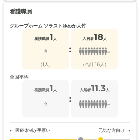
看護職員
グループホーム ソラストゆめか大竹
1
18
看護職員
人
入居者
人
:
...
（1人）
（合計 18人）
全国平均
1
11.3
看護職員
人
入居者
人
:
...
← 医療体制が手厚い
元気な方向け →