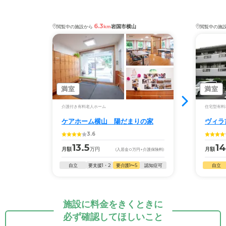
6.3
岩国市横山
閲覧中の施設から
km
閲覧中の施
満室
満室
介護付き有料老人ホーム
住宅型有料
ケアホーム横山 陽だまりの家
ヴィラ
3.6
13.5
14
月額
万円
月額
(入居金
0
万円
+介護保険料)
自立
要支援1・2
要介護1〜5
認知症可
自立
施設に料金をきくときに
必ず確認してほしいこと