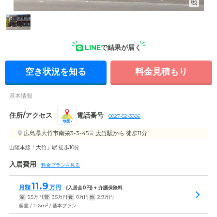
外観の写真
LINE
で結果が届く
空き状況を知る
料金見積もり
基本情報
住所/アクセス
電話番号
0827-52-3886
地図
広島県大竹市南栄3-3-45
大竹駅
から 徒歩11分
山陽本線「大竹」駅 徒歩10分
入居費用
料金プランを見る
11.9
月額
万円
(入居金
0
円) + 介護保険料
家
5.5
万円
管
3.5
万円
食
0
万円
他
2.9
万円
2
個室 / 11.6m
/ 基本プラン