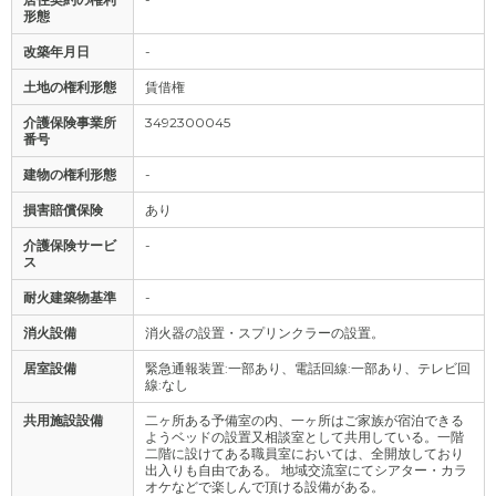
形態
改築年月日
-
土地の権利形態
賃借権
介護保険事業所
3492300045
番号
建物の権利形態
-
損害賠償保険
あり
介護保険サービ
-
ス
耐火建築物基準
-
消火設備
消火器の設置・スプリンクラーの設置。
居室設備
緊急通報装置:一部あり、電話回線:一部あり、テレビ回
線:なし
共用施設設備
二ヶ所ある予備室の内、一ヶ所はご家族が宿泊できる
ようベッドの設置又相談室として共用している。一階
二階に設けてある職員室においては、全開放しており
出入りも自由である。 地域交流室にてシアター・カラ
オケなどで楽しんで頂ける設備がある。