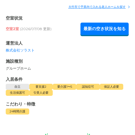
大竹市で予算内で入れる老人ホームを探す
空室状況
最新の空き状況を知る
空室2室
(2026/07/08 更新)
運営法人
株式会社ソラスト
施設種別
グループホーム
入居条件
自立
要支援2
要介護1〜5
認知症可
保証人必要
生活保護可
引受人必要
こだわり・特徴
24時間介護