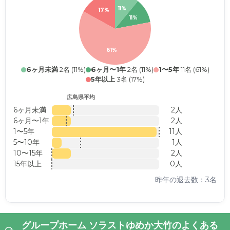
11%
17%
11%
61%
6ヶ月未満
2名 (11%)
6ヶ月〜1年
2名 (11%)
1〜5年
11名 (61%)
5年以上
3名 (17%)
広島県平均
6ヶ月未満
2人
6ヶ月〜1年
2人
1〜5年
11人
5〜10年
1人
10〜15年
2人
15年以上
0人
昨年の退去数：3名
グループホーム ソラストゆめか大竹のよくある