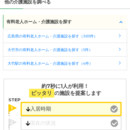
・月額費用が
11.9
万円
他の介護施設を調べる
ポート
ケアスル 介護では詳細な
料金プラン
をご確認頂けま
入居相談：
0120-579-721
（無料）
グループホーム ソラストゆめか大竹
の対応可能な入
す。詳しくは
こちら
。
受付時間：10：00～19：00
居条件は次のとおりです。
有料老人ホーム・介護施設を探す
・要介護度：要支援2、要介護1、要介護2、要介護
・全国10000件の介護施設情報を掲載
◎ケアスル 介護の3つの特徴
3、要介護4、要介護5
幅広い選択肢の中から、条件にあった施設を選ぶ
広島県の有料老人ホーム・介護施設を探す（369件）
・経験豊富な入居相談員が完全無料で施設探しをサ
・認知症：受け入れ可
ことができます。
ポート
大竹市の有料老人ホーム・介護施設を探す（5件）
ケアスル 介護では詳細な
料金プラン
をご確認頂け
入居相談：
0120-579-721
（無料）
・こだわりの条件や医療体制から施設を探せる
ます。詳しくは
こちら
。
受付時間：10：00～19：00
たとえば「カラオケ」「麻雀」が楽しめる施設、
大竹駅の有料老人ホーム・介護施設を探す（4件）
「夫婦入居可」の施設、「看取り可」の施設など、
・全国10000件の介護施設情報を掲載
医療・看護体制から施設を探すこともできます。
幅広い選択肢の中から、条件にあった施設を選ぶ
ことができます。
約7秒に1人が利用！
ピッタリ
の施設を提案します
・こだわりの条件や医療体制から施設を探せる
STEP
たとえば「カラオケ」「麻雀」が楽しめる施設、
1
「夫婦入居可」の施設、「看取り可」の施設など、
医療・看護体制から施設を探すこともできます。
2