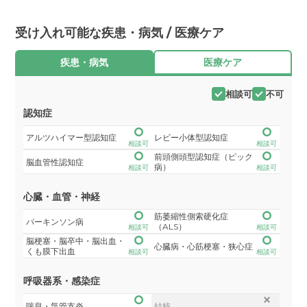
受け入れ可能な疾患・病気 / 医療ケア
疾患・病気
医療ケア
相談可
不可
認知症
アルツハイマー型認知症
レビー小体型認知症
相談可
相談可
前頭側頭型認知症（ピック
脳血管性認知症
病）
相談可
相談可
心臓・血管・神経
筋萎縮性側索硬化症
パーキンソン病
（ALS）
相談可
相談可
脳梗塞・脳卒中・脳出血・
心臓病・心筋梗塞・狭心症
くも膜下出血
相談可
相談可
呼吸器系・感染症
喘息・気管支炎
結核