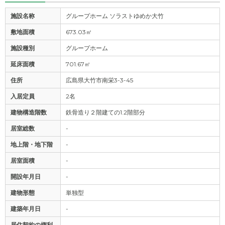
施設名称
グループホーム ソラストゆめか大竹
敷地面積
673.03㎡
施設種別
グループホーム
延床面積
701.67㎡
住所
広島県大竹市南栄3-3-45
入居定員
2名
建物構造階数
鉄骨造り２階建ての1.2階部分
居室総数
-
地上階・地下階
-
居室面積
-
開設年月日
-
建物形態
単独型
建築年月日
-
居住契約の権利
-