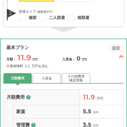
部屋タイプ
(複数選択可)
2
個室
二人部屋
相部屋
基本プラン
個室
11.9
0
月額：
入居金：
万円
万円
介護保険料
（-）
万円を含む
その他費用
月額費用
入居金
補足情報
11.9
月額費用
?
万円
5.5
家賃
万円
3.5
管理費
?
万円