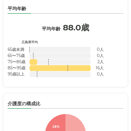
平均年齢
88.0歳
平均年齢
広島県平均
65歳未満
0人
65〜75歳
0人
75〜85歳
2人
85〜95歳
16人
95歳以上
0人
介護度の構成比
28%