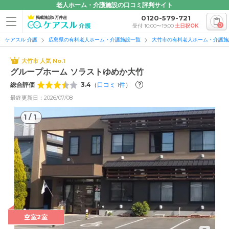
老人ホーム・介護施設の口コミ評判サイト
0120-579-721
掲載施設5万件超
0
受付 10:00〜19:00
土日祝OK
ケアスル 介護
広島県の有料老人ホーム・介護施設一覧
大竹市の有料老人ホーム・介護施
大竹市 人気 No.1
グループホーム ソラストゆめか大竹
総合評価
3.4
（
口コミ
1
件
）
?
最終更新日：2026/07/08
1
/
1
1
/
1
空室2室