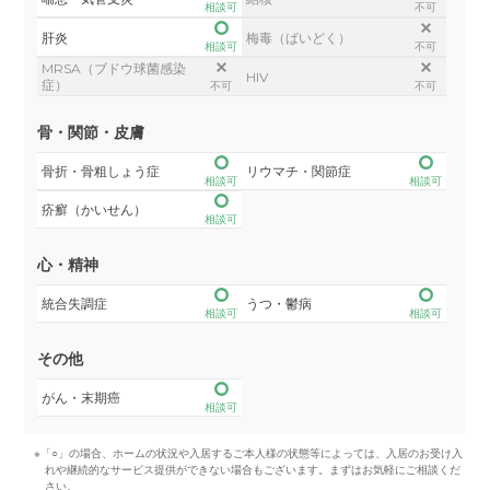
相談可
不可
肝炎
梅毒（ばいどく）
相談可
不可
MRSA（ブドウ球菌感染
HIV
症）
不可
不可
骨・関節・皮膚
骨折・骨粗しょう症
リウマチ・関節症
相談可
相談可
疥癬（かいせん）
相談可
心・精神
統合失調症
うつ・鬱病
相談可
相談可
その他
がん・末期癌
相談可
※「○」の場合、ホームの状況や入居するご本人様の状態等によっては、入居のお受け入
れや継続的なサービス提供ができない場合もございます。まずはお気軽にご相談くだ
さい。