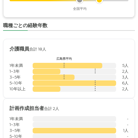
全国平均
職種ごとの経験年数
介護職員
合計 18人
広島県平均
1年未満
5人
1~3年
2人
3~5年
3人
5~10年
6人
10年以上
2人
計画作成担当者
合計 2人
1年未満
-
1~3年
-
3~5年
1人
5~10年
-