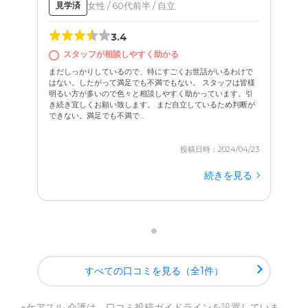
女性 / 60代前半 / 自立
見学済
3.4
スタッフが相談しやすく助かる
まだしっかりしているので、特にすごくお世話がいるわけで
はない。したがって満足でも不満でもない。 スタッフは皆様
明るい方が多いので色々と相談しやすく助かっています。引
き続き宜しくお願い致します。 まだ自立しているため判断が
できない。満足でも不満で...
投稿日時：2024/04/23
続きを見る
すべての口コミを見る（全1件）
※ケアスル 介護は、
口コミ投稿ガイドライン
を設置していま