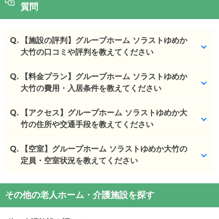
質問
Q.
【施設の評判】グループホーム ソラストゆめか
大竹の口コミや評判を教えてください
Q.
グループホーム ソラストゆめか大竹を見学した方の
【料金プラン】グループホーム ソラストゆめか
口コミを確認できます。
大竹の費用・入居条件を教えてください
グループホーム ソラストゆめか大竹
の
口コミ
Q.
グループホーム ソラストゆめか大竹
【アクセス】グループホーム ソラストゆめか大
の入居金・月額
・
まだしっかりしているので、特にすごくお世話が
料金は次のとおりです。
竹の住所や交通手段を教えてください
いるわけではない...
・初期費用が
0
万円
・月額費用が
11.9
万円
Q.
グループホーム ソラストゆめか大竹
【空室】グループホーム ソラストゆめか大竹の
の
交通アクセス
施設の雰囲気
・
定員・空室状況を教えてください
住所：
広島県
大竹市
南栄3-3-45
グループホーム ソラストゆめか大竹
のページでは、1
グループホーム ソラストゆめか大竹
の対応可能な入
・
最寄り駅：
大竹駅
0.8km
枚の施設写真を見ることができます。
居条件は次のとおりです。
グループホーム ソラストゆめか大竹
の入居金・月額
・要介護度：要支援2、要介護1、要介護2、要介護
グループホーム ソラストゆめか大竹
の
交通アクセス
その他の老人ホーム・介護施設を探す
料金は次のとおりです。
◎ケアスル 介護の3つの特徴
3、要介護4、要介護5
・山陽本線「大竹」駅 徒歩10分
・初期費用が
0
万円
・経験豊富な入居相談員が完全無料で施設探しをサ
・認知症：受け入れ可