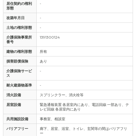
居住契約の権利
-
形態
改築年月日
-
土地の権利形態
-
介護保険事業所
1391300124
番号
建物の権利形態
所有
損害賠償保険
あり
介護保険サービ
-
ス
耐火建築物基準
-
消火設備
スプリンクラー、消火栓等
居室設備
緊急通報装置:各居室内にあり、電話回線:一部あり、テ
レビ回線:各居室内にあり
共用施設設備
事務室、相談室
バリアフリー
廊下、居室、浴室、トイレ、玄関等の間はバリアフリ
ー