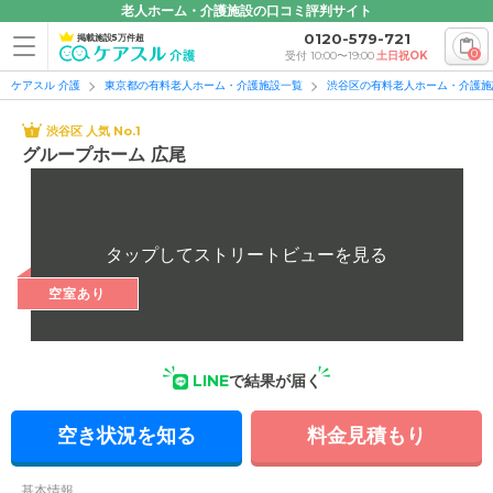
老人ホーム・介護施設の口コミ評判サイト
0120-579-721
掲載施設5万件超
0
受付 10:00〜19:00
土日祝OK
ケアスル 介護
東京都の有料老人ホーム・介護施設一覧
渋谷区の有料老人ホーム・介護施
渋谷区 人気 No.1
グループホーム 広尾
空室あり
LINE
で結果が届く
空き状況を知る
料金見積もり
基本情報