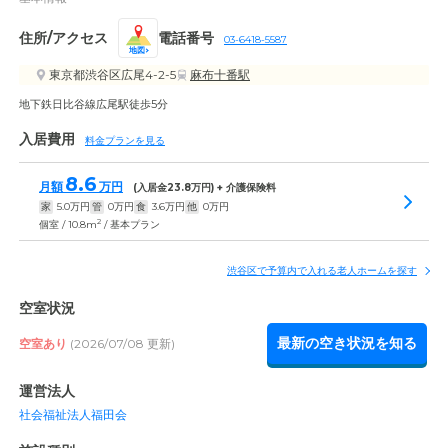
住所/アクセス
電話番号
03-6418-5587
地図
東京都渋谷区広尾4-2-5
麻布十番駅
地下鉄日比谷線広尾駅徒歩5分
入居費用
料金プランを見る
8.6
月額
万円
(入居金
23.8
万円) + 介護保険料
家
5.0
万円
管
0
万円
食
3.6
万円
他
0
万円
2
個室 / 10.8m
/ 基本プラン
渋谷区で予算内で入れる老人ホームを探す
空室状況
最新の空き状況を知る
空室あり
(2026/07/08 更新)
運営法人
社会福祉法人福田会