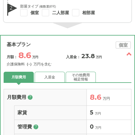
部屋タイプ
(複数選択可)
2
個室
二人部屋
相部屋
基本プラン
個室
8.6
23.8
月額：
入居金：
万円
万円
介護保険料
（-）
万円を含む
その他費用
月額費用
入居金
補足情報
8.6
月額費用
?
万円
5
家賃
万円
0
管理費
?
万円