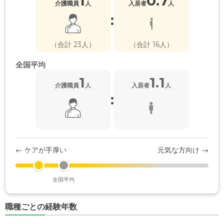
1
0.7
介護職員
人
入居者
人
:
（合計 23人）
（合計 16人）
全国平均
1
1.1
介護職員
人
入居者
人
:
← ケアが手厚い
元気な方向け →
全国平均
職種ごとの経験年数