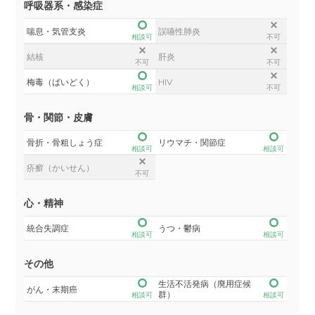
呼吸器系・感染症
喘息・気管支炎
誤嚥性肺炎
相談可
不可
結核
肝炎
不可
不可
梅毒（ばいどく）
HIV
相談可
不可
骨・関節・皮膚
骨折・骨粗しょう症
リウマチ・関節症
相談可
相談可
疥癬（かいせん）
不可
心・精神
統合失調症
うつ・鬱病
相談可
相談可
その他
生活不活発病（廃用症候
がん・末期癌
群）
相談可
相談可