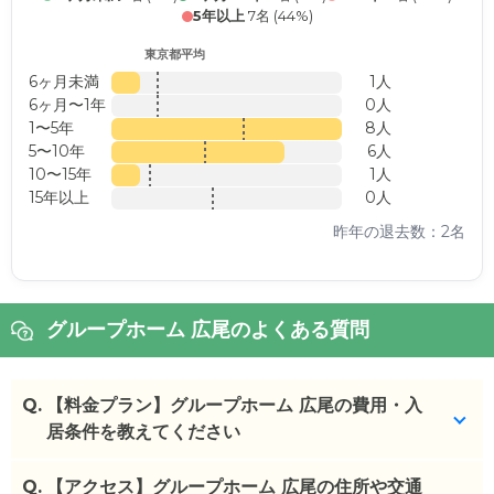
5年以上
7名 (44%)
東京都平均
6ヶ月未満
1人
6ヶ月〜1年
0人
1〜5年
8人
5〜10年
6人
10〜15年
1人
15年以上
0人
昨年の退去数：2名
グループホーム 広尾のよくある質問
Q.
【料金プラン】グループホーム 広尾の費用・入
居条件を教えてください
Q.
グループホーム 広尾
【アクセス】グループホーム 広尾の住所や交通
の入居金・月額料金は次のとお