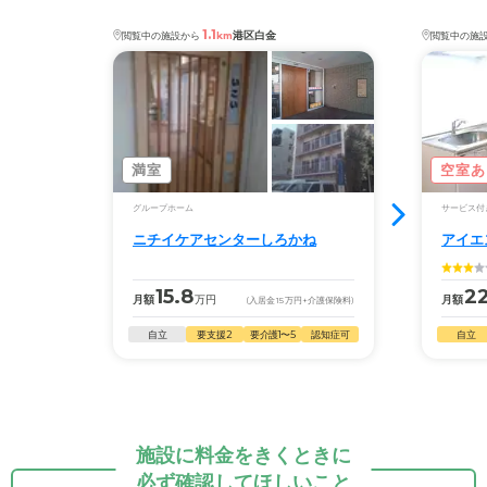
1.1
港区白金
閲覧中の施設から
km
閲覧中の施
満室
空室あ
グループホーム
サービス付
ニチイケアセンターしろかね
アイエ
15.8
22
月額
万円
月額
(入居金
15
万円
+介護保険料)
自立
要支援2
要介護1〜5
認知症可
自立
施設に料金をきくときに
必ず確認してほしいこと