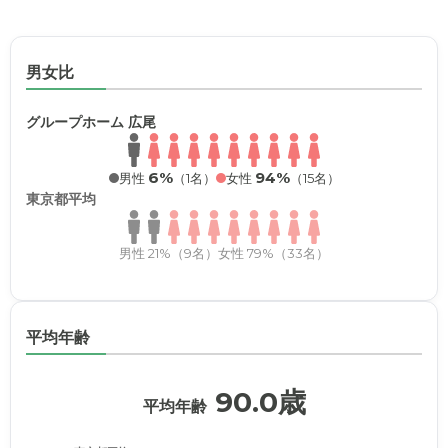
男女比
グループホーム 広尾
6%
94%
男性
（1名）
女性
（15名）
東京都平均
男性 21%（9名）
女性 79%（33名）
平均年齢
90.0歳
平均年齢