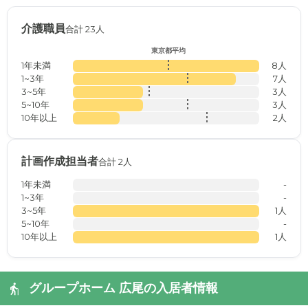
介護職員
合計 23人
東京都平均
1年未満
8人
1~3年
7人
3~5年
3人
5~10年
3人
10年以上
2人
計画作成担当者
合計 2人
1年未満
-
1~3年
-
3~5年
1人
5~10年
-
10年以上
1人
グループホーム 広尾の入居者情報