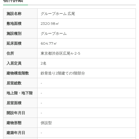
施設名称
グループホーム 広尾
敷地面積
2320.98㎡
施設種別
グループホーム
延床面積
604.77㎡
住所
東京都渋谷区広尾4-2-5
入居定員
2名
建物構造階数
鉄骨造り2階建ての1階部分
居室総数
-
地上階・地下階
-
居室面積
-
開設年月日
-
建物形態
併設型
建築年月日
-