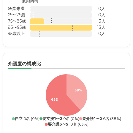
東京都平均
65歳未満
0人
65〜75歳
0人
75〜85歳
3人
85〜95歳
13人
95歳以上
0人
介護度の構成比
38%
63%
自立
0名 (0%)
要支援1〜2
0名 (0%)
要介護1〜2
6名 (38%)
要介護3〜5
10名 (63%)