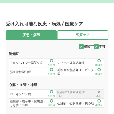
受け入れ可能な疾患・病気 / 医療ケア
疾患・病気
医療ケア
相談可
不可
認知症
アルツハイマー型認知症
レビー小体型認知症
相談可
相談可
前頭側頭型認知症（ピック
脳血管性認知症
病）
相談可
相談可
心臓・血管・神経
筋萎縮性側索硬化症
パーキンソン病
（ALS）
相談可
不可
脳梗塞・脳卒中・脳出血・
心臓病・心筋梗塞・狭心症
くも膜下出血
相談可
相談可