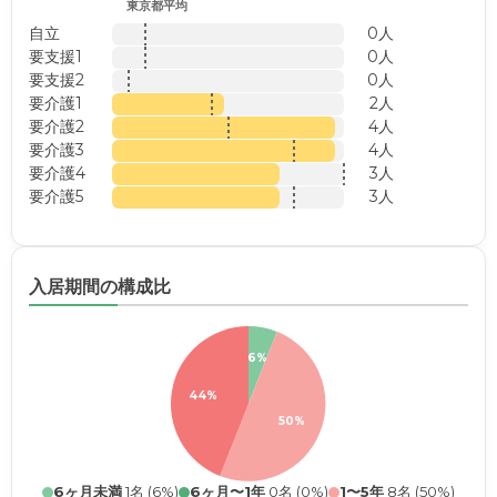
東京都平均
自立
0人
要支援1
0人
要支援2
0人
要介護1
2人
要介護2
4人
要介護3
4人
要介護4
3人
要介護5
3人
入居期間の構成比
6%
44%
50%
6ヶ月未満
1名 (6%)
6ヶ月〜1年
0名 (0%)
1〜5年
8名 (50%)