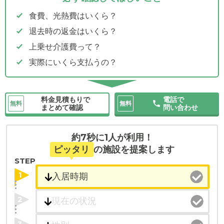
食費、光熱費はいくら？
退去時の返金はいくら？
上乗せ介護費って？
実際にいくら支払うの？
料金見積もりで
電話で
無料
無料
まとめて確認
問い合わせ
約7秒に1人が利用！
ピッタリ
の施設を提案します
STEP
1
2
3