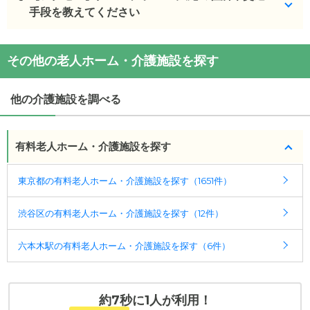
りです。
手段を教えてください
・初期費用が
23.8
万円
・月額費用が
8.6
万円
グループホーム 広尾
の
交通アクセス
その他の老人ホーム・介護施設を探す
・
住所：
東京都
渋谷区
広尾4-2-5
グループホーム 広尾
の対応可能な入居条件は次のと
・
最寄り駅：
おりです。
他の介護施設を調べる
・要介護度：要支援2、要介護1、要介護2、要介護
グループホーム 広尾
の
交通アクセス
3、要介護4、要介護5
・地下鉄日比谷線広尾駅徒歩5分
・認知症：受け入れ可
有料老人ホーム・介護施設を探す
ケアスル 介護では詳細な
料金プラン
をご確認頂けま
東京都の有料老人ホーム・介護施設を探す（1651件）
す。詳しくは
こちら
。
渋谷区の有料老人ホーム・介護施設を探す（12件）
◎ケアスル 介護の3つの特徴
・経験豊富な入居相談員が完全無料で施設探しをサ
六本木駅の有料老人ホーム・介護施設を探す（6件）
ポート
入居相談：
0120-579-721
（無料）
受付時間：10：00～19：00
約7秒に1人が利用！