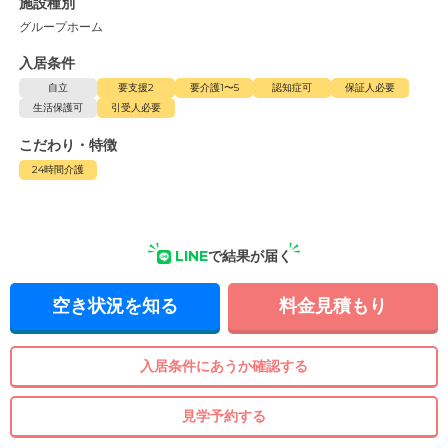
施設種別
グループホーム
入居条件
自立
要支援2
要介護1〜5
認知症可
保証人必要
生活保護可
引受人必要
こだわり・特徴
24時間介護
LINE
で結果が届く
空き状況を知る
料金見積もり
入居条件にあうか確認する
見学予約する