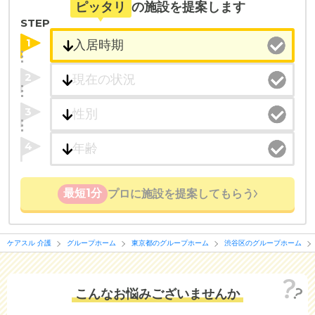
・全国10000件の介護施設情報を掲載
ピッタリ
の施設を提案します
幅広い選択肢の中から、条件にあった施設を選ぶ
STEP
ことができます。
1
・こだわりの条件や医療体制から施設を探せる
2
たとえば「カラオケ」「麻雀」が楽しめる施設、
「夫婦入居可」の施設、「看取り可」の施設など、
3
医療・看護体制から施設を探すこともできます。
4
最短1分
プロに施設を提案してもらう
ケアスル 介護
グループホーム
東京都のグループホーム
渋谷区のグループホーム
こんなお悩みございませんか