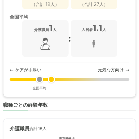
（合計 18人）
（合計 27人）
全国平均
1
1.1
介護職員
人
入居者
人
:
← ケアが手厚い
元気な方向け →
全国平均
職種ごとの経験年数
介護職員
合計 18人
東京都平均