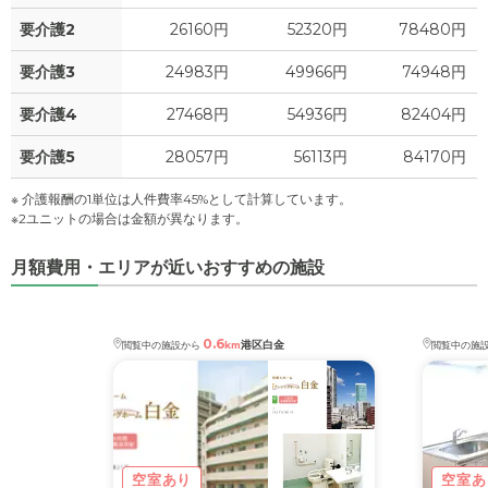
要介護2
26160円
52320円
78480円
要介護3
24983円
49966円
74948円
要介護4
27468円
54936円
82404円
要介護5
28057円
56113円
84170円
※ 介護報酬の1単位は人件費率45%として計算しています。
※2ユニットの場合は金額が異なります。
月額費用・エリアが近いおすすめの施設
0.6
港区白金
閲覧中の施設から
km
閲覧中の施
空室あり
空室あ