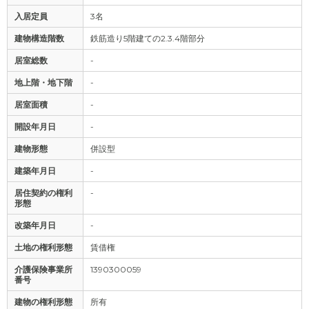
入居定員
3名
建物構造階数
鉄筋造り5階建ての2.3.4階部分
居室総数
-
地上階・地下階
-
居室面積
-
開設年月日
-
建物形態
併設型
建築年月日
-
居住契約の権利
-
形態
改築年月日
-
土地の権利形態
賃借権
介護保険事業所
1390300059
番号
建物の権利形態
所有