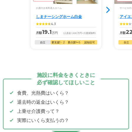
介護付き有料老人ホーム
サービス付
しまナーシングホーム白金
アイエ
4.3
19.1
22
月額
万円
月額
(入居金
1,500
万円
+介護保険料)
自立
要支援1・2
要介護1〜5
認知症可
自立
施設に料金をきくときに
必ず確認してほしいこと
食費、光熱費はいくら？
退去時の返金はいくら？
上乗せ介護費って？
実際にいくら支払うの？