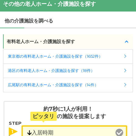
その他の老人ホーム・介護施設を探す
・
住所：
東京都
港区
白金3-3-1
ニチイケアセンターしろかね
の対応可能な入居条件
・
最寄り駅：
は次のとおりです。
他の介護施設を調べる
・要介護度：要支援2、要介護1、要介護2、要介護
ニチイケアセンターしろかね
の
交通アクセス
3、要介護4、要介護5
・東京メトロ南北線・都営地下鉄三田線 白金高輪
・認知症：受け入れ可
駅4番出口より徒歩10分
有料老人ホーム・介護施設を探す
ケアスル 介護では詳細な
料金プラン
をご確認頂けま
東京都の有料老人ホーム・介護施設を探す（1652件）
す。詳しくは
こちら
。
港区の有料老人ホーム・介護施設を探す（18件）
◎ケアスル 介護の3つの特徴
・経験豊富な入居相談員が完全無料で施設探しをサ
広尾駅の有料老人ホーム・介護施設を探す（14件）
ポート
入居相談：
0120-579-721
（無料）
受付時間：10：00～19：00
約7秒に1人が利用！
・全国10000件の介護施設情報を掲載
ピッタリ
の施設を提案します
幅広い選択肢の中から、条件にあった施設を選ぶ
STEP
ことができます。
1