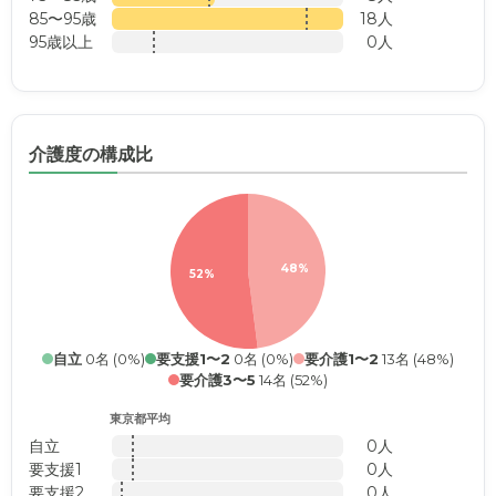
85〜95歳
18人
95歳以上
0人
介護度の構成比
48%
52%
自立
0名 (0%)
要支援1〜2
0名 (0%)
要介護1〜2
13名 (48%)
要介護3〜5
14名 (52%)
東京都平均
自立
0人
要支援1
0人
要支援2
0人