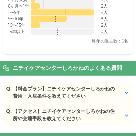
6ヶ月〜1年
2人
1〜5年
14人
5〜10年
8人
10〜15年
2人
15年以上
0人
昨年の退去数：5名
ニチイケアセンターしろかねのよくある質問
Q.
【料金プラン】ニチイケアセンターしろかねの
費用・入居条件を教えてください
Q.
ニチイケアセンターしろかね
【アクセス】ニチイケアセンターしろかねの住
の入居金・月額料金は
次のとおりです。
所や交通手段を教えてください
・初期費用が
15.4
万円
・月額費用が
15.8
万円
ニチイケアセンターしろかね
の
交通アクセス