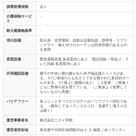
損害賠償保険
あり
介護保険サービ
-
ス
耐火建築物基準
-
消火設備
防火扉・非常階段・自動火災報知器・誘導等・スプリ
ンクラー・備え付けのカーテンは防炎性能のあるもの
を使用
居室設備
緊急通報装置:各居室内にあり、電話回線:一部あり、テ
レビ回線:各居室内にあり
共用施設設備
廊下の中央に畳の敷かれた井戸端会議スペースがあ
る。５Fに地域の人も出入りできる開かれた多目的ホー
ルがある。５F屋上に庭園があり、ご入居者・ご家族と
ともに野菜や花を育てている。（ご家族より指導して
もらいながら実施）
バリアフリー
各ユニットすべてのフロアーがバリアフリー対応であ
る。（屋外にでるベランダ入り口・洗濯干し場入り口
は除く）
運営事業者名
株式会社ニチイ学館
運営者所在地
東京都千代田区神田駿河台４-６ 御茶ノ水ソラシティ