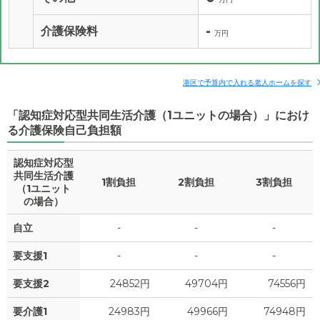
-
介護保険料
万円
港区で予算内で入れる老人ホームを探す
「認知症対応型共同生活介護（1ユニットの場合）」におけ
る介護保険自己負担額
認知症対応型
共同生活介護
1割負担
2割負担
3割負担
（1ユニット
の場合）
自立
-
-
-
要支援1
-
-
-
要支援2
24852円
49704円
74556円
要介護1
24983円
49966円
74948円