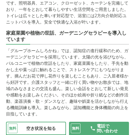
です。照明器具、エアコン、クローゼット、カーテンを完備して
おり、一年をとおして暮らしやすい生活空間をご用意しました。
トイレは広々とした車いす対応型で、浴室には2方向介助対応ユ
ニットバスを導入。安全で快適な入浴が叶います。
家庭菜園や植物の世話、ガーデニングセラピーを導入し
ています
「グループホームしろかね」では、認知症の進行緩和のため、ガ
ーデニングセラピーを採用しています。太陽の光を浴びながら、
バルコニーで植物の世話をしたり、家庭菜園をしたり、手先を動
かし土や葉っぱに触れることで、ストレスケアにもつながりま
す。摘んだお花で押し花作りを楽しむこともあり、ご入居者様か
ら好評です。介護スタッフと一緒に行く買い物やお散歩では、地
域のみなさまとの交流も盛ん。楽しい会話をとおして新しい発見
や感動をお楽しみください。そのほか絵画や折り紙などの創作活
動、楽器演奏・歌・ダンスなど、趣味や娯楽を活かしながら行え
る機能訓練も導入。楽しみながら、認知機能と身体機能の向上を
目指しています。
電話で
空き状況を知る
無料
無料
問い合わせ