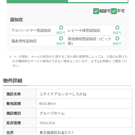
相談可
不可
認知症
アルツハイマー型認知症
レビー小体型認知症
相談可
相談可
前頭側頭型認知症（ピック
脳血管性認知症
病）
相談可
相談可
※「○」の場合、ホームの状況や入居するご本人様の状態等によっては、入居のお受け入
れや継続的なサービス提供ができない場合もございます。まずはお気軽にご相談くだ
さい。
物件詳細
施設名称
ニチイケアセンターしろかね
敷地面積
800.89㎡
施設種別
グループホーム
延床面積
1094.91㎡
住所
東京都港区白金3-3-1