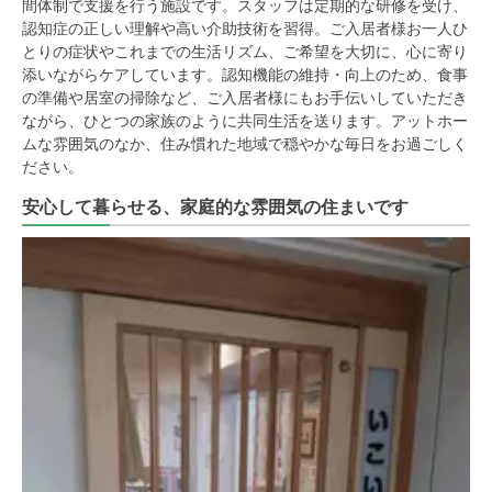
間体制で支援を行う施設です。スタッフは定期的な研修を受け、
認知症の正しい理解や高い介助技術を習得。ご入居者様お一人ひ
とりの症状やこれまでの生活リズム、ご希望を大切に、心に寄り
添いながらケアしています。認知機能の維持・向上のため、食事
の準備や居室の掃除など、ご入居者様にもお手伝いしていただき
ながら、ひとつの家族のように共同生活を送ります。アットホー
ムな雰囲気のなか、住み慣れた地域で穏やかな毎日をお過ごしく
ださい。
安心して暮らせる、家庭的な雰囲気の住まいです