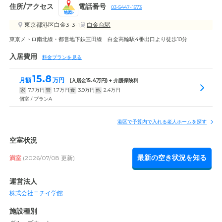
住所/アクセス
電話番号
03-5447-1573
地図
東京都港区白金3-3-1
白金台駅
東京メトロ南北線・都営地下鉄三田線 白金高輪駅4番出口より徒歩10分
入居費用
料金プランを見る
15.8
月額
万円
(入居金
15.4
万円) + 介護保険料
家
7.7
万円
管
1.7
万円
食
3.9
万円
他
2.4
万円
個室 / プランA
港区で予算内で入れる老人ホームを探す
空室状況
最新の空き状況を知る
満室
(2026/07/08 更新)
運営法人
株式会社ニチイ学館
施設種別