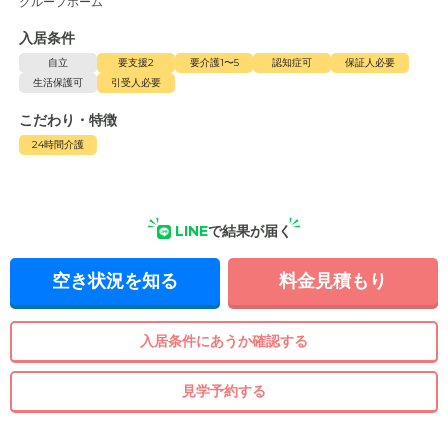
グループホーム
入居条件
自立
要支援2
要介護1〜5
認知症可
保証人必要
生活保護可
引受人必要
こだわり・特徴
24時間介護
LINE
で結果が届く
空き状況を知る
料金見積もり
入居条件にあうか確認する
見学予約する