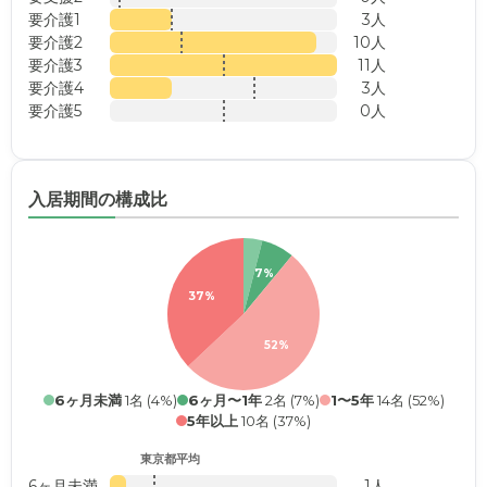
要介護1
3人
要介護2
10人
要介護3
11人
要介護4
3人
要介護5
0人
入居期間の構成比
7%
37%
52%
6ヶ月未満
1名 (4%)
6ヶ月〜1年
2名 (7%)
1〜5年
14名 (52%)
5年以上
10名 (37%)
東京都平均
6ヶ月未満
1人