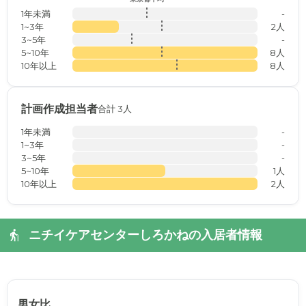
1年未満
-
1~3年
2人
3~5年
-
5~10年
8人
10年以上
8人
計画作成担当者
合計 3人
1年未満
-
1~3年
-
3~5年
-
5~10年
1人
10年以上
2人
ニチイケアセンターしろかねの入居者情報
男女比