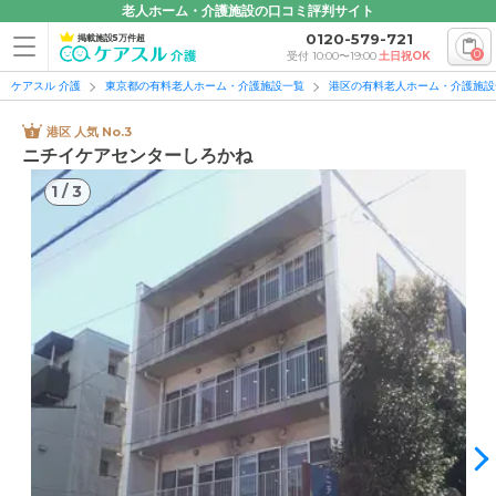
老人ホーム・介護施設の口コミ評判サイト
0120-579-721
掲載施設5万件超
0
受付 10:00〜19:00
土日祝OK
ケアスル 介護
東京都の有料老人ホーム・介護施設一覧
港区の有料老人ホーム・介護施設
港区 人気 No.3
ニチイケアセンターしろかね
1
/
3
1
/
3