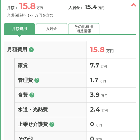
15.8
15.4
月額：
入居金：
万円
万円
介護保険料
（-）
万円を含む
その他費用
月額費用
入居金
補足情報
15.8
月額費用
?
万円
7.7
家賃
万円
1.7
管理費
?
万円
3.9
食費
?
万円
2.4
水道・光熱費
万円
0
上乗せ介護費
?
万円
0
その他
万円