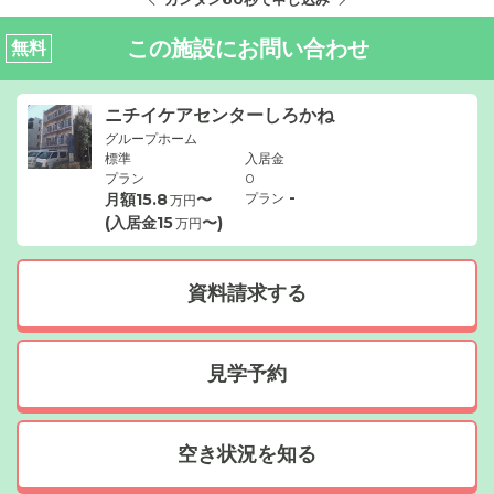
この施設にお問い合わせ
無料
ニチイケアセンターしろかね
グループホーム
標準
入居金
プラン
0
-
月額
15.8
〜
プラン
万円
(入居金
15
〜)
万円
資料請求する
見学予約
空き状況を知る