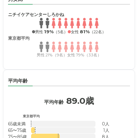
ニチイケアセンターしろかね
19%
81%
男性
（5名）
女性
（22名）
東京都平均
男性 21%（9名）
女性 79%（33名）
平均年齢
89.0歳
平均年齢
東京都平均
65歳未満
0人
65〜75歳
1人
75〜85歳
8人