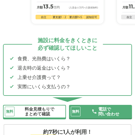
13.5
11
月額
万円
月額
(入居金
0
万円
+介護保険料)
自立
要支援1・2
要介護1〜5
認知症可
自立
施設に料金をきくときに
必ず確認してほしいこと
食費、光熱費はいくら？
退去時の返金はいくら？
上乗せ介護費って？
実際にいくら支払うの？
料金見積もりで
電話で
無料
無料
まとめて確認
問い合わせ
約7秒に1人が利用！