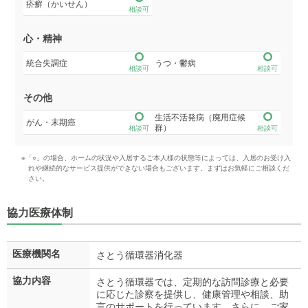
疥癬（かいせん）
相談可
心・精神
統合失調症
うつ・鬱病
相談可
相談可
その他
生活不活発病（廃用症候
がん・末期癌
群）
相談可
相談可
※「○」の場合、ホームの状況や入居するご本人様の状態等によっては、入居のお受け入
れや継続的なサービス提供ができない場合もございます。まずはお気軽にご相談くだ
さい。
協力医療体制
医療機関名
さとう循環器消化器
協力内容
さとう循環器では、定期的な訪問診療と必要
に応じた診察を提供し、健康管理や相談、助
言のサポートを行っています。さらに、ご家