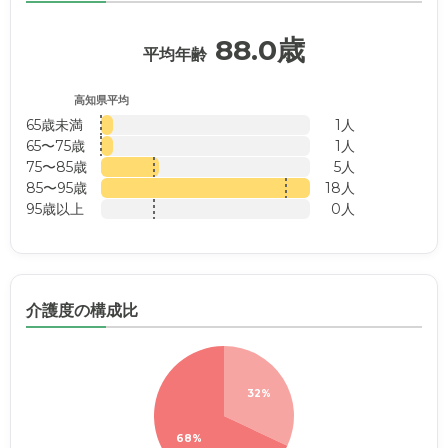
88.0歳
平均年齢
高知県平均
65歳未満
1人
65〜75歳
1人
75〜85歳
5人
85〜95歳
18人
95歳以上
0人
介護度の構成比
32%
68%