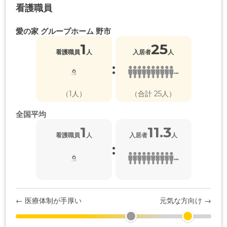
看護職員
愛の家 グループホーム 野市
1
25
看護職員
人
入居者
人
:
...
（1人）
（合計 25人）
全国平均
1
11.3
看護職員
人
入居者
人
:
...
← 医療体制が手厚い
元気な方向け →