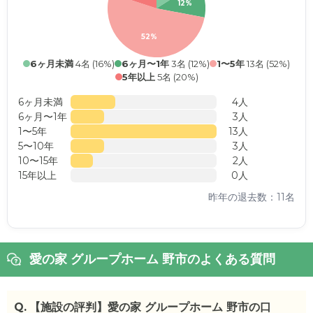
12%
52%
6ヶ月未満
4名 (16%)
6ヶ月〜1年
3名 (12%)
1〜5年
13名 (52%)
5年以上
5名 (20%)
6ヶ月未満
4人
6ヶ月〜1年
3人
1〜5年
13人
5〜10年
3人
10〜15年
2人
15年以上
0人
昨年の退去数：11名
愛の家 グループホーム 野市のよくある質問
Q.
【施設の評判】愛の家 グループホーム 野市の口