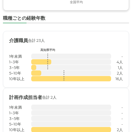
全国平均
職種ごとの経験年数
介護職員
合計 23人
高知県平均
1年未満
-
1~3年
4人
3~5年
1人
5~10年
2人
10年以上
16人
計画作成担当者
合計 2人
1年未満
-
1~3年
-
3~5年
-
5~10年
-
10年以上
2人