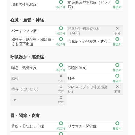
前頭側頭型認知症（ピック
脳血管性認知症
病）
相談可
相談可
心臓・血管・神経
筋萎縮性側索硬化症
パーキンソン病
（ALS）
相談可
不可
脳梗塞・脳卒中・脳出血・
心臓病・心筋梗塞・狭心症
くも膜下出血
相談可
相談可
呼吸器系・感染症
喘息・気管支炎
誤嚥性肺炎
相談可
相談可
結核
肝炎
不可
相談可
MRSA（ブドウ球菌感染
梅毒（ばいどく）
症）
不可
不可
HIV
不可
骨・関節・皮膚
骨折・骨粗しょう症
リウマチ・関節症
相談可
相談可