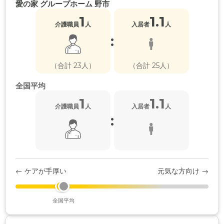
愛の家 グループホーム 野市
1
1.1
介護職員
人
入居者
人
:
（合計 23人）
（合計 25人）
全国平均
1
1.1
介護職員
人
入居者
人
:
← ケアが手厚い
元気な方向け →
全国平均