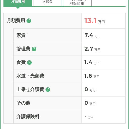
月額費用
入居金
補足情報
13.1
月額費用
?
万円
7.4
家賃
万円
2.7
管理費
?
万円
1.4
食費
?
万円
1.6
水道・光熱費
万円
0
上乗せ介護費
?
万円
0
その他
万円
-
介護保険料
万円