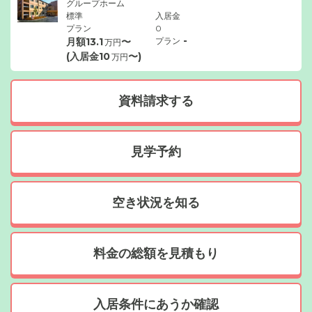
グループホーム
標準
入居金
プラン
0
-
月額
13.1
〜
プラン
万円
(入居金
10
〜)
万円
資料請求する
見学予約
空き状況を知る
料金の総額を見積もり
入居条件にあうか確認