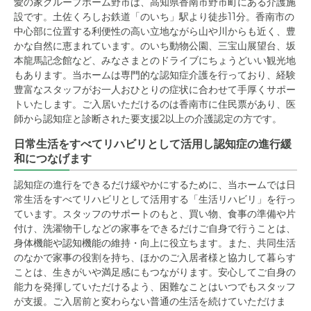
愛の家グループホーム野市は、高知県香南市野市町にある介護施
設です。土佐くろしお鉄道「のいち」駅より徒歩11分。香南市の
中心部に位置する利便性の高い立地ながら山や川からも近く、豊
かな自然に恵まれています。のいち動物公園、三宝山展望台、坂
本龍馬記念館など、みなさまとのドライブにちょうどいい観光地
もあります。当ホームは専門的な認知症介護を行っており、経験
豊富なスタッフがお一人おひとりの症状に合わせて手厚くサポー
トいたします。ご入居いただけるのは香南市に住民票があり、医
師から認知症と診断された要支援2以上の介護認定の方です。
日常生活をすべてリハビリとして活用し認知症の進行緩
和につなげます
認知症の進行をできるだけ緩やかにするために、当ホームでは日
常生活をすべてリハビリとして活用する「生活リハビリ」を行っ
ています。スタッフのサポートのもと、買い物、食事の準備や片
付け、洗濯物干しなどの家事をできるだけご自身で行うことは、
身体機能や認知機能の維持・向上に役立ちます。また、共同生活
のなかで家事の役割を持ち、ほかのご入居者様と協力して暮らす
ことは、生きがいや満足感にもつながります。安心してご自身の
能力を発揮していただけるよう、困難なことはいつでもスタッフ
が支援。ご入居前と変わらない普通の生活を続けていただけま