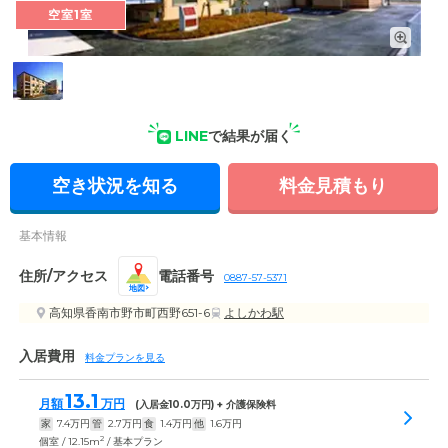
空室1室
外観: 落ち着いたカラーでまとめた3階建て。道路から奥まった
敷地のため、静かで安全な環境です。
LINE
で結果が届く
空き状況を知る
料金見積もり
基本情報
住所/アクセス
電話番号
0887-57-5371
地図
高知県香南市野市町西野651-6
よしかわ駅
入居費用
料金プランを見る
13.1
月額
万円
(入居金
10.0
万円) + 介護保険料
家
7.4
万円
管
2.7
万円
食
1.4
万円
他
1.6
万円
2
個室 / 12.15m
/ 基本プラン