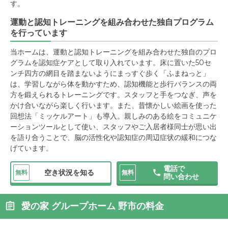
す。
運動と認知トレーニングを組み合わせた独自プログラム
を行っています
当ホームは、運動と認知トレーニングを組み合わせた独自のプロ
グラムを認知症ケアとして取り入れています。床に置いた50セ
ンチ四方の網目を踏まないようにまっすぐ歩く「ふまねっと」
は、学習しながら体を動かすため、認知機能と歩行バランスの両
方を鍛えられるトレーニングです。スタッフと手をつなぎ、声を
かけ合いながら楽しく行います。また、昔懐かしい絵画を使った
回想法「ミッケルアート」も導入。親しみのある絵をコミュニケ
ーションツールとして使い、スタッフやご入居者様同士が思い出
を語り合うことで、脳の活性化や認知症の周辺症状の緩和につな
げています。
電話で
空き状況を知る
無料
無料
問い合わせ
愛の家 グループホーム 野市の料金