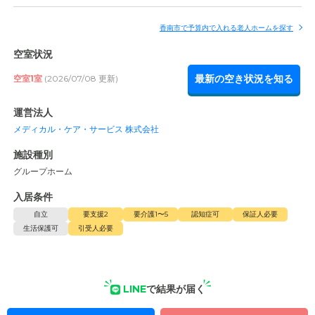
香南市で予算内で入れる老人ホームを探す
空室状況
最新の空き状況を知る
空室1室
(2026/07/08 更新)
運営法人
メディカル・ケア・サービス 株式会社
施設種別
グループホーム
入居条件
自立
要支援2
要介護1〜5
認知症可
保証人必要
生活保護可
引受人必要
LINE
で結果が届く