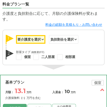
料金プラン一覧
介護度と負担割合に応じて、月額の介護保険料が変わま
す。
料金の総額を見積もり・お問い合わせ
1
部屋タイプ
(複数選択可)
2
個室
二人部屋
相部屋
基本プラン
個室
13.1
10
月額：
入居金：
万円
万円
介護保険料
（-）
万円を含む
その他費用