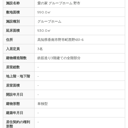
施設名称
愛の家 グループホーム 野市
敷地面積
990.0㎡
施設種別
グループホーム
延床面積
930.0㎡
住所
高知県香南市野市町西野651-6
入居定員
3名
建物構造階数
鉄筋造り3階建ての全階部分
居室総数
-
地上階・地下階
-
居室面積
-
開設年月日
-
建物形態
単独型
建築年月日
-
居住契約の権利
-
形態