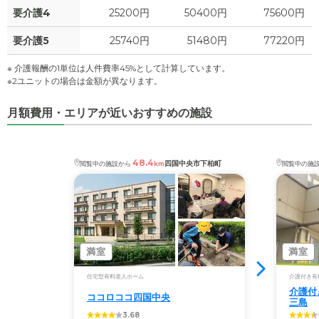
要介護4
25200円
50400円
75600円
要介護5
25740円
51480円
77220円
※ 介護報酬の1単位は人件費率45%として計算しています。
※2ユニットの場合は金額が異なります。
月額費用・エリアが近いおすすめの施設
48.4
四国中央市下柏町
閲覧中の施設から
km
閲覧中の施
満室
満室
住宅型有料老人ホーム
介護付き有
介護付
ココロココ四国中央
三島
3.68