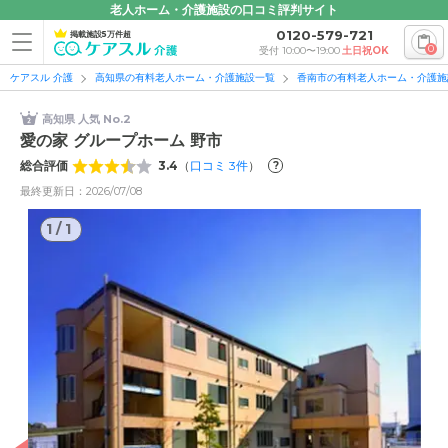
老人ホーム・介護施設の口コミ評判サイト
0120-579-721
掲載施設5万件超
0
受付 10:00〜19:00
土日祝OK
ケアスル 介護
高知県の有料老人ホーム・介護施設一覧
香南市の有料老人ホーム・介護施
高知県 人気 No.2
愛の家 グループホーム 野市
総合評価
3.4
（
口コミ
3
件
）
?
最終更新日：2026/07/08
1
/
1
1
/
1