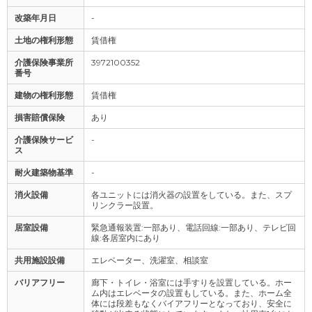
改築年月日
-
土地の権利形態
賃借権
介護保険事業所
3972100352
番号
建物の権利形態
賃借権
損害賠償保険
あり
介護保険サービ
-
ス
耐火建築物基準
-
消火設備
各ユニットには消火器の設置をしている。また、スプ
リンクラー設置。
居室設備
緊急通報装置:一部あり、電話回線:一部あり、テレビ回
線:各居室内にあり
共用施設設備
エレベーター、洗濯室、相談室
バリアフリー
廊下・トイレ・浴室には手すりを設置している。ホー
ム内はエレベータの設置もしている。また、ホーム全
体には段差もなくバイアフリーとなっており、安全に