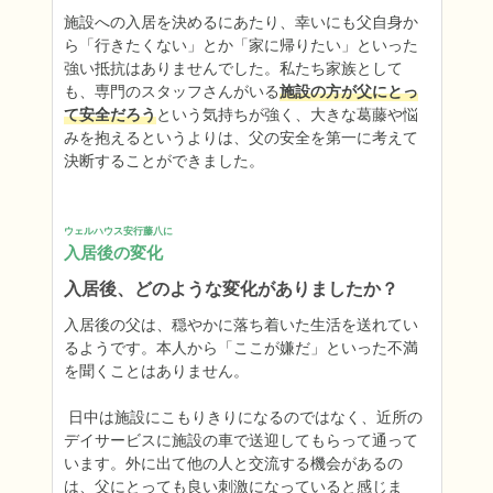
施設への入居を決めるにあたり、幸いにも父自身か
ら「行きたくない」とか「家に帰りたい」といった
強い抵抗はありませんでした。私たち家族として
も、専門のスタッフさんがいる
施設の方が父にとっ
て安全だろう
という気持ちが強く、大きな葛藤や悩
みを抱えるというよりは、父の安全を第一に考えて
決断することができました。
ウェルハウス安行藤八に
入居後の変化
入居後、どのような変化がありましたか？
入居後の父は、穏やかに落ち着いた生活を送れてい
るようです。本人から「ここが嫌だ」といった不満
を聞くことはありません。

 日中は施設にこもりきりになるのではなく、近所の
デイサービスに施設の車で送迎してもらって通って
います。外に出て他の人と交流する機会があるの
は、父にとっても良い刺激になっていると感じま