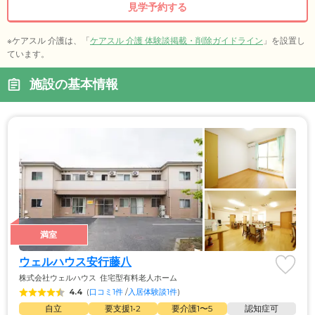
見学予約する
※ケアスル 介護は、「
ケアスル 介護 体験談掲載・削除ガイドライン
」を設置し
ています。
施設の基本情報
満室
ウェルハウス安行藤八
株式会社ウェルハウス
住宅型有料老人ホーム
4.4
(
口コミ1件
 /
入居体験談1件
)
自立
要支援1•2
要介護1〜5
認知症可