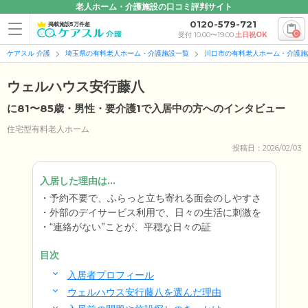
老人ホーム・介護施設の口コミ評判サイト
0120-579-721
掲載施設5万件超
0
受付 10:00〜19:00
土日祝OK
ケアスル 介護
埼玉県の有料老人ホーム・介護施設一覧
川口市の有料老人ホーム・介護施
ウェルハウス安行藤八
に81〜85歳・男性・要介護1で入居中の方へのインタビュー
住宅型有料老人ホーム
投稿日：2026/02/03
入居した理由は...
予約不要で、ふらっと立ち寄れる面会のしやすさ
外部のデイサービス利用で、日々の生活に刺激を
“連絡がない”ことが、平穏な日々の証
目次
入居者プロフィール
ウェルハウス安行藤八を選んだ理由