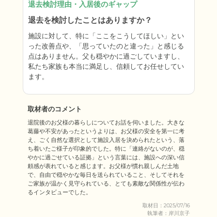
退去検討理由・入居後のギャップ
退去を検討したことはありますか？
施設に対して、特に「ここをこうしてほしい」とい
った改善点や、「思っていたのと違った」と感じる
点はありません。父も穏やかに過ごしていますし、
私たち家族も本当に満足し、信頼してお任せしてい
ます。
取材者のコメント
退院後のお父様の暮らしについてお話を伺いました。大きな
葛藤や不安があったというよりは、お父様の安全を第一に考
え、ごく自然な選択として施設入居を決められたという、落
ち着いたご様子が印象的でした。特に「連絡がないのが、穏
やかに過ごせている証拠」という言葉には、施設への深い信
頼感が表れていると感じます。お父様が慣れ親しんだ土地
で、自由で穏やかな毎日を送られていること、そしてそれを
ご家族が温かく見守られている、とても素敵な関係性が伝わ
るインタビューでした。
取材日：2025/07/16
執筆者：岸川京子