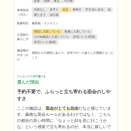
妄想
徘徊
暴言
その他
症状なし
見守り
自立
車椅子
手引/伝い歩き
杖
身体状況
（ADL）
寝たきり
歩行器
医療対応
糖尿病・インスリン
病院に入院していた
老健に入居していた
入居前の
その他施設に入居していた
自宅にいた(同居)
暮らし方
自宅にいた(独居)
施設検討
病院からの退院にあたり、自宅での一人暮らしが困難となった
のきっか
こと
け
ウェルハウス安行藤八を
選んだ理由
予約不要で、ふらっと立ち寄れる面会のしや
すさ
ここの施設は、
面会がとても自由
だなと感じていま
す。厳格な面会ルールがあるわけではなく、こちら
の都合の良い時間に「ちょっと顔を見に行こうか
な」という感覚で立ち寄れるのが、本当に嬉しいで