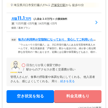
埼玉県川口市安行藤八374
戸塚安行駅
から 徒歩10分
11.1
月額
万円
(入居金 
2.0
万円) + 介護保険料
家
7.3
万円
管
0
万円
食
3.8
万円
他
0
万円
個室 / 基本プラン
毎月の利用料が定額制になっており、安心してご利用いただ
けます
「ウェルハウス安行藤八」は、川口市安行藤八にある住宅型有料老人ホ
ームです。埼玉高速鉄道「戸塚安行」駅から徒歩20分。緑が多く残る閑
静な住宅街の一角にあります。近隣には公園や保育園などもあり、穏や
かながら人の活気も感じられる環境です。当施設には、自立から要介護
まで、幅広い身体状況の方にご入居いただけます。また、月額利用料金
を定額制にしております。家賃、水道光熱費、食費、管理費すべて込み
日当たりが良く個室で静か
で、毎月111,000円。介護サービスや医療ケアなどが必要な場合には、別
駅からのアクセスが悪く交通費が高い
途契約で外部サービスをご利用いただけます。
4.4
管理人さんが、食事の摂取量や体調を気にしてくれる。 他入居者
さんも、感じよくしてくれる。 周り...
 続きを見る
空き状況を知る
料金見積もり
※2026/06/27更新