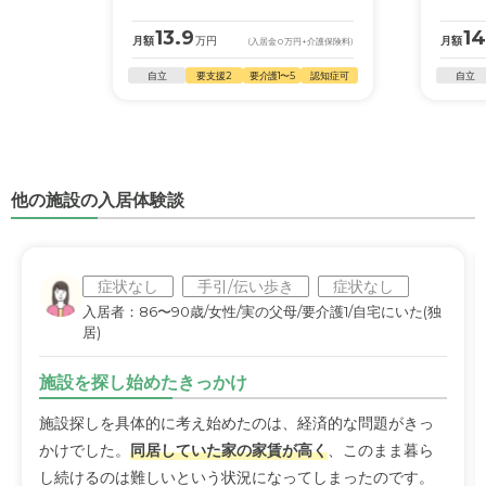
13.9
14
月額
万円
月額
(入居金
0
万円
+介護保険料)
自立
要支援2
要介護1〜5
認知症可
自立
他の施設の入居体験談
症状なし
手引/伝い歩き
症状なし
入居者：86〜90歳/女性/実の父母/要介護1/自宅にいた(独
居)
施設を探し始めたきっかけ
施設探しを具体的に考え始めたのは、経済的な問題がきっ
かけでした。
同居していた家の家賃が高く
、このまま暮ら
し続けるのは難しいという状況になってしまったのです。