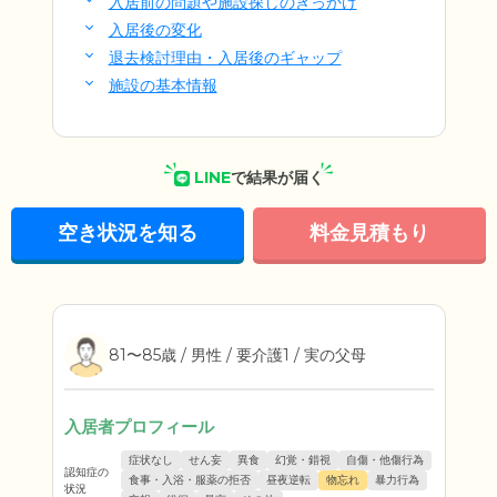
入居前の問題や施設探しのきっかけ
入居後の変化
退去検討理由・入居後のギャップ
施設の基本情報
LINE
で結果が届く
空き状況を知る
料金見積もり
81〜85歳 / 男性 / 要介護1 / 実の父母
入居者プロフィール
症状なし
せん妄
異食
幻覚・錯視
自傷・他傷行為
認知症の
食事・入浴・服薬の拒否
昼夜逆転
物忘れ
暴力行為
状況