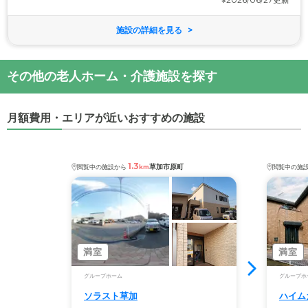
施設の詳細を見る
その他の老人ホーム・介護施設を探す
月額費用・エリアが近いおすすめの施設
1.3
草加市原町
閲覧中の施設から
km
閲覧中の施
満室
満室
グループホーム
グループホ
ソラスト草加
ハイム