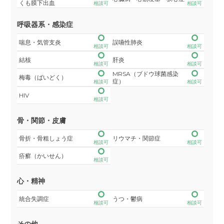
くも膜下出血
相談可
相談可
呼吸器系・感染症
喘息・気管支炎
誤嚥性肺炎
相談可
相談可
結核
肝炎
相談可
相談可
MRSA（ブドウ球菌感染
梅毒（ばいどく）
症）
相談可
相談可
HIV
相談可
骨・関節・皮膚
骨折・骨粗しょう症
リウマチ・関節症
相談可
相談可
疥癬（かいせん）
相談可
心・精神
統合失調症
うつ・鬱病
相談可
相談可
その他