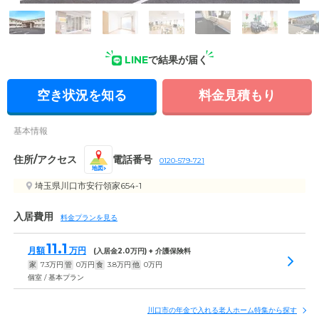
外観: 敷地内には広々とした駐車場を完備しており、ご家族も
安心して面会に来ていただけます。
LINE
で結果が届く
空き状況を知る
料金見積もり
基本情報
住所/アクセス
電話番号
0120-579-721
地図
埼玉県川口市安行領家654-1
入居費用
料金プランを見る
11.1
月額
万円
(入居金
2.0
万円) + 介護保険料
家
7.3
万円
管
0
万円
食
3.8
万円
他
0
万円
個室 / 基本プラン
川口市の年金で入れる老人ホーム特集から探す