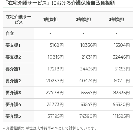
「在宅介護サービス」における介護保険自己負担額
在宅介護サー
1割負担
2割負担
3割負担
ビス
自立
-
-
-
要支援1
5168円
10336円
15504円
要支援2
10815円
21631円
32446円
要介護1
17218円
34435円
51653円
要介護2
20237円
40474円
60711円
要介護3
27778円
55557円
83335円
要介護4
31773円
63547円
95320円
要介護5
37195円
74390円
111585円
※ 介護報酬の1単位は人件費率45%として計算しています。