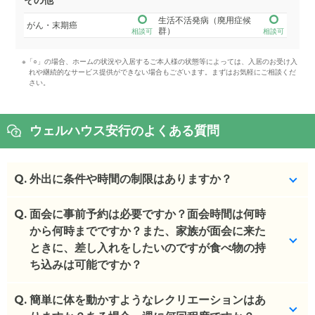
生活不活発病（廃用症候
がん・末期癌
群）
相談可
相談可
※「○」の場合、ホームの状況や入居するご本人様の状態等によっては、入居のお受け入
れや継続的なサービス提供ができない場合もございます。まずはお気軽にご相談くだ
さい。
ウェルハウス安行のよくある質問
Q.
外出に条件や時間の制限はありますか？
Q.
外への出入りは可能ですが、場合によっては要相談
面会に事前予約は必要ですか？面会時間は何時
となります。
から何時までですか？また、家族が面会に来た
ときに、差し入れをしたいのですが食べ物の持
(回答者: 施設担当者,回答日: 2024/03/28)
ち込みは可能ですか？
Q.
事前予約は不要です。9~15時となります。
簡単に体を動かすようなレクリエーションはあ