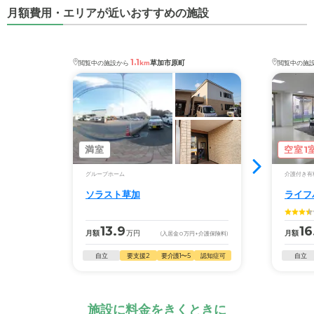
月額費用・エリアが近いおすすめの施設
1.1
草加市原町
閲覧中の施設から
km
閲覧中の施
満室
空室1
グループホーム
介護付き有
ソラスト草加
ライフ
13.9
16
月額
万円
月額
(入居金
0
万円
+介護保険料)
自立
要支援2
要介護1〜5
認知症可
自立
施設に料金をきくときに