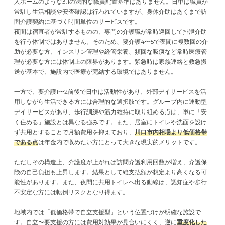
人ホームのような3:1の法的な職員配置基準はありません。日中は職員が
常駐し生活相談や安否確認は行われていますが、身体介助はあくまで訪
問介護契約に基づく時間単位のサービスです。
夜間は宿直者が常駐するものの、専門の介護職が常時巡回して排泄介助
を行う体制ではありません。そのため、要介護4〜5で夜間に複数回の介
助が必要な方、インスリン管理や経管栄養、頻回な吸痰など常時医療管
理が必要な方には体制上の限界があります。緊急時は家族連絡と救急搬
送が基本で、施設内で医療が完結する環境ではありません。
一方で、要介護1〜2前後で日中は活動性があり、外部デイサービスを活
用しながら生活できる方には合理的な選択肢です。グループ内に運動型
デイサービスがあり、歩行訓練や筋力維持に取り組める点は、単に「安
く住める」施設とは異なる強みです。また、居室にトイレや洗面を設け
ず共用とすることで月額費用を抑えており、
川口市内相場より低価格帯
である点
は年金内で収めたい方にとって大きな現実的メリットです。
ただしその構造上、介護度が上がれば訪問介護利用回数が増え、介護保
険の自己負担も上昇します。結果として総支払額が想定より高くなる可
能性があります。また、夜間に共用トイレへ出る動線は、認知症や歩行
不安定な方には転倒リスクとなり得ます。
地域内では「低価格帯で自立支援型」という位置づけが明確な施設で
す。自立〜要支援の方には費用対効果が見合いにくく、逆に
重度化した