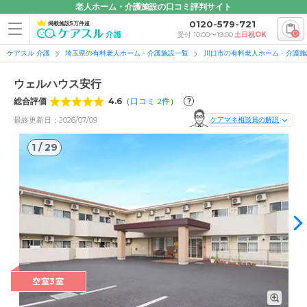
老人ホーム・介護施設の口コミ評判サイト
0120-579-721
掲載施設5万件超
0
受付 10:00〜19:00
土日祝OK
ケアスル 介護
埼玉県の有料老人ホーム・介護施設一覧
川口市の有料老人ホーム・介護施
ウェルハウス安行
総合評価
4.6
（
口コミ
2
件
）
?
最終更新日：2026/07/09
ケアマネ相談員の解説
1
/
29
1
/
29
空室3室