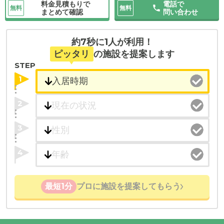
料金見積もりで
電話で
無料
無料
まとめて確認
問い合わせ
約7秒に1人が利用！
ピッタリ
の施設を提案します
STEP
1
2
3
4
最短1分
プロに施設を提案してもらう