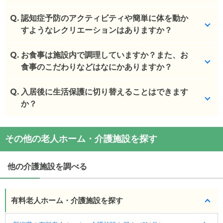
Q.
事前予約は不要です。
認知症予防のアクティビティや簡単に体を動か
すようなレクリエーションはありますか？
(回答者: 施設担当者,回答日: 2024/03/28)
Q.
不定期で開催しています。
お食事は施設内で調理していますか？また、お
食事のこだわりなどはなにかありますか？
(回答者: 施設担当者,回答日: 2024/03/28)
Q.
施設内調理をしていて、セレクト食も不定期でござ
入居後に生活保護に切り替えることはできます
います。
か？
(回答者: 施設担当者,回答日: 2024/03/28)
施設のご利用料金が生活保護の対象外となるため、
その他の老人ホーム・介護施設を探す
生活保護の方の受け入れ自体をしておりません。
(回答者: 施設担当者,回答日: 2024/03/28)
他の介護施設を調べる
有料老人ホーム・介護施設を探す