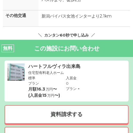
その他交通
新潟バイパス女池インターより2.1km
カンタン60秒で申し込み
この施設にお問い合わせ
無料
ハートフルヴィラ出来島
住宅型有料老人ホーム
標準
入居金
プラン
0
-
月額
16.3
〜
プラン
万円
(入居金
15
〜)
万円
資料請求する