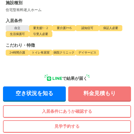
施設種別
住宅型有料老人ホーム
入居条件
自立
要支援1・2
要介護1〜5
認知症可
保証人必要
生活保護可
引受人必要
こだわり・特徴
24時間介護
トイレ有居室
病院クリニック
デイサービス
LINE
で結果が届く
空き状況を知る
料金見積もり
入居条件にあうか確認する
見学予約する