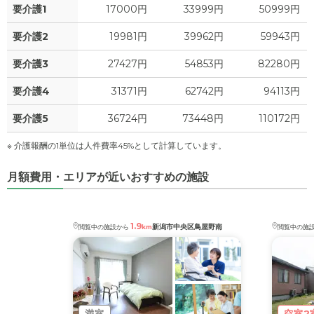
0
要介護1
上乗せ介護費
17000円
33999円
50999円
?
万円
要介護2
19981円
39962円
59943円
0
その他
万円
要介護3
27427円
54853円
82280円
-
介護保険料
万円
要介護4
31371円
62742円
94113円
要介護5
36724円
73448円
110172円
※ 介護報酬の1単位は人件費率45%として計算しています。
月額費用・エリアが近いおすすめの施設
1.9
新潟市中央区鳥屋野南
閲覧中の施設から
km
閲覧中の施
満室
空室2