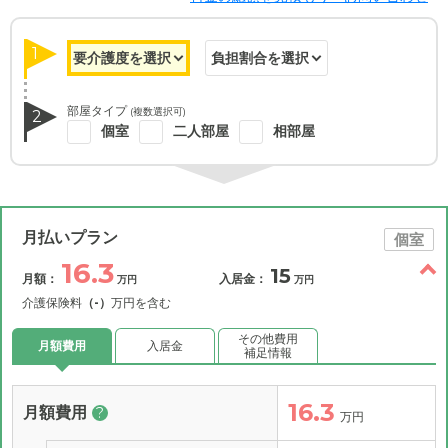
1
部屋タイプ
(複数選択可)
2
個室
二人部屋
相部屋
月払いプラン
個室
16.3
15
月額：
入居金：
万円
万円
介護保険料
（-）
万円を含む
その他費用
月額費用
入居金
補足情報
16.3
月額費用
?
万円