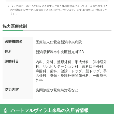
※「○」の場合、ホームの状況や入居するご本人様の状態等によっては、入居のお受け入
れや継続的なサービス提供ができない場合もございます。まずはお気軽にご相談くだ
さい。
協力医療体制
医療機関名
医療法人仁愛会新潟中央病院
住所
新潟県新潟市中央区新光町118
診療科目
内科、外科、整形外科、形成外科、脳神経外
科、リハビリテーション科、歯科口腔外科、
麻酔科、歯科、健診・ドッグ、脳ドッグ、手
の外科、脊髄・脊髄外来関節外科、一般整形
外科
協力内容
訪問診療や緊急時対応など
ハートフルヴィラ出来島の入居者情報