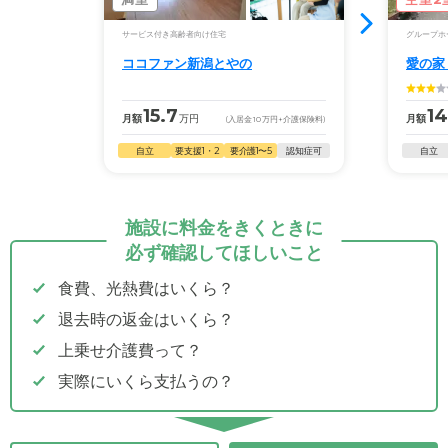
サービス付き高齢者向け住宅
グループホ
ココファン新潟とやの
愛の家
15.7
14
月額
万円
月額
(入居金
10
万円
+介護保険料)
自立
要支援1・2
要介護1〜5
認知症可
自立
施設に料金をきくときに
必ず確認してほしいこと
食費、光熱費はいくら？
退去時の返金はいくら？
上乗せ介護費って？
実際にいくら支払うの？