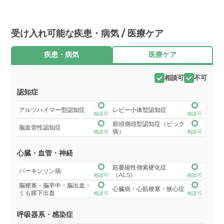
受け入れ可能な疾患・病気 / 医療ケア
疾患・病気
医療ケア
相談可
不可
認知症
アルツハイマー型認知症
レビー小体型認知症
相談可
相談可
前頭側頭型認知症（ピック
脳血管性認知症
病）
相談可
相談可
心臓・血管・神経
筋萎縮性側索硬化症
パーキンソン病
（ALS）
相談可
相談可
脳梗塞・脳卒中・脳出血・
心臓病・心筋梗塞・狭心症
くも膜下出血
相談可
相談可
呼吸器系・感染症