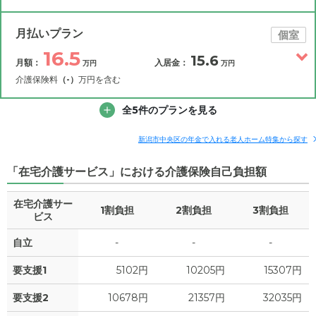
その他費用
月額費用
入居金
補足情報
月払いプラン
個室
16.5
15.6
月額：
入居金：
万円
万円
16.4
月額費用
?
万円
介護保険料
（-）
万円を含む
5.1
その他費用
家賃
全5件のプランを見る
月額費用
入居金
万円
補足情報
5.6
管理費
?
新潟市中央区の年金で入れる老人ホーム特集から探す
万円
16.5
月額費用
?
万円
「在宅介護サービス」における介護保険自己負担額
5.7
食費
?
万円
5.2
家賃
万円
在宅介護サー
0
水道・光熱費
1割負担
2割負担
万円
3割負担
ビス
5.6
管理費
?
万円
0
上乗せ介護費
?
自立
-
-
-
万円
5.7
食費
?
万円
要支援1
5102円
10205円
15307円
0
その他
万円
0
水道・光熱費
万円
要支援2
10678円
21357円
32035円
-
介護保険料
万円