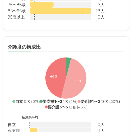
75〜85歳
7人
85〜95歳
18人
95歳以上
0人
介護度の構成比
46%
50%
自立
0名 (0%)
要支援1〜2
1名 (4%)
要介護1〜2
13名 (50%)
要介護3〜5
12名 (46%)
新潟県平均
自立
0人
要支援1
1人