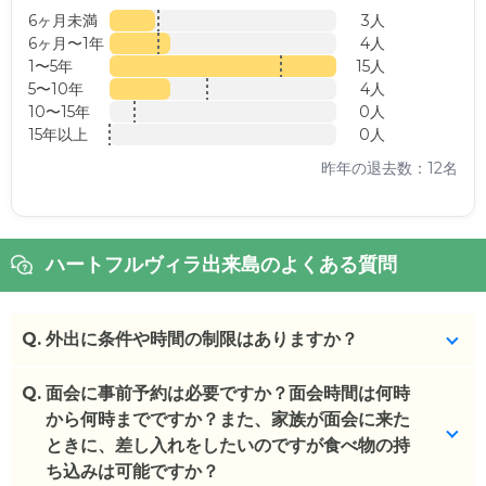
6ヶ月未満
3人
6ヶ月〜1年
4人
1〜5年
15人
5〜10年
4人
10〜15年
0人
15年以上
0人
昨年の退去数：12名
ハートフルヴィラ出来島のよくある質問
Q.
外出に条件や時間の制限はありますか？
Q.
特にございません。
面会に事前予約は必要ですか？面会時間は何時
から何時までですか？また、家族が面会に来た
(回答者: 施設担当者,回答日: 2024/03/28)
ときに、差し入れをしたいのですが食べ物の持
ち込みは可能ですか？