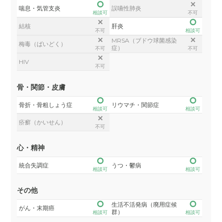
喘息・気管支炎
誤嚥性肺炎
相談可
不可
結核
肝炎
不可
相談可
MRSA（ブドウ球菌感染
梅毒（ばいどく）
症）
不可
不可
HIV
不可
骨・関節・皮膚
骨折・骨粗しょう症
リウマチ・関節症
相談可
相談可
疥癬（かいせん）
不可
心・精神
統合失調症
うつ・鬱病
相談可
相談可
その他
生活不活発病（廃用症候
がん・末期癌
群）
相談可
相談可