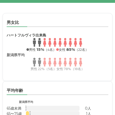
男女比
ハートフルヴィラ出来島
15%
85%
男性
（4名）
女性
（22名）
新潟県平均
男性 22%（5名）
女性 78%（18名）
平均年齢
新潟県平均
65歳未満
0人
65〜75歳
1人