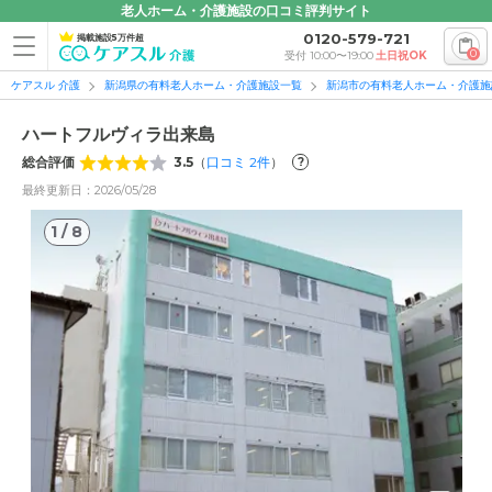
老人ホーム・介護施設の口コミ評判サイト
0120-579-721
掲載施設5万件超
0
受付 10:00〜19:00
土日祝OK
ケアスル 介護
新潟県の有料老人ホーム・介護施設一覧
新潟市の有料老人ホーム・介護施
ハートフルヴィラ出来島
総合評価
3.5
（
口コミ
2
件
）
?
最終更新日：2026/05/28
1
/
8
1
/
8