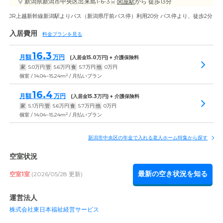
新潟県新潟市中央区出来島1-6-3
関屋駅
から 徒歩13分
JR上越新幹線新潟駅よりバス（新潟県庁前バス停）利用20分 バス停より、徒歩2分
入居費用
料金プランを見る
16.3
月額
万円
(入居金
15.0
万円) + 介護保険料
家
5.0
万円
管
5.6
万円
食
5.7
万円
他
0
万円
2
個室 / 14.04~15.24m
/ 月払いプラン
16.4
月額
万円
(入居金
15.3
万円) + 介護保険料
家
5.1
万円
管
5.6
万円
食
5.7
万円
他
0
万円
2
個室 / 14.04~15.24m
/ 月払いプラン
新潟市中央区の年金で入れる老人ホーム特集から探す
空室状況
最新の空き状況を知る
空室1室
(2026/05/28 更新)
運営法人
株式会社東日本福祉経営サービス