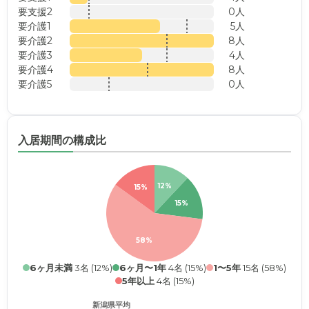
要支援2
0人
要介護1
5人
要介護2
8人
要介護3
4人
要介護4
8人
要介護5
0人
入居期間の構成比
12%
15%
15%
58%
6ヶ月未満
3名 (12%)
6ヶ月〜1年
4名 (15%)
1〜5年
15名 (58%)
5年以上
4名 (15%)
新潟県平均