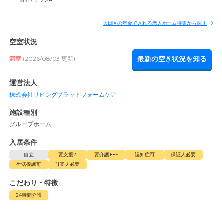
個室 / プランA
大田区の年金で入れる老人ホーム特集から探す
空室状況
最新の空き状況を知る
満室
(2026/08/03 更新)
運営法人
株式会社リビングプラットフォームケア
施設種別
グループホーム
入居条件
自立
要支援2
要介護1〜5
認知症可
保証人必要
生活保護可
引受人必要
こだわり・特徴
24時間介護