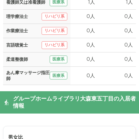
1人
1人
看護師又は准看護師
医療系
0人
0人
理学療法士
リハビリ系
0人
0人
作業療法士
リハビリ系
0人
0人
言語聴覚士
リハビリ系
0人
0人
柔道整復師
医療系
あん摩マッサージ指圧
0人
0人
医療系
師
グループホームライブラリ大森東五丁目の入居者
情報
男女比