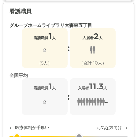
看護職員
グループホームライブラリ大森東五丁目
1
2
看護職員
人
入居者
人
:
（5人）
（合計 10人）
全国平均
1
11.3
看護職員
人
入居者
人
:
...
← 医療体制が手厚い
元気な方向け →