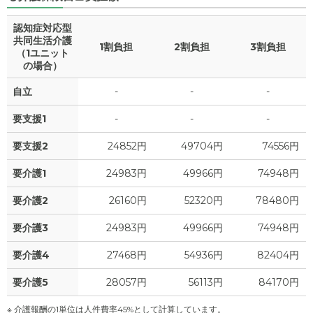
認知症対応型
共同生活介護
1割負担
2割負担
3割負担
（1ユニット
の場合）
自立
-
-
-
要支援1
-
-
-
要支援2
24852円
49704円
74556円
要介護1
24983円
49966円
74948円
要介護2
26160円
52320円
78480円
要介護3
24983円
49966円
74948円
要介護4
27468円
54936円
82404円
要介護5
28057円
56113円
84170円
※ 介護報酬の1単位は人件費率45%として計算しています。