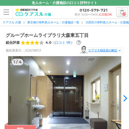
老人ホーム・介護施設の口コミ評判サイト
0120-579-721
掲載施設5万件超
0
受付 10:00〜19:00
土日祝OK
ケアスル 介護
東京都の有料老人ホーム・介護施設一覧
大田区の有料老人ホーム・介護施
グループホームライブラリ大森東五丁目
総合評価
4.0
（
口コミ
1
件
）
?
最終更新日：2026/08/03
ケアマネ相談員の解説
1
/
4
1
/
4