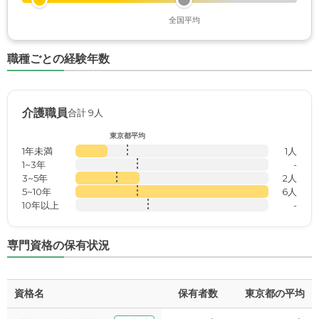
全国平均
職種ごとの経験年数
介護職員
合計 9人
東京都平均
1年未満
1人
1~3年
-
3~5年
2人
5~10年
6人
10年以上
-
専門資格の保有状況
資格名
保有者数
東京都の平均