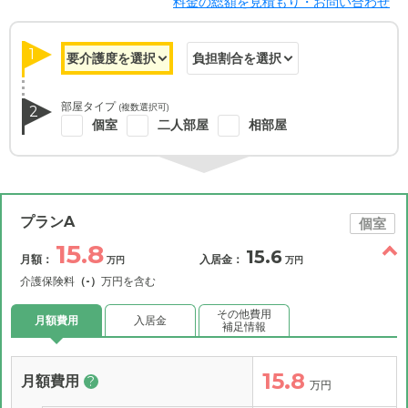
料金の総額を見積もり・お問い合わせ
1
部屋タイプ
(複数選択可)
2
個室
二人部屋
相部屋
プランA
個室
15.8
15.6
月額：
入居金：
万円
万円
介護保険料
（-）
万円を含む
その他費用
月額費用
入居金
補足情報
15.8
月額費用
?
万円