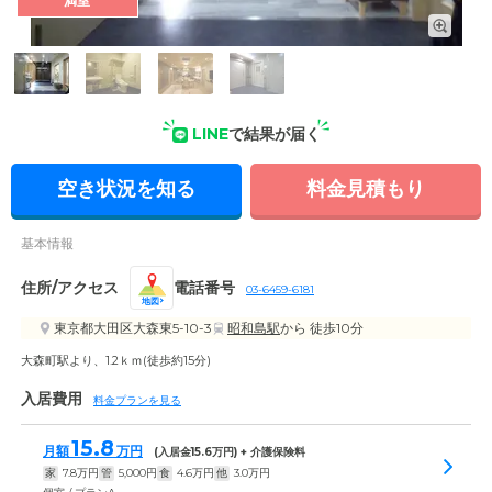
満室
受付・エントランス: エントランス付近は段差がなく、安全に
出入りできるつくりです。全館バリアフリー設計を取り入れて
います。
LINE
で結果が届く
空き状況を知る
料金見積もり
基本情報
住所/アクセス
電話番号
03-6459-6181
地図
東京都大田区大森東5-10-3
昭和島駅
から 徒歩10分
大森町駅より、1.2ｋｍ(徒歩約15分)
入居費用
料金プランを見る
15.8
月額
万円
(入居金
15.6
万円) + 介護保険料
家
7.8
万円
管
5,000
円
食
4.6
万円
他
3.0
万円