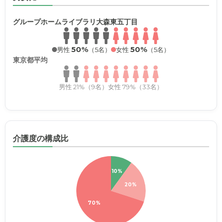
グループホームライブラリ大森東五丁目
50%
50%
男性
（5名）
女性
（5名）
東京都平均
男性 21%（9名）
女性 79%（33名）
介護度の構成比
10%
20%
70%