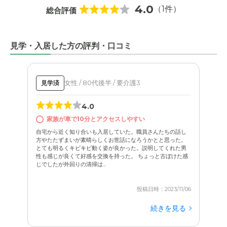
4.0
（1件）
総合評価
見学・入居した方の評判・口コミ
女性 / 80代後半 / 要介護3
見学済
4.0
家族が車で10分とアクセスしやすい
自宅から近く知り合いも入居していた。職員さんたちの話し
方やたたずまいが素晴らしくお世話になろうかとと思った。
とても明るくキビキビ動く姿が良かった。説明してくれた男
性も感じが良くて好感を交換を持った。 ちょっと古ぼけた感
じでしたが外回りの清掃は...
投稿日時：2023/11/06
続きを見る