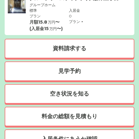
グループホーム
標準
入居金
プラン
0
-
月額
15.8
〜
プラン
万円
(入居金
15
〜)
万円
資料請求する
見学予約
空き状況を知る
料金の総額を見積もり
入居条件にあうか確認