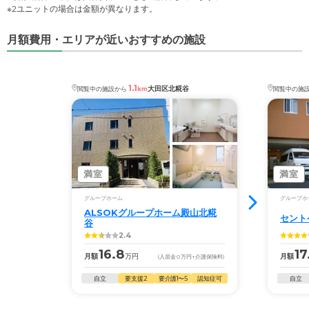
※2ユニットの場合は金額が異なります。
月額費用・エリアが近いおすすめの施設
1.1
大田区北糀谷
閲覧中の施設から
km
閲覧中の施
満室
満室
グループホーム
グループホ
ALSOKグループホーム殿山北糀
セント
谷
2.4
16.8
17
月額
万円
月額
(入居金
0
万円
+介護保険料)
自立
要支援2
要介護1〜5
認知症可
自立