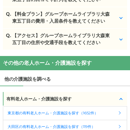
Q.
グループホームライブラリ大森東五丁目を見学した
【料金プラン】グループホームライブラリ大森
方の口コミを確認できます。
東五丁目の費用・入居条件を教えてください
グループホームライブラリ大森東五丁目
の
口コミ
Q.
グループホームライブラリ大森東五丁目
【アクセス】グループホームライブラリ大森東
の入居金・
・
自宅から近く知り合いも入居していた。職員さん
月額料金は次のとおりです。
五丁目の住所や交通手段を教えてください
たちの話し方やた...
・初期費用が
15.6
万円
・月額費用が
15.8
万円
グループホームライブラリ大森東五丁目
の
交通アク
施設の雰囲気
その他の老人ホーム・介護施設を探す
セス
グループホームライブラリ大森東五丁目
のページで
グループホームライブラリ大森東五丁目
の対応可能
・
住所：
東京都
大田区
大森東5-10-3
は、4枚の施設写真を見ることができます。
な入居条件は次のとおりです。
・
最寄り駅：
昭和島駅
0.8km
大森町駅
0.9km
梅屋
他の介護施設を調べる
・要介護度：要支援2、要介護1、要介護2、要介護
敷駅
1.2km
平和島駅
1.2km
◎ケアスル 介護の3つの特徴
3、要介護4、要介護5
・経験豊富な入居相談員が完全無料で施設探しをサ
・認知症：受け入れ可
グループホームライブラリ大森東五丁目
の
交通アク
有料老人ホーム・介護施設を探す
ポート
セス
ケアスル 介護では詳細な
料金プラン
をご確認頂けま
入居相談：
0120-579-721
（無料）
・大森町駅より、1.2ｋｍ(徒歩約15分)
東京都の有料老人ホーム・介護施設を探す（1652件）
す。詳しくは
こちら
。
受付時間：10：00～19：00
大田区の有料老人ホーム・介護施設を探す（119件）
・全国10000件の介護施設情報を掲載