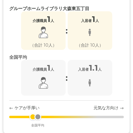
グループホームライブラリ大森東五丁目
1
1
介護職員
人
入居者
人
:
（合計 10人）
（合計 10人）
全国平均
1
1.1
介護職員
人
入居者
人
:
← ケアが手厚い
元気な方向け →
全国平均