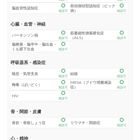
前頭側頭型認知症（ピック
脳血管性認知症
病）
相談可
相談可
心臓・血管・神経
筋萎縮性側索硬化症
パーキンソン病
（ALS）
相談可
相談可
脳梗塞・脳卒中・脳出血・
くも膜下出血
相談可
呼吸器系・感染症
喘息・気管支炎
結核
相談可
相談可
MRSA（ブドウ球菌感染
梅毒（ばいどく）
症）
相談可
相談可
HIV
相談可
骨・関節・皮膚
骨折・骨粗しょう症
リウマチ・関節症
相談可
相談可
心・精神