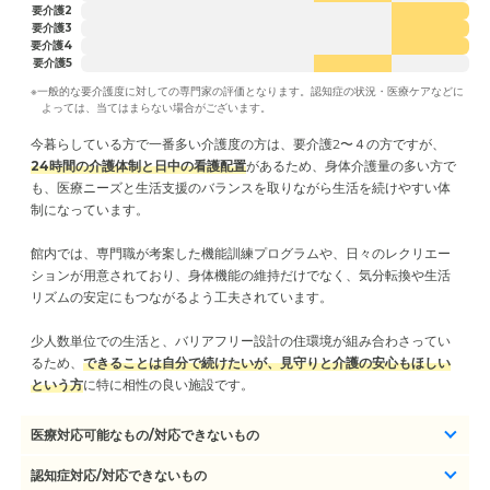
要介護2
要介護3
要介護4
要介護5
※一般的な要介護度に対しての専門家の評価となります。認知症の状況・医療ケアなどに
よっては、当てはまらない場合がございます。
今暮らしている方で一番多い介護度の方は、要介護2〜４の方ですが、
24時間の介護体制と日中の看護配置
があるため、身体介護量の多い方で
も、医療ニーズと生活支援のバランスを取りながら生活を続けやすい体
制になっています。
館内では、専門職が考案した機能訓練プログラムや、日々のレクリエー
ションが用意されており、身体機能の維持だけでなく、気分転換や生活
リズムの安定にもつながるよう工夫されています。
少人数単位での生活と、バリアフリー設計の住環境が組み合わさってい
るため、
できることは自分で続けたいが、見守りと介護の安心もほしい
という方
に特に相性の良い施設です。
医療対応可能なもの/対応できないもの
認知症対応/対応できないもの