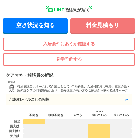
LINE
で結果が届く
空き状況を知る
料金見積もり
入居条件にあうか確認する
見学予約する
ケアマネ・相談員の解説
執筆者
特別養護老人ホームにて介護士として4年勤務後、入居相談員に転身。重度介護・
認知症ケアの現場経験があり、要介護度の高い方やご家族が不安を抱えるケースへ
の対応を得意としています。現場を知っているからこそ伝えられる言葉で、ご家族
の心理的不安を和らげるサポートを実践しています。 介護職員実務者研修修了。
介護度レベルごとの相性
やや
不向き
やや不向き
ふつう
向いている
向いている
自立
要支援1
要支援2
要介護1