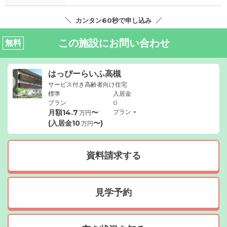
カンタン60秒で申し込み
この施設にお問い合わせ
無料
はっぴーらいふ高槻
サービス付き高齢者向け住宅
標準
入居金
プラン
0
-
月額
14.7
〜
プラン
万円
(入居金
10
〜)
万円
資料請求する
見学予約