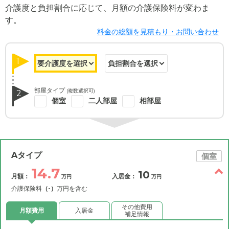
介護度と負担割合に応じて、月額の介護保険料が変わま
す。
料金の総額を見積もり・お問い合わせ
1
部屋タイプ
(複数選択可)
2
個室
二人部屋
相部屋
Aタイプ
個室
14.7
10
月額：
入居金：
万円
万円
介護保険料
（-）
万円を含む
その他費用
月額費用
入居金
補足情報