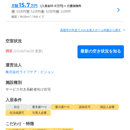
15.7
月額
万円
(入居金
10.0
万円) + 介護保険料
家
5.5
万円
管
5.2
万円
食
3.0
万円
他
2.0
万円
2
個室 / 18.05m
/ Bタイプ
高槻市の年金で入れる老人ホーム特集から探す
空室状況
最新の空き状況を知る
満室
(2026/06/25 更新)
運営法人
株式会社ライフケア・ビジョン
施設種別
サービス付き高齢者向け住宅
入居条件
自立
要支援1〜2
要介護1〜5
認知症可
保証人必要
生活保護可
引受人必要
こだわり・特徴