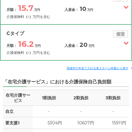
15.7
10
月額：
入居金：
万円
万円
介護保険料
（-）
万円を含む
その他費用
月額費用
入居金
補足情報
Cタイプ
個室
16.2
20
月額：
入居金：
万円
万円
15.7
月額費用
?
万円
介護保険料
（-）
万円を含む
5.5
その他費用
家賃
月額費用
入居金
万円
補足情報
高槻市の年金で入れる老人ホーム特集から探す
5.2
管理費
?
万円
「在宅介護サービス」における介護保険自己負担額
16.2
月額費用
?
万円
3
食費
?
万円
在宅介護サー
1割負担
2割負担
3割負担
6
家賃
ビス
万円
2
水道・光熱費
万円
自立
-
-
-
5.2
管理費
?
万円
0
上乗せ介護費
?
万円
要支援1
5304円
10607円
15911円
3
食費
?
万円