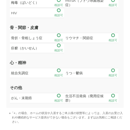
MRSA（ブドウ球菌感染
梅毒（ばいどく）
症）
相談可
相談可
HIV
相談可
骨・関節・皮膚
骨折・骨粗しょう症
リウマチ・関節症
相談可
相談可
疥癬（かいせん）
相談可
心・精神
統合失調症
うつ・鬱病
相談可
相談可
その他
生活不活発病（廃用症候
がん・末期癌
群）
相談可
相談可
※「○」の場合、ホームの状況や入居するご本人様の状態等によっては、入居のお受け入
れや継続的なサービス提供ができない場合もございます。まずはお気軽にご相談くだ
さい。