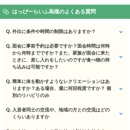
はっぴーらいふ高槻のよくある質問
Q.
外出に条件や時間の制限はありますか？
Q.
特に条件はありませんが事前に連絡をいただいてお
面会に事前予約は必要ですか？面会時間は何時
ります。また9-18、食事・介助の時間をさけていた
から何時までですか？また、家族が面会に来た
だくように伝えております。
ときに、差し入れをしたいのですが食べ物の持
ち込みは可能ですか？
(回答者: 施設担当者,回答日: 2024/03/29)
Q.
特に条件はありませんが事前に連絡をいただいてお
簡単に体を動かすようなレクリエーションはあ
ります。また9-18、食事・介助の時間をさけていた
りますか？ある場合、週に何回程度ですか？ 個
だくように伝えております。
別のリハビリのみ
(回答者: 施設担当者,回答日: 2024/03/29)
Q.
週２回程度の体操がございます。
入居者同士の交流や、地域の方との交流はどの
くらいありますか
(回答者: 施設担当者,回答日: 2024/03/29)