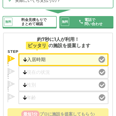
実際にいくら支払うの？
料金見積もりで
電話で
無料
無料
まとめて確認
問い合わせ
約7秒に1人が利用！
ピッタリ
の施設を提案します
STEP
1
2
3
4
最短1分
プロに施設を提案してもらう