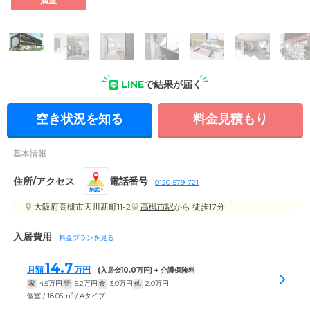
満室
LINE
で結果が届く
空き状況を知る
料金見積もり
基本情報
住所/アクセス
電話番号
0120-579-721
地図
大阪府高槻市天川新町11-2
高槻市駅
から 徒歩17分
入居費用
料金プランを見る
14.7
月額
万円
(入居金
10.0
万円) + 介護保険料
家
4.5
万円
管
5.2
万円
食
3.0
万円
他
2.0
万円
2
個室 / 18.05m
/ Aタイプ