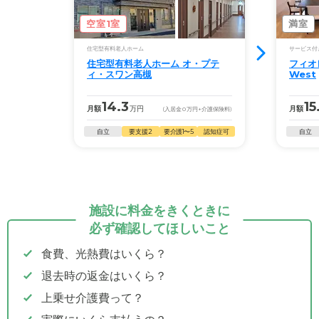
空室1室
満室
住宅型有料老人ホーム
サービス付
住宅型有料老人ホーム オ・プテ
フィオ
ィ・スワン高槻
West
14.3
15
月額
万円
月額
(入居金
0
万円
+介護保険料)
自立
要支援2
要介護1〜5
認知症可
自立
施設に料金をきくときに
必ず確認してほしいこと
食費、光熱費はいくら？
退去時の返金はいくら？
上乗せ介護費って？