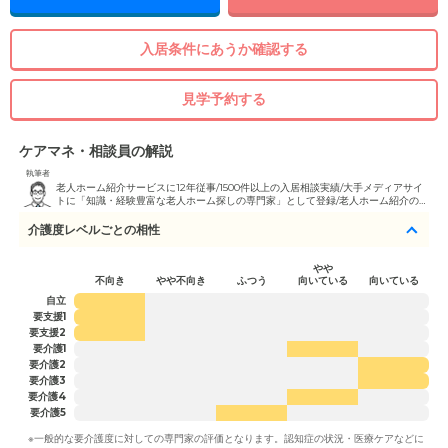
入居条件にあうか確認する
見学予約する
ケアマネ・相談員の解説
執筆者
老人ホーム紹介サービスに12年従事/1500件以上の入居相談実績/大手メディアサイ
トに「知識・経験豊富な老人ホーム探しの専門家」として登録/老人ホーム紹介のプ
ロとしての講演会講師実績/テレビ出演実績多数/福祉住環境コーディネーター2級取
得
介護度レベルごとの相性
やや
不向き
やや不向き
ふつう
向いている
向いている
自立
要支援1
要支援2
要介護1
要介護2
要介護3
要介護4
要介護5
※一般的な要介護度に対しての専門家の評価となります。認知症の状況・医療ケアなどに