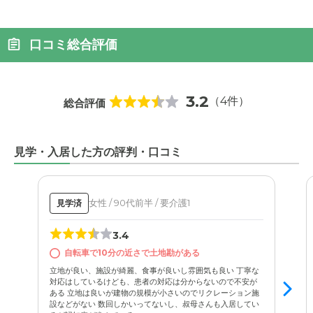
口コミ総合評価
3.2
（4件）
総合評価
見学・入居した方の評判・口コミ
女性 / 90代前半 / 要介護1
見学済
3.4
自転車で10分の近さで土地勘がある
立地が良い、施設が綺麗、食事が良いし雰囲気も良い 丁寧な
対応はしているけども、患者の対応は分からないので不安が
ある 立地は良いが建物の規模が小さいのでリクレーション施
設などがない 数回しかいってないし、叔母さんも入居してい