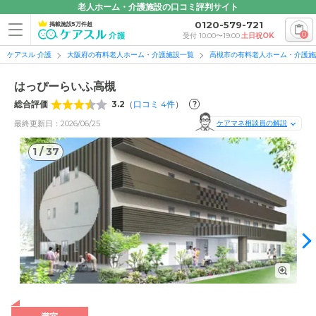
老人ホーム・介護施設の口コミ評判サイト
0120-579-721
掲載施設5万件超
0
受付 10:00〜19:00
土日祝OK
ケアスル 介護
大阪府の有料老人ホーム・介護施設一覧
高槻市の有料老人ホーム・介護施
はっぴーらいふ高槻
総合評価
3.2
（
口コミ
4
件
）
?
最終更新日：2026/06/25
ケアマネ相談員の解説
1
/
37
1
/
37
外観の写真