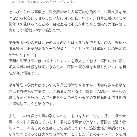
よっては、当てはまらない場合がございます。
はっぴーらいふ高槻は、要介護①から入居可能な施設で、生活支援を受
けながら安心して暮らしたい方に向いた住まいです。日常生活の介助や
見守りを受けられるため、自宅生活に不安が出てきた段階での住み替え
先として検討しやすい施設です。
要介護①〜②の方は、身の回りのことはある程度できるものの、転倒や
服薬管理に不安があるケースが多く、こうした方には施設生活の安定感
が合いやすいです。
夜間の見守り面では「眠りスキャン」を導入しており、巡回だけに頼ら
ず入居者の状態を確認できるため、夜間の安心感を重視したい方にも相
性が良い環境です。
要介護③〜⑤の方についても入居は検討できますが、医療行為が必要な
方は事前確認が重要です。介助量が増えるほど職員との関わりが生活の
質に直結するため、入浴・排泄介助の体制や夜間の支援範囲まで具体的
に確認しておくと安心です。
また、この施設は生活の楽しみ作りにも力を入れており、月に一度の食
事イベントを実施しています。単なる行事食ではなく、普段とは違う特
別メニューを楽しめる企画として継続しており、施設生活が単調になり
がちな方にとっては大きな魅力です。こうした「食のイベント」を定期