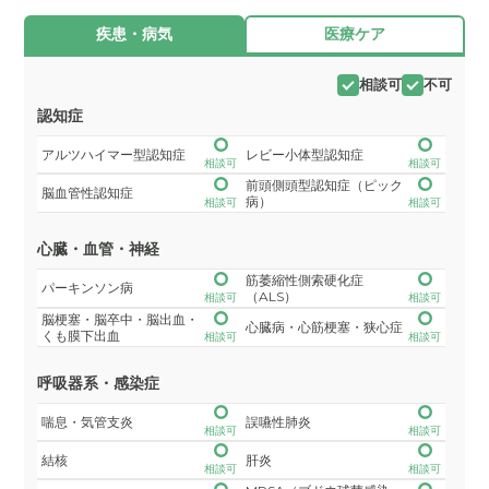
疾患・病気
医療ケア
相談可
不可
認知症
アルツハイマー型認知症
レビー小体型認知症
相談可
相談可
前頭側頭型認知症（ピック
脳血管性認知症
病）
相談可
相談可
心臓・血管・神経
筋萎縮性側索硬化症
パーキンソン病
（ALS）
相談可
相談可
脳梗塞・脳卒中・脳出血・
心臓病・心筋梗塞・狭心症
くも膜下出血
相談可
相談可
呼吸器系・感染症
喘息・気管支炎
誤嚥性肺炎
相談可
相談可
結核
肝炎
相談可
相談可