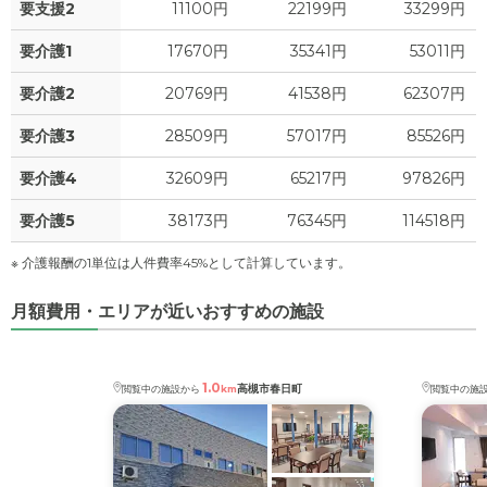
0
その他
要支援2
11100円
22199円
33299円
万円
2
水道・光熱費
万円
要介護1
17670円
35341円
53011円
-
介護保険料
万円
0
上乗せ介護費
?
万円
要介護2
20769円
41538円
62307円
0
要介護3
28509円
57017円
85526円
その他
万円
要介護4
32609円
65217円
97826円
-
介護保険料
万円
要介護5
38173円
76345円
114518円
※ 介護報酬の1単位は人件費率45%として計算しています。
月額費用・エリアが近いおすすめの施設
1.0
高槻市春日町
閲覧中の施設から
km
閲覧中の施