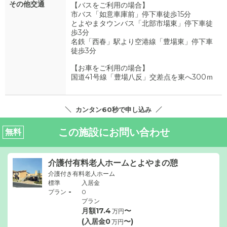
その他交通
【バスをご利用の場合】
市バス「如意車庫前」停下車徒歩15分
とよやまタウンバス「北部市場東」停下車徒
歩3分
名鉄「西春」駅より空港線「豊場東」停下車
徒歩3分
【お車をご利用の場合】
国道41号線「豊場八反」交差点を東へ300ｍ
カンタン60秒で申し込み
この施設にお問い合わせ
無料
介護付有料老人ホームとよやまの憩
介護付き有料老人ホーム
標準
入居金
-
プラン
0
プラン
月額
17.4
〜
万円
(入居金
0
〜)
万円