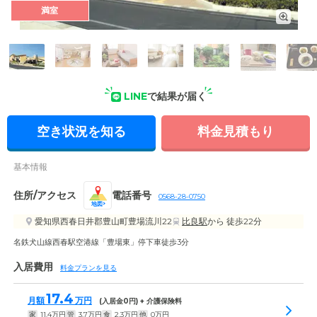
満室
外観: 2階建ての施設です。隣接した保育園から子どもたちの元
気な声が聞こえる環境のなか、明るく楽しい雰囲気作りに努め
ています。
LINE
で結果が届く
空き状況を知る
料金見積もり
基本情報
住所/アクセス
電話番号
0568-28-0750
地図
愛知県西春日井郡豊山町豊場流川22
比良駅
から 徒歩22分
名鉄犬山線西春駅空港線「豊場東」停下車徒歩3分
入居費用
料金プランを見る
17.4
月額
万円
(入居金
0
円) + 介護保険料
家
11.4
万円
管
3.7
万円
食
2.3
万円
他
0
万円