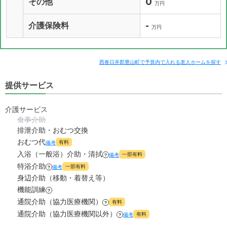
0
その他
万円
-
介護保険料
万円
西春日井郡豊山町で予算内で入れる老人ホームを探す
提供サービス
介護サービス
食事介助
排泄介助・おむつ交換
おむつ代
有料
備考
入浴（一般浴）介助・清拭
一部有料
備考
?
特浴介助
一部有料
備考
?
身辺介助（移動・着替え等）
機能訓練
?
通院介助（協力医療機関）
有料
?
通院介助（協力医療機関以外）
有料
備考
?