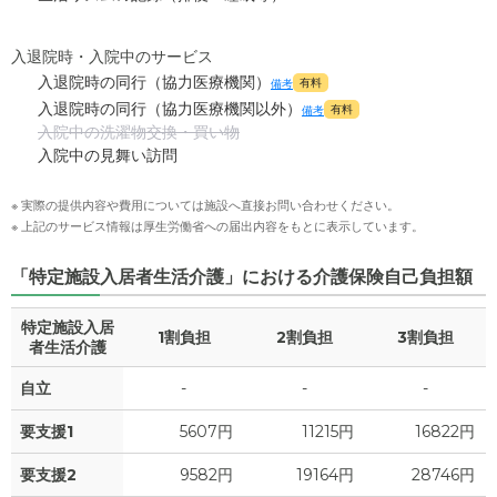
入退院時・入院中のサービス
入退院時の同行（協力医療機関）
有料
備考
入退院時の同行（協力医療機関以外）
有料
備考
入院中の洗濯物交換・買い物
入院中の見舞い訪問
※ 実際の提供内容や費用については施設へ直接お問い合わせください。
※ 上記のサービス情報は厚生労働省への届出内容をもとに表示しています。
「特定施設入居者生活介護」における介護保険自己負担額
特定施設入居
1割負担
2割負担
3割負担
者生活介護
自立
-
-
-
要支援1
5607円
11215円
16822円
要支援2
9582円
19164円
28746円