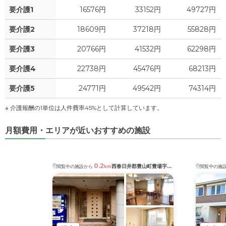
要介護1
16576円
33152円
49727円
要介護2
18609円
37218円
55828円
要介護3
20766円
41532円
62298円
要介護4
22738円
45476円
68213円
要介護5
24771円
49542円
74314円
※ 介護報酬の1単位は人件費率45%として計算しています。
月額費用・エリアが近いおすすめの施設
0.2
西春日井郡豊山町豊場字志水
閲覧中の施設から
km
閲覧中の施