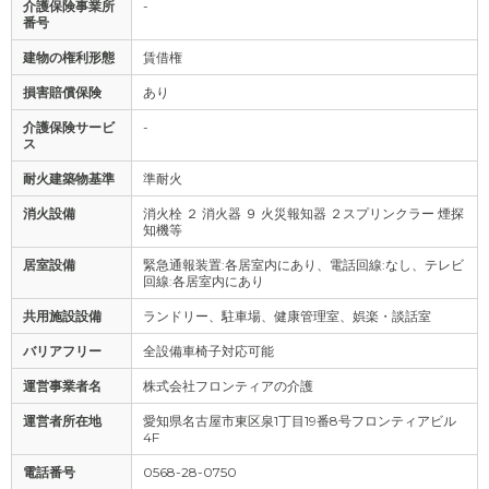
介護保険事業所
-
番号
建物の権利形態
賃借権
損害賠償保険
あり
介護保険サービ
-
ス
耐火建築物基準
準耐火
消火設備
消火栓 ２ 消火器 ９ 火災報知器 ２スプリンクラー 煙探
知機等
居室設備
緊急通報装置:各居室内にあり、電話回線:なし、テレビ
回線:各居室内にあり
共用施設設備
ランドリー、駐車場、健康管理室、娯楽・談話室
バリアフリー
全設備車椅子対応可能
運営事業者名
株式会社フロンティアの介護
運営者所在地
愛知県名古屋市東区泉1丁目19番8号フロンティアビル
4F
電話番号
0568-28-0750