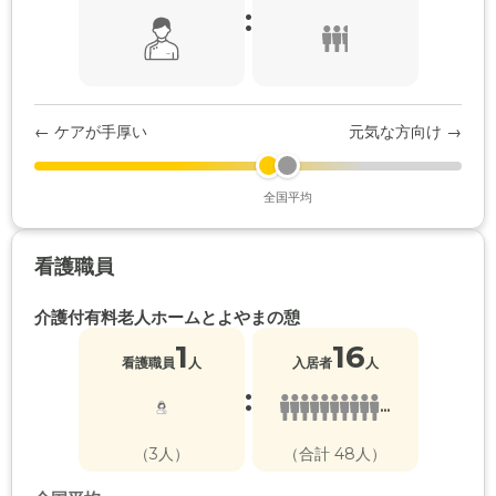
:
← ケアが手厚い
元気な方向け →
全国平均
看護職員
介護付有料老人ホームとよやまの憩
1
16
看護職員
人
入居者
人
:
...
（3人）
（合計 48人）