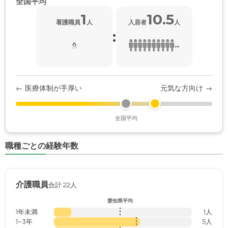
全国平均
1
10.5
看護職員
人
入居者
人
:
...
← 医療体制が手厚い
元気な方向け →
全国平均
職種ごとの経験年数
介護職員
合計 22人
愛知県平均
1年未満
1人
1~3年
5人