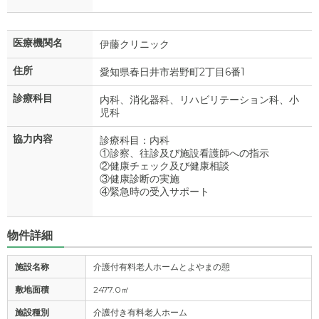
医療機関名
伊藤クリニック
住所
愛知県春日井市岩野町2丁目6番1
診療科目
内科、消化器科、リハビリテーション科、小
児科
協力内容
診療科目：内科
①診察、往診及び施設看護師への指示
②健康チェック及び健康相談
③健康診断の実施
④緊急時の受入サポート
物件詳細
施設名称
介護付有料老人ホームとよやまの憩
敷地面積
2477.0㎡
施設種別
介護付き有料老人ホーム