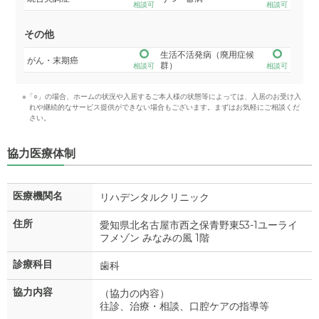
相談可
相談可
その他
生活不活発病（廃用症候
がん・末期癌
群）
相談可
相談可
※「○」の場合、ホームの状況や入居するご本人様の状態等によっては、入居のお受け入
れや継続的なサービス提供ができない場合もございます。まずはお気軽にご相談くだ
さい。
協力医療体制
医療機関名
リハデンタルクリニック
住所
愛知県北名古屋市西之保青野東53-1ユーライ
フメゾン みなみの風 1階
診療科目
歯科
協力内容
（協力の内容）
往診、治療・相談、口腔ケアの指導等