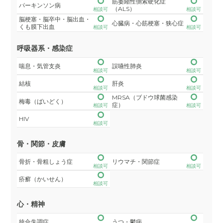
筋萎縮性側索硬化症
パーキンソン病
（ALS）
相談可
相談可
脳梗塞・脳卒中・脳出血・
心臓病・心筋梗塞・狭心症
くも膜下出血
相談可
相談可
呼吸器系・感染症
喘息・気管支炎
誤嚥性肺炎
相談可
相談可
結核
肝炎
相談可
相談可
MRSA（ブドウ球菌感染
梅毒（ばいどく）
症）
相談可
相談可
HIV
相談可
骨・関節・皮膚
骨折・骨粗しょう症
リウマチ・関節症
相談可
相談可
疥癬（かいせん）
相談可
心・精神
統合失調症
うつ・鬱病