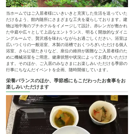
当ホームではご入居者様にいきいきと充実した生活を送っていた
だけるよう、館内随所にさまざまな工夫を凝らしております。建
物は地中海のプチホテルをイメージして設計。赤レンガが敷かれ
た中庭や広々として上品なエントランス、明るく開放的なダイニ
ングルームで、贅沢感を味わいながらお過ごしください。浴室は
広いつくりの一般浴室、木製の浴槽でおくつろぎいただける個人
浴室、さらに寝たきりなど、座位の維持が困難なご入居者様のた
めに機械浴室をご用意。健康状態や状況によってお選びいただけ
ます。そのほか、ご入居のみなさまにお楽しみいただける季節の
行事にちなんだイベントを企画、随時開催しています。
栄養バランスのほか、季節感にもこだわったお食事をお
楽しみいただけます