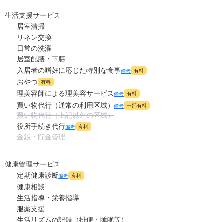
生活支援サービス
居室清掃
リネン交換
日常の洗濯
居室配膳・下膳
入居者の嗜好に応じた特別な食事
有料
備考
おやつ
有料
理美容師による理美容サービス
有料
備考
買い物代行（通常の利用区域）
一部有料
備考
買い物代行（上記以外の区域）
役所手続き代行
有料
備考
金銭・貯金管理
健康管理サービス
定期健康診断
有料
備考
健康相談
生活指導・栄養指導
服薬支援
生活リズムの記録（排便・睡眠等）