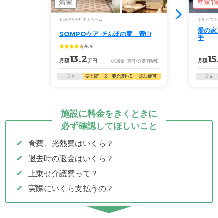
満室
空室1
介護付き有料老人ホーム
グループホ
愛の家
SOMPOケア そんぽの家 豊山
手
4.4
13.2
15
月額
万円
月額
(入居金
0
万円
+介護保険料)
自立
要支援1・2
要介護1〜5
認知症可
自立
施設に料金をきくときに
必ず確認してほしいこと
食費、光熱費はいくら？
退去時の返金はいくら？
上乗せ介護費って？
実際にいくら支払うの？