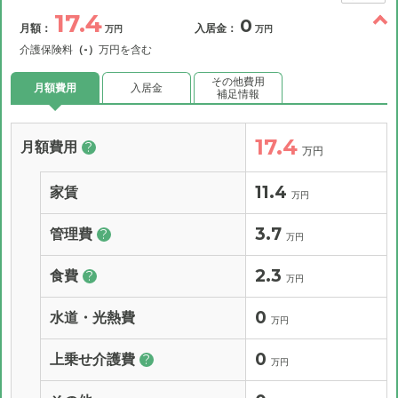
17.4
0
月額：
入居金：
万円
万円
介護保険料
（-）
万円を含む
その他費用
月額費用
入居金
補足情報
17.4
月額費用
?
万円
11.4
家賃
万円
3.7
管理費
?
万円
2.3
食費
?
万円
0
水道・光熱費
万円
0
上乗せ介護費
?
万円