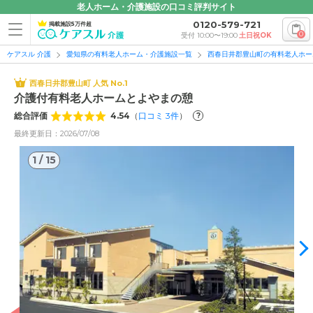
老人ホーム・介護施設の口コミ評判サイト
0120-579-721
掲載施設5万件超
0
受付 10:00〜19:00
土日祝OK
ケアスル 介護
愛知県の有料老人ホーム・介護施設一覧
西春日井郡豊山町の有料老人ホー
西春日井郡豊山町 人気 No.1
介護付有料老人ホームとよやまの憩
総合評価
4.54
（
口コミ
3
件
）
?
最終更新日：2026/07/08
1
/
15
1
/
15