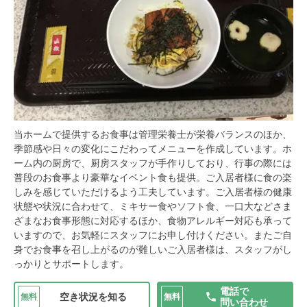
当ホームで提供するお食事は管理栄養士が栄養バランスのほか、
季節感や日々の変化にこだわってメニューを作成しています。ホ
ーム内の厨房で、厨房スタッフが手作りしており、行事の際には
普段のお食事より豪華なイベント食も提供。ご入居者様に食の楽
しみを感じていただけるよう工夫しています。ご入居者様の健康
状態や状況に合わせて、ミキサー食やソフト食、一口大などさま
ざまなお食事形態に対応するほか、食物アレルギー対応も承って
いますので、お気軽にスタッフにお申し付けください。またご自
身でお食事を召し上がるのが難しいご入居者様は、スタッフがし
っかりとサポートします。
電話で
空き状況を知る
無料
無料
問い合わせ