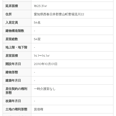
延床面積
1823.31㎡
住所
愛知県西春日井郡豊山町豊場流川22
入居定員
54名
建物構造階数
-
居室総数
54室
地上階・地下階
-
居室面積
14.1〜14.1㎡
開設年月日
2010年10月01日
建物形態
-
建築年月日
-
居住契約の権利
一時介護室なし
形態
改築年月日
-
土地の権利形態
賃借権