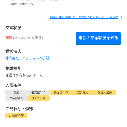
個室 / 基本プラン
西春日井郡豊山町で予算内で入れる老人ホームを探す
空室状況
最新の空き状況を知る
満室
(2026/07/08 更新)
運営法人
株式会社フロンティアの介護
施設種別
介護付き有料老人ホーム
入居条件
自立
要支援1〜2
要介護1〜5
認知症可
保証人必要
生活保護可
引受人必要
こだわり・特徴
24時間介護