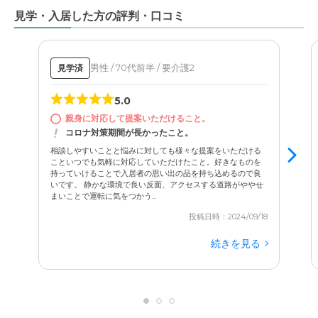
見学・入居した方の評判・口コミ
男性 / 70代前半 / 要介護2
見学済
5.0
親身に対応して提案いただけること。
コロナ対策期間が長かったこと。
相談しやすいことと悩みに対しても様々な提案をいただける
こといつでも気軽に対応していただけたこと。好きなものを
持っていけることで入居者の思い出の品を持ち込めるので良
いです。 静かな環境で良い反面、アクセスする道路がややせ
まいことで運転に気をつかう...
投稿日時：2024/09/18
続きを見る