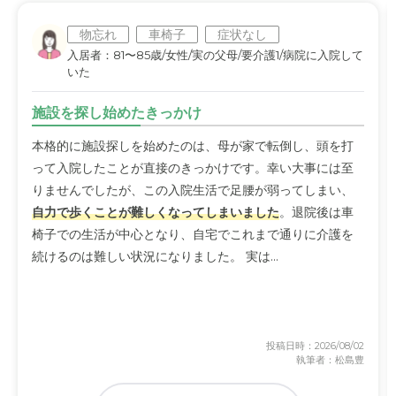
物忘れ
車椅子
症状なし
入居者：81〜85歳/女性/実の父母/要介護1/病院に入院して
いた
施設を探し始めたきっかけ
本格的に施設探しを始めたのは、母が家で転倒し、頭を打
って入院したことが直接のきっかけです。幸い大事には至
りませんでしたが、この入院生活で足腰が弱ってしまい、
自力で歩くことが難しくなってしまいました
。退院後は車
椅子での生活が中心となり、自宅でこれまで通りに介護を
続けるのは難しい状況になりました。 実は...
投稿日時：2026/08/02
執筆者：松島豊