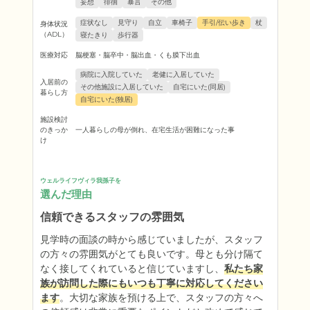
妄想
徘徊
暴言
その他
症状なし
見守り
自立
車椅子
手引/伝い歩き
杖
身体状況
（ADL）
寝たきり
歩行器
医療対応
脳梗塞・脳卒中・脳出血・くも膜下出血
病院に入院していた
老健に入居していた
入居前の
その他施設に入居していた
自宅にいた(同居)
暮らし方
自宅にいた(独居)
施設検討
のきっか
一人暮らしの母が倒れ、在宅生活が困難になった事
け
ウェルライフヴィラ我孫子を
選んだ理由
信頼できるスタッフの雰囲気
見学時の面談の時から感じていましたが、スタッフ
の方々の雰囲気がとても良いです。母とも分け隔て
なく接してくれていると信じていますし、
私たち家
族が訪問した際にもいつも丁寧に対応してください
ます
。大切な家族を預ける上で、スタッフの方々へ