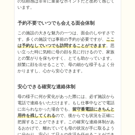
の信頼感は非常に重要なポイントだと改めて感じて
います。
予約不要でいつでも会える面会体制
この施設の大きな魅力の一つは、面会のしやすさで
す。多くの施設では事前の予約が必要ですが、
ここ
は予約なしでいつでも訪問することができます
。思
い立った時に気軽に母の顔を見に行けるので、家族
との繋がりを保ちやすく、とても助かっています。
頻繁に顔を出せることで、母の細かな様子もよく分
かりますし、心から安心できます。
安心できる確実な連絡体制
母の様子に何か変化があった際には、必ず施設から
電話で連絡をいただけます。もし仕事中などで電話
に出られなかった場合でも、
留守番電話にきちんと
用件を残してくれる
ので、後からでも状況を正確に
把握することができます。この確実な連絡体制があ
るおかげで、離れていても母の状況が手に取るよう
に分かり、安心して日々の生活を任せることができ