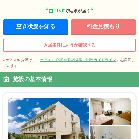
LINE
で結果が届く
空き状況を知る
料金見積もり
入居条件にあうか確認する
※ケアスル 介護は、「
ケアスル 介護 体験談掲載・削除ガイドライン
」を設置し
ています。
施設の基本情報