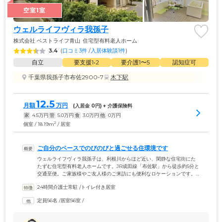
空室1室
ウェルライフヴィラ我孫子
株式会社 ベストライフ青山
住宅型有料老人ホーム
3.4
(
口コミ3件
 /
入居体験談1件
)
自立
要支援1•2
要介護1〜5
認知症可
千葉県我孫子市布佐2900-7
木下駅
12.5
月額
万円
(入居金 
0
円) + 介護保険料
家
4.5
万円
管
5.0
万円
食
3.0
万円
他
0
万円
2
個室 / 18.19m
/ 居室
ご自分のペースでのびのびと過ごせる住環境です
ウェルライフヴィラ我孫子は、利根川からほど近い、閑静な住宅街にた
たずむ住宅型有料老人ホームです。JR成田線「布佐駅」から徒歩約5分と
交通至便。ご家族様やご友人様のご来訪にも便利なロケーションです。
ご自身である程度動ける「自立」の方から要支援・要介護の認定を受け
24時間介護士常駐
 /
トイレ付き居室
た方まで、幅広くご入居いただけます。スタッフが24時間常駐。ご入居
者様の身体状況やご希望に合わせて、介護やお食事、医療といったサー
定員56名
 /
居室56室
 /
ビスを自由に選択可能です。また、ご入居者様のお部屋は、トイレ・洗
面台を完備した完全個室でご用意。すべてのお部屋にナースコールを設
置しており、急な体調不良時も安心です。ご自分のペースでのびのびと