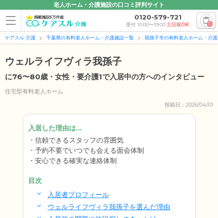
老人ホーム・介護施設の口コミ評判サイト
0120-579-721
掲載施設5万件超
0
受付 10:00〜19:00
土日祝OK
ケアスル 介護
千葉県の有料老人ホーム・介護施設一覧
我孫子市の有料老人ホーム・介護
ウェルライフヴィラ我孫子
に76〜80歳・女性・要介護1で入居中の方へのインタビュー
住宅型有料老人ホーム
投稿日：2026/04/01
入居した理由は...
信頼できるスタッフの雰囲気
予約不要でいつでも会える面会体制
安心できる確実な連絡体制
目次
入居者プロフィール
ウェルライフヴィラ我孫子を選んだ理由