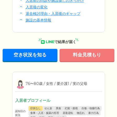
入居前の問題や施設探しのきっかけ
入居後の変化
退去検討理由・入居後のギャップ
施設の基本情報
LINE
で結果が届く
空き状況を知る
料金見積もり
76〜80歳 / 女性 / 要介護1 / 実の父母
入居者プロフィール
症状なし
せん妄
異食
幻覚・錯視
自傷・他傷行為
認知症の
食事・入浴・服薬の拒否
昼夜逆転
物忘れ
暴力行為
状況