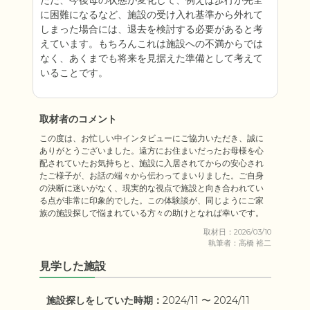
ただ、今後母の状態が変化して、例えば歩行が完全
に困難になるなど、施設の受け入れ基準から外れて
しまった場合には、退去を検討する必要があると考
えています。もちろんこれは施設への不満からでは
なく、あくまでも将来を見据えた準備として考えて
いることです。
取材者のコメント
この度は、お忙しい中インタビューにご協力いただき、誠に
ありがとうございました。遠方にお住まいだったお母様を心
配されていたお気持ちと、施設に入居されてからの安心され
たご様子が、お話の端々から伝わってまいりました。ご自身
の決断に迷いがなく、現実的な視点で施設と向き合われてい
る点が非常に印象的でした。この体験談が、同じようにご家
族の施設探しで悩まれている方々の助けとなれば幸いです。
取材日：2026/03/10
執筆者：高橋 裕二
見学した施設
施設探しをしていた時期：
2024/11 〜 2024/11