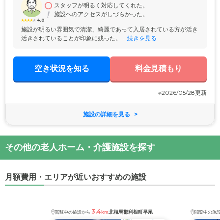
お過ごしください。
スタッフが明るく対応してくれた。
施設へのアクセスがしづらかった。
4.0
施設が明るい雰囲気で清潔、綺麗であって入居されている方が活き
活きされていることが印象に残った。...
 続きを見る
空き状況を知る
料金見積もり
※2026/05/28更新
施設の詳細を見る
その他の老人ホーム・介護施設を探す
月額費用・エリアが近いおすすめの施設
3.4
北相馬郡利根町早尾
閲覧中の施設から
km
閲覧中の施