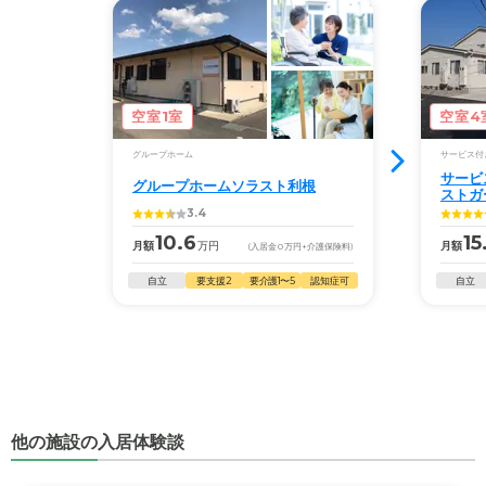
空室1室
空室4
グループホーム
サービス付
サービ
グループホームソラスト利根
ストガ
3.4
10.6
15
月額
万円
月額
(入居金
0
万円
+介護保険料)
自立
要支援2
要介護1〜5
認知症可
自立
他の施設の入居体験談