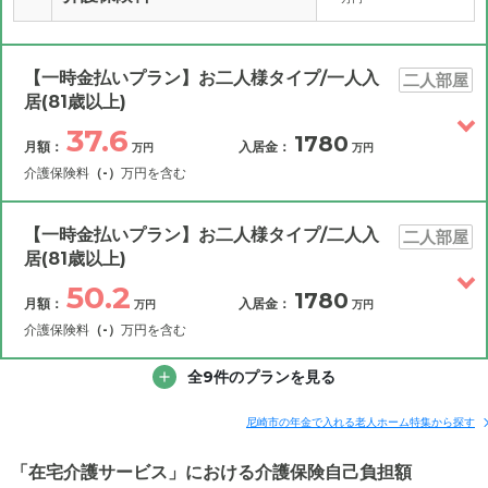
【一時金払いプラン】お二人様タイプ/一人入
二人部屋
居(81歳以上)
37.6
1780
月額：
入居金：
万円
万円
介護保険料
（-）
万円を含む
その他費用
月額費用
入居金
補足情報
【一時金払いプラン】お二人様タイプ/二人入
二人部屋
居(81歳以上)
37.6
50.2
月額費用
?
1780
万円
月額：
入居金：
万円
万円
介護保険料
（-）
万円を含む
10.8
家賃
万円
その他費用
全9件のプランを見る
月額費用
入居金
補足情報
3.6
管理費
?
万円
尼崎市の年金で入れる老人ホーム特集から探す
50.2
23.2
月額費用
食費
?
?
万円
万円
「在宅介護サービス」における介護保険自己負担額