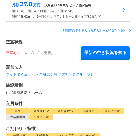
27.0
月額
万円
(入居金
1,296.0
万円) + 介護保険料
家
6.0
万円
管
3.6
万円
食
17.4
万円
他
0
万円
2
個室 / 18.62m
/ 【一時金払いプラン】お一人様タイプ(80歳以下)
尼崎市の年金で入れる老人ホーム特集から探す
空室状況
最新の空き状況を知る
空室あり
(2026/05/27 更新)
運営法人
グッドタイムリビング 株式会社（大和証券グループ）
施設種別
住宅型有料老人ホーム
入居条件
自立
要支援1・2
要介護1〜5
認知症可
保証人必要
生活保護可
引受人必要
こだわり・特徴
24時間介護
2人部屋有
トイレ有居室
デイサービス