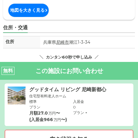
地図を大きく見る
住所・交通
住所
兵庫県
尼崎市
潮江1-3-34
カンタン60秒で申し込み
この施設にお問い合わせ
無料
グッドタイム リビング 尼崎新都心
住宅型有料老人ホーム
標準
入居金
プラン
0
-
月額
27.0
〜
プラン
万円
(入居金
966
〜)
万円