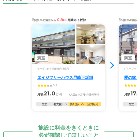
0.9
尼崎市下坂部
閲覧中の施設から
km
閲覧中の施
満室
満室
サービス付き高齢者向け住宅
グループホ
エイジフリーハウス尼崎下坂部
愛の家
3.1
21.0
17
月額
万円
月額
(入居金
21
万円
+介護保険料)
自立
要支援1・2
要介護2〜5
認知症可
自立
施設に料金をきくときに
必ず確認してほしいこと