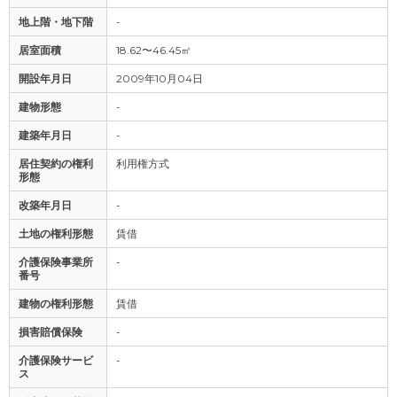
地上階・地下階
-
居室面積
18.62〜46.45㎡
開設年月日
2009年10月04日
建物形態
-
建築年月日
-
居住契約の権利
利用権方式
形態
改築年月日
-
土地の権利形態
賃借
介護保険事業所
-
番号
建物の権利形態
賃借
損害賠償保険
-
介護保険サービ
-
ス