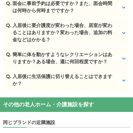
Q.
特にございません。
面会に事前予約は必要ですか？また、面会時間
は何時から何時までですか？
(回答者: 施設担当者,回答日: 2024/03/28)
Q.
事前予約が必要です。
入居後に要介護度が変わった場合、居室が変わ
ることはありますか？変わった場合、追加の料
(回答者: 施設担当者,回答日: 2024/03/28)
金などはかかる？
Q.
基本的に移動はございません。
簡単に体を動かすようなレクリエーションはあ
りますか？ある場合、週に何回程度ですか？
(回答者: 施設担当者,回答日: 2024/03/28)
Q.
いくつかメニューがあり、自由に
入居後に生活保護に切り替えることはできます
か？
(回答者: 施設担当者,回答日: 2024/03/28)
施設のご利用料金が生活保護の対象外となるため、
その他の老人ホーム・介護施設を探す
生活保護の方の受け入れ自体をしておりません。
(回答者: 施設担当者,回答日: 2024/03/28)
同じブランドの近隣施設