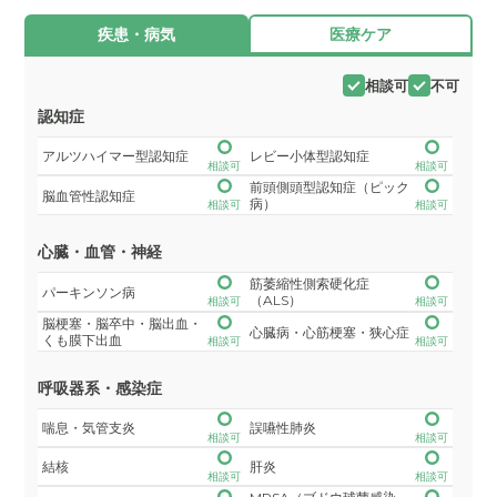
疾患・病気
医療ケア
相談可
不可
認知症
アルツハイマー型認知症
レビー小体型認知症
相談可
相談可
前頭側頭型認知症（ピック
脳血管性認知症
病）
相談可
相談可
心臓・血管・神経
筋萎縮性側索硬化症
パーキンソン病
（ALS）
相談可
相談可
脳梗塞・脳卒中・脳出血・
心臓病・心筋梗塞・狭心症
くも膜下出血
相談可
相談可
呼吸器系・感染症
喘息・気管支炎
誤嚥性肺炎
相談可
相談可
結核
肝炎
相談可
相談可