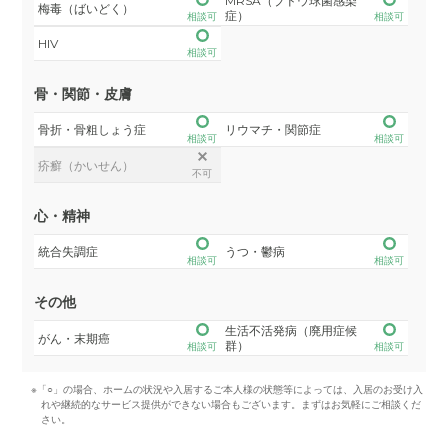
MRSA（ブドウ球菌感染
梅毒（ばいどく）
症）
相談可
相談可
HIV
相談可
骨・関節・皮膚
骨折・骨粗しょう症
リウマチ・関節症
相談可
相談可
疥癬（かいせん）
不可
心・精神
統合失調症
うつ・鬱病
相談可
相談可
その他
生活不活発病（廃用症候
がん・末期癌
群）
相談可
相談可
※「○」の場合、ホームの状況や入居するご本人様の状態等によっては、入居のお受け入
れや継続的なサービス提供ができない場合もございます。まずはお気軽にご相談くだ
さい。