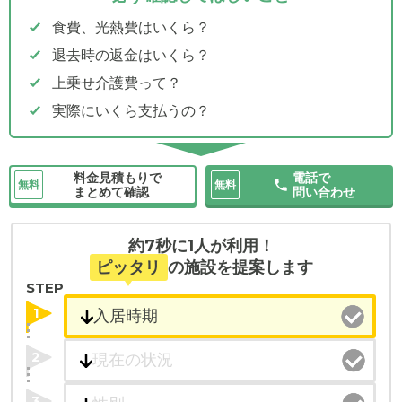
食費、光熱費はいくら？
退去時の返金はいくら？
上乗せ介護費って？
実際にいくら支払うの？
料金見積もりで
電話で
無料
無料
まとめて確認
問い合わせ
約7秒に1人が利用！
ピッタリ
の施設を提案します
STEP
1
2
3