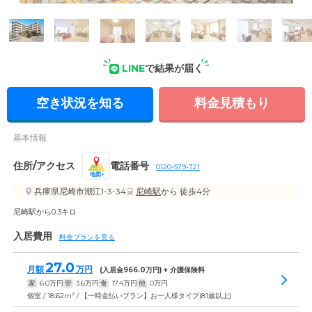
外観: おしゃれな門構えが印象的な外観。大型商業施設や協力
医療機関も近い環境にあります。
LINE
で結果が届く
空き状況を知る
料金見積もり
基本情報
住所/アクセス
電話番号
0120-579-721
地図
兵庫県尼崎市潮江1-3-34
尼崎駅
から 徒歩4分
尼崎駅から0.3キロ
入居費用
料金プランを見る
27.0
月額
万円
(入居金
966.0
万円) + 介護保険料
家
6.0
万円
管
3.6
万円
食
17.4
万円
他
0
万円
2
個室 / 18.62m
/ 【一時金払いプラン】お一人様タイプ(81歳以上)