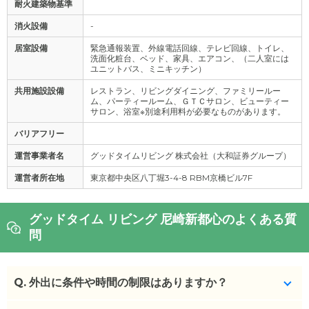
耐火建築物基準
消火設備
-
居室設備
緊急通報装置、外線電話回線、テレビ回線、トイレ、
洗面化粧台、ベッド、家具、エアコン、（二人室には
ユニットバス、ミニキッチン）
共用施設設備
レストラン、リビングダイニング、ファミリールー
ム、パーティールーム、ＧＴＣサロン、ビューティー
サロン、浴室※別途利用料が必要なものがあります。
バリアフリー
運営事業者名
グッドタイムリビング 株式会社（大和証券グループ）
運営者所在地
東京都中央区八丁堀3-4-8 RBM京橋ビル7F
グッドタイム リビング 尼崎新都心のよくある質
問
Q.
外出に条件や時間の制限はありますか？