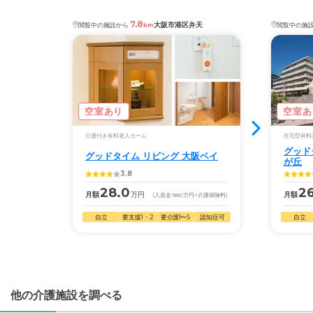
7.8
大阪市港区弁天
閲覧中の施設から
km
閲覧中の施
空室あり
空室あ
介護付き有料老人ホーム
住宅型有料
グッド
グッドタイム リビング 大阪ベイ
が丘
3.8
28.0
2
月額
万円
月額
(入居金
980
万円
+介護保険料)
自立
要支援1・2
要介護1〜5
認知症可
自立
他の介護施設を調べる