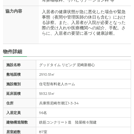
耳鼻咽喉科、リハビリテーション科 等
協力内容
入居者の健康状態が急に悪化した場合や緊急
事態（夜間や管理医師の休日も含む）におけ
る診察。また、入居者が入院が必要となった
際の受け入れや医療機関への紹介、手配。さ
らに、入居者の要望に基づく健康診断。
物件詳細
施設名称
グッドタイム リビング 尼崎新都心
敷地面積
2910.51㎡
施設種別
住宅型有料老人ホーム
延床面積
5932.51㎡
住所
兵庫県尼崎市潮江1-3-34
入居定員
96名
建物構造階数
鉄筋コンクリート造 陸屋根６階建
居室総数
87室