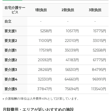
0
水道・光熱費
10.8
家賃
万円
万円
在宅介護サー
1割負担
2割負担
3割負担
ビス
0
上乗せ介護費
?
7.1
管理費
?
万円
万円
自立
-
-
-
0
その他
32.3
食費
?
万円
万円
要支援1
5258円
10517円
15775円
-
介護保険料
0
水道・光熱費
万円
万円
要支援2
11005円
22010円
33015円
0
要介護1
上乗せ介護費
17519円
35039円
52558円
?
万円
要介護2
20592円
41183円
61775円
0
その他
万円
要介護3
28265円
56530円
84795円
-
介護保険料
万円
要介護4
32330円
64660円
96991円
要介護5
37847円
75694円
113540円
※ 介護報酬の1単位は人件費率45%として計算しています。
月額費用・エリアが近いおすすめの施設