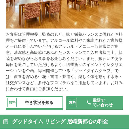
お食事は管理栄養士監修のもと、味と栄養バランスに優れたお料
理をご提供しています。アルコール飲料やご来訪されたご家族様
と一緒に楽しんでいただけるアラカルトメニューも豊富にご用
意。清潔感と高級感にあふれたレストランでご入居者様同士、親
睦を深めながらお食事をお楽しみください。また、賑わいのある
毎日を過ごしていただけるよう、四季折々のイベントやレクリエ
ーションを企画。毎日開催している「グッドタイムクラブ」で
は、教養を深める生花・書道・茶道や、楽しく体を動かす水泳・
社交ダンスなど、多様なプログラムをご用意しています。お好み
に合わせて自由にご参加ください。
電話で
空き状況を知る
無料
無料
問い合わせ
グッドタイム リビング 尼崎新都心の料金