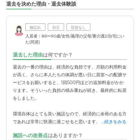
退去を決めた理由・退去体験談
物忘れ
自立
症状なし
入居者：86〜90歳/女性/義理の父母/要介護2/自宅にい
た(同居)
退去した理由
は何ですか？
退去の一番の理由は、経済的な負担です。月額の利用料金
が高く、さらに本人たちの体調が悪い日に居室への配膳サ
ービスをお願いすると、1回500円ほどの追加料金がかか
ります。そういった負担の積み重ねが続き、最終的に転居
をしました。
環境自体はとても良い施設なので、経済的に余裕のある方
であれば非常に快適に過ごせると思います。
...続きをみる
施設への改善点
はありますか？