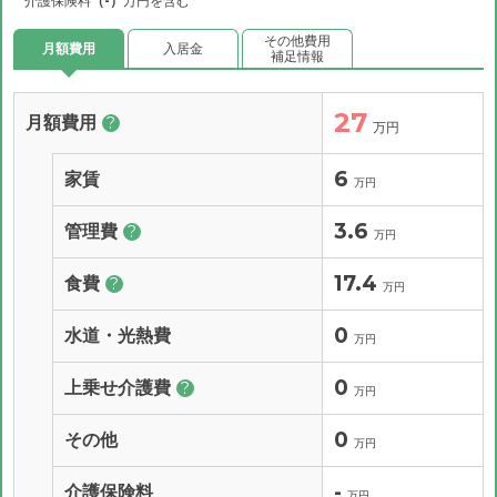
介護保険料
（-）
万円を含む
その他費用
月額費用
入居金
補足情報
27
月額費用
?
万円
6
家賃
万円
3.6
管理費
?
万円
17.4
食費
?
万円
0
水道・光熱費
万円
0
上乗せ介護費
?
万円
0
その他
万円
-
介護保険料
万円