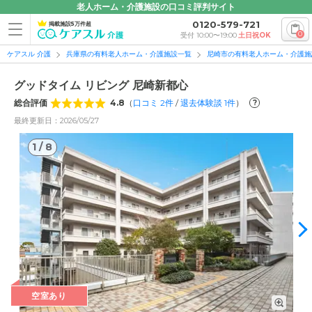
老人ホーム・介護施設の口コミ評判サイト
0120-579-721
掲載施設5万件超
0
受付 10:00〜19:00
土日祝OK
ケアスル 介護
兵庫県の有料老人ホーム・介護施設一覧
尼崎市の有料老人ホーム・介護施
グッドタイム リビング 尼崎新都心
総合評価
4.8
（
口コミ
2
件
/
退去体験談
1
件
）
?
最終更新日：2026/05/27
1
/
8
1
/
8
空室あり