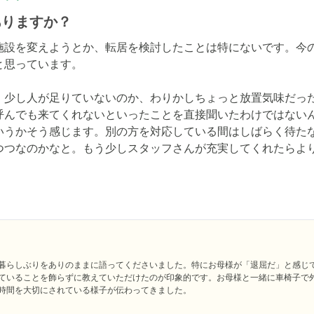
ありますか？
施設を変えようとか、転居を検討したことは特にないです。今
思っています。

、少し人が足りていないのか、わりかしちょっと放置気味だっ
呼んでも来てくれないといったことを直接聞いたわけではない
いうかそう感じます。別の方を対応している間はしばらく待た
つつなのかなと。もう少しスタッフさんが充実してくれたらよ
暮らしぶりをありのままに語ってくださいました。特にお母様が「退屈だ」と感じ
ていることを飾らずに教えていただけたのが印象的です。お母様と一緒に車椅子で
時間を大切にされている様子が伝わってきました。