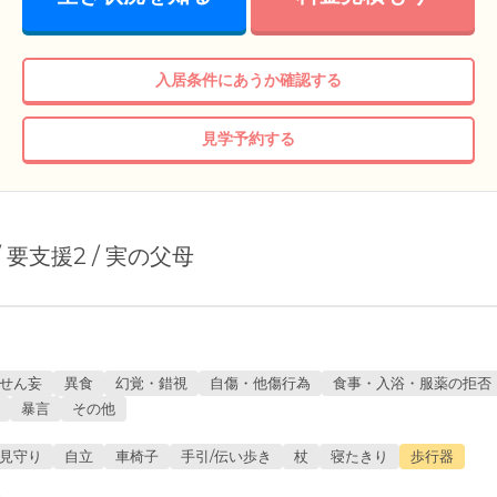
入居条件にあうか確認する
見学予約する
 / 要支援2 / 実の父母
せん妄
異食
幻覚・錯視
自傷・他傷行為
食事・入浴・服薬の拒否
暴言
その他
見守り
自立
車椅子
手引/伝い歩き
杖
寝たきり
歩行器