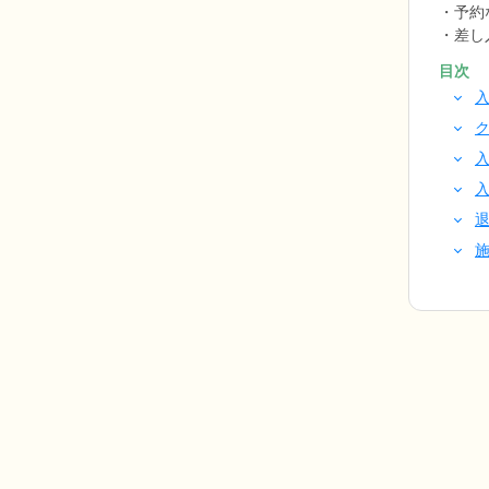
予約
差し
目次