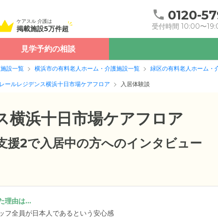
0120-57
ケアスル 介護は
受付時間 10:00〜19:
掲載施設5万件超
見学予約の相談
護施設一覧
横浜市の有料老人ホーム・介護施設一覧
緑区の有料老人ホーム・
レールレジデンス横浜十日市場ケアフロア
入居体験談
ス横浜十日市場ケアフロア
要支援2で入居中の方へのインタビュー
理由は...
ッフ全員が日本人であるという安心感