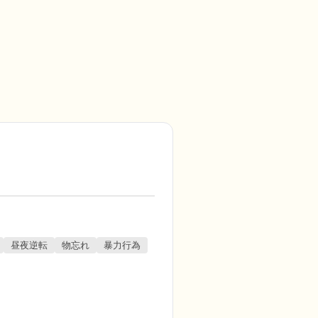
昼夜逆転
物忘れ
暴力行為