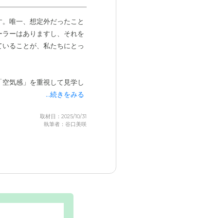
す。唯一、想定外だったこと
ーラーはありますし、それを
」と「心のゆとり」が重要だ
ていることが、私たちにとっ
イントでした。施設によって
「空気感」を重視して見学し
材料となりました。食事につ
...続きをみる
たらしく、
施設内に厨房があ
ですね。
目の前で作ったもの
取材日：2025/10/31
執筆者：谷口美咲
びであり、私たち家族の安心