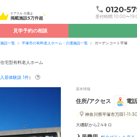
0120-57
ケアスル 介護は
受付時間 10:00〜19:
掲載施設5万件超
見学予約の相談
護施設一覧
平塚市の有料老人ホーム・介護施設一覧
ガーデンコート平塚
住宅型有料老人ホーム
入居体験談
1
件
）
?
基本情報
住所/アクセス
電
地図
神奈川県平塚市万田1-11-3
大磯駅から2.4キロ