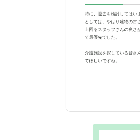
です。
特に、退去を検討してはい
としては、やはり建物の古
前の施設では、父の身体状
上回るスタッフさんの良さ
と感じていました。
て最優先でした。
実際に、
面会などで訪問す
介護施設を探している皆さ
は、居室まで入れないとこ
てほしいですね。
いても、この施設を選んで
る
んです。だから、そこで
を目の前で持ってきてくれ
食事は毎日のことなので、
にも繋がっています。