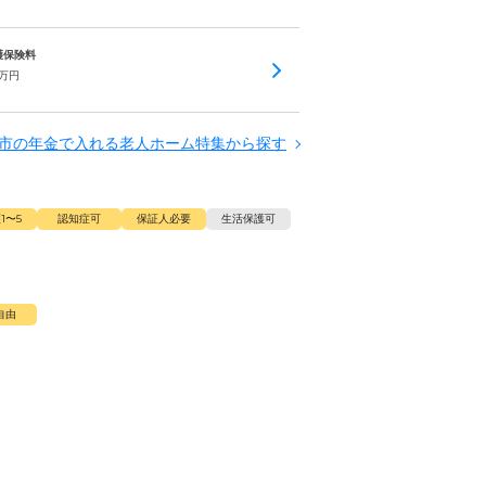
介護保険料
万円
市の年金で入れる老人ホーム特集から探す
1〜5
認知症可
保証人必要
生活保護可
自由