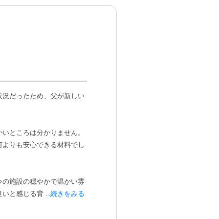
状況だったため、父が新しい
かいところは分かりません。
何よりも安心できる材料でし
今の施設の穏やかで温かい雰
良いと感じる背景には、
...続きをみる
「心
のかな、と感じました。これ
ではないか、という私の推測