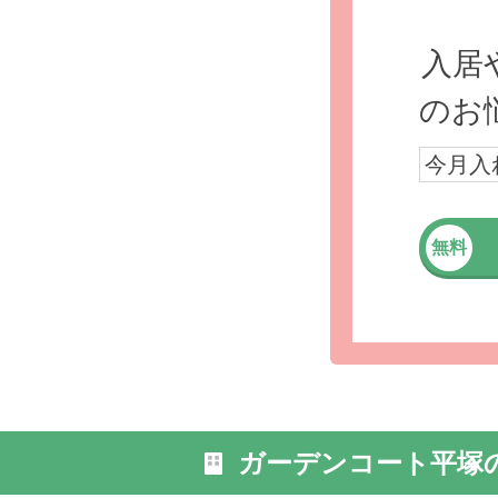
入居
のお
今月入
無料
ガーデンコート平塚