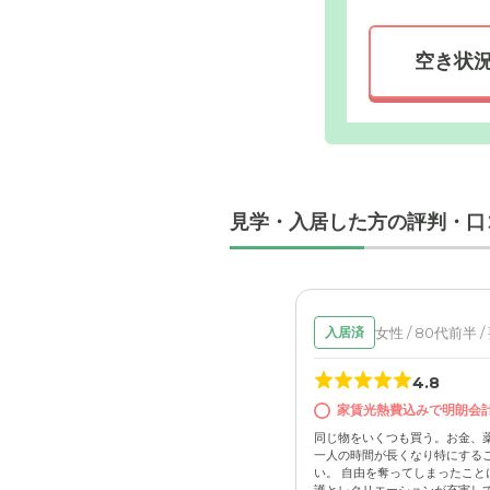
空き状
外観: 優
お車でお
見学・入居した方の評判・口
女性 / 80代前半 /
入居済
4.8
家賃光熱費込みで明朗会
同じ物をいくつも買う。お金、
一人の時間が長くなり特にする
い。 自由を奪ってしまったこと