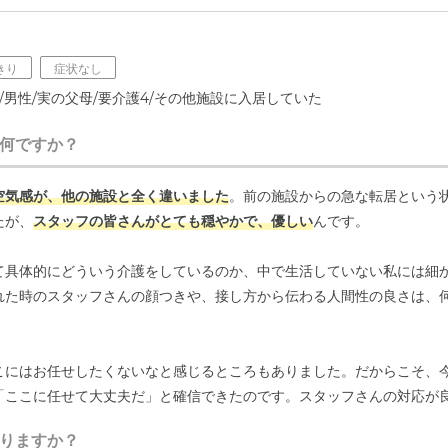
きり
症状なし
歳/男性/実の父母/要介護4/その他施設に入居していた
何ですか？
空気感が、他の施設と全く違いました
。前の施設からの急な転居という
たが、
スタッフの皆さんがとても穏やかで、優しい
んです。
て具体的にどういう介護をしているのか、中で生活していない私には細
れた時のスタッフさんの顔つきや、接し方から伝わる人間性の良さは、
こにはお任せしたくないなと感じるところもありました。だからこそ、
「ここに任せて大丈夫だ」と確信できたのです。スタッフさんの対応が
いか
と感じています。見学に行った時、スタッフの人数もある程度いる
りますか？
々に余裕があるから、入居者に対しても穏やかに接することができるの