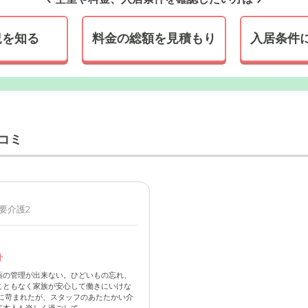
況を知る
料金の総額を見積もり
入居条件
しい色の外壁で落ち着いた印象の建物です。敷地内には広い駐車
越しいただけます。
コミ
 要介護2
計
薬の管理が出来ない。ひどいもの忘れ、
こともなく家族が安心して働きにいけな
に苛まれたが、スタッフのあたたかい介