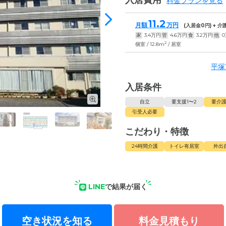
入居費用
料金プランを見る
11.2
月額
万円
(入居金
0
円) + 
家
3.4
万円
管
4.6
万円
食
3.2
万円
他
0
2
個室 / 12.8m
/ 居室
平塚
入居条件
自立
要支援1〜2
要介護
引受人必要
こだわり・特徴
24時間介護
トイレ有居室
外出
LINE
で結果が届く
空き状況を知る
料金見積もり