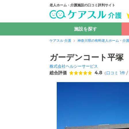
老人ホーム・介護施設の口コミ評判サイト
施設を探す
ケアスル 介護
神奈川県の有料老人ホーム・介
ガーデンコート平塚
株式会社ヘルシーサービス
総合評価
4.8
（
口コミ
1
件
/