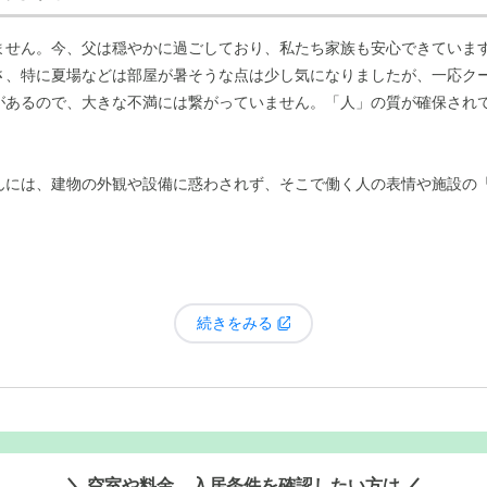
ません。今、父は穏やかに過ごしており、私たち家族も安心できていま
さ、特に夏場などは部屋が暑そうな点は少し気になりましたが、一応ク
況の変化に対応しきれないという問題があったため、今回は特に「人手
があるので、大きな不満には繋がっていません。「人」の質が確保され
る際、部屋の中まで入れる
というのも、私たち家族にとっては嬉しいポ
んには、建物の外観や設備に惑わされず、そこで働く人の表情や施設の
ろもあると聞きますから。私たち家族にとって、この環境は大きな安心
良かったと感じています。この施設は、以前、何かの会社の保養所だっ
作られたものをそのまま並べてくれるので、温かい食事が食べられるん
る
というのは、食事の面でとても安心感があります。
続きをみる
温かい手作りのものが提供されているのは、入居者にとっても大きな喜
空室や料金、入居条件を確認したい方は