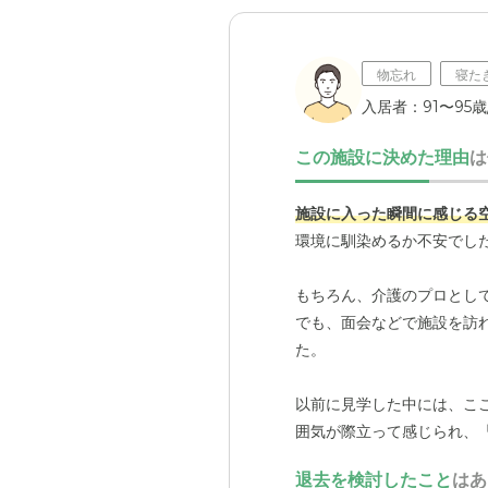
物忘れ
寝た
入居者：91〜95
この施設に決めた理由
は
施設に入った瞬間に感じる
環境に馴染めるか不安でし
もちろん、介護のプロとし
でも、面会などで施設を訪
た。
以前に見学した中には、こ
囲気が際立って感じられ、
のゆとり」があるのではな
退去を検討したこと
はあ
は、介護の現場に携わる方