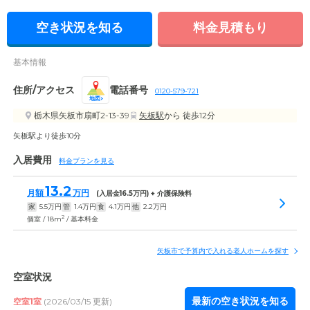
空き状況を知る
料金見積もり
基本情報
住所/アクセス
電話番号
0120-579-721
地図
栃木県矢板市扇町2-13-39
矢板駅
から 徒歩12分
矢板駅より徒歩10分
入居費用
料金プランを見る
13.2
月額
万円
(入居金
16.5
万円) + 介護保険料
家
5.5
万円
管
1.4
万円
食
4.1
万円
他
2.2
万円
2
個室 / 18m
/ 基本料金
矢板市で予算内で入れる老人ホームを探す
空室状況
最新の空き状況を知る
空室1室
(2026/03/15 更新)