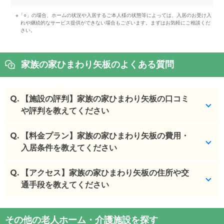
※「○」の場合、ホームの状況や入居するご本人様の状態等によっては、入居のお受け入
れや継続的なサービス提供ができない場合もございます。まずはお気軽にご相談くだ
さい。
家族の家ひまわり矢板のよくある質問
Q.
【施設の評判】家族の家ひまわり矢板の口コミ
や評判を教えてください
Q.
家族の家ひまわり矢板を見学した方の口コミを確認
【料金プラン】家族の家ひまわり矢板の費用・
できます。
入居条件を教えてください
家族の家ひまわり矢板
の
口コミ
Q.
家族の家ひまわり矢板
【アクセス】家族の家ひまわり矢板の住所や交
の入居金・月額料金は次のと
・
スタッフの良さ、施設の清潔度、料金設定の良
おりです。
通手段を教えてください
さ、自分の場合は ...
・初期費用が
16.5
万円
・
介護サービス職員のコミュニケーション能力の高
・月額費用が
13.2
万円
家族の家ひまわり矢板
の
交通アクセス
さから、安心感が...
その他の老人ホーム・介護施設を探す
・
住所：
栃木県
矢板市
扇町2-13-39