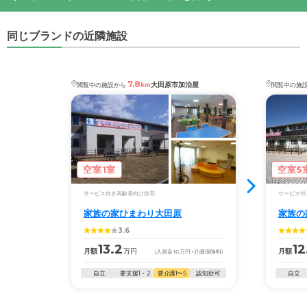
・
父親が急性骨髄種で自宅で介護していたが動けな
家族の家ひまわり矢板
の対応可能な入居条件は次の
・
最寄り駅：
矢板駅
0.9km
野崎駅
4.2km
くなり入院した。...
とおりです。
同じブランドの近隣施設
・要介護度：要介護1、要介護2、要介護3、要介護
家族の家ひまわり矢板
の
交通アクセス
施設の雰囲気
4、要介護5
・矢板駅より徒歩10分
家族の家ひまわり矢板
のページでは、16枚の施設写
真を見ることができます。
ケアスル 介護では詳細な
料金プラン
をご確認頂けま
7.8
大田原市加治屋
閲覧中の施設から
km
閲覧中の施
す。詳しくは
こちら
。
◎ケアスル 介護の3つの特徴
・経験豊富な入居相談員が完全無料で施設探しをサ
◎ケアスル 介護の3つの特徴
ポート
・経験豊富な入居相談員が完全無料で施設探しをサ
入居相談：
0120-579-721
（無料）
ポート
空室1室
空室5
受付時間：10：00～19：00
入居相談：
0120-579-721
（無料）
サービス付き高齢者向け住宅
サービス付
受付時間：10：00～19：00
・全国10000件の介護施設情報を掲載
家族の家ひまわり大田原
家族の
幅広い選択肢の中から、条件にあった施設を選ぶ
・全国10000件の介護施設情報を掲載
3.6
ことができます。
幅広い選択肢の中から、条件にあった施設を選ぶ
13.2
12
月額
万円
月額
(入居金
16
万円
+介護保険料)
ことができます。
・こだわりの条件や医療体制から施設を探せる
自立
要支援1・2
要介護1〜5
認知症可
自立
たとえば「カラオケ」「麻雀」が楽しめる施設、
・こだわりの条件や医療体制から施設を探せる
「夫婦入居可」の施設、「看取り可」の施設など、
たとえば「カラオケ」「麻雀」が楽しめる施設、