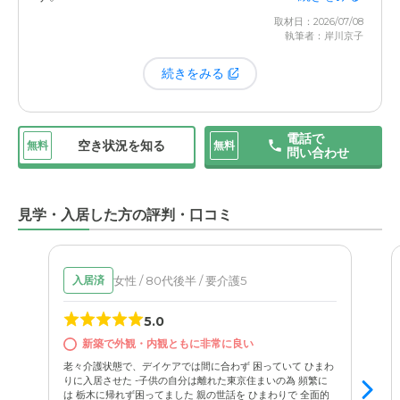
義母もデイサービスを利用していますが、わざわざ外の施
取材日：2026/07/08
設へ出かける必要がなく、同じ建物内を移動するだけで参
執筆者：岸川京子
加できるので、身体的な負担が少ないのが助かります。そ
続きをみる
ういった場で他の入居者の方々と交流する機会が持てるの
も、日々の生活の張り合いになっているようです。医療面
では、
医療機関から月2回ほど往診に来てくれて
いて、健
電話で
康チェックもしっかりやってもらえています。また、基本
空き状況を知る
無料
無料
問い合わせ
的には看取りまでお願いできる体制が整っているので、こ
の先身体の状況が変わったとしても、住み慣れた場所でず
っと過ごしていけるという安心感がありますね。
見学・入居した方の評判・口コミ
女性 / 80代後半 / 要介護5
入居済
5.0
新築で外観・内観ともに非常に良い
老々介護状態で、デイケアでは間に合わず 困っていて ひまわ
りに入居させた -子供の自分は離れた東京住まいの為 頻繁に
は 栃木に帰れず困ってました 親の世話を ひまわりで 全面的