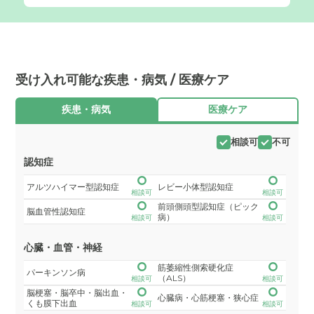
受け入れ可能な疾患・病気 / 医療ケア
疾患・病気
医療ケア
相談可
不可
認知症
アルツハイマー型認知症
レビー小体型認知症
相談可
相談可
前頭側頭型認知症（ピック
脳血管性認知症
病）
相談可
相談可
心臓・血管・神経
筋萎縮性側索硬化症
パーキンソン病
（ALS）
相談可
相談可
脳梗塞・脳卒中・脳出血・
心臓病・心筋梗塞・狭心症
くも膜下出血
相談可
相談可