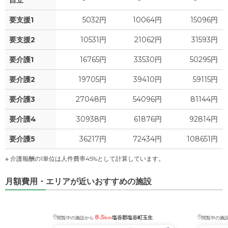
要支援1
5032円
10064円
15096円
要支援2
10531円
21062円
31593円
要介護1
16765円
33530円
50295円
要介護2
19705円
39410円
59115円
要介護3
27048円
54096円
81144円
要介護4
30938円
61876円
92814円
要介護5
36217円
72434円
108651円
※ 介護報酬の1単位は人件費率45%として計算しています。
月額費用・エリアが近いおすすめの施設
8.5
塩谷郡塩谷町玉生
閲覧中の施設から
km
閲覧中の施