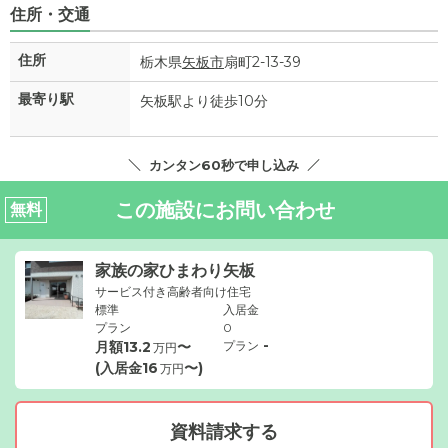
住所・交通
住所
栃木県
矢板市
扇町2-13-39
最寄り駅
矢板駅より徒歩10分
カンタン60秒で申し込み
この施設にお問い合わせ
無料
家族の家ひまわり矢板
サービス付き高齢者向け住宅
標準
入居金
プラン
0
-
月額
13.2
〜
プラン
万円
(入居金
16
〜)
万円
資料請求する