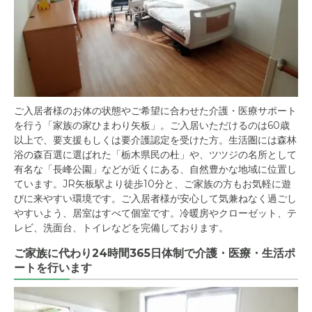
ご入居者様のお体の状態やご希望に合わせた介護・医療サポート
を行う「家族の家ひまわり矢板」。ご入居いただけるのは60歳
以上で、要支援もしくは要介護認定を受けた方。生活圏には森林
浴の森百選に選ばれた「栃木県民の杜」や、ツツジの名所として
有名な「長峰公園」などが近くにある、自然豊かな地域に位置し
ています。JR矢板駅より徒歩10分と、ご家族の方もお気軽に遊
びに来やすい環境です。ご入居者様が安心して気兼ねなく過ごし
やすいよう、居室はすべて個室です。冷暖房やクローゼット、テ
レビ、洗面台、トイレなどを完備しております。
ご家族に代わり24時間365日体制で介護・医療・生活ポ
ートを行います