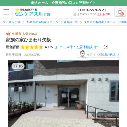
老人ホーム・介護施設の口コミ評判サイト
0120-579-721
掲載施設5万件超
0
受付 10:00〜19:00
土日祝OK
ケアスル 介護
栃木県の有料老人ホーム・介護施設一覧
矢板市の有料老人ホーム・介護施
矢板市 人気 No.3
家族の家ひまわり矢板
総合評価
4.05
（
口コミ
4
件
/
入居体験談
1
件
）
?
最終更新日：2026/03/15
ケアマネ相談員の解説
1
/
16
1
/
16