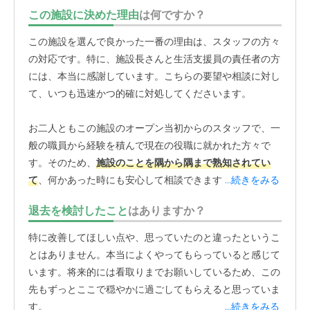
この施設に決めた理由
は何ですか？
この施設を選んで良かった一番の理由は、スタッフの方々
の対応です。特に、施設長さんと生活支援員の責任者の方
には、本当に感謝しています。こちらの要望や相談に対し
て、いつも迅速かつ的確に対処してくださいます。
お二人ともこの施設のオープン当初からのスタッフで、一
般の職員から経験を積んで現在の役職に就かれた方々で
す。そのため、
施設のことを隅から隅まで熟知されてい
て
、何かあった時にも安心して相談できます。長年勤めて
...続きをみる
いる方が責任者としてしっかり現場を見てくれているとい
退去を検討したこと
はありますか？
うのは、家族としてもすごく安心感がありますね。見学の
際に重視した条件の一つが、介護サービスがしっかりして
特に改善してほしい点や、思っていたのと違ったというこ
いることでした。この施設はサービス付き高齢者向け住宅
とはありません。本当によくやってもらっていると感じて
ですが、
建物の中に訪問介護事業所や通所介護の施設が併
います。将来的には看取りまでお願いしているため、この
設
されています。
先もずっとここで穏やかに過ごしてもらえると思っていま
す。
...続きをみる