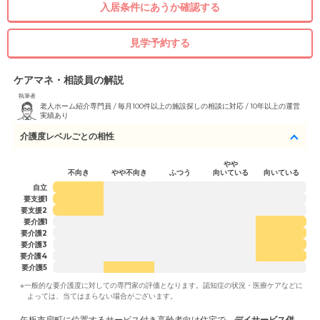
入居条件にあうか確認する
見学予約する
ケアマネ・相談員の解説
執筆者
老人ホーム紹介専門員 / 毎月100件以上の施設探しの相談に対応 / 10年以上の運営
実績あり
介護度レベルごとの相性
やや
不向き
やや不向き
ふつう
向いている
向いている
自立
要支援1
要支援2
要介護1
要介護2
要介護3
要介護4
要介護5
※一般的な要介護度に対しての専門家の評価となります。認知症の状況・医療ケアなどに
よっては、当てはまらない場合がございます。
矢板市扇町に位置するサービス付き高齢者向け住宅で、
デイサービス併