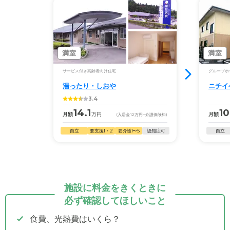
満室
満室
サービス付き高齢者向け住宅
グループホ
湯ったり・しおや
ニチイ
3.4
14.1
10
月額
万円
月額
(入居金
12
万円
+介護保険料)
自立
要支援1・2
要介護1〜5
認知症可
自立
施設に料金をきくときに
必ず確認してほしいこと
食費、光熱費はいくら？