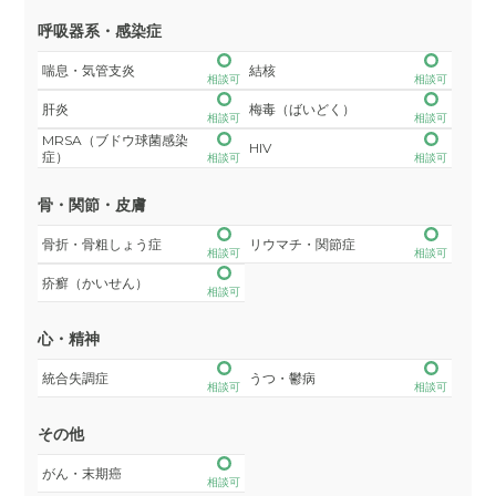
呼吸器系・感染症
喘息・気管支炎
結核
相談可
相談可
肝炎
梅毒（ばいどく）
相談可
相談可
MRSA（ブドウ球菌感染
HIV
症）
相談可
相談可
骨・関節・皮膚
骨折・骨粗しょう症
リウマチ・関節症
相談可
相談可
疥癬（かいせん）
相談可
心・精神
統合失調症
うつ・鬱病
相談可
相談可
その他
がん・末期癌
相談可