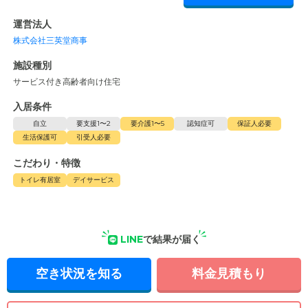
運営法人
株式会社三英堂商事
施設種別
サービス付き高齢者向け住宅
入居条件
自立
要支援1〜2
要介護1〜5
認知症可
保証人必要
生活保護可
引受人必要
こだわり・特徴
トイレ有居室
デイサービス
LINE
で結果が届く
空き状況を知る
料金見積もり