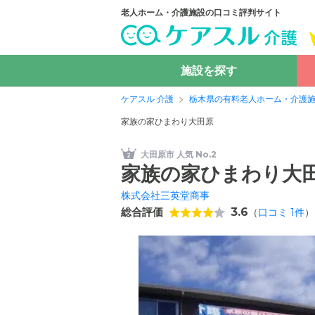
老人ホーム・介護施設の口コミ評判サイト
施設を探す
ケアスル 介護
栃木県の有料老人ホーム・介護
家族の家ひまわり大田原
大田原市 人気 No.2
家族の家ひまわり大
株式会社三英堂商事
総合評価
3.6
（
口コミ
1
件
）