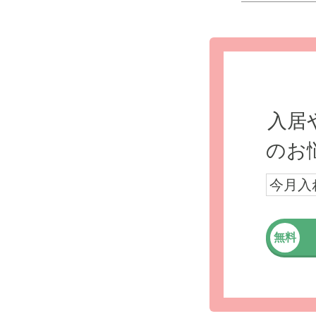
入居
のお
今月入
無料