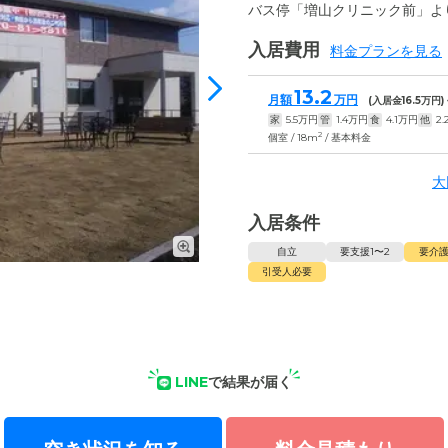
バス停「増山クリニック前」よ
入居費用
料金プランを見る
13.2
月額
万円
(入居金
16.5
万円)
家
5.5
万円
管
1.4
万円
食
4.1
万円
他
2.
2
個室 / 18m
/ 基本料金
大
入居条件
自立
要支援1〜2
要介護
引受人必要
LINE
で結果が届く