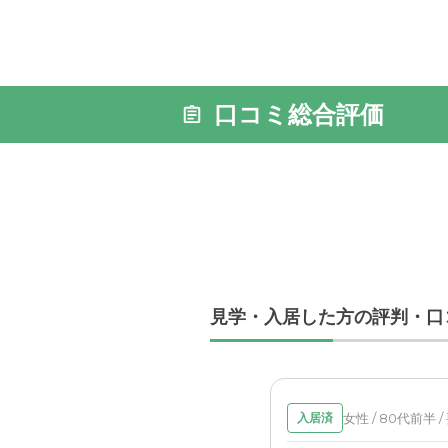
口コミ総合評価
外観: 施
りますの
見学・入居した方の評判・口
女性 / 80代前半 /
入居済