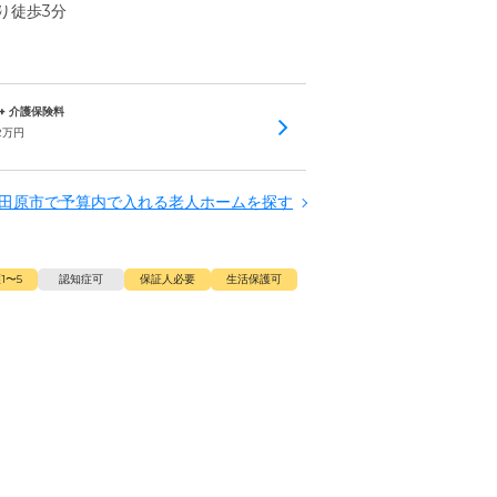
り徒歩3分
 + 介護保険料
2
万円
田原市で予算内で入れる老人ホームを探す
1〜5
認知症可
保証人必要
生活保護可