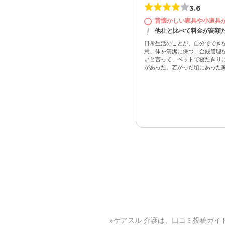
3.6
昔懐かしい家具や小道具
他社と比べて料金が高額
日常生活のことが、自分ででき
意、体を清潔に保つ、金銭管理
いと言って、ベットで寝たきりに
があった。若かった頃にあった家具
※ケアスル 介護は、
口コミ投稿ガイ