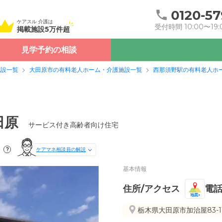
0120-57
ケアスル 介護は
受付時間 10:00〜19:
掲載施設5万件超
見学予約の相談
施設一覧
大田原市の有料老人ホーム・介護施設一覧
西那須野駅の有料老人ホ
田原
サービス付き高齢者向け住宅
?
ケアマネ相談員の解説
基本情報
住所/アクセス
電
地図
栃木県大田原市加治屋83-1