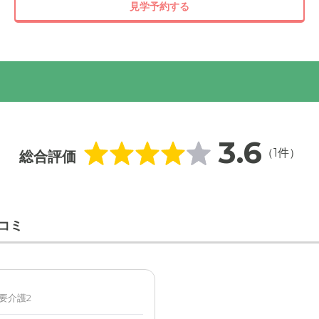
見学予約する
設の敷地内には芝生を敷いて、ベンチを設置しています。ウッド
で、日当たりのよい場所でくつろげます。
3.6
（1件）
総合評価
コミ
 要介護2