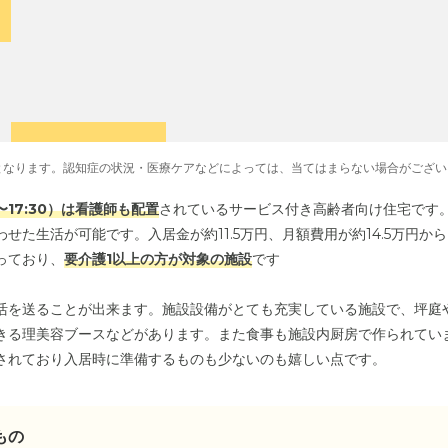
となります。認知症の状況・医療ケアなどによっては、当てはまらない場合がござい
〜17:30）は看護師も配置
されているサービス付き高齢者向け住宅です
せた生活が可能です。入居金が約11.5万円、月額費用が約14.5万円か
っており、
要介護1以上の方が対象の施設
です
活を送ることが出来ます。施設設備がとても充実している施設で、坪庭
きる理美容ブースなどがあります。また食事も施設内厨房で作られてい
されており入居時に準備するものも少ないのも嬉しい点です。
もの