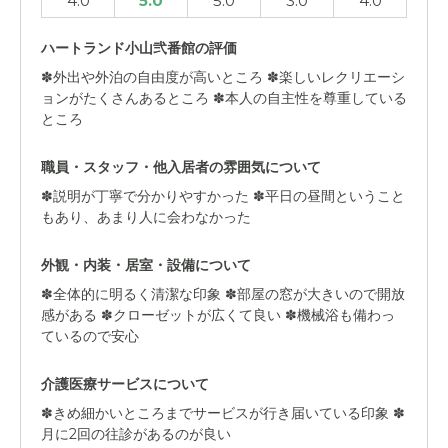
4.0
5.0
5.0
3.0
4.0
ハートランド小山弐番館の評価
✽外出や外泊の自由度が高いところ ✽楽しいレクリエーシ
ョンがたくさんあるところ ✽本人の自主性を尊重している
ところ
職員・スタッフ・他入居者の雰囲気について
✽説明が丁寧で分かりやすかった ✽平日の昼間ということ
もあり、あまり人に会わなかった
外観・内装・居室・設備について
✽全体的に明るく清潔な印象 ✽部屋の窓が大きいので開放
感がある ✽クローゼットが広くて良い ✽機械浴も備わっ
ているので安心
介護医療サービスについて
✽きめ細かいところまでサービスが行き届いている印象 ✽
月に2回の往診があるのが良い