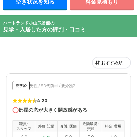
空き状況を知る
料金見積もり
ハートランド小山弐番館の
見学・入居した方の評判・口コミ
男性 / 80代前半 / 要介護2
見学済
4.20
部屋の窓が大きく開放感がある
職員･
近隣環境･
外観･設備
介護･医療
料金･費用
スタッフ
交通