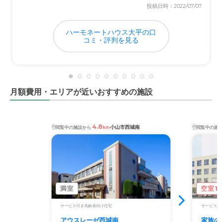
近隣環境や交通アクセスについて
投稿日時：2022/07/07
駅にとても近く、交通のべんは良かったです。また、周り
の通りは歩道もあり、とても広がったです。
ハーモネートハウス大平の口
コミ・評判を見る
料金費用について
料金はすごく安いわけではないですが、介護サービスが充
実しており、その割には値段も抑えられている印象でし
た。
月額費用・エリアが近いおすすめの施設
4.8
小山市西城南
閲覧中の施設から
km
閲覧中の施
満室
空室1
サービス付き高齢者向け住宅
サービス付
アウスレーゼ西城南
家族の