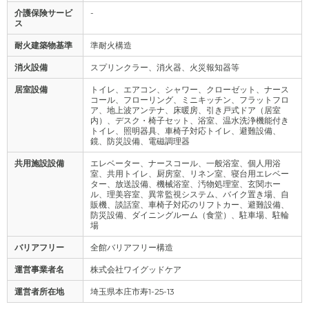
介護保険サービ
-
ス
耐火建築物基準
準耐火構造
消火設備
スプリンクラー、消火器、火災報知器等
居室設備
トイレ、エアコン、シャワー、クローゼット、ナース
コール、フローリング、ミニキッチン、フラットフロ
ア、地上波アンテナ、床暖房、引き戸式ドア（居室
内）、デスク・椅子セット、浴室、温水洗浄機能付き
トイレ、照明器具、車椅子対応トイレ、避難設備、
鏡、防災設備、電磁調理器
共用施設設備
エレベーター、ナースコール、一般浴室、個人用浴
室、共用トイレ、厨房室、リネン室、寝台用エレベー
ター、放送設備、機械浴室、汚物処理室、玄関ホー
ル、理美容室、異常監視システム、バイク置き場、自
販機、談話室、車椅子対応のリフトカー、避難設備、
防災設備、ダイニングルーム（食堂）、駐車場、駐輪
場
バリアフリー
全館バリアフリー構造
運営事業者名
株式会社ワイグッドケア
運営者所在地
埼玉県本庄市寿1-25-13