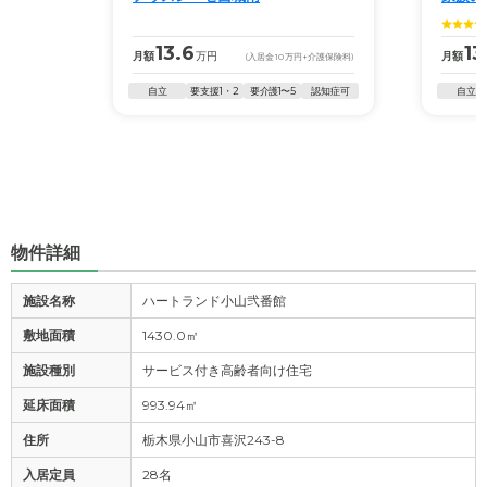
13.6
13
月額
万円
月額
(入居金
10
万円
+介護保険料)
自立
要支援1・2
要介護1〜5
認知症可
自立
物件詳細
施設名称
ハートランド小山弐番館
敷地面積
1430.0㎡
施設種別
サービス付き高齢者向け住宅
延床面積
993.94㎡
住所
栃木県小山市喜沢243-8
入居定員
28名