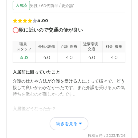
男性 / 60代前半 / 要介護1
入居済
4.00
駅に近いので交通の便が良い
職員･
近隣環境･
外観･設備
介護･医療
料金･費用
スタッフ
交通
4.0
4.0
4.0
4.0
4.0
入居前に困っていたこと
介護の仕方や方法が介護を受ける人によって様々で、どう
接して良いかわかなかったです。また介護を受ける人の気
持ちを汲むのが難しかったです。
入居後どうなったか？
介護施設で色々な人に会い、介護の仕方や方法を教えて貰
続きを見る
いました。丁寧にわかりやすく教えていただきました。ま
た、介護の経験を積むことによって要領がわかってきまし
投稿日時：2023/11/06
た。