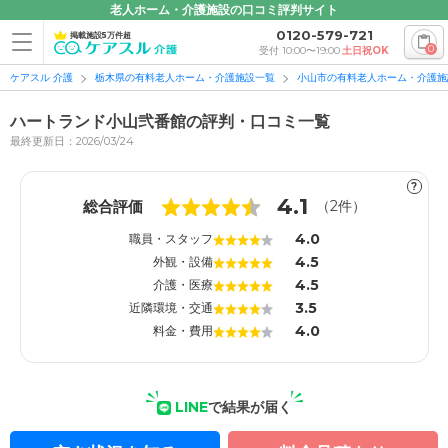
老人ホーム・介護施設の口コミ評判サイト
0120-579-721
掲載施設5万件超
0
受付 10:00〜19:00
土日祝OK
ケアスル 介護
栃木県の有料老人ホーム・介護施設一覧
小山市の有料老人ホーム・介護施
ハートランド小山弐番館の評判・口コミ一覧
最終更新日：2026/03/24
?
1
1
4.1
総合評価
（
2
件）
4.0
職員・スタッフ
4.5
外観・設備
4.5
介護・医療
3.5
近隣環境・交通
4.0
料金・費用
LINE
で結果が届く