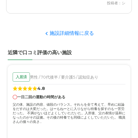
投稿者：シ
ハートランド小山弐番館の評価
見学をすることによって、その施設の雰囲気を感じること
ができて、入居することで実際に経験を積むことができ
施設詳細情報に戻る
た。
職員・スタッフ・他入居者の雰囲気について
近隣で口コミ評価の高い施設
施設の職員やスタッフはとても親切丁寧に対応してもらい
ました。他入居者の方々もとても良かったです。
男性 / 70代後半 / 要介護5 / 認知症あり
入居済
外観・内装・居室・設備について
4.8
施設の外観はとてもシンプルでした。内装は綺麗で無駄が
なく、設備面も充実していました。
一日二回の運動の時間がある
父の体、施設の内容、値段のバランス。それらを全て考えて、早めに結論
をだすのは大変だった。はーもねーとに入りながら特養を探すのも一苦労
介護医療サービスについて
だった。 不満がないほどよくしていただいた。入所後、父の表情が温和に
なったのがその証拠。その後の特養でも同様によくしていただいた。 職員
介護サービスはとても充実しており、介護施設の職いんや
さんの個々の良さ...
スタッフの方々はとても丁寧で親切でした。