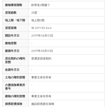
建物構造階数
鉄骨造2階建て
居室総数
25室
地上階・地下階
地上階2階
居室面積
18.03〜33.34㎡
開設年月日
2017年06月01日
建物形態
-
建築年月日
2017年05月01日
居住契約の権利
普通賃貸借契約
形態
改築年月日
-
土地の権利形態
事業主体非所有
介護保険事業所
-
番号
建物の権利形態
事業主体非所有
損害賠償保険
施設賠償責任保険