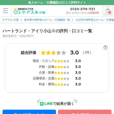
老人ホーム・介護施設の口コミ評判サイト
0120-579-721
掲載施設5万件超
0
受付 10:00〜19:00
土日祝OK
ケアスル 介護
栃木県の有料老人ホーム・介護施設一覧
小山市の有料老人ホーム・介護施
ハートランド・アイリ小山Ⅱの評判・口コミ一覧
最終更新日：2026/08/07
?
1
1
3.0
総合評価
（
1
件）
3.0
職員・スタッフ
3.0
外観・設備
3.0
介護・医療
3.0
近隣環境・交通
3.0
料金・費用
LINE
で結果が届く