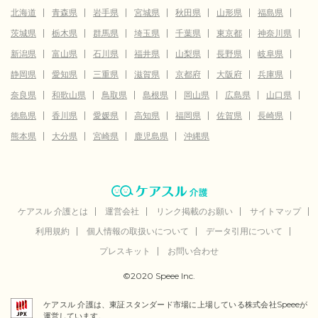
北海道
青森県
岩手県
宮城県
秋田県
山形県
福島県
茨城県
栃木県
群馬県
埼玉県
千葉県
東京都
神奈川県
新潟県
富山県
石川県
福井県
山梨県
長野県
岐阜県
静岡県
愛知県
三重県
滋賀県
京都府
大阪府
兵庫県
奈良県
和歌山県
鳥取県
島根県
岡山県
広島県
山口県
徳島県
香川県
愛媛県
高知県
福岡県
佐賀県
長崎県
熊本県
大分県
宮崎県
鹿児島県
沖縄県
ケアスル 介護とは
運営会社
リンク掲載のお願い
サイトマップ
利用規約
個人情報の取扱いについて
データ引用について
プレスキット
お問い合わせ
©2020 Speee Inc.
ケアスル 介護は、東証スタンダード市場に上場している株式会社Speeeが
運営しています。