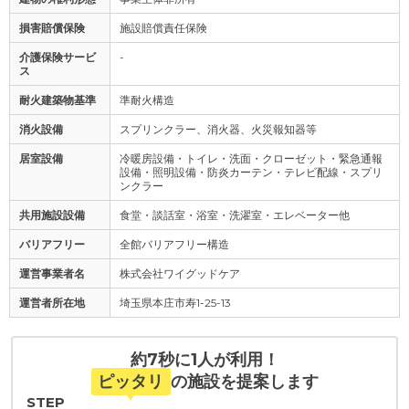
損害賠償保険
施設賠償責任保険
介護保険サービ
-
ス
耐火建築物基準
準耐火構造
消火設備
スプリンクラー、消火器、火災報知器等
居室設備
冷暖房設備・トイレ・洗面・クローゼット・緊急通報
設備・照明設備・防炎カーテン・テレビ配線・スプリ
ンクラー
共用施設設備
食堂・談話室・浴室・洗濯室・エレベーター他
バリアフリー
全館バリアフリー構造
運営事業者名
株式会社ワイグッドケア
運営者所在地
埼玉県本庄市寿1-25-13
約7秒に1人が利用！
ピッタリ
の施設を提案します
STEP