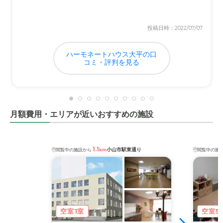
投稿日時：2022/07/07
ハーモネートハウス大平の口
コミ・評判を見る
月額費用・エリアが近いおすすめの施設
1.1
小山市駅東通り
閲覧中の施設から
km
閲覧中の施
空室1室
空室5