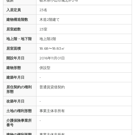
住所
栃木県小山市城北6-2-8
入居定員
23名
建物構造階数
木造2階建て
居室総数
23室
地上階・地下階
地上階2階
居室面積
18.68〜18.83㎡
開設年月日
2016年11月01日
建物形態
併設型
建築年月日
-
居住契約の権利
普通賃貸借契約
形態
改築年月日
-
土地の権利形態
事業主体非所有
介護保険事業所
-
番号
建物の権利形態
事業主体非所有