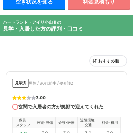
空き状況を知る
料金見積もり
ハートランド・アイリ小山Ⅱの
見学・入居した方の評判・口コミ
男性 / 80代前半 / 要介護2
見学済
3.00
玄関で入居者の方が笑顔で迎えてくれた
職員･
近隣環境･
外観･設備
介護･医療
料金･費用
スタッフ
交通