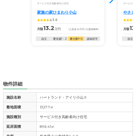
サービス付き高齢者向け住宅
サービス付
家族の家ひまわり小山
やさし
3.6
13.2
13
月額
万円
月額
(入居金
18
万円
+介護保険料)
自立
要支援1・2
要介護1〜5
認知症可
自立
物件詳細
施設名称
ハートランド・アイリ小山Ⅱ
敷地面積
1327.7㎡
施設種別
サービス付き高齢者向け住宅
延床面積
896.41㎡