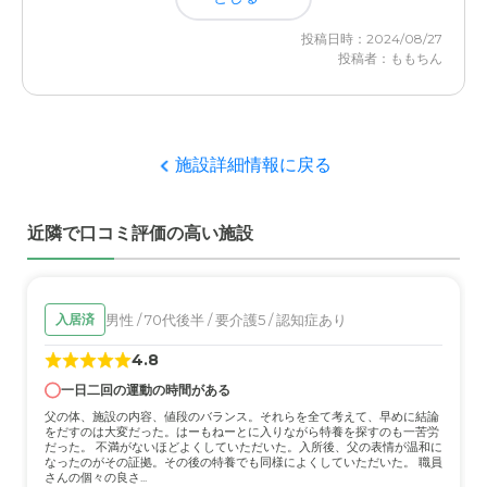
投稿日時：2024/08/27
投稿者：ももちん
施設詳細情報に戻る
近隣で口コミ評価の高い施設
男性 / 70代後半 / 要介護5 / 認知症あり
入居済
4.8
一日二回の運動の時間がある
父の体、施設の内容、値段のバランス。それらを全て考えて、早めに結論
をだすのは大変だった。はーもねーとに入りながら特養を探すのも一苦労
だった。 不満がないほどよくしていただいた。入所後、父の表情が温和に
なったのがその証拠。その後の特養でも同様によくしていただいた。 職員
さんの個々の良さ...