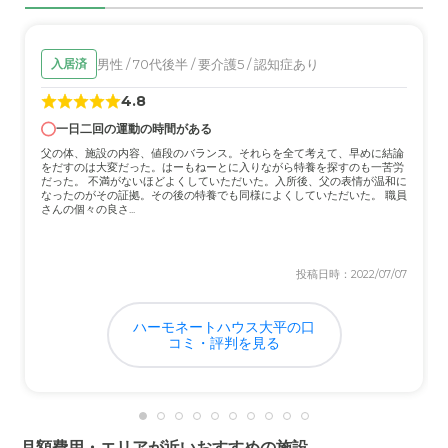
女性スタッフが多く、からだの大きい男性とかの対応はや
や大変だとのことです。万が一病院を利用することになっ
た場合、家族に代わって医療機関に連れていってくれると
男性 / 70代後半 / 要介護5 / 認知症あり
入居済
のこと、その場合、代行料金は発生しますが。
4.8
近隣環境や交通アクセスについて
一日二回の運動の時間がある
自家用車で行く場合、国道から少し住宅街の方に入る感じ
父の体、施設の内容、値段のバランス。それらを全て考えて、早めに結論
ですが、意外とすぐに分かりやすい場所でした。まわりに
をだすのは大変だった。はーもねーとに入りながら特養を探すのも一苦労
だった。 不満がないほどよくしていただいた。入所後、父の表情が温和に
は施設の別棟があり、アパートや住宅があります。
なったのがその証拠。その後の特養でも同様によくしていただいた。 職員
さんの個々の良さ...
料金費用について
他の施設同様の部分とそうでない部分がありました。洗剤
投稿日時：2022/07/07
やシャンプーなどは各自の用意となるので無くなると別途
徴収ということです。
ハーモネートハウス大平の口
コミ・評判を見る
月額費用・エリアが近いおすすめの施設