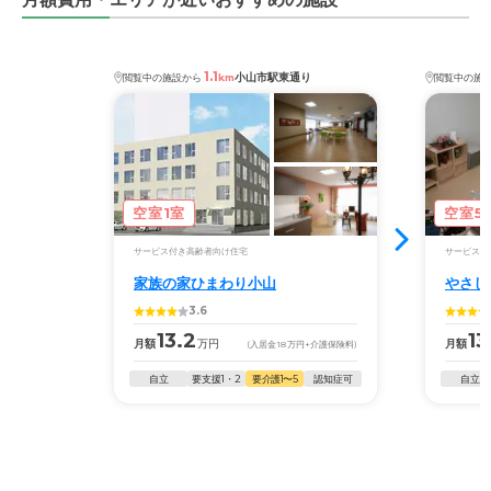
1.1
小山市駅東通り
閲覧中の施設から
km
閲覧中の施
空室1室
空室5
サービス付き高齢者向け住宅
サービス付
家族の家ひまわり小山
やさし
3.6
13.2
13
月額
万円
月額
(入居金
18
万円
+介護保険料)
自立
要支援1・2
要介護1〜5
認知症可
自立