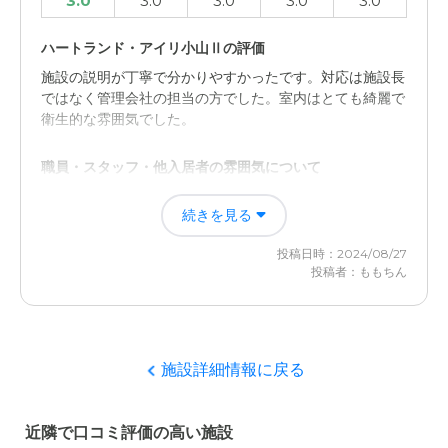
3.0
3.0
3.0
3.0
3.0
ハートランド・アイリ小山Ⅱの評価
施設の説明が丁寧で分かりやすかったです。対応は施設長
ではなく管理会社の担当の方でした。室内はとても綺麗で
衛生的な雰囲気でした。
職員・スタッフ・他入居者の雰囲気について
職員、スタッフの方々は明るく挨拶してくださいました。
続きを見る
また、玄関にお出迎えしてくれた入居者の高齢女性はにこ
やかにしており、他の方々とお話しながら過ごされてまし
投稿日時：2024/08/27
た。
投稿者：ももちん
外観・内装・居室・設備について
キレイな施設ですが、階段があるので徘徊がある場合、自
由に歩いてしまうと心配ではありますが、歩行運動にもな
施設詳細情報に戻る
るのかなという印象もありました。
介護医療サービスについて
近隣で口コミ評価の高い施設