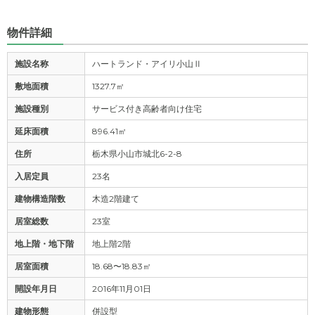
物件詳細
施設名称
ハートランド・アイリ小山Ⅱ
敷地面積
1327.7㎡
施設種別
サービス付き高齢者向け住宅
延床面積
896.41㎡
住所
栃木県小山市城北6-2-8
入居定員
23名
建物構造階数
木造2階建て
居室総数
23室
地上階・地下階
地上階2階
居室面積
18.68〜18.83㎡
開設年月日
2016年11月01日
建物形態
併設型