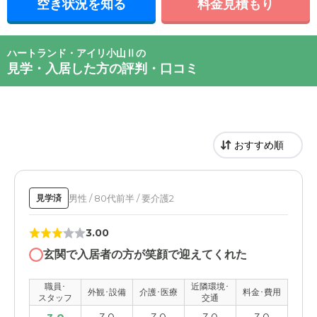
空き状況を知る
料金見積もり
ハートランド・アイリ小山Ⅱの
見学・入居した方の評判・口コミ
男性 / 80代前半 / 要介護2
見学済
3.00
玄関で入居者の方が笑顔で迎えてくれた
職員･
近隣環境･
外観･設備
介護･医療
料金･費用
スタッフ
交通