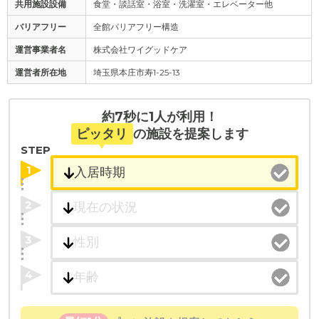
共用施設設備
食堂・談話室・浴室・洗濯室・エレベーター他
バリアフリー
全館バリアフリー構造
運営事業者名
株式会社ワイグッドケア
運営者所在地
埼玉県本庄市寿1-25-13
約7秒に1人が利用！
ピッタリ
の施設を提案します
STEP
1
2
3
4