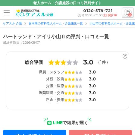
老人ホーム・介護施設の口コミ評判サイト
0120-579-721
掲載施設5万件超
0
受付 10:00〜19:00
土日祝OK
ケアスル 介護
栃木県の有料老人ホーム・介護施設一覧
小山市の有料老人ホーム・介護施
ハートランド・アイリ小山Ⅱの評判・口コミ一覧
最終更新日：2026/08/07
?
1
1
3.0
総合評価
（
1
件）
3.0
職員・スタッフ
3.0
外観・設備
3.0
介護・医療
3.0
近隣環境・交通
3.0
料金・費用
LINE
で結果が届く