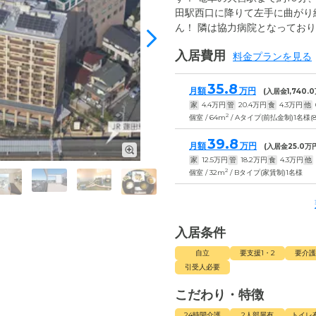
田駅西口に降りて左手に曲がり
ん！ 隣は協力病院となってお
入居費用
料金プランを見る
35.8
月額
万円
(入居金
1,740.0
家
4.4
万円
管
20.4
万円
食
4.3
万円
他
2
個室 / 64m
/ Aタイプ(前払金制)1名様(
39.8
月額
万円
(入居金
25.0
万円
家
12.5
万円
管
18.2
万円
食
4.3
万円
他
2
個室 / 32m
/ Bタイプ(家賃制)1名様
入居条件
自立
要支援1・2
要介護
引受人必要
こだわり・特徴
24時間介護
2人部屋有
トイレ