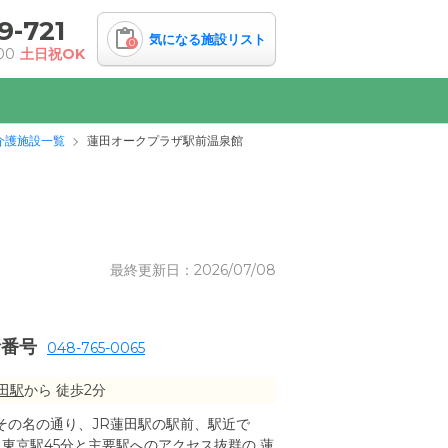
9-721
気になる施設リスト
0
00
土日祝OK
介護施設一覧
蓮田オークプラザ駅前温泉館
最終更新日：2026/07/08
話番号
048-765-0065
田駅
から 徒歩2分
その名の通り、JR蓮田駅の駅前、駅近で
、東京駅45分と主要駅へのアクセス抜群の 蓮