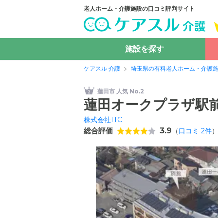
老人ホーム・介護施設の口コミ評判サイト
施設を探す
ケアスル 介護
埼玉県の有料老人ホーム・介護
蓮田市 人気 No.2
蓮田オークプラザ駅
株式会社ITC
総合評価
3.9
（
口コミ
2
件