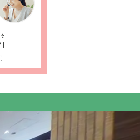
る
」駅から徒歩
1
受付・エントランス: 2階のエントランス前に
があり、天候に左右されることなくウォーキン
ん。
す。