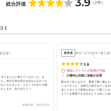
3.9
（2件）
総合評価
コミ
 要支援1
男性 / 90代後半 / 要介護
見学済
3.8
併設レストランの利用が可能
介護時は別館に移動が必要
とすらまともに覚えていなかった。ま
から、余計な気を回さねばならなかった
駅がすぐ近くなので、電車で買い物など
がなくなりました。スタッフのかたの献
しそうだった。夫婦で入居されている方
します。ありがとうご...
足いくサイズで居室がきれいで過ごしや
トランを利用できる点がとても良いとあ思い
投稿日時：2023/10/04