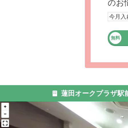
のお
今月入
無料
外観: 当
約2分に位
蓮田オークプラザ駅