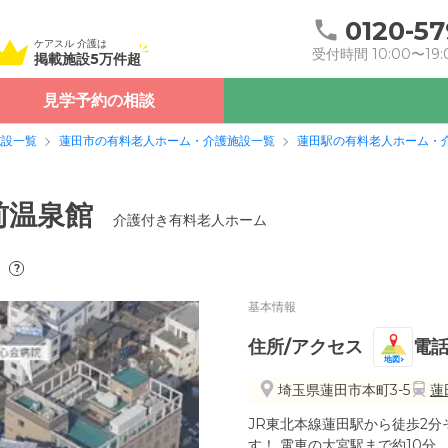
0120-57
ケアスル 介護は
受付時間 10:00〜19:
掲載施設5万件超
見学予約の相談
施設一覧
蓮田市の有料老人ホーム・介護施設一覧
蓮田駅の有料老人ホーム・
前温泉館
介護付き有料老人ホーム
）
?
基本情報
住所/アクセス
電
地図
埼玉県蓮田市本町3-5
蓮
JR東北本線蓮田駅から徒歩2分
す！ 電車の大宮駅まで約10分