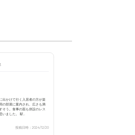
3
に出かけて行く入居者の方が楽
用の部屋に案内され、広さも満
すそう。食事の面も併設のレス
ました。 駅...
投稿日時：2024/12/20