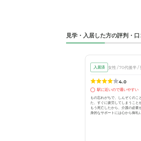
見学・入居した方の評判・口
女性 / 70代後半 /
入居済
4.0
駅に近いので通いやすい
もの忘れがちで、しんぞくのこ
た、すぐに疲労してしまうこと
もう死亡したから、介護の必要
身的なサポートには心から御礼いた