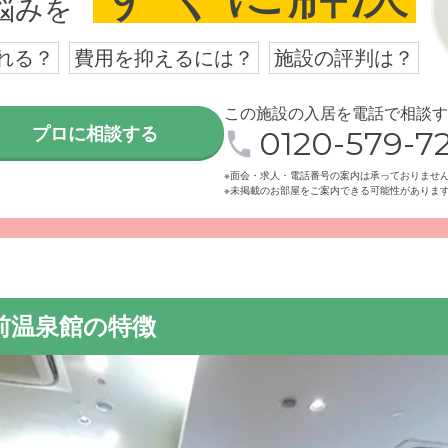
悩みを
れる？
費用を抑えるには？
施設の評判は？
この施設の入居を電話で相談す
プロに相談する
ホームはJR宇都宮線、湘南新宿線および上の東京ライン「蓮田
0120-579-72
置し、蓮田一心会病院に隣接します。
※面会・求人・電話番号の案内は承っておりませ
※未掲載のお部屋をご案内できる可能性がありま
前温泉館の特徴