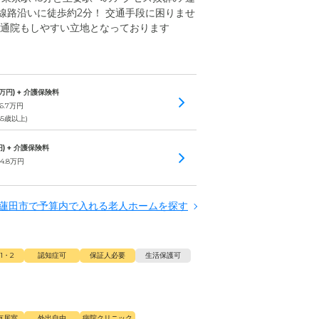
線路沿いに徒歩約2分！ 交通手段に困りませ
り通院もしやすい立地となっております
万円) + 介護保険料
6.7
万円
85歳以上)
) + 介護保険料
4.8
万円
蓮田市で予算内で入れる老人ホームを探す
1・2
認知症可
保証人必要
生活保護可
有居室
外出自由
病院クリニック