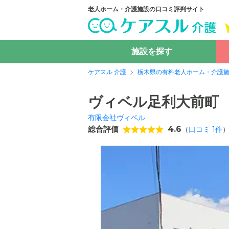
老人ホーム・介護施設の口コミ評判サイト
施設を探す
ケアスル 介護
栃木県の有料老人ホーム・介護
ヴィベル足利大前町
有限会社ヴィベル
総合評価
4.6
（
口コミ
1
件