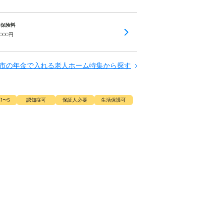
介護保険料
,000
円
市の年金で入れる老人ホーム特集から探す
1〜5
認知症可
保証人必要
生活保護可