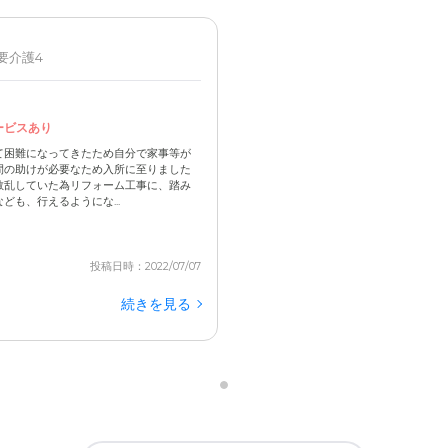
 要介護4
ービスあり
て困難になってきたため自分で家事等が
間の助けが必要なため入所に至りました
散乱していた為リフォーム工事に、踏み
も、行えるようにな...
投稿日時：2022/07/07
続きを見る