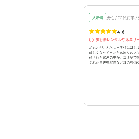
男性 / 70代前半 /
入居済
4.6
歩行器レンタルや床屋サ
足もとが、ふらつき歩行に対し
厳しくなってきたため周りの人
残された家屋の中が、ゴミ等で
切れた事害虫駆除など畑の整備など