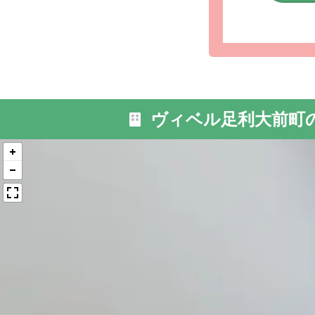
外観: 足
しくださ
ヴィベル足利大前町