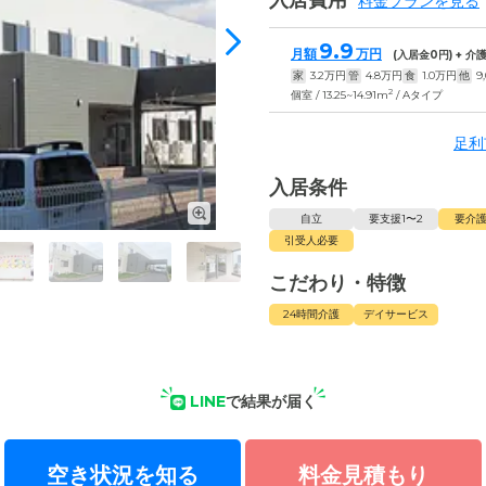
入居費用
料金プランを見る
9.9
月額
万円
(入居金
0
円) + 
家
3.2
万円
管
4.8
万円
食
1.0
万円
他
9
2
個室 / 13.25~14.91m
/ Aタイプ
足利
入居条件
自立
要支援1〜2
要介護
引受人必要
こだわり・特徴
24時間介護
デイサービス
LINE
で結果が届く
空き状況を知る
料金見積もり