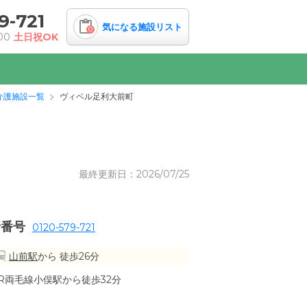
9-721
気になる施設リスト
0
00
土日祝OK
介護施設一覧
ヴィベル足利大前町
最終更新日：2026/07/25
話番号
0120-579-721
山前駅
から 徒歩26分
JR両毛線小俣駅から徒歩32分