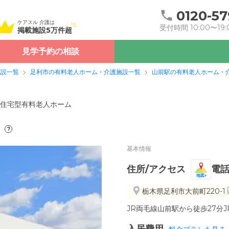
0120-57
ケアスル 介護は
受付時間 10:00〜19:
掲載施設5万件超
見学予約の相談
施設一覧
足利市の有料老人ホーム・介護施設一覧
山前駅の有料老人ホーム・
住宅型有料老人ホーム
）
?
基本情報
住所/アクセス
電
地図
栃木県足利市大前町220-1
JR両毛線山前駅から徒歩27分