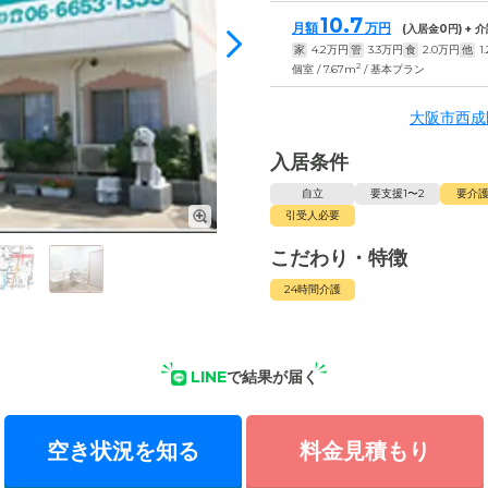
10.7
月額
万円
(入居金
0
円) +
家
4.2
万円
管
3.3
万円
食
2.0
万円
他
1.
2
個室 / 7.67m
/ 基本プラン
大阪市西成
入居条件
自立
要支援1〜2
要介護
引受人必要
こだわり・特徴
24時間介護
LINE
で結果が届く
空き状況を知る
料金見積もり