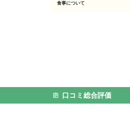
食事について
外観: 施
す。要介
口コミ総合評価