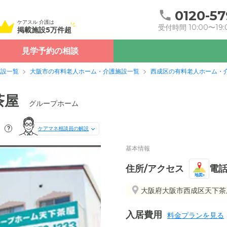
0120-57
ケアスル 介護は
受付時間 10:00〜19:
掲載施設5万件超
見学予約の相談
施設一覧
大阪市の有料老人ホーム・介護施設一覧
西成区の有料老人ホーム・
茶屋
グループホーム
）
?
ケアマネ相談員の解説
基本情報
住所/アクセス
電
地図
大阪府大阪市西成区天下茶屋2
入居費用
料金プランを見る