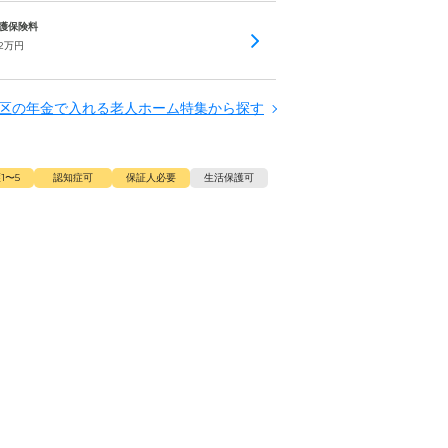
 介護保険料
2
万円
区の年金で入れる老人ホーム特集から探す
1〜5
認知症可
保証人必要
生活保護可