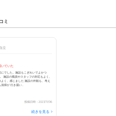
コミ
 自立
届いていた
切にでした。施設もこぎれいでよかつ
 。 施設の職員やスタッフの対応もよく、
よく、感じました 施設の外観も、考え
掃が 行き届い...
投稿日時：2023/11/06
続きを見る