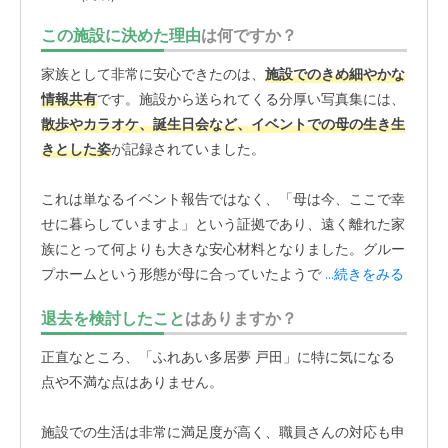
この施設に決めた理由
は何ですか？
家族として非常に安心できたのは、
施設でのきめ細やかな
情報共有
です。施設から送られてくる分厚い写真集には、
散歩やカラオケ、誕生日会など、イベントでの母の生き生
きとした姿
が記録されていました。
これは単なるイベント報告ではなく、「母は今、ここで幸
せに暮らしていますよ」という証拠であり、遠く離れた家
族にとって何よりも大きな安心材料となりました。グルー
プホームという形態が母に合っていたようです。入居者の
...続きをみる
方の中には、母よりも重い症状の方がいるそうですが、母
退去を検討したこと
はありますか？
は症状が同程度で、
普通に会話ができる方々と仲良く過ご
しています
。
正直なところ、「ふれあい多居夢 戸田」に特に気になる
点や不満な点はありません。
職員さんだけでなく、他の入居者の方々とも良好な人間関
係を築き、交流を楽しめているため、精神的な孤立を感じ
施設での生活は非常に満足度が高く、職員さんの対応も申