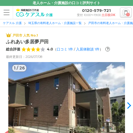
老人ホーム・介護施設の口コミ評判サイト
0120-579-721
掲載施設5万件超
0
受付 10:00〜19:00
土日祝OK
ケアスル 介護
埼玉県の有料老人ホーム・介護施設一覧
戸田市の有料老人ホーム・介護施
戸田市 人気 No.1
ふれあい多居夢戸田
総合評価
4.0
（
口コミ
1
件
/
入居体験談
1
件
）
?
最終更新日：2026/07/08
1
/
26
1
/
26