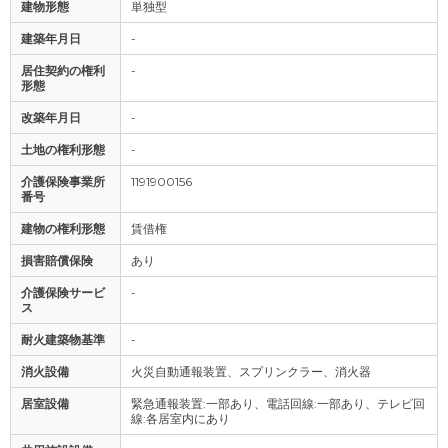
建物形態
単独型
建築年月日
-
居住契約の権利
-
形態
改築年月日
-
土地の権利形態
-
介護保険事業所
1191900156
番号
建物の権利形態
賃借権
損害賠償保険
あり
介護保険サービ
-
ス
耐火建築物基準
-
消火設備
火災自動通報装置、スプリンクラー、消火器
居室設備
緊急通報装置:一部あり、電話回線:一部あり、テレビ回
線:各居室内にあり