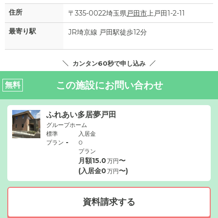
住所
〒335-0022埼玉県
戸田市
上戸田1-2-11
最寄り駅
JR埼京線 戸田駅徒歩12分
カンタン60秒で申し込み
この施設にお問い合わせ
無料
ふれあい多居夢戸田
グループホーム
標準
入居金
-
プラン
0
プラン
月額
15.0
〜
万円
(入居金
0
〜)
万円
資料請求する