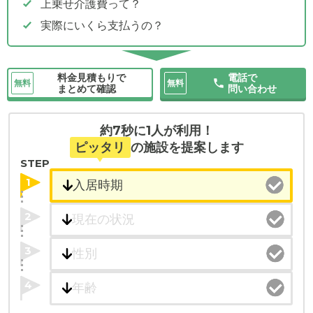
上乗せ介護費って？
実際にいくら支払うの？
料金見積もりで
電話で
無料
無料
まとめて確認
問い合わせ
約7秒に1人が利用！
ピッタリ
の施設を提案します
STEP
1
2
3
4