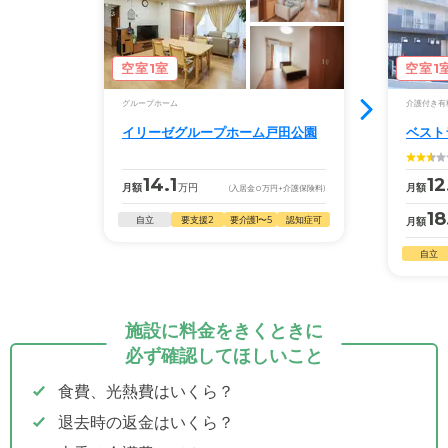
空室1室
空室1
グループホーム
介護付き有
イリーゼグループホーム戸田公園
ベスト
14.1
12
月額
万円
月額
(入居金
0
万円
+介護保険料)
18
自立
要支援2
要介護1〜5
認知症可
月額
自立
施設に料金をきくときに
必ず確認してほしいこと
食費、光熱費はいくら？
退去時の返金はいくら？