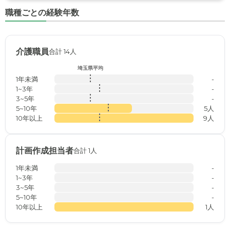
職種ごとの経験年数
介護職員
合計 14人
埼玉県平均
1年未満
-
1~3年
-
3~5年
-
5~10年
5人
10年以上
9人
計画作成担当者
合計 1人
1年未満
-
1~3年
-
3~5年
-
5~10年
-
10年以上
1人