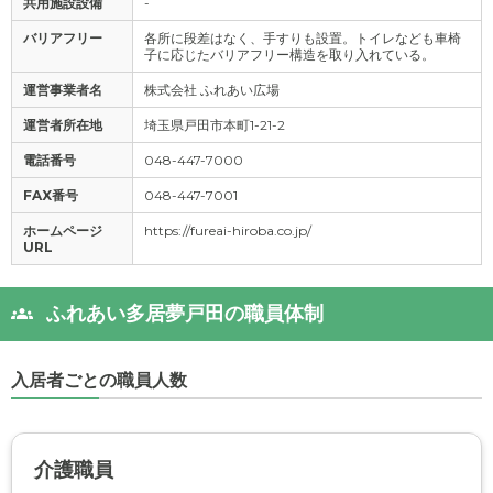
共用施設設備
-
バリアフリー
各所に段差はなく、手すりも設置。トイレなども車椅
子に応じたバリアフリー構造を取り入れている。
運営事業者名
株式会社 ふれあい広場
運営者所在地
埼玉県戸田市本町1-21-2
電話番号
048-447-7000
FAX番号
048-447-7001
ホームページ
https://fureai-hiroba.co.jp/
URL
ふれあい多居夢戸田の職員体制
入居者ごとの職員人数
介護職員