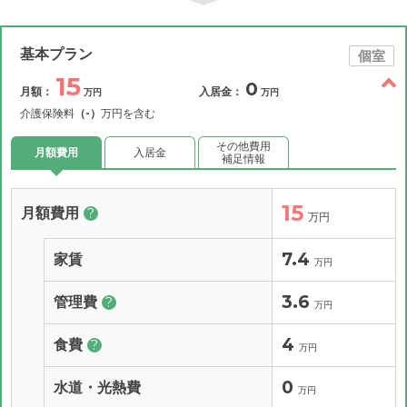
基本プラン
個室
15
0
月額：
入居金：
万円
万円
介護保険料
（-）
万円を含む
その他費用
月額費用
入居金
補足情報
15
月額費用
?
万円
7.4
家賃
万円
3.6
管理費
?
万円
4
食費
?
万円
0
水道・光熱費
万円