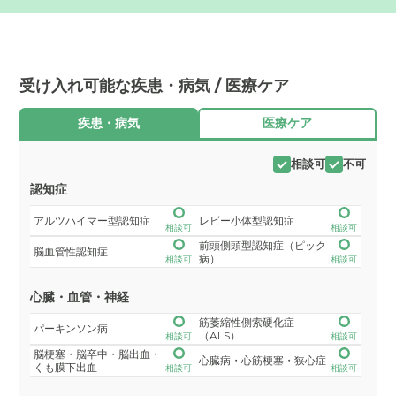
受け入れ可能な疾患・病気 / 医療ケア
疾患・病気
医療ケア
相談可
不可
認知症
アルツハイマー型認知症
レビー小体型認知症
相談可
相談可
前頭側頭型認知症（ピック
脳血管性認知症
病）
相談可
相談可
心臓・血管・神経
筋萎縮性側索硬化症
パーキンソン病
（ALS）
相談可
相談可
脳梗塞・脳卒中・脳出血・
心臓病・心筋梗塞・狭心症
くも膜下出血
相談可
相談可