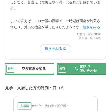
る心配がありません。入居前、母は生活リズムが完全に崩
し分なく、苦言点（改善点や不満）はゼロだと感じていま
壊し、健康面が心配でした。
す。
施設に入居した最大のメリットは、
集団生活の中で規則正
しいて言えば、コロナ禍の影響で、一時期は面会が制限さ
しい生活を確立できたこと
です。自宅では困難だった食事
れたり、外出の機会が減ったりしたようです。母自身も、
...続きをみる
や服薬の管理が徹底され、
今では「家にいた時よりも元気
外へ出る活動は以前ほど多くはないと話していましたが、
取材日：2025/11/28
になった」と感じています
。
執筆者：谷口美咲
これは感染症対策という背景もあるため、仕方のないこと
だと理解しています。
続きをみる
身体的な健康が取り戻されたことが、他の全ての良い変化
の土台になっています。
電話で
空き状況を知る
無料
無料
問い合わせ
見学・入居した方の評判・口コミ
女性 / 90代前半 / 要介護5
入居済