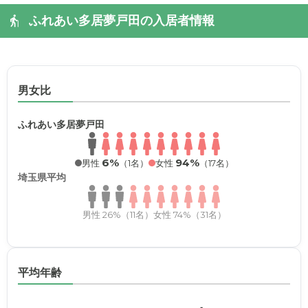
ふれあい多居夢戸田の入居者情報
男女比
ふれあい多居夢戸田
6%
94%
男性
（1名）
女性
（17名）
埼玉県平均
男性 26%（11名）
女性 74%（31名）
平均年齢