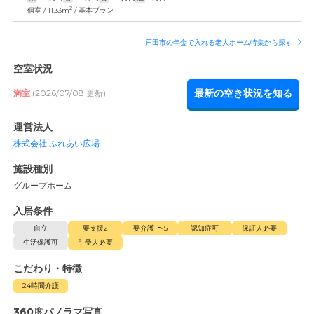
2
個室 / 11.33m
/ 基本プラン
戸田市の年金で入れる老人ホーム特集から探す
空室状況
最新の空き状況を知る
満室
(2026/07/08 更新)
運営法人
株式会社 ふれあい広場
施設種別
グループホーム
入居条件
自立
要支援2
要介護1〜5
認知症可
保証人必要
生活保護可
引受人必要
こだわり・特徴
24時間介護
360度パノラマ写真