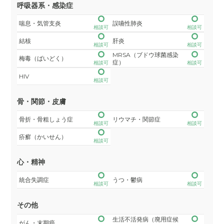
呼吸器系・感染症
喘息・気管支炎
誤嚥性肺炎
相談可
相談可
結核
肝炎
相談可
相談可
MRSA（ブドウ球菌感染
梅毒（ばいどく）
症）
相談可
相談可
HIV
相談可
骨・関節・皮膚
骨折・骨粗しょう症
リウマチ・関節症
相談可
相談可
疥癬（かいせん）
相談可
心・精神
統合失調症
うつ・鬱病
相談可
相談可
その他
生活不活発病（廃用症候
がん・末期癌