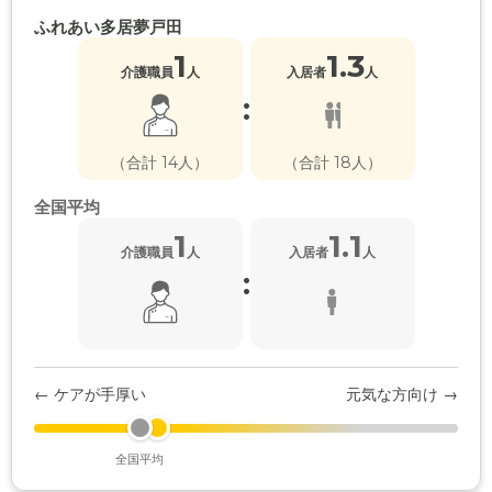
ふれあい多居夢戸田
1
1.3
介護職員
人
入居者
人
:
（合計 14人）
（合計 18人）
全国平均
1
1.1
介護職員
人
入居者
人
:
← ケアが手厚い
元気な方向け →
全国平均