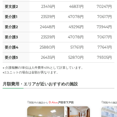
要支援2
23416円
46831円
70247円
要介護1
23539円
47078円
70617円
要介護2
24648円
49296円
73944円
要介護3
23539円
47078円
70617円
要介護4
25880円
51761円
77641円
要介護5
26435円
52870円
79305円
※ 介護報酬の1単位は人件費率45%として計算しています。
※2ユニットの場合は金額が異なります。
月額費用・エリアが近いおすすめの施設
0.4
戸田市下戸田
閲覧中の施設から
km
閲覧中の施