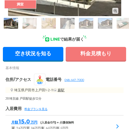
満室
外観: 施設は活気あふれる街中に位置。徒歩4分の場所には戸田
市役所があり、生活拠点として便利です。
LINE
で結果が届く
空き状況を知る
料金見積もり
基本情報
住所/アクセス
電話番号
048-447-7000
地図
埼玉県戸田市上戸田1-2-11
蕨駅
JR埼京線 戸田駅徒歩12分
入居費用
料金プランを見る
15.0
月額
万円
(入居金
0
円) + 介護保険料
家
7.4
万円
管
3.6
万円
食
4.0
万円
他
0
万円