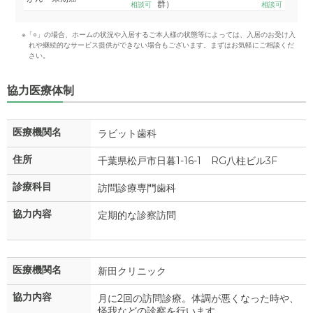
群）
相談可
相談可
※「○」の場合、ホームの状況や入居するご本人様の状態等によっては、入居のお受け入
れや継続的なサービス提供ができない場合もございます。まずはお気軽にご相談くだ
さい。
協力医療体制
医療機関名
ラビット歯科
住所
千葉県松戸市日暮1-16-1 RG八柱ビル3F
診療科目
訪問診療専門歯科
協力内容
定期的な診察訪問
医療機関名
新田クリニック
協力内容
月に2回の訪問診療。体調が悪くなった時や、
怪我などの診察を行います。