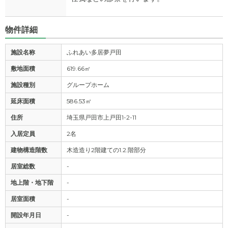
物件詳細
施設名称
ふれあい多居夢戸田
敷地面積
619.66㎡
施設種別
グループホーム
延床面積
586.53㎡
住所
埼玉県戸田市上戸田1-2-11
入居定員
2名
建物構造階数
木造造り2階建ての1.2.階部分
居室総数
-
地上階・地下階
-
居室面積
-
開設年月日
-