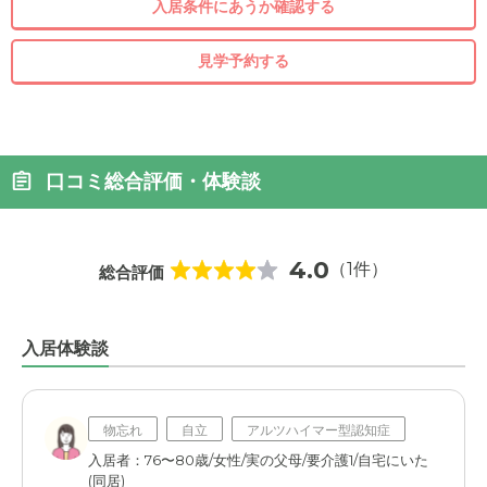
入居条件にあうか確認する
見学予約する
口コミ総合評価・体験談
4.0
（1件）
総合評価
入居体験談
物忘れ
自立
アルツハイマー型認知症
入居者：76〜80歳/女性/実の父母/要介護1/自宅にいた
(同居)