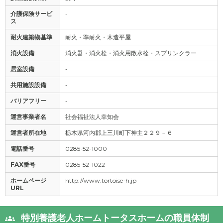
介護保険サービ
-
ス
耐火建築物基準
耐火・準耐火・木造平屋
消火設備
消火器・消火栓・消火用散水栓・スプリンクラー
居室設備
-
共用施設設備
-
バリアフリー
-
運営事業者名
社会福祉法人幸知会
運営者所在地
栃木県河内郡上三川町下神主２２９－６
電話番号
0285-52-1000
FAX番号
0285-52-1022
ホームページ
http://www.tortoise-h.jp
URL
特別養護老人ホームトータスホームの職員体制