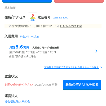
基本情報
住所/アクセス
電話番号
0285-52-1000
地図
栃木県河内郡上三川町下神主229-6
おもちゃのまち駅
入居費用
料金プランを見る
8.6
月額
万円
(入居金
0
円) + 介護保険料
家
2.6
万円
管
0
万円
食
4.3
万円
他
1.7
万円
個室 / 要介護1の方の場合
河内郡上三川町で予算内で入れる老人ホームを探す
空室状況
最新の空き状況を知る
お問い合わせください
(2026/07/08 更新)
運営法人
社会福祉法人幸知会