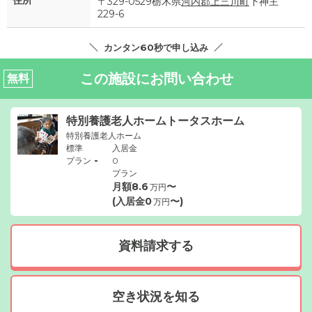
住所
〒329-0529栃木県
河内郡上三川町
下神主
229-6
カンタン60秒で申し込み
この施設にお問い合わせ
無料
特別養護老人ホームトータスホーム
特別養護老人ホーム
標準
入居金
-
プラン
0
プラン
月額
8.6
〜
万円
(入居金
0
〜)
万円
資料請求する
空き状況を知る