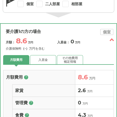
個室
二人部屋
相部屋
要介護1の方の場合
個室
8.6
0
月額：
入居金：
万円
万円
介護保険料
（-）
万円を含む
その他費用
月額費用
入居金
補足情報
8.6
月額費用
?
万円
2.6
家賃
万円
0
管理費
?
万円
4.3
食費
?
万円