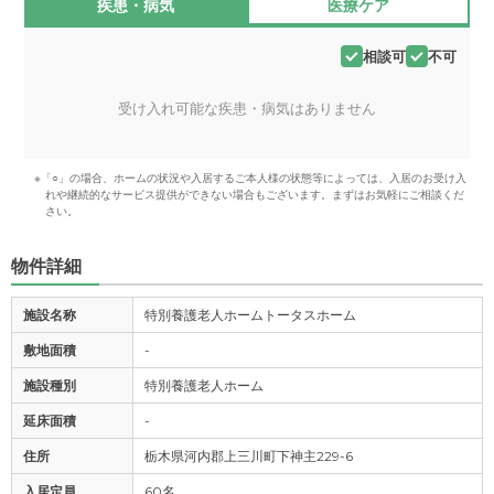
疾患・病気
医療ケア
相談可
不可
受け入れ可能な疾患・病気はありません
※「○」の場合、ホームの状況や入居するご本人様の状態等によっては、入居のお受け入
れや継続的なサービス提供ができない場合もございます。まずはお気軽にご相談くだ
さい。
物件詳細
施設名称
特別養護老人ホームトータスホーム
敷地面積
-
施設種別
特別養護老人ホーム
延床面積
-
住所
栃木県河内郡上三川町下神主229-6
入居定員
60名