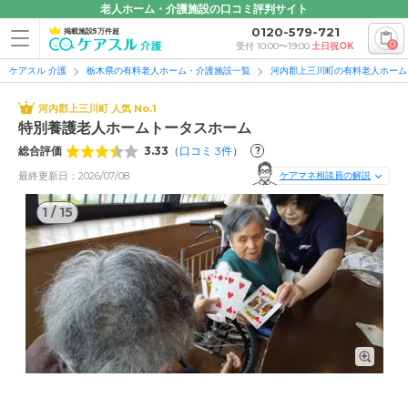
老人ホーム・介護施設の口コミ評判サイト
0120-579-721
掲載施設5万件超
0
受付 10:00〜19:00
土日祝OK
ケアスル 介護
栃木県の有料老人ホーム・介護施設一覧
河内郡上三川町の有料老人ホーム
河内郡上三川町 人気 No.1
特別養護老人ホームトータスホーム
総合評価
3.33
（
口コミ
3
件
）
?
最終更新日：2026/07/08
ケアマネ相談員の解説
1
/
15
1
/
15
イベント・レク: カードゲームでは楽しみながら脳と体を動か
します。スタッフもお手伝いしますのでぜひご参加ください。