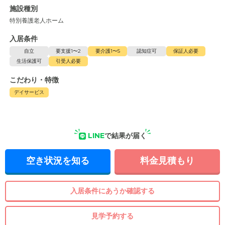
施設種別
特別養護老人ホーム
入居条件
自立
要支援1〜2
要介護1〜5
認知症可
保証人必要
生活保護可
引受人必要
こだわり・特徴
デイサービス
LINE
で結果が届く
空き状況を知る
料金見積もり
入居条件にあうか確認する
見学予約する