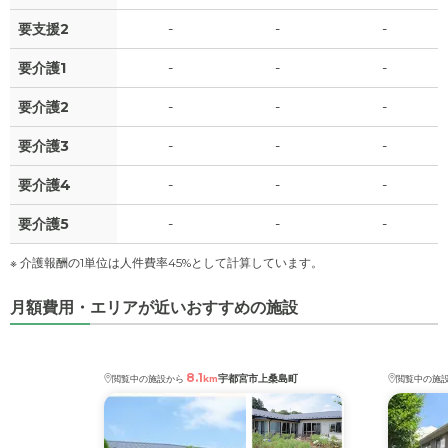
要支援2
-
-
-
要介護1
-
-
-
要介護2
-
-
-
要介護3
-
-
-
要介護4
-
-
-
要介護5
-
-
-
※ 介護報酬の1単位は人件費率45%として計算しています。
月額費用・エリアが近いおすすめの施設
8.1
宇都宮市上桑島町
閲覧中の施設から
km
閲覧中の施