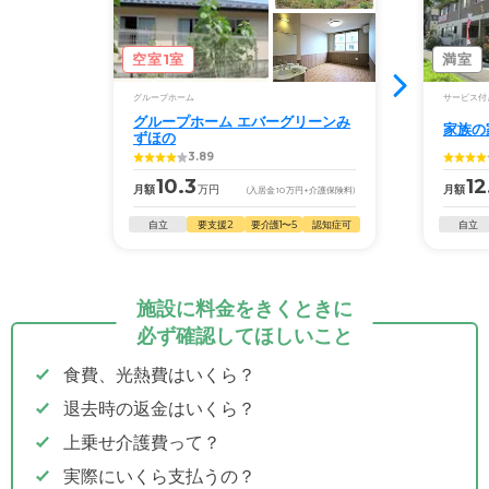
空室1室
満室
グループホーム
サービス付
グループホーム エバーグリーンみ
家族の
ずほの
3.89
10.3
12
月額
万円
月額
(入居金
10
万円
+介護保険料)
自立
要支援2
要介護1〜5
認知症可
自立
施設に料金をきくときに
必ず確認してほしいこと
食費、光熱費はいくら？
退去時の返金はいくら？
上乗せ介護費って？
実際にいくら支払うの？