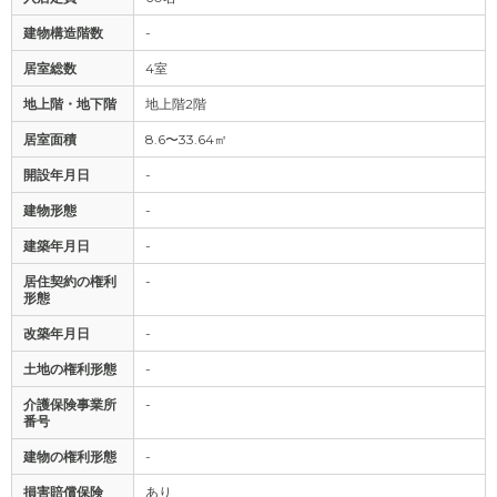
建物構造階数
-
居室総数
4室
地上階・地下階
地上階2階
居室面積
8.6〜33.64㎡
開設年月日
-
建物形態
-
建築年月日
-
居住契約の権利
-
形態
改築年月日
-
土地の権利形態
-
介護保険事業所
-
番号
建物の権利形態
-
損害賠償保険
あり