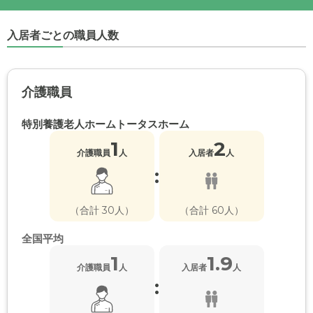
入居者ごとの職員人数
介護職員
特別養護老人ホームトータスホーム
1
2
介護職員
人
入居者
人
:
（合計 30人）
（合計 60人）
全国平均
1
1.9
介護職員
人
入居者
人
: