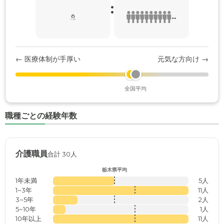
:
...
← 医療体制が手厚い
元気な方向け →
全国平均
職種ごとの経験年数
介護職員
合計 30人
栃木県平均
1年未満
5人
1~3年
11人
3~5年
2人
5~10年
1人
10年以上
11人