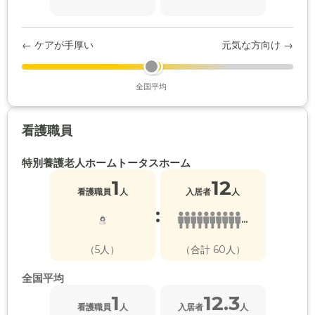
← ケアが手厚い
元気な方向け →
全国平均
看護職員
特別養護老人ホームトータスホーム
1
12
看護職員
人
入居者
人
:
...
（5人）
（合計 60人）
全国平均
1
12.3
看護職員
人
入居者
人