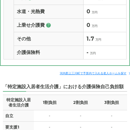
0
水道・光熱費
万円
0
上乗せ介護費
?
万円
1.7
その他
万円
-
介護保険料
万円
河内郡上三川町で予算内で入れる老人ホームを探す
「特定施設入居者生活介護」における介護保険自己負担額
特定施設入居
1割負担
2割負担
3割負担
者生活介護
自立
-
-
-
要支援1
-
-
-