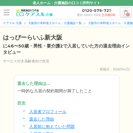
老人ホーム・介護施設の口コミ評判サイト
0120-579-721
掲載施設5万件超
0
受付 10:00〜19:00
土日祝OK
ケアスル 介護
大阪府の有料老人ホーム・介護施設一覧
大阪市の有料老人ホーム・介護施
はっぴーらいふ新大阪
に46〜50歳・男性・要介護2で入居していた方の退去理由イン
タビュー
サービス付き高齢者向け住宅
投稿日：2026/04/22
退去した理由は...
一時的な入居の契約期間が満了したこと
目次
入居者プロフィール
退去した理由
入居前に抱えていた問題