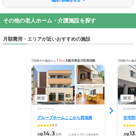
施設の詳細を見る
その他の老人ホーム・介護施設を探す
月額費用・エリアが近いおすすめの施設
1.1
大阪市東淀川区西淡路
閲覧中の施設から
km
閲覧中の施
満室
満室
グループホーム
住宅型有料
グループホームここから西淡路
住宅型
5.0
14.3
13
月額
万円
月額
(入居金
10
万円
+介護保険料)