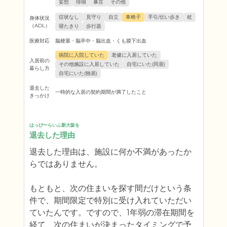
妄想
徘徊
暴言
その他
症状なし
見守り
自立
車椅子
手引/伝い歩き
杖
身体状況
（ADL）
寝たきり
歩行器
医療対応
脳梗塞・脳卒中・脳出血・くも膜下出血
病院に入院していた
老健に入居していた
入居前の
その他施設に入居していた
自宅にいた(同居)
暮らし方
自宅にいた(独居)
退去した
一時的な入居の契約期間が満了したこと
きっかけ
はっぴーらいふ新大阪を
退去した理由
退去した理由は、施設に何か不満があったか
らではありません。

もともと、次の住まいを探す間だけという条
件で、期間限定で特別に受け入れていただい
ていたんです。ですので、1年弱の滞在期間を
経て、次の住まいが決まったタイミングで予