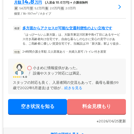
14.8
月額
万円
(入居金 
10.0
万円) + 介護保険料
家
5.6
万円
管
5.2
万円
食
2.0
万円
他
2.0
万円
2
個室 / 18~19.7m
/ Aタイプ
多方面からアクセスが可能な交通利便性のよい立地です
「はっぴーらいふ新大阪」は、大阪市東淀川区東中島4丁目にあるサービ
ス付き高齢者向け住宅です。自由な暮らしのなかに安心の見守りがあ
る、ご高齢者に優しい賃貸住宅です。当施設はJR「新大阪」駅より徒歩5
分、阪急京都線「崇禅寺」駅からも徒歩8分と交通の便がいい場所にあり
24時間介護士常駐
 /
2人部屋あり・夫婦入居可
 /
トイレ付き居室
ます。多方面からのアクセスが可能で、ご家族様やご友人様のご来訪に
便利な立地です。ご入居いただけるのは、60歳以上で要支援、要介護認
定を受けた方。その方の状況に合わせ、多彩な生活支援や介護サービス
をご提供いたしますので安心してお任せください。居室は全41部屋。す
小まめに情報提供があった。
べてトイレや洗面台を備えた個室です。
設備やスタッフ対応には満足。
4.0
スタッフの対応も良く、入居者関の交流もあって、義母も最後(99
歳で2022年5月逝去)まで頭が...
 続きを見る
空き状況を知る
料金見積もり
※2026/06/25更新