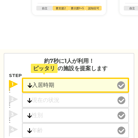
自立
要支援2
要介護1〜5
認知症可
自立
約7秒に1人が利用！
ピッタリ
の施設を提案します
STEP
1
2
3
4