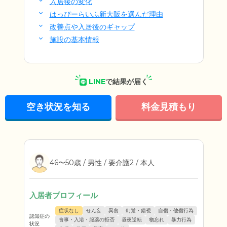
入居後の変化
はっぴーらいふ新大阪を選んだ理由
改善点や入居後のギャップ
施設の基本情報
LINE
で結果が届く
空き状況を知る
料金見積もり
46〜50歳 / 男性 / 要介護2 / 本人
入居者プロフィール
症状なし
せん妄
異食
幻覚・錯視
自傷・他傷行為
認知症の
食事・入浴・服薬の拒否
昼夜逆転
物忘れ
暴力行為
状況