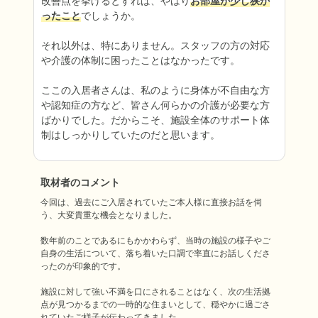
改善点を挙げるとすれば、やはり
お部屋が少し狭か
ったこと
でしょうか。

それ以外は、特にありません。スタッフの方の対応
や介護の体制に困ったことはなかったです。

ここの入居者さんは、私のように身体が不自由な方
や認知症の方など、皆さん何らかの介護が必要な方
ばかりでした。だからこそ、施設全体のサポート体
制はしっかりしていたのだと思います。
取材者のコメント
今回は、過去にご入居されていたご本人様に直接お話を伺
う、大変貴重な機会となりました。

数年前のことであるにもかかわらず、当時の施設の様子やご
自身の生活について、落ち着いた口調で率直にお話しくださ
ったのが印象的です。

施設に対して強い不満を口にされることはなく、次の生活拠
点が見つかるまでの一時的な住まいとして、穏やかに過ごさ
れていたご様子が伝わってきました。
