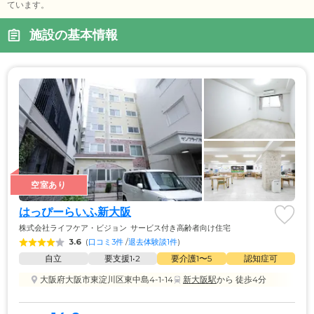
ています。
施設の基本情報
空室あり
はっぴーらいふ新大阪
株式会社ライフケア・ビジョン
サービス付き高齢者向け住宅
3.6
(
口コミ3件
 /
退去体験談1件
)
自立
要支援1•2
要介護1〜5
認知症可
大阪府大阪市東淀川区東中島4-1-14
新大阪駅
から 徒歩4分