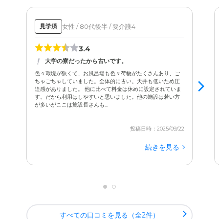
女性 / 80代後半 / 要介護4
見学済
3.4
大学の寮だったから古いです。
色々環境が狭くて、お風呂場も色々荷物がたくさんあり、ご
ちゃごちゃしていました。全体的に古い。天井も低いため圧
迫感がありました。 他に比べて料金は休めに設定されていま
す。だから利用はしやすいと思いました。他の施設は若い方
が多いがここは施設長さんも...
投稿日時：2025/09/22
続きを見る
すべての口コミを見る（全2件）