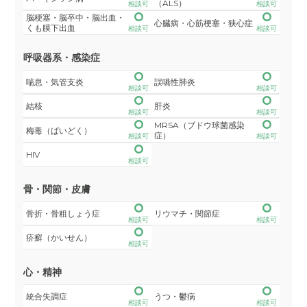
（ALS）
相談可
相談可
脳梗塞・脳卒中・脳出血・
心臓病・心筋梗塞・狭心症
くも膜下出血
相談可
相談可
呼吸器系・感染症
喘息・気管支炎
誤嚥性肺炎
相談可
相談可
結核
肝炎
相談可
相談可
MRSA（ブドウ球菌感染
梅毒（ばいどく）
症）
相談可
相談可
HIV
相談可
骨・関節・皮膚
骨折・骨粗しょう症
リウマチ・関節症
相談可
相談可
疥癬（かいせん）
相談可
心・精神
統合失調症
うつ・鬱病
相談可
相談可