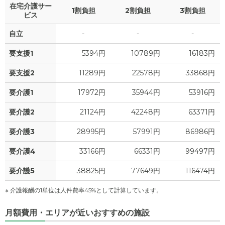
在宅介護サー
1割負担
2割負担
3割負担
ビス
自立
-
-
-
要支援1
5394円
10789円
16183円
要支援2
11289円
22578円
33868円
要介護1
17972円
35944円
53916円
要介護2
21124円
42248円
63371円
要介護3
28995円
57991円
86986円
要介護4
33166円
66331円
99497円
要介護5
38825円
77649円
116474円
※ 介護報酬の1単位は人件費率45%として計算しています。
月額費用・エリアが近いおすすめの施設