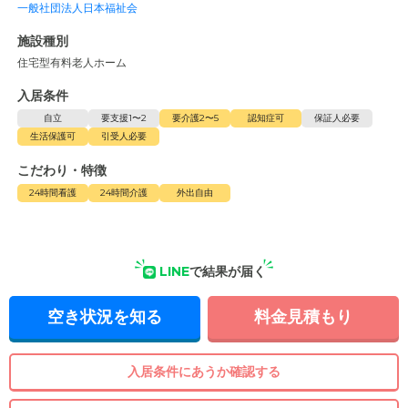
一般社団法人日本福祉会
施設種別
住宅型有料老人ホーム
入居条件
自立
要支援1〜2
要介護2〜5
認知症可
保証人必要
生活保護可
引受人必要
こだわり・特徴
24時間看護
24時間介護
外出自由
LINE
で結果が届く
空き状況を知る
料金見積もり
入居条件にあうか確認する