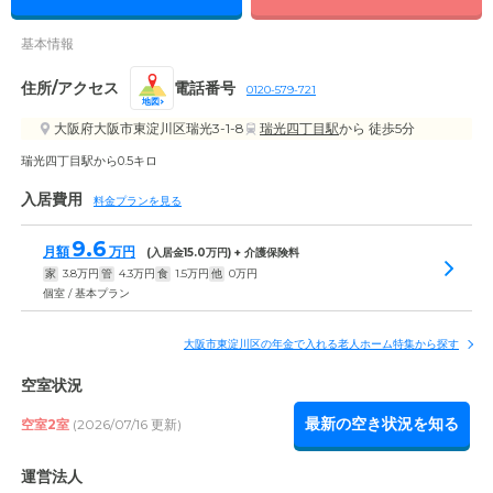
基本情報
住所/アクセス
電話番号
0120-579-721
地図
大阪府大阪市東淀川区瑞光3-1-8
瑞光四丁目駅
から 徒歩5分
瑞光四丁目駅から0.5キロ
入居費用
料金プランを見る
9.6
月額
万円
(入居金
15.0
万円) + 介護保険料
家
3.8
万円
管
4.3
万円
食
1.5
万円
他
0
万円
個室 / 基本プラン
大阪市東淀川区の年金で入れる老人ホーム特集から探す
空室状況
最新の空き状況を知る
空室2室
(2026/07/16 更新)
運営法人