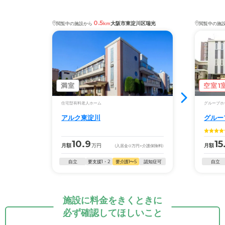
0.5
大阪市東淀川区瑞光
閲覧中の施設から
km
閲覧中の施
満室
空室1
住宅型有料老人ホーム
グループホ
アルク東淀川
グルー
10.9
15
月額
万円
月額
(入居金
0
万円
+介護保険料)
自立
要支援1・2
要介護1〜5
認知症可
自立
施設に料金をきくときに
必ず確認してほしいこと