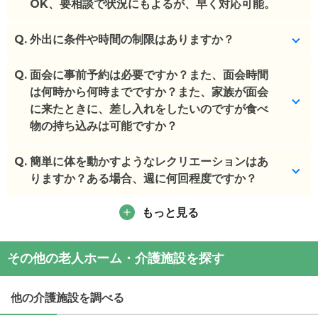
く対応可能です。
OK、要相談で状況にもよるが、早く対応可能。
(回答者: 施設担当者,回答日: 2024/03/09)
Q.
1週間でも可能です。要相談で状況にもよりますが、
外出に条件や時間の制限はありますか？
早く対応可能です。
Q.
特にございません。
面会に事前予約は必要ですか？また、面会時間
(回答者: 施設担当者,回答日: 2024/03/09)
は何時から何時までですか？また、家族が面会
(回答者: 施設担当者,回答日: 2024/04/24)
に来たときに、差し入れをしたいのですが食べ
物の持ち込みは可能ですか？
Q.
事前連絡をお願いします（当日でも可）。9~18時と
簡単に体を動かすようなレクリエーションはあ
なります。差し入れは可能ですが、ご本人様の状態
りますか？ある場合、週に何回程度ですか？
によります。
もっと見る
特にございません。デイサービスなどのご利用とな
(回答者: 施設担当者,回答日: 2024/04/24)
ります。
その他の老人ホーム・介護施設を探す
(回答者: 施設担当者,回答日: 2024/04/24)
他の介護施設を調べる