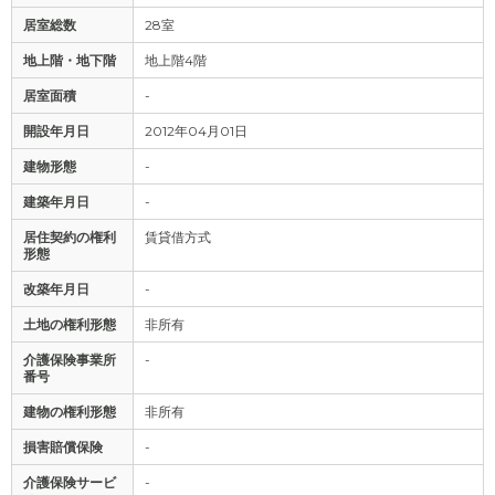
居室総数
28室
地上階・地下階
地上階4階
居室面積
-
開設年月日
2012年04月01日
建物形態
-
建築年月日
-
居住契約の権利
賃貸借方式
形態
改築年月日
-
土地の権利形態
非所有
介護保険事業所
-
番号
建物の権利形態
非所有
損害賠償保険
-
介護保険サービ
-