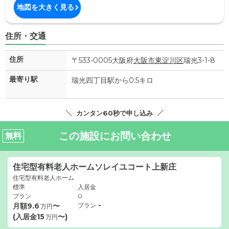
地図を大きく見る
住所・交通
住所
〒533-0005大阪府
大阪市東淀川区
瑞光3-1-8
最寄り駅
瑞光四丁目駅から0.5キロ
カンタン60秒で申し込み
この施設にお問い合わせ
無料
住宅型有料老人ホームソレイユコート上新庄
住宅型有料老人ホーム
標準
入居金
プラン
0
-
月額
9.6
〜
プラン
万円
(入居金
15
〜)
万円