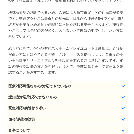
較的手頃に設定されており、費用面で利用しやすい点がメリットです。
地域密着型の施設であるため、入居には大阪市東淀川区の住民票が必要
です。交通アクセスは最寄りの瑞光四丁目駅から徒歩約5分ですが、乗り
継ぎが必要なため通勤や通院時に不便を感じる場合もあります。施設長
やスタッフは年配の方が多く、落ち着いた雰囲気の中で生活したい方に
向いています。
総合的に見て、住宅型有料老人ホームソレイユコート上新庄は、介護度
が高い方にも対応できる医療・介護サービスを提供しつつ、自由度の高
い生活環境とリーズナブルな料金設定を求める方に適した施設です。施
設の規模や設備の古さを理解したうえで、事前に見学をして雰囲気を確
認することをおすすめします。
医療対応可能なもの/対応できないもの
認知症対応/対応できないもの
緊急対応/病院付き添い
面会/感染症対策
食事について