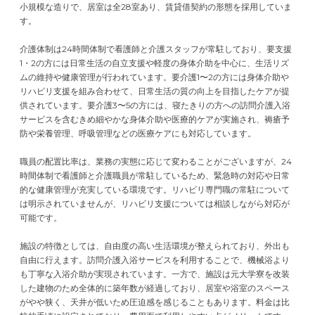
小規模な造りで、居室は全28室あり、賃貸借契約の形態を採用していま
す。
介護体制は24時間体制で看護師と介護スタッフが常駐しており、要支援
1・2の方には日常生活の自立支援や軽度の身体介助を中心に、生活リズ
ムの維持や健康管理が行われています。要介護1〜2の方には身体介助や
リハビリ支援を組み合わせて、日常生活の質の向上を目指したケアが提
供されています。要介護3〜5の方には、寝たきりの方への訪問介護入浴
サービスを含むきめ細やかな身体介助や医療的ケアが実施され、褥瘡予
防や栄養管理、呼吸管理などの医療ケアにも対応しています。
職員の配置比率は、業務の実態に応じて変わることがございますが、24
時間体制で看護師と介護職員が常駐しているため、緊急時の対応や日常
的な健康管理が充実している環境です。リハビリ専門職の常駐について
は明示されていませんが、リハビリ支援については相談しながら対応が
可能です。
施設の特徴としては、自由度の高い生活環境が整えられており、外出も
自由に行えます。訪問介護入浴サービスを利用することで、機械浴より
も丁寧な入浴介助が実現されています。一方で、施設は元大学寮を改装
した建物のため全体的に築年数が経過しており、居室や浴室のスペース
がやや狭く、天井が低いため圧迫感を感じることもあります。料金は比