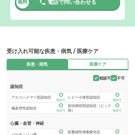
電話で問い合わせる
無料
受け入れ可能な疾患・病気 / 医療ケア
疾患・病気
医療ケア
相談可
不可
認知症
アルツハイマー型認知症
レビー小体型認知症
相談可
相談可
前頭側頭型認知症（ピック
脳血管性認知症
病）
相談可
相談可
心臓・血管・神経
筋萎縮性側索硬化症
パーキンソン病