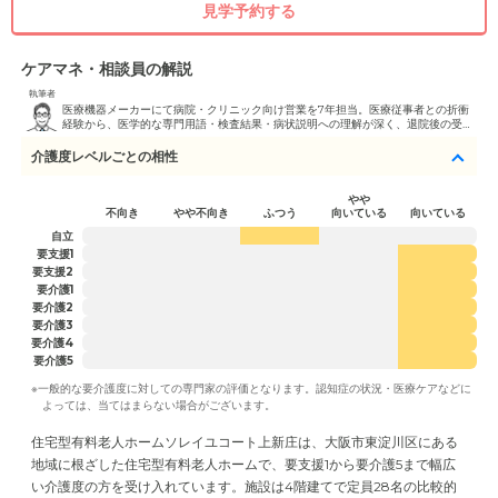
見学予約する
ケアマネ・相談員の解説
執筆者
医療機器メーカーにて病院・クリニック向け営業を7年担当。医療従事者との折衝
経験から、医学的な専門用語・検査結果・病状説明への理解が深く、退院後の受け
入れ先選定や医療処置継続が必要な方の施設探しを得意としています。病院ソーシ
ャルワーカーとの連携を活かした迅速な対応が強みです。
介護度レベルごとの相性
やや
不向き
やや不向き
ふつう
向いている
向いている
自立
要支援1
要支援2
要介護1
要介護2
要介護3
要介護4
要介護5
※一般的な要介護度に対しての専門家の評価となります。認知症の状況・医療ケアなどに
よっては、当てはまらない場合がございます。
住宅型有料老人ホームソレイユコート上新庄は、大阪市東淀川区にある
地域に根ざした住宅型有料老人ホームで、要支援1から要介護5まで幅広
い介護度の方を受け入れています。施設は4階建てで定員28名の比較的