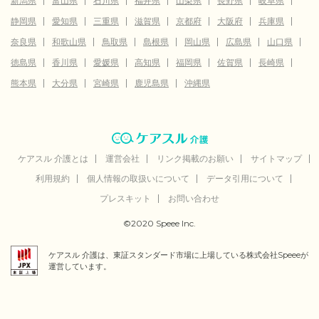
新潟県
富山県
石川県
福井県
山梨県
長野県
岐阜県
静岡県
愛知県
三重県
滋賀県
京都府
大阪府
兵庫県
奈良県
和歌山県
鳥取県
島根県
岡山県
広島県
山口県
徳島県
香川県
愛媛県
高知県
福岡県
佐賀県
長崎県
熊本県
大分県
宮崎県
鹿児島県
沖縄県
ケアスル 介護とは
運営会社
リンク掲載のお願い
サイトマップ
利用規約
個人情報の取扱いについて
データ引用について
プレスキット
お問い合わせ
©2020 Speee Inc.
ケアスル 介護は、東証スタンダード市場に上場している株式会社Speeeが
運営しています。