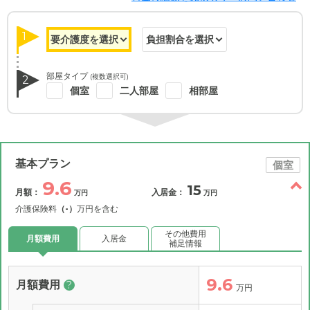
1
部屋タイプ
(複数選択可)
2
個室
二人部屋
相部屋
基本プラン
個室
9.6
15
月額：
入居金：
万円
万円
介護保険料
（-）
万円を含む
その他費用
月額費用
入居金
補足情報
9.6
月額費用
?
万円