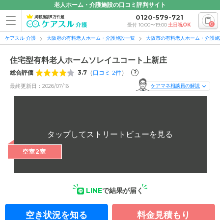
老人ホーム・介護施設の口コミ評判サイト
0120-579-721
掲載施設5万件超
0
受付 10:00〜19:00
土日祝OK
ケアスル 介護
大阪府の有料老人ホーム・介護施設一覧
大阪市の有料老人ホーム・介護施
住宅型有料老人ホームソレイユコート上新庄
総合評価
3.7
（
口コミ
2
件
）
?
最終更新日：2026/07/16
ケアマネ相談員の解説
空室2室
LINE
で結果が届く
空き状況を知る
料金見積もり