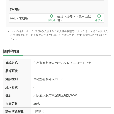
その他
生活不活発病（廃用症候
がん・末期癌
群）
相談可
相談可
※「○」の場合、ホームの状況や入居するご本人様の状態等によっては、入居のお受け入
れや継続的なサービス提供ができない場合もございます。まずはお気軽にご相談くだ
さい。
物件詳細
施設名称
住宅型有料老人ホームソレイユコート上新庄
敷地面積
-
施設種別
住宅型有料老人ホーム
延床面積
-
住所
大阪府大阪市東淀川区瑞光3-1-8
入居定員
28名
建物構造階数
4階建て