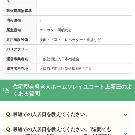
ス
耐火建築物基準
消火設備
-
居室設備
エアコン・照明など
共用施設設備
洗面・浴室・エレベーター・食堂など
バリアフリー
運営事業者名
一般社団法人日本福祉会
運営者所在地
大阪府堺市北区新金岡町5-9-116
住宅型有料老人ホームソレイユコート上新庄のよ
くある質問
Q.
最短での入居日を教えてください。
Q.
1週間でも大丈夫です。要相談で状況にもよるが、早
最短での入居日を教えてください。1週間でも