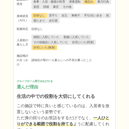
食事・入浴・服薬の拒否
昼夜逆転
物忘れ
暴力行為
状況
妄想
徘徊
暴言
その他
症状なし
見守り
自立
車椅子
手引/伝い歩き
杖
身体状況
（ADL）
寝たきり
歩行器
医療対応
症状なし
病院に入院していた
老健に入居していた
入居前の
その他施設に入居していた
自宅にいた(同居)
暮らし方
自宅にいた(独居)
施設検討
のきっか
認知症の母の一人暮らしへの不安が募ったこと
け
グループホーム野江ゆおびかを
選んだ理由
生活の中での役割を大切にしてくれる
この施設で特に良いと感じているのは、入居者を放
置しないという姿勢です。

ただ身の回りのお世話をするだけでなく、
一人ひと
りができる範囲で役割を持てる
ように配慮してくれ