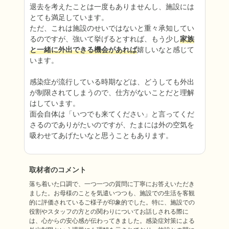
退去を考えたことは一度もありませんし、施設には
とても満足しています。

ただ、これは施設のせいではないと重々承知してい
るのですが、強いて挙げるとすれば、もう少し
家族
と一緒に外出できる機会があれば
嬉しいなと感じて
います。

感染症が流行している時期などは、どうしても外出
が制限されてしまうので、仕方がないことだと理解
はしています。

面会自体は「いつでも来てください」と言ってくだ
さるのでありがたいのですが、たまには外の空気を
吸わせてあげたいなと思うこともあります。
取材者のコメント
落ち着いた口調で、一つ一つの質問に丁寧にお答えいただき
ました。お母様のことを気遣いつつも、施設での生活を客観
的に評価されているご様子が印象的でした。特に、施設での
役割やスタッフの方との関わりについてお話しされる際に
は、心からの安心感が伝わってきました。感染症対策による