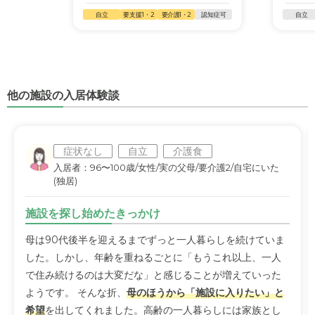
自立
要支援1・2
要介護1・2
認知症可
自立
他の施設の入居体験談
症状なし
自立
介護食
入居者：96〜100歳/女性/実の父母/要介護2/自宅にいた
(独居)
施設を探し始めたきっかけ
母は90代後半を迎えるまでずっと一人暮らしを続けていま
した。しかし、年齢を重ねるごとに「もうこれ以上、一人
で住み続けるのは大変だな」と感じることが増えていった
ようです。 そんな折、
母のほうから「施設に入りたい」と
希望
を出してくれました。高齢の一人暮らしには家族とし