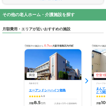
その他の老人ホーム・介護施設を探す
月額費用・エリアが近いおすすめの施設
0.7
大阪市都島区内代町
閲覧中の施設から
km
閲覧中の施
満室
空室1
高齢者住宅
グループホ
まんて
エーアンドシーハイツ都島
とう関
4.6
8.5
10
月額
万円
月額
(入居金
0
万円
+介護保険料)