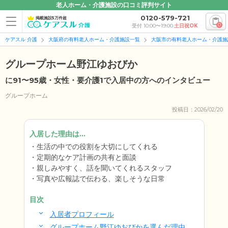
老人ホーム・介護施設の口コミ評判サイト
0120-579-721
掲載施設5万件超
0
受付 10:00〜19:00
土日祝OK
ケアスル 介護
大阪府の有料老人ホーム・介護施設一覧
大阪市の有料老人ホーム・介護施
グループホーム野江ゆおびか
に91〜95歳・女性・要介護1で入居中の方へのインタビュー
グループホーム
投稿日：2026/02/20
入居した理由は...
生活の中での役割を大切にしてくれる
定期的なケア計画の共有と面談
親しみやすく、話を聞いてくれるスタッフ
写真や広報誌で伝わる、楽しそうな日常
目次
入居者プロフィール
グループホーム野江ゆおびかを選んだ理由