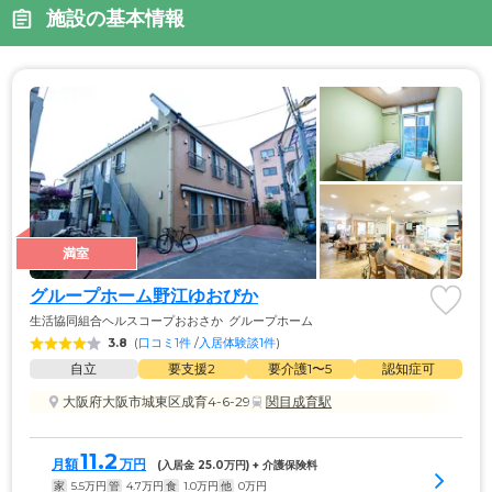
施設の基本情報
満室
グループホーム野江ゆおびか
生活協同組合ヘルスコープおおさか
グループホーム
3.8
(
口コミ1件
 /
入居体験談1件
)
自立
要支援2
要介護1〜5
認知症可
大阪府大阪市城東区成育4-6-29
関目成育駅
11.2
月額
万円
(入居金 
25.0
万円) + 介護保険料
家
5.5
万円
管
4.7
万円
食
1.0
万円
他
0
万円