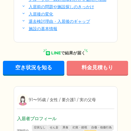
入居前の問題や施設探しのきっかけ
入居後の変化
退去検討理由・入居後のギャップ
施設の基本情報
LINE
で結果が届く
空き状況を知る
料金見積もり
91〜95歳 / 女性 / 要介護1 / 実の父母
入居者プロフィール
症状なし
せん妄
異食
幻覚・錯視
自傷・他傷行為
認知症の