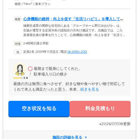
2
個室 / 7.8m
/ 基本プラン
心身機能の維持・向上を促す「生活リハビリ」を導入してい
ます
城東区成育の閑静な住宅街にある「グループホーム野江ゆおびか」は、
生協が運営する定員18名の認知症の方向け施設です。当施設では、ご入
居者様自身が家事を行うことで、心身機能の維持・向上を促す「生活リ
ハビリ」を導入。介護スタッフ24時間見守りの安心感のもと、ご自宅と
24時間介護士常駐
同じような生活を送りながら認知症の進行予防を目指しています。ご入
居者様らしい毎日を送れるように、余暇活動も応援。書道・手芸・絵画
定員2名
 /
2009年11月設立
 /
電話
06-6934-2051
など、ご自身の趣味に必要な道具のお持ち込みも可能です。また、近所
の公園への散策やスーパーへの買い物も積極的に行い、地域との触れ合
いを大切にしています。施設内のお庭では、明るい太陽の光を浴びなが
ら園芸活動も行えます。
最期まで親身にしてくれた。
駐車場入り口の狭さ
3.8
最後の方は無理に食べさせず、好きな物や食べやすい物で対応して
くれて本人も満足だったと思う。本来...
 続きを見る
空き状況を知る
料金見積もり
※2026/07/08更新
施設の詳細を見る