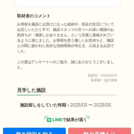
取材者のコメント
お母様を施設にお預けになった経緯や、現在の生活について
お話しいただく中で、施設スタッフの方々への深い感謝のお
気持ちが「感謝しかありません」という言葉に凝縮されてい
るように感じました。お母様を想う優しいお気持ちと、施設
との間に築かれた良好な信頼関係が伺える、心温まるお話で
した。

この度はアンケートへのご協力、誠にありがとうございまし
取材日：2026/05/10
執筆者：谷口美咲
見学した施設
施設探しをしていた時期：
2023/03 〜 2023/05
LINE
で結果が届く