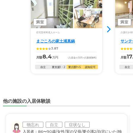
満室
満室
住宅型有料老人ホーム
介護付き有
まごころの家土浦真鍋
サンテ
3.87
8.4
17
月額
万円
月額
(入居金
0
万円
+介護保険料)
自立
要支援1・2
要介護1〜5
認知症可
自立
他の施設の入居体験談
物忘れ
自立
症状なし
入居者：86〜90歳/女性/実の父母/要介護2/自宅にいた(独