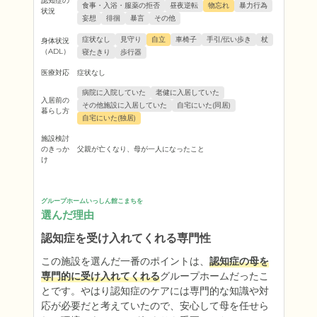
認知症の
食事・入浴・服薬の拒否
昼夜逆転
物忘れ
暴力行為
状況
妄想
徘徊
暴言
その他
症状なし
見守り
自立
車椅子
手引/伝い歩き
杖
身体状況
（ADL）
寝たきり
歩行器
医療対応
症状なし
病院に入院していた
老健に入居していた
入居前の
その他施設に入居していた
自宅にいた(同居)
暮らし方
自宅にいた(独居)
施設検討
のきっか
父親が亡くなり、母が一人になったこと
け
グループホームいっしん館こまちを
選んだ理由
認知症を受け入れてくれる専門性
この施設を選んだ一番のポイントは、
認知症の母を
専門的に受け入れてくれる
グループホームだったこ
とです。やはり認知症のケアには専門的な知識や対
応が必要だと考えていたので、安心して母を任せら