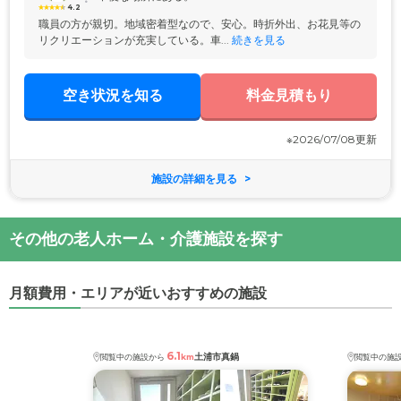
4.2
職員の方が親切。地域密着型なので、安心。時折外出、お花見等の
リクリエーションが充実している。車...
 続きを見る
空き状況を知る
料金見積もり
※2026/07/08更新
施設の詳細を見る
その他の老人ホーム・介護施設を探す
月額費用・エリアが近いおすすめの施設
6.1
土浦市真鍋
閲覧中の施設から
km
閲覧中の施