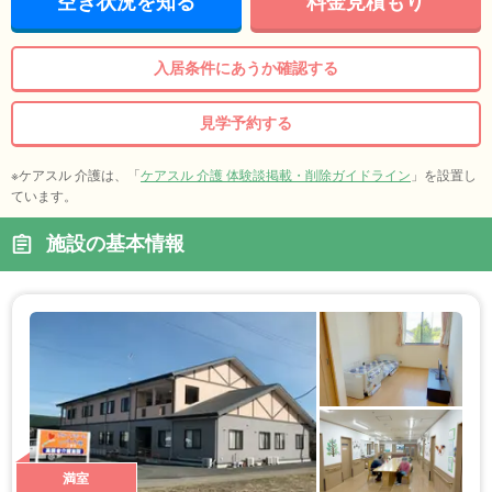
空き状況を知る
料金見積もり
入居条件にあうか確認する
見学予約する
※ケアスル 介護は、「
ケアスル 介護 体験談掲載・削除ガイドライン
」を設置し
ています。
施設の基本情報
満室