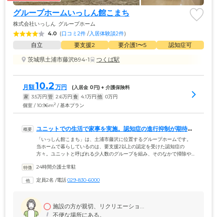
グループホームいっしん館こまち
株式会社いっしん
グループホーム
4.0
(
口コミ2件
 /
入居体験談2件
)
自立
要支援2
要介護1〜5
認知症可
茨城県土浦市藤沢894-1
つくば駅
10.2
月額
万円
(入居金 
0
円) + 介護保険料
家
3.5
万円
管
2.6
万円
食
4.1
万円
他
0
万円
2
個室 / 10.96m
/ 基本プラン
ユニットでの生活で家事を実施。認知症の進行抑制が期待で
きます
「いっしん館こまち」は、土浦市藤沢に位置するグループホームです。
当ホームで暮らしているのは、要支援2以上の認定を受けた認知症の
方々。ユニットと呼ばれる少人数のグループを組み、そのなかで掃除や
洗濯といった家事を分担しながら生活を送っています。お一人おひとり
24時間介護士常駐
の得意なことや、身体状況に合わせて役割を分担いたしますので、なに
かを強制するといったことは決してございません。おひとりでは難しい
定員2名
 /
電話
029-830-6000
ことは、スタッフが寄り添いサポートいたしますので、安心してお過ご
しください。当ホームでの暮らしでは、責任感や達成感を得やすく、認
知症の進行抑制につながります。
施設の方が親切、リクリエーショ...
不便な場所にある。