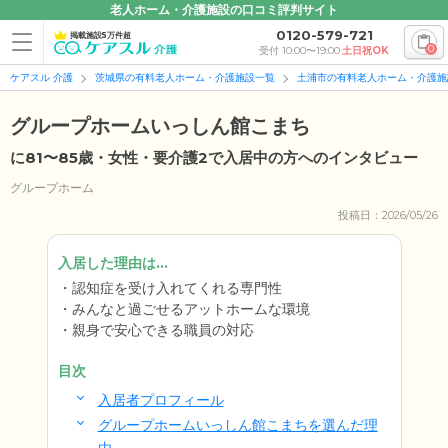
老人ホーム・介護施設の口コミ評判サイト
0120-579-721
掲載施設5万件超
0
受付 10:00〜19:00
土日祝OK
ケアスル 介護
茨城県の有料老人ホーム・介護施設一覧
土浦市の有料老人ホーム・介護施
グループホームいっしん館こまち
に81〜85歳・女性・要介護2で入居中の方へのインタビュー
グループホーム
投稿日：2026/05/26
入居した理由は...
認知症を受け入れてくれる専門性
みんなと過ごせるアットホームな環境
親身で安心できる職員の対応
目次
入居者プロフィール
グループホームいっしん館こまちを選んだ理