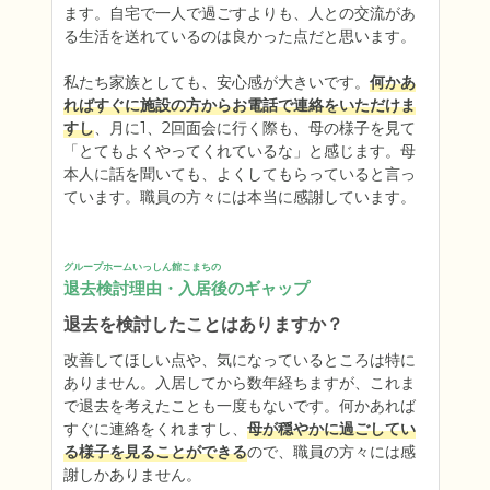
ます。自宅で一人で過ごすよりも、人との交流があ
る生活を送れているのは良かった点だと思います。

私たち家族としても、安心感が大きいです。
何かあ
ればすぐに施設の方からお電話で連絡をいただけま
すし
、月に1、2回面会に行く際も、母の様子を見て
「とてもよくやってくれているな」と感じます。母
本人に話を聞いても、よくしてもらっていると言っ
ています。職員の方々には本当に感謝しています。
グループホームいっしん館こまちの
退去検討理由・入居後のギャップ
退去を検討したことはありますか？
改善してほしい点や、気になっているところは特に
ありません。入居してから数年経ちますが、これま
で退去を考えたことも一度もないです。何かあれば
すぐに連絡をくれますし、
母が穏やかに過ごしてい
る様子を見ることができる
ので、職員の方々には感
謝しかありません。