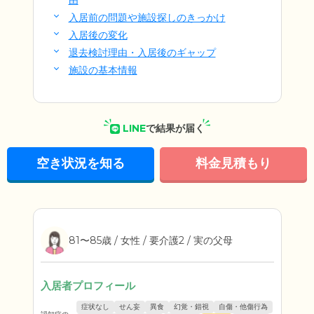
由
入居前の問題や施設探しのきっかけ
入居後の変化
退去検討理由・入居後のギャップ
施設の基本情報
LINE
で結果が届く
空き状況を知る
料金見積もり
81〜85歳 / 女性 / 要介護2 / 実の父母
入居者プロフィール
症状なし
せん妄
異食
幻覚・錯視
自傷・他傷行為