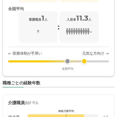
全国平均
1
11.3
看護職員
人
入居者
人
:
...
← 医療体制が手厚い
元気な方向け →
全国平均
職種ごとの経験年数
介護職員
合計 17人
神奈川県平均
1年未満
4人