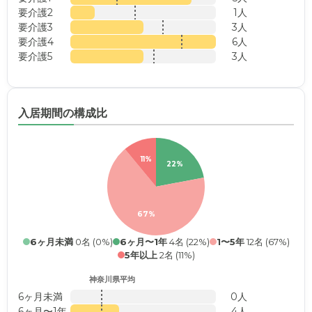
要介護2
1人
要介護3
3人
要介護4
6人
要介護5
3人
入居期間の構成比
11%
22%
67%
6ヶ月未満
0名 (0%)
6ヶ月〜1年
4名 (22%)
1〜5年
12名 (67%)
5年以上
2名 (11%)
神奈川県平均
6ヶ月未満
0人
6ヶ月〜1年
4人