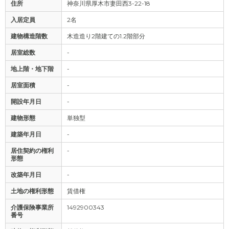
住所
神奈川県厚木市妻田西3-22-18
入居定員
2名
建物構造階数
木造造り2階建ての1.2階部分
居室総数
-
地上階・地下階
-
居室面積
-
開設年月日
-
建物形態
単独型
建築年月日
-
居住契約の権利
-
形態
改築年月日
-
土地の権利形態
賃借権
介護保険事業所
1492900343
番号