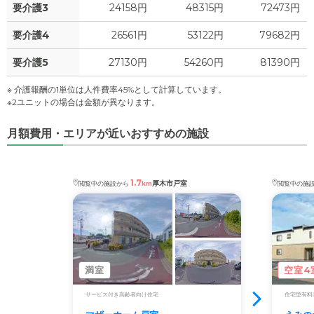
要介護3
24158円
48315円
72473円
要介護4
26561円
53122円
79682円
要介護5
27130円
54260円
81390円
※ 介護報酬の1単位は人件費率45%として計算しています。
※2ユニットの場合は金額が異なります。
月額費用・エリアが近いおすすめの施設
1.7
厚木市戸室
閲覧中の施設から
km
閲覧中の施
満室
空室4
サービス付き高齢者向け住宅
住宅型有料