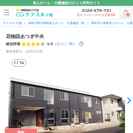
老人ホーム・介護施設の口コミ評判サイト
0120-579-721
掲載施設5万件超
0
受付 10:00〜19:00
土日祝OK
ケアスル 介護
神奈川県の有料老人ホーム・介護施設一覧
厚木市の有料老人ホーム・介護
花物語あつぎ中央
総合評価
4.0
（
口コミ
1
件
）
?
最終更新日：2026/07/08
1
/
14
1
/
14
満室