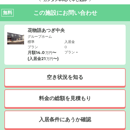
この施設にお問い合わせ
無料
花物語あつぎ中央
グループホーム
標準
入居金
プラン
0
-
月額
14.0
〜
プラン
万円
(入居金
21
〜)
万円
空き状況を知る
料金の総額を見積もり
入居条件にあうか確認