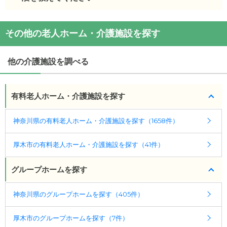
も良いと感じまし...
・初期費用が
21
万円
・月額費用が
14
万円
花物語あつぎ中央
の
交通アクセス
施設の雰囲気
その他の老人ホーム・介護施設を探す
・
住所：
神奈川県
厚木市
妻田西3-22-18
花物語あつぎ中央
のページでは、14枚の施設写真と
花物語あつぎ中央
の対応可能な入居条件は次のとお
360°パノラマ写真を見ることができます。
りです。
花物語あつぎ中央
の
交通アクセス
他の介護施設を調べる
・要介護度：要支援2、要介護1、要介護2、要介護
・入谷駅から1.8キロ
◎ケアスル 介護の3つの特徴
3、要介護4、要介護5
・経験豊富な入居相談員が完全無料で施設探しをサ
・認知症：受け入れ可
有料老人ホーム・介護施設を探す
ポート
ケアスル 介護では詳細な
料金プラン
をご確認頂けま
入居相談：
0120-579-721
（無料）
神奈川県の有料老人ホーム・介護施設を探す（1658件）
す。詳しくは
こちら
。
受付時間：10：00～19：00
厚木市の有料老人ホーム・介護施設を探す（41件）
・全国10000件の介護施設情報を掲載
◎ケアスル 介護の3つの特徴
幅広い選択肢の中から、条件にあった施設を選ぶ
・経験豊富な入居相談員が完全無料で施設探しをサ
グループホームを探す
ことができます。
ポート
入居相談：
0120-579-721
（無料）
・こだわりの条件や医療体制から施設を探せる
神奈川県のグループホームを探す（405件）
受付時間：10：00～19：00
たとえば「カラオケ」「麻雀」が楽しめる施設、
「夫婦入居可」の施設、「看取り可」の施設など、
厚木市のグループホームを探す（7件）
・全国10000件の介護施設情報を掲載
医療・看護体制から施設を探すこともできます。