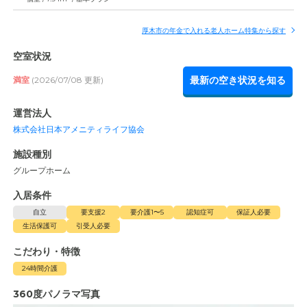
厚木市の年金で入れる老人ホーム特集から探す
空室状況
最新の空き状況を知る
満室
(2026/07/08 更新)
運営法人
株式会社日本アメニティライフ協会
施設種別
グループホーム
入居条件
自立
要支援2
要介護1〜5
認知症可
保証人必要
生活保護可
引受人必要
こだわり・特徴
24時間介護
360度パノラマ写真