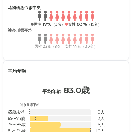
花物語あつぎ中央
17%
83%
男性
（3名）
女性
（15名）
神奈川県平均
男性 23%（9名）
女性 77%（30名）
平均年齢
83.0歳
平均年齢
神奈川県平均
65歳未満
0人
65〜75歳
3人
75〜85歳
5人
85〜95歳
10人