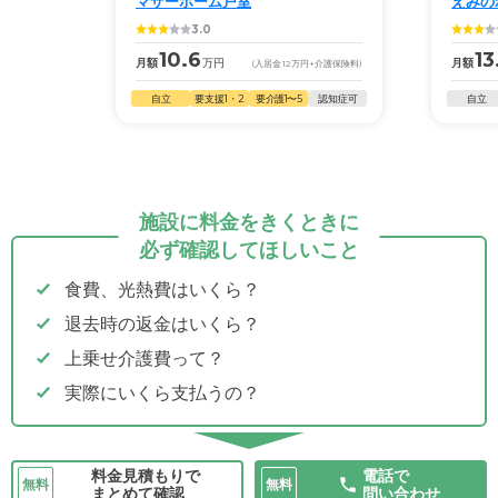
マザーホーム戸室
えみの
3.0
10.6
13
月額
万円
月額
(入居金
12
万円
+介護保険料)
自立
要支援1・2
要介護1〜5
認知症可
自立
施設に料金をきくときに
必ず確認してほしいこと
食費、光熱費はいくら？
退去時の返金はいくら？
上乗せ介護費って？
実際にいくら支払うの？
料金見積もりで
電話で
無料
無料
まとめて確認
問い合わせ