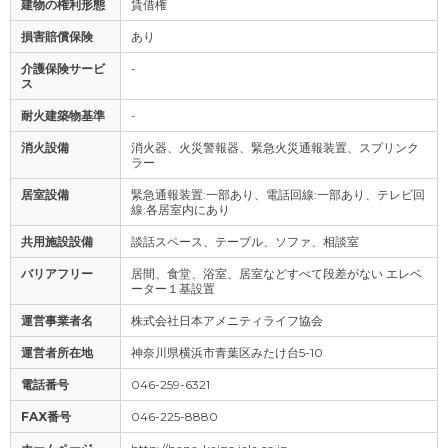
建物の権利形態
賃借権
損害賠償保険
あり
介護保険サービ
-
ス
耐火建築物基準
-
消火設備
消火器、火災警報器、緊急火災通報装置、スプリンク
ラー
居室設備
緊急通報装置:一部あり、電話回線:一部あり、テレビ回
線:各居室内にあり
共用施設設備
談話スペース、テーブル、ソファ、相談室
バリアフリー
居間、食堂、浴室、居室などすべて段差がない エレベ
ーター１基設置
運営事業者名
株式会社日本アメニティライフ協会
運営者所在地
神奈川県横浜市青葉区みたけ台5-10
電話番号
046-259-6321
FAX番号
046-225-8880