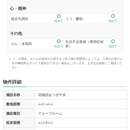
心・精神
統合失調症
うつ・鬱病
相談可
相談可
その他
生活不活発病（廃用症候
がん・末期癌
群）
相談可
相談可
※「○」の場合、ホームの状況や入居するご本人様の状態等によっては、入居のお受け入
れや継続的なサービス提供ができない場合もございます。まずはお気軽にご相談くだ
さい。
物件詳細
施設名称
花物語あつぎ中央
敷地面積
449.44㎡
施設種別
グループホーム
延床面積
443.82㎡