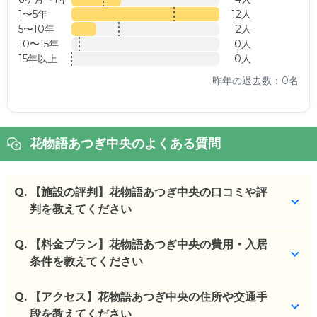
1〜5年
12人
5〜10年
2人
10〜15年
0人
15年以上
0人
昨年の退去数：0名
花物語あつぎ中央のよくある質問
Q.
【施設の評判】花物語あつぎ中央の口コミや評
判を教えてください
Q.
花物語あつぎ中央を見学した方の口コミを確認でき
【料金プラン】花物語あつぎ中央の費用・入居
ます。
条件を教えてください
花物語あつぎ中央
の
口コミ
Q.
花物語あつぎ中央
【アクセス】花物語あつぎ中央の住所や交通手
の入居金・月額料金は次のとおり
・
施設の従業員の方々の親切さや丁寧な感じがとて
です。
段を教えてください