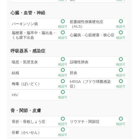
心臓・血管・神経
筋萎縮性側索硬化症
パーキンソン病
（ALS）
相談可
相談可
脳梗塞・脳卒中・脳出血・
心臓病・心筋梗塞・狭心症
くも膜下出血
相談可
相談可
呼吸器系・感染症
喘息・気管支炎
誤嚥性肺炎
相談可
相談可
結核
肝炎
相談可
相談可
MRSA（ブドウ球菌感染
梅毒（ばいどく）
症）
相談可
相談可
HIV
相談可
骨・関節・皮膚
骨折・骨粗しょう症
リウマチ・関節症
相談可
相談可
疥癬（かいせん）
相談可