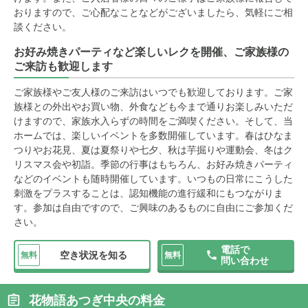
おりますので、ご心配なことなどがございましたら、気軽にご相
談ください。
お好み焼きパーティなど楽しいレクを開催、ご家族様の
ご来訪も歓迎します
ご家族様やご友人様のご来訪はいつでも歓迎しております。ご家
族様との外出やお買い物、外食なども今まで通りお楽しみいただ
けますので、家族水入らずの時間をご満喫ください。そして、当
ホームでは、楽しいイベントを多数開催しています。春はひなま
つりやお花見、夏は夏祭りや七夕、秋は芋掘りや運動会、冬はク
リスマス会や初詣。季節の行事はもちろん、お好み焼きパーティ
などのイベントも随時開催しています。いつもの日常にこうした
刺激をプラスすることは、認知機能の進行緩和にもつながりま
す。参加は自由ですので、ご興味のあるものに自由にご参加くだ
さい。
電話で
空き状況を知る
無料
無料
問い合わせ
花物語あつぎ中央の料金