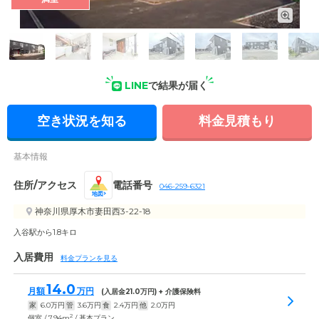
外観: 幹線から離れた静かな住宅街にたたずむホーム。和気あ
いあいとした雰囲気のなか、ゆったりと過ごしていただけま
す。
LINE
で結果が届く
空き状況を知る
料金見積もり
基本情報
住所/アクセス
電話番号
046-259-6321
地図
神奈川県厚木市妻田西3-22-18
入谷駅から1.8キロ
入居費用
料金プランを見る
14.0
月額
万円
(入居金
21.0
万円) + 介護保険料
家
6.0
万円
管
3.6
万円
食
2.4
万円
他
2.0
万円
2
個室 / 7.94m
/ 基本プラン