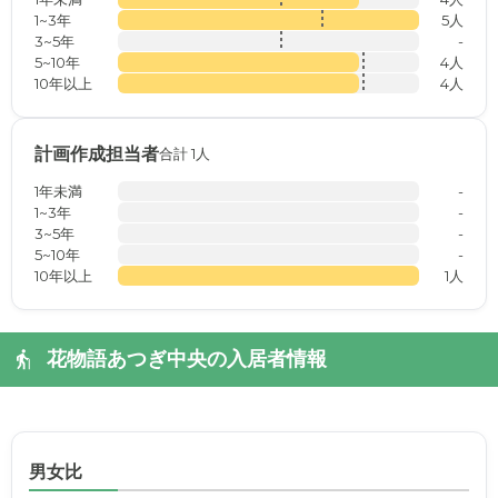
1~3年
5人
3~5年
-
5~10年
4人
10年以上
4人
計画作成担当者
合計 1人
1年未満
-
1~3年
-
3~5年
-
5~10年
-
10年以上
1人
花物語あつぎ中央の入居者情報
男女比