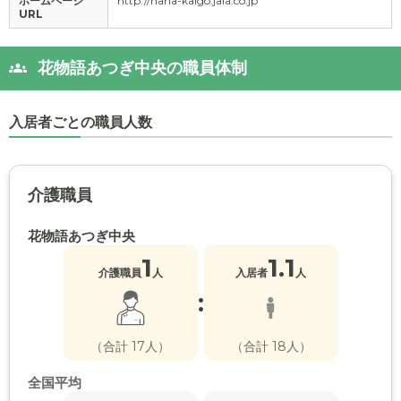
ホームページ
http://hana-kaigo.jala.co.jp
URL
花物語あつぎ中央の職員体制
入居者ごとの職員人数
介護職員
花物語あつぎ中央
1
1.1
介護職員
人
入居者
人
:
（合計 17人）
（合計 18人）
全国平均