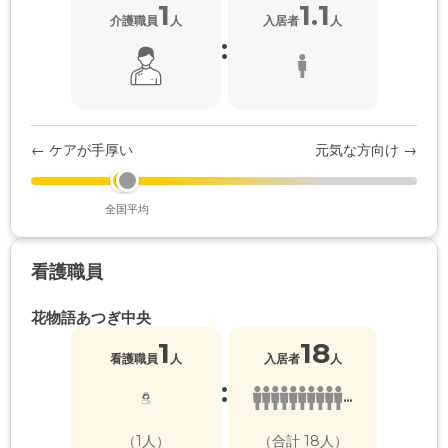
1
1.1
介護職員
人
入居者
人
:
← ケアが手厚い
元気な方向け →
全国平均
看護職員
花物語あつぎ中央
1
18
看護職員
人
入居者
人
:
...
（1人）
（合計 18人）