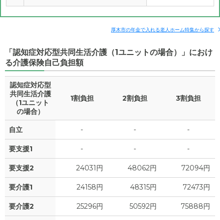
厚木市の年金で入れる老人ホーム特集から探す
「認知症対応型共同生活介護（1ユニットの場合）」におけ
る介護保険自己負担額
認知症対応型
共同生活介護
1割負担
2割負担
3割負担
（1ユニット
の場合）
自立
-
-
-
要支援1
-
-
-
要支援2
24031円
48062円
72094円
要介護1
24158円
48315円
72473円
要介護2
25296円
50592円
75888円