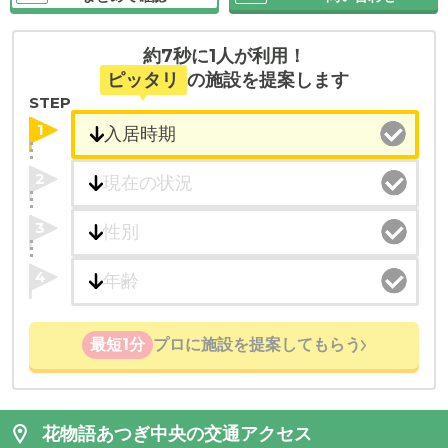
約7秒に1人が利用！
ピッタリ
の施設を提案します
STEP
1
2
3
4
最短1分
プロに施設を提案してもらう
花物語あつぎ中央の交通アクセス