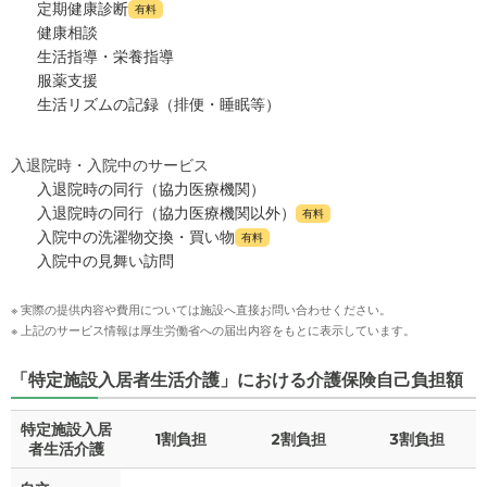
定期健康診断
有料
健康相談
生活指導・栄養指導
服薬支援
生活リズムの記録（排便・睡眠等）
入退院時・入院中のサービス
入退院時の同行（協力医療機関）
入退院時の同行（協力医療機関以外）
有料
入院中の洗濯物交換・買い物
有料
入院中の見舞い訪問
※ 実際の提供内容や費用については施設へ直接お問い合わせください。
※ 上記のサービス情報は厚生労働省への届出内容をもとに表示しています。
「特定施設入居者生活介護」における介護保険自己負担額
特定施設入居
1割負担
2割負担
3割負担
者生活介護