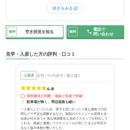
ニューや、行事の際には特別なご馳走が用意されたりしま
続きをみる
す。食事が単なる栄養摂取ではなく、「楽しみ」になって
いる。この工夫が、母の生活に彩りを与えてくれていると
感じます。
電話で
日々の
レクリエーションやイベントが非常に充実している
空き状況を知る
無料
無料
問い合わせ
点も、この施設の大きな魅力です。コンサートや季節の行
事、趣味のサークルなど、午後の時間になるとホールで何
かしらの催しが開かれていて、退屈することがありませ
見学・入居した方の評判・口コミ
ん。
最初は人見知りしていた母も、こうした活動を通じて自然
女性 / 90代前半 / 要介護3
入居済
と他の入居者さんと交流する機会が増え、今では気の合う
4.8
お友達と談笑するまでになりました。家にいたら、おそら
病院搬送の判断・連絡が迅速で明確
くテレビを見て一日が終わっていたかもしれません。こう
駐車場が狭く、周辺道路も細い
した毎日の小さな刺激が、心身の健康を保つ上でとても大
一人暮らしだったため、様子を見に行ったり急な連絡での訪
問などで予定を調整するなど。病院のスケジュール管理も含
め誰が付き添うか 急な体調変化も含めてスタッフが対応して
くれる。親戚と連携してスケジュールの空いてる人が対応す
るなど協力体制が整いだした...