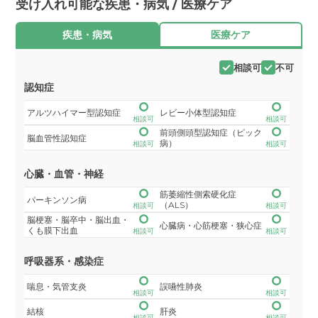
受け入れ可能な疾患・病気 / 医療ケア
疾患・病気
医療ケア
相談可
不可
認知症
アルツハイマー型認知症
レビー小体型認知症
相談可
相談可
前頭側頭型認知症（ピック
脳血管性認知症
病）
相談可
相談可
心臓・血管・神経
筋萎縮性側索硬化症
パーキンソン病
（ALS）
相談可
相談可
脳梗塞・脳卒中・脳出血・
心臓病・心筋梗塞・狭心症
くも膜下出血
相談可
相談可
呼吸器系・感染症
喘息・気管支炎
誤嚥性肺炎
相談可
相談可
結核
肝炎
相談可
相談可