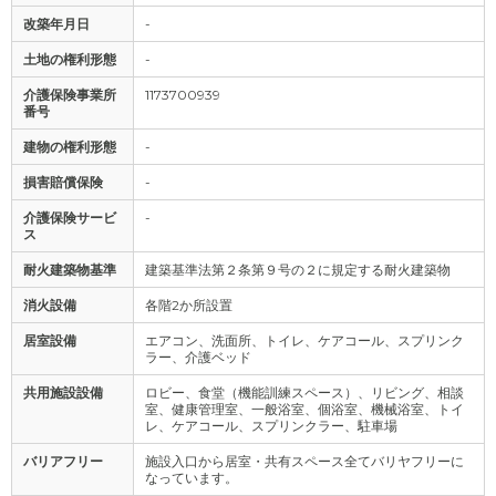
改築年月日
-
土地の権利形態
-
介護保険事業所
1173700939
番号
建物の権利形態
-
損害賠償保険
-
介護保険サービ
-
ス
耐火建築物基準
建築基準法第２条第９号の２に規定する耐火建築物
消火設備
各階2か所設置
居室設備
エアコン、洗面所、トイレ、ケアコール、スプリンク
ラー、介護ベッド
共用施設設備
ロビー、食堂（機能訓練スペース）、リビング、相談
室、健康管理室、一般浴室、個浴室、機械浴室、トイ
レ、ケアコール、スプリンクラー、駐車場
バリアフリー
施設入口から居室・共有スペース全てバリヤフリーに
なっています。