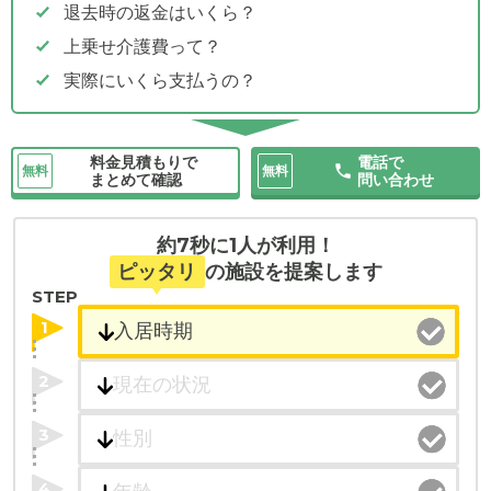
退去時の返金はいくら？
上乗せ介護費って？
実際にいくら支払うの？
料金見積もりで
電話で
無料
無料
まとめて確認
問い合わせ
約7秒に1人が利用！
ピッタリ
の施設を提案します
STEP
1
2
3
4