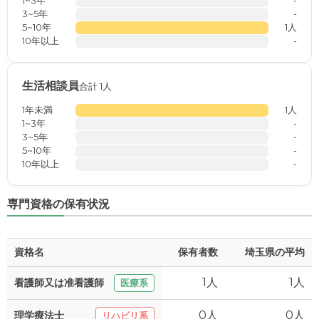
1~3年
-
3~5年
-
5~10年
1人
10年以上
-
生活相談員
合計 1人
1年未満
1人
1~3年
-
3~5年
-
5~10年
-
10年以上
-
専門資格の保有状況
資格名
保有者数
埼玉県の平均
1人
1人
看護師又は准看護師
医療系
0人
0人
理学療法士
リハビリ系