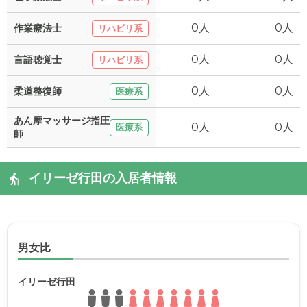
0人
0人
作業療法士
リハビリ系
0人
0人
言語聴覚士
リハビリ系
0人
0人
柔道整復師
医療系
あん摩マッサージ指圧
0人
0人
医療系
師
イリーゼ行田の入居者情報
男女比
イリーゼ行田