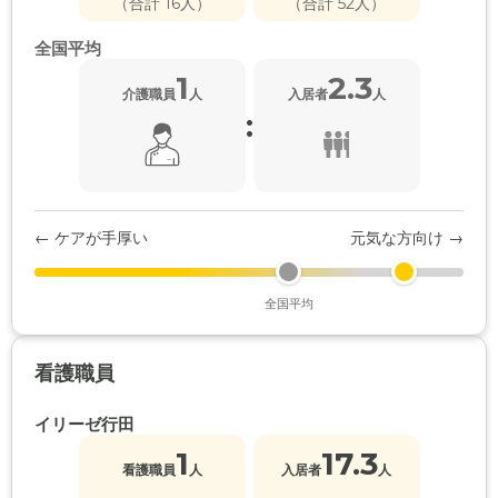
（合計 16人）
（合計 52人）
全国平均
1
2.3
介護職員
人
入居者
人
:
← ケアが手厚い
元気な方向け →
全国平均
看護職員
イリーゼ行田
1
17.3
看護職員
人
入居者
人