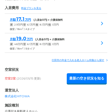
入居費用
料金プランを見る
17.1
月額
万円
(入居金
0
円) + 介護保険料
家
2.9
万円
管
6.1
万円
食
8.1
万円
他
0
万円
2
個室 / 18m
/ Aタイプ
19.0
月額
万円
(入居金
0
円) + 介護保険料
家
4.8
万円
管
6.1
万円
食
8.1
万円
他
0
万円
2
個室 / 18m
/ Bタイプ
行田市の年金で入れる老人ホーム特集から探す
空室状況
最新の空き状況を知る
空室2室
(2026/05/15 更新)
運営法人
株式会社HITOWA
施設種別
介護付き有料老人ホーム