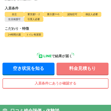
入居条件
自立
要支援1・2
要介護1〜5
認知症可
保証人必要
生活保護可
引受人必要
こだわり・特徴
24時間介護
トイレ有居室
LINE
で結果が届く
空き状況を知る
料金見積もり
入居条件にあうか確認する
口コミ総合評価・体験談