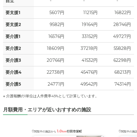
自立
-
-
-
要支援1
5607円
11215円
16822円
要支援2
9582円
19164円
28746円
要介護1
16576円
33152円
49727円
要介護2
18609円
37218円
55828円
要介護3
20766円
41532円
62298円
要介護4
22738円
45476円
68213円
要介護5
24771円
49542円
74314円
※ 介護報酬の1単位は人件費率45%として計算しています。
月額費用・エリアが近いおすすめの施設
1.0
行田市栄町
閲覧中の施設から
km
閲覧中の施