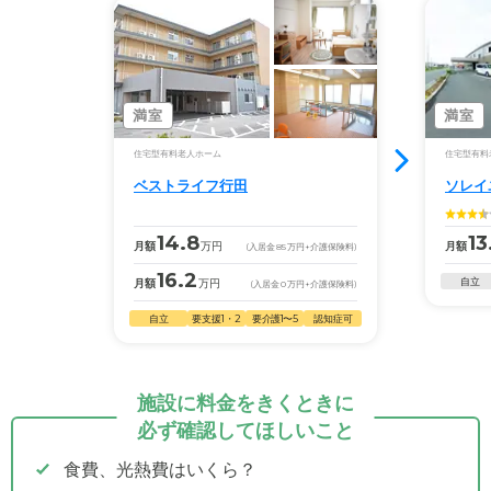
満室
満室
住宅型有料老人ホーム
住宅型有料
ベストライフ行田
ソレイ
14.8
13
月額
万円
月額
(入居金
85
万円
+介護保険料)
16.2
自立
月額
万円
(入居金
0
万円
+介護保険料)
自立
要支援1・2
要介護1〜5
認知症可
施設に料金をきくときに
必ず確認してほしいこと
食費、光熱費はいくら？