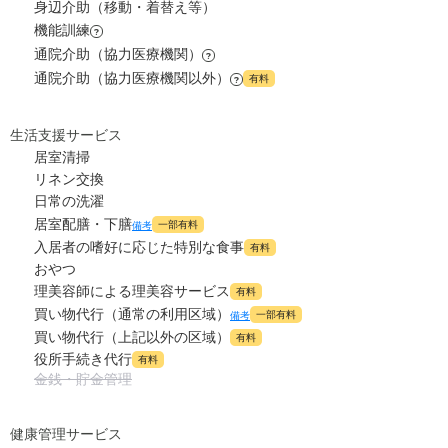
身辺介助（移動・着替え等）
0
水道・光熱費
機能訓練
万円
?
通院介助（協力医療機関）
?
0
上乗せ介護費
?
通院介助（協力医療機関以外）
万円
有料
?
0
その他
万円
生活支援サービス
居室清掃
-
介護保険料
万円
リネン交換
日常の洗濯
居室配膳・下膳
一部有料
備考
入居者の嗜好に応じた特別な食事
有料
おやつ
理美容師による理美容サービス
有料
買い物代行（通常の利用区域）
一部有料
備考
買い物代行（上記以外の区域）
有料
役所手続き代行
有料
金銭・貯金管理
健康管理サービス