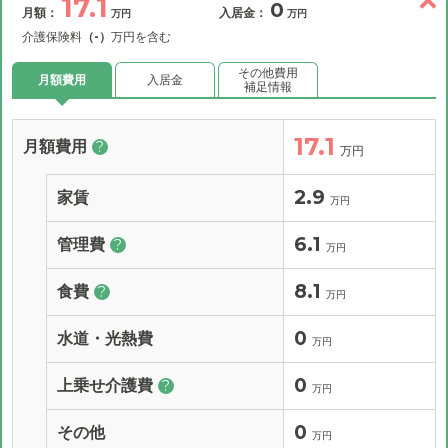
17.1
0
月額：
入居金：
万円
万円
介護保険料
（-）
万円を含む
その他費用
月額費用
入居金
補足情報
17.1
月額費用
?
万円
2.9
家賃
万円
6.1
管理費
?
万円
8.1
食費
?
万円
0
水道・光熱費
万円
0
上乗せ介護費
?
万円
0
その他
万円