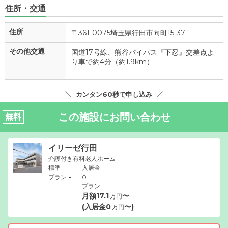
住所・交通
住所
〒361-0075埼玉県
行田市
向町15-37
その他交通
国道17号線、熊谷バイパス『下忍』交差点よ
り車で約4分（約1.9km）
カンタン60秒で申し込み
この施設にお問い合わせ
無料
イリーゼ行田
介護付き有料老人ホーム
標準
入居金
-
プラン
0
プラン
月額
17.1
〜
万円
(入居金
0
〜)
万円