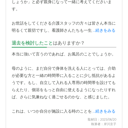
しょうか」と必ず親身になって一緒に考えてくださいま
す。
お世話をしてくださる介護スタッフの方々は皆さん本当に
明るくて親切ですし、看護師さんたちも一生懸命に対応し
...続きをみる
てくださいます。これはきっと、
会社として職員さんの教
退去を検討したこと
はありますか？
育がしっかりとされている
からなのだろうと感じていま
す。家族としては、大切な母を安心してお任せできる、こ
本当に強いて言うのであれば、お風呂のことでしょうか。
れ以上ない信頼の証です。
毎日の食事がとても美味しいことも、母にとっては大きな
母のように、まだ自分で身体を洗える人にとっては、介助
喜びのようです。私も見学の際に厨房を拝見したのです
が必要な方と一緒の時間帯に入ることに少し抵抗があるよ
が、ちゃんと調理師の方々が
施設内の厨房で手作り
されて
うです。もし、自立して入れる人専用の時間帯を設けても
いるんです。施設によっては、外部で作られたものを温め
らえたり、個浴をもっと自由に使えるようになったりすれ
るだけ、という所もあると聞きますが、ここではいつも出
ば、さらに気兼ねなく過ごせるのかな、と感じました。
来立ての温かいご飯が提供されます。
これは、いつか自分が施設に入る時のことを想像した時
...続きをみる
栄養バランスが考えられた、優しい味付けの通常メニュー
取材日：2025/06/20
はもちろん、月に2回、有料ですが、海鮮丼などの特別メ
執筆者：岸川京子