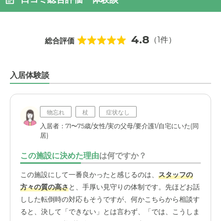
4.8
（1件）
総合評価
入居体験談
物忘れ
杖
症状なし
入居者：71〜75歳/女性/実の父母/要介護1/自宅にいた(同
居)
この施設に決めた理由
は何ですか？
この施設にして一番良かったと感じるのは、
スタッフの
方々の質の高さ
と、手厚い見守りの体制です。先ほどお話
しした転倒時の対応もそうですが、何かこちらから相談す
ると、決して「できない」とは言わず、「では、こうしま