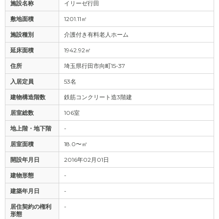
施設名称
イリーゼ行田
敷地面積
1201.11㎡
施設種別
介護付き有料老人ホーム
延床面積
1942.92㎡
住所
埼玉県行田市向町15-37
入居定員
53名
建物構造階数
鉄筋コンクリート造3階建
居室総数
106室
地上階・地下階
-
居室面積
18.0〜㎡
開設年月日
2016年02月01日
建物形態
-
建築年月日
-
居住契約の権利
-
形態