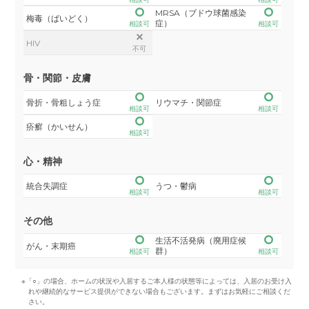
MRSA（ブドウ球菌感染
梅毒（ばいどく）
症）
相談可
相談可
HIV
不可
骨・関節・皮膚
骨折・骨粗しょう症
リウマチ・関節症
相談可
相談可
疥癬（かいせん）
相談可
心・精神
統合失調症
うつ・鬱病
相談可
相談可
その他
生活不活発病（廃用症候
がん・末期癌
群）
相談可
相談可
※「○」の場合、ホームの状況や入居するご本人様の状態等によっては、入居のお受け入
れや継続的なサービス提供ができない場合もございます。まずはお気軽にご相談くだ
さい。