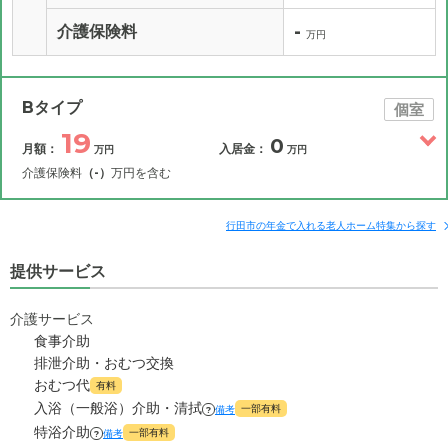
-
介護保険料
万円
Bタイプ
個室
19
0
月額：
入居金：
万円
万円
介護保険料
（-）
万円を含む
その他費用
月額費用
入居金
補足情報
行田市の年金で入れる老人ホーム特集から探す
提供サービス
19
月額費用
?
万円
介護サービス
4.8
家賃
万円
食事介助
排泄介助・おむつ交換
6.1
管理費
?
おむつ代
万円
有料
入浴（一般浴）介助・清拭
一部有料
備考
?
8.1
食費
?
特浴介助
万円
一部有料
備考
?