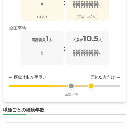
:
...
（3人）
（合計 52人）
全国平均
1
10.5
看護職員
人
入居者
人
:
...
← 医療体制が手厚い
元気な方向け →
全国平均
職種ごとの経験年数