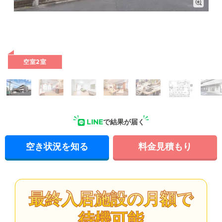
外観: 秩父本線「行田市」駅より徒歩約13分。入居金0円で入居
できる、認知症の方も受け入れ可能な介護付き有料老人ホーム
です。
空室2室
LINE
で結果が届く
空き状況を知る
料金見積もり
最終入居施設の月額で
待機可能