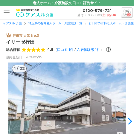
老人ホーム・介護施設の口コミ評判サイト
0120-579-721
掲載施設5万件超
0
受付 10:00〜19:00
土日祝OK
ケアスル 介護
埼玉県の有料老人ホーム・介護施設一覧
行田市の有料老人ホーム・介護施
行田市 人気 No.3
イリーゼ行田
総合評価
4.8
（
口コミ
1
件
/
入居体験談
1
件
）
?
最終更新日：2026/05/15
1
/
22
1
/
22