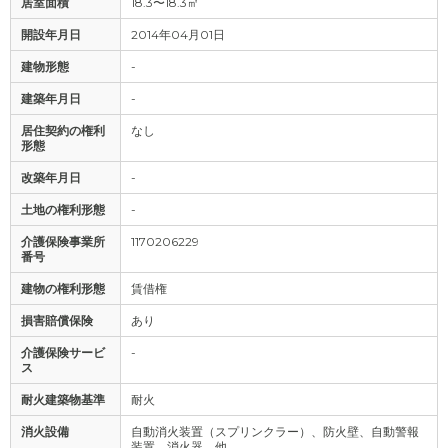
居室面積
18.3〜18.3㎡
開設年月日
2014年04月01日
建物形態
-
建築年月日
-
居住契約の権利
なし
形態
改築年月日
-
土地の権利形態
-
介護保険事業所
1170206229
番号
建物の権利形態
賃借権
損害賠償保険
あり
介護保険サービ
-
ス
耐火建築物基準
耐火
消火設備
自動消火装置（スプリンクラー）、防火壁、自動警報
装置、消火器、他