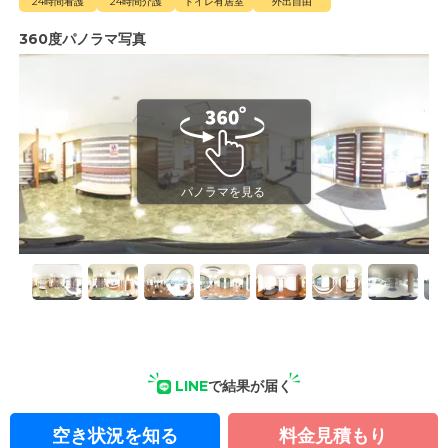
24時間看護
24時間介護
トイレ有居室
外出自由
360度パノラマ写真
LINE
で結果が届く
空き状況を知る
料金見積もり