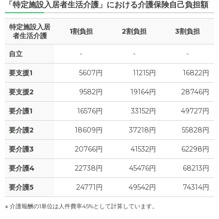
「特定施設入居者生活介護」における介護保険自己負担額
特定施設入居
1割負担
2割負担
3割負担
者生活介護
自立
-
-
-
要支援1
5607円
11215円
16822円
要支援2
9582円
19164円
28746円
要介護1
16576円
33152円
49727円
要介護2
18609円
37218円
55828円
要介護3
20766円
41532円
62298円
要介護4
22738円
45476円
68213円
要介護5
24771円
49542円
74314円
※ 介護報酬の1単位は人件費率45%として計算しています。