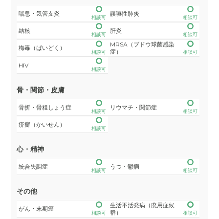
喘息・気管支炎
誤嚥性肺炎
相談可
相談可
結核
肝炎
相談可
相談可
MRSA（ブドウ球菌感染
梅毒（ばいどく）
症）
相談可
相談可
HIV
相談可
骨・関節・皮膚
骨折・骨粗しょう症
リウマチ・関節症
相談可
相談可
疥癬（かいせん）
相談可
心・精神
統合失調症
うつ・鬱病
相談可
相談可
その他
生活不活発病（廃用症候
がん・末期癌
群）
相談可
相談可