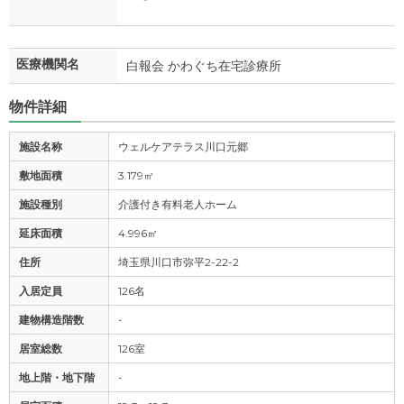
医療機関名
白報会 かわぐち在宅診療所
物件詳細
施設名称
ウェルケアテラス川口元郷
敷地面積
3.179㎡
施設種別
介護付き有料老人ホーム
延床面積
4.996㎡
住所
埼玉県川口市弥平2-22-2
入居定員
126名
建物構造階数
-
居室総数
126室
地上階・地下階
-