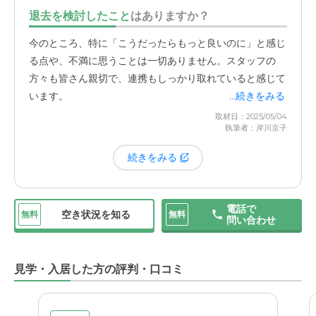
いた地元の施設は、コロナ禍という事情もあったのかもし
退去を検討したこと
はありますか？
れませんが、何かと制限が多い印象でした。それに比べ
て、今の施設は自由度が高いと感じます。もちろん、門限
今のところ、特に「こうだったらもっと良いのに」と感じ
や食事の時間など基本的なルールはありますが、その中で
る点や、不満に思うことは一切ありません。スタッフの
も本人の希望をできる限り叶えようとしてくださる姿勢が
方々も皆さん親切で、連携もしっかり取れていると感じて
嬉しいです。例えば、面会時間についても、事前に相談す
います。
...続きをみる
れば柔軟に対応していただけることがあります。母は犬が
取材日：2025/05/04
大好きなので、私が飼っている犬に会わせてあげられるの
執筆者：岸川京子
は本当に嬉しいポイントです。見学時に確認したところ、
続きをみる
部屋に連れて行って触れ合わせても良い
とのことでした。
動物とのふれあいが制限される施設も多い中で、このよう
に対応していただけるのは、母にとっても私にとっても大
電話で
きな精神的な支えになっています。
空き状況を知る
無料
無料
問い合わせ
見学・入居した方の評判・口コミ