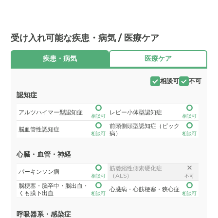
受け入れ可能な疾患・病気 / 医療ケア
疾患・病気
医療ケア
相談可
不可
認知症
アルツハイマー型認知症
レビー小体型認知症
相談可
相談可
前頭側頭型認知症（ピック
脳血管性認知症
病）
相談可
相談可
心臓・血管・神経
筋萎縮性側索硬化症
パーキンソン病
（ALS）
相談可
不可
脳梗塞・脳卒中・脳出血・
心臓病・心筋梗塞・狭心症
くも膜下出血
相談可
相談可
呼吸器系・感染症