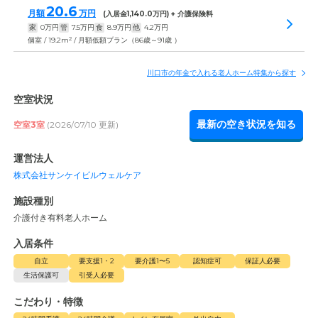
20.6
月額
万円
(入居金
1,140.0
万円) + 介護保険料
家
0
万円
管
7.5
万円
食
8.9
万円
他
4.2
万円
2
個室 / 19.2m
/ 月額低額プラン（86歳～91歳 ）
川口市の年金で入れる老人ホーム特集から探す
空室状況
最新の空き状況を知る
空室3室
(2026/07/10 更新)
運営法人
株式会社サンケイビルウェルケア
施設種別
介護付き有料老人ホーム
入居条件
自立
要支援1・2
要介護1〜5
認知症可
保証人必要
生活保護可
引受人必要
こだわり・特徴