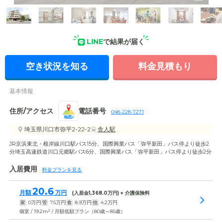
外観の写真
LINE
で結果が届く
空き状況を知る
料金見積もり
基本情報
住所/アクセス
電話番号
048-228-7271
地図
埼玉県川口市弥平2-22-2
舎人駅
JR京浜東北・根岸線川口駅バス15分、国際興業バス「弥平新田」バス停より徒歩2
分埼玉高速鉄道川口元郷駅バス6分、国際興業バス「弥平新田」バス停より徒歩2分
入居費用
料金プランを見る
20.6
月額
万円
(入居金
1,368.0
万円) + 介護保険料
家
0
万円
管
7.5
万円
食
8.9
万円
他
4.2
万円
2
個室 / 19.2m
/ 月額低額プラン（80歳～85歳）