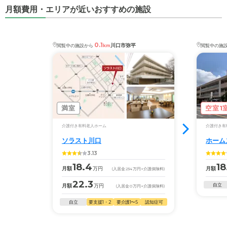
月額費用・エリアが近いおすすめの施設
0.1
川口市弥平
閲覧中の施設から
km
閲覧中の施
満室
空室1
介護付き有料老人ホーム
介護付き有
ソラスト川口
ホーム
3.13
18.4
18
月額
万円
月額
(入居金
234
万円
+介護保険料)
22.3
自立
月額
万円
(入居金
0
万円
+介護保険料)
自立
要支援1・2
要介護1〜5
認知症可