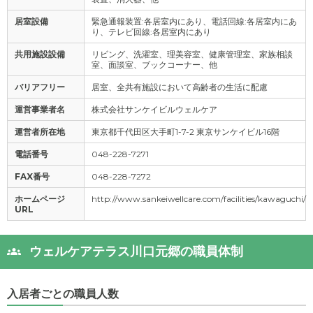
居室設備
緊急通報装置:各居室内にあり、電話回線:各居室内にあ
り、テレビ回線:各居室内にあり
共用施設設備
リビング、洗濯室、理美容室、健康管理室、家族相談
室、面談室、ブックコーナー、他
バリアフリー
居室、全共有施設において高齢者の生活に配慮
運営事業者名
株式会社サンケイビルウェルケア
運営者所在地
東京都千代田区大手町1-7-2 東京サンケイビル16階
電話番号
048-228-7271
FAX番号
048-228-7272
ホームページ
http://www.sankeiwellcare.com/facilities/kawaguchi/
URL
ウェルケアテラス川口元郷の職員体制
入居者ごとの職員人数