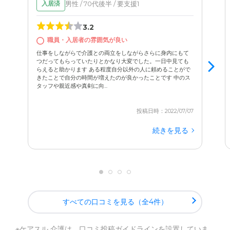
男性 / 70代後半 / 要支援1
入居済
3.2
職員・入居者の雰囲気が良い
仕事をしながらで介護との両立をしながらさらに身内にもて
つだってもらっていたりとかなり大変でした。一日中見ても
らえると助かります ある程度自分以外の人に頼めることがで
きたことで自分の時間が増えたのが良かったことです 中のス
タッフや親近感や真剣に向...
投稿日時：2022/07/07
続きを見る
すべての口コミを見る（全4件）
※ケアスル 介護は、
口コミ投稿ガイドライン
を設置していま