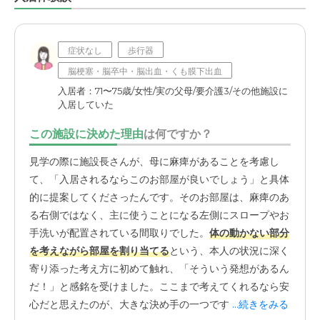
症状なし
歩行器
脳梗塞・脳卒中・脳出血・くも膜下出血
入居者：71〜75歳/女性/実の父母/要介護3/その他施設に
入居していた
この施設に決めた理由
は何ですか？
見学の際に施設長さんが、母に麻痺があることを考慮し
て、「入居されるならこのお部屋が良いでしょう」と具体
的に提案してくださったんです。そのお部屋は、麻痺のあ
る右側ではなく、主に使うことになる左側にスロープやお
手洗いが配置されている間取りでした。
体の動かない部分
を考えながら部屋を割り当てる
という、本人の状況に深く
寄り添った考え方に初めて触れ、「そういう発想があるん
だ！」と感銘を受けました。ここまで考えてくれるなら安
心だと思えたのが、大きな決め手の一つです。以前入って
...続きをみる