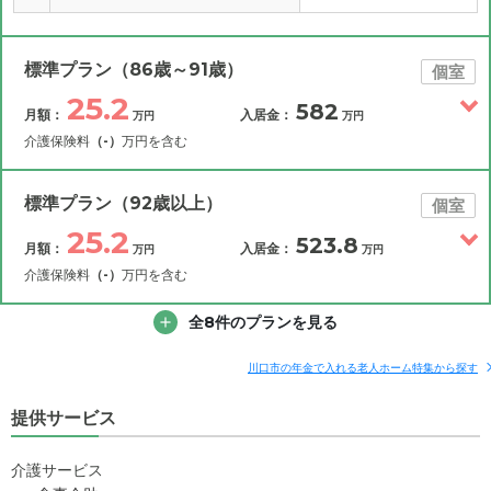
標準プラン（86歳～91歳）
個室
25.2
582
月額：
入居金：
万円
万円
介護保険料
（-）
万円を含む
その他費用
月額費用
入居金
補足情報
標準プラン（92歳以上）
個室
25.2
523.8
月額：
入居金：
万円
万円
25.2
月額費用
?
万円
介護保険料
（-）
万円を含む
4.6
その他費用
家賃
全8件のプランを見る
月額費用
入居金
万円
補足情報
7.5
管理費
?
川口市の年金で入れる老人ホーム特集から探す
万円
25.2
月額費用
?
万円
提供サービス
8.9
食費
?
万円
4.6
家賃
万円
0
介護サービス
水道・光熱費
万円