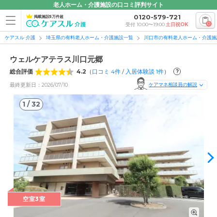
老人ホーム・介護施設の口コミ評判サイト
0120-579-721
掲載施設5万件超
0
受付 10:00〜19:00
土日祝OK
ケアスル 介護
埼玉県の有料老人ホーム・介護施設一覧
川口市の有料老人ホーム・介護施
ウェルケアテラス川口元郷
総合評価
4.2
（
口コミ
4
件
/
入居体験談
1
件
）
?
最終更新日：2026/07/10
ケアマネ相談員の解説
1
/
32
1
/
32
空室3室