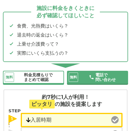
施設に料金をきくときに
必ず確認してほしいこと
食費、光熱費はいくら？
退去時の返金はいくら？
上乗せ介護費って？
実際にいくら支払うの？
料金見積もりで
電話で
無料
無料
まとめて確認
問い合わせ
約7秒に1人が利用！
ピッタリ
の施設を提案します
STEP
1