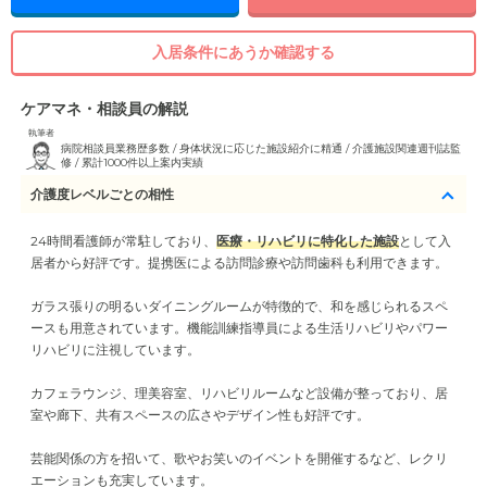
入居条件にあうか確認する
ケアマネ・相談員の解説
執筆者
病院相談員業務歴多数 / 身体状況に応じた施設紹介に精通 / 介護施設関連週刊誌監
修 / 累計1000件以上案内実績
介護度レベルごとの相性
24時間看護師が常駐しており、
医療・リハビリに特化した施設
として入
居者から好評です。提携医による訪問診療や訪問歯科も利用できます。
ガラス張りの明るいダイニングルームが特徴的で、和を感じられるスペ
ースも用意されています。機能訓練指導員による生活リハビリやパワー
リハビリに注視しています。
カフェラウンジ、理美容室、リハビリルームなど設備が整っており、居
室や廊下、共有スペースの広さやデザイン性も好評です。
芸能関係の方を招いて、歌やお笑いのイベントを開催するなど、レクリ
エーションも充実しています。