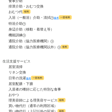
食事介助
7.5
管理費
?
万円
排泄介助・おむつ交換
4.2
上乗せ介護費
?
万円
おむつ代
有料
8.9
食費
?
万円
入浴（一般浴）介助・清拭
一部有料
備考
0
?
その他
万円
特浴介助
?
0
水道・光熱費
万円
身辺介助（移動・着替え等）
-
介護保険料
万円
機能訓練
?
4.2
上乗せ介護費
?
万円
通院介助（協力医療機関）
?
通院介助（協力医療機関以外）
有料
?
0
その他
万円
-
介護保険料
生活支援サービス
万円
居室清掃
リネン交換
日常の洗濯
一部有料
備考
居室配膳・下膳
入居者の嗜好に応じた特別な食事
おやつ
理美容師による理美容サービス
有料
買い物代行（通常の利用区域）
買い物代行（上記以外の区域）
有料