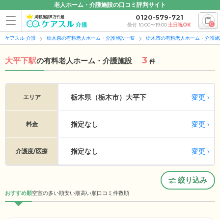
老人ホーム・介護施設の口コミ評判サイト
0120-579-721
掲載施設5万件超
0
受付 10:00〜19:00
土日祝OK
ケアスル 介護
栃木県の有料老人ホーム・介護施設一覧
栃木市の有料老人ホーム・介護施
3
大平下駅
の
有料老人ホーム・介護施設
件
変更
栃木県（栃木市）
大平下
エリア
指定なし
変更
料金
指定なし
変更
介護度/医療
絞り込み
おすすめ順
空室の多い順
安い順
高い順
口コミ件数順