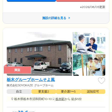
※2026/08/05更新
施設の詳細を見る
満室
栃木グループホームそよ風
株式会社SOYOKAZE
グループホーム
自立
要支援2
要介護1〜5
認知症可
栃木県栃木市沼和田町10-10
栃木駅
から 徒歩5分