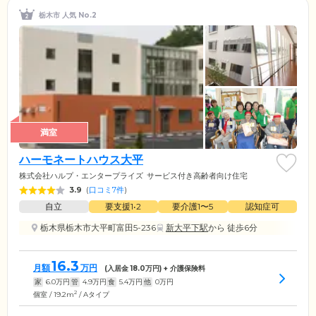
栃木市 人気 No.2
満室
ハーモネートハウス大平
株式会社ハルプ・エンタープライズ
サービス付き高齢者向け住宅
3.9
(
口コミ7件
)
自立
要支援1•2
要介護1〜5
認知症可
栃木県栃木市大平町富田5-236
新大平下駅
から 徒歩6分
16.3
月額
万円
(入居金
18.0
万円) + 介護保険料
家
6.0
万円
管
4.9
万円
食
5.4
万円
他
0
万円
2
個室 / 19.2m
/ Aタイプ