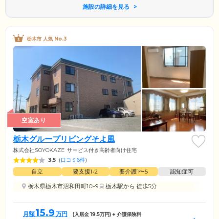
施設の詳細を見る
栃木市 人気 No.3
空室あり
栃木グループリビングそよ風
株式会社SOYOKAZE
サービス付き高齢者向け住宅
3.5
(
口コミ6件
)
自立
要支援1•2
要介護1〜5
認知症可
栃木県栃木市沼和田町10-9
栃木駅
から 徒歩5分
15.9
月額
万円
(入居金
19.5
万円) + 介護保険料