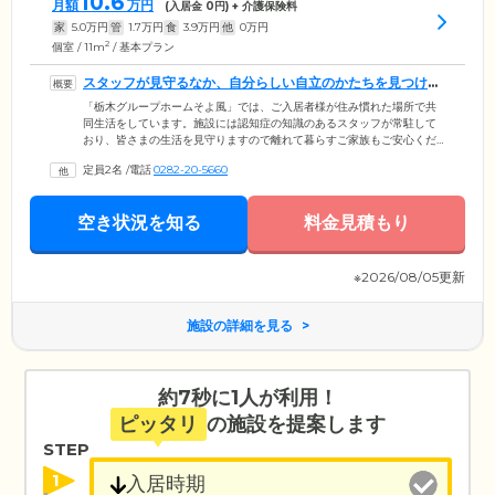
10.6
月額
万円
(入居金
0
円) + 介護保険料
家
5.0
万円
管
1.7
万円
食
3.9
万円
他
0
万円
2
個室 / 11m
/ 基本プラン
スタッフが見守るなか、自分らしい自立のかたちを見つけて
いきます
「栃木グループホームそよ風」では、ご入居者様が住み慣れた場所で共
同生活をしています。施設には認知症の知識のあるスタッフが常駐して
おり、皆さまの生活を見守りますので離れて暮らすご家族もご安心くだ
さい。毎日の生活の中では、家事や洗濯をできる限りご自身やご入居者
定員2名
/
電話
0282-20-5660
様の間で分担しています。皆さま、コミュニケーションをとりながら和
気あいあいと生活されています。しっかりとお体の状態を把握しなが
ら、ご自身の能力に応じて自立できるような支援をいたしますのでお任
空き状況を知る
料金見積もり
せください。お食事づくりでは買出しから調理、配膳までご入居者様の
意思を尊重しながらお手伝いいただくこともあります。
※2026/08/05更新
施設の詳細を見る
約7秒に1人が利用！
ピッタリ
の施設を提案します
STEP
1