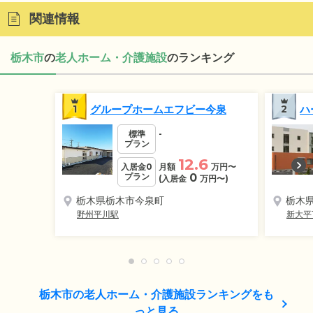
関連情報
栃木市
の
老人ホーム・介護施設
のランキング
1
グループホームエフビー今泉
2
ハ
標準
-
プラン
12.6
入居金0
月額
万円
〜
プラン
0
(入居金
万円
〜)
栃木県栃木市今泉町
栃木
野州平川駅
新大平
栃木市の老人ホーム・介護施設ランキングをも
っと見る