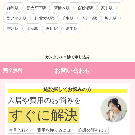
静和駅
新大平下駅
新栃木駅
合戦場駅
家中駅
野州平川駅
野州大塚駅
壬生駅
佐野市駅
堀米駅
吉水駅
田沼駅
多田駅
葛生駅
カンタン60秒で申し込み
お問い合わせ
完全無料
施設探しでお悩みの方
入居や費用のお悩みを
すぐに解決
今月入れる？
費用を抑えるには？
施設の評判は？