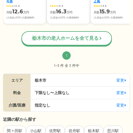
今泉
よ風
3.0
3.9
3.5
12.6
16.3
15.9
月額
万円
月額
万円
月額
万円
(入居金0万円+介護保険料)
(入居金18万円+介護保険料)
(入居金20万円+介護保険料)
栃木市の老人ホームを全て見る
1
1~3 件 全 3 件中
エリア
栃木市
変更
料金
下限なし〜上限なし
変更
介護/医療
指定なし
変更
近隣の駅から探す
間々田駅
小山駅
佐野駅
岩舟駅
栃木駅
思川駅