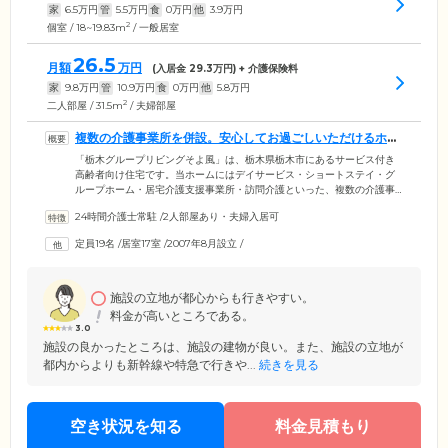
家
6.5
万円
管
5.5
万円
食
0
万円
他
3.9
万円
2
個室 / 18~19.83m
/ 一般居室
26.5
月額
万円
(入居金
29.3
万円) + 介護保険料
家
9.8
万円
管
10.9
万円
食
0
万円
他
5.8
万円
2
二人部屋 / 31.5m
/ 夫婦部屋
複数の介護事業所を併設。安心してお過ごしいただけるホー
ムです
「栃木グループリビングそよ風」は、栃木県栃木市にあるサービス付き
高齢者向け住宅です。当ホームにはデイサービス・ショートステイ・グ
ループホーム・居宅介護支援事業所・訪問介護といった、複数の介護事
業所が併設されています。ご入居対象は、原則満60歳以上で、身の回り
24時間介護士常駐
/
2人部屋あり・夫婦入居可
のことがご自身で行える「自立」の方、要支援・要介護の認定を受けて
いる方。JR両毛線「栃木」駅より徒歩6分で、ご家族様やご友人様もご来
定員19名
/
居室17室
/
2007年8月設立
/
訪しやすい立地です。17室あるお部屋は全室個室。ご夫婦やご親族でご
入居いただける2人部屋もご用意しています。落ち着いた環境の中で、ゆ
ったりとお過ごしください。
施設の立地が都心からも行きやすい。
料金が高いところである。
3.0
施設の良かったところは、施設の建物が良い。また、施設の立地が
都内からよりも新幹線や特急で行きや...
続きを見る
空き状況を知る
料金見積もり