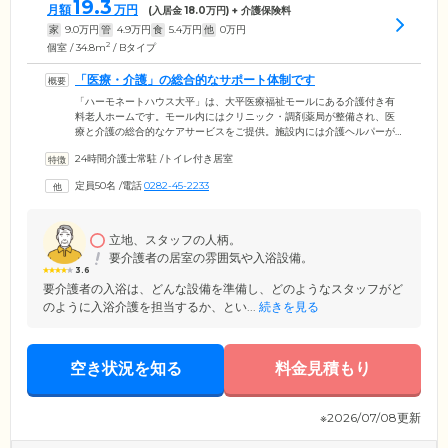
19.3
月額
万円
(入居金
18.0
万円) + 介護保険料
家
9.0
万円
管
4.9
万円
食
5.4
万円
他
0
万円
2
個室 / 34.8m
/ Bタイプ
「医療・介護」の総合的なサポート体制です
「ハーモネートハウス大平」は、大平医療福祉モールにある介護付き有
料老人ホームです。モール内にはクリニック・調剤薬局が整備され、医
療と介護の総合的なケアサービスをご提供。施設内には介護ヘルパーが
24時間365日常駐し、ご入居者様の生活上のサポートをおこなっていま
24時間介護士常駐
/
トイレ付き居室
す。また、日中は看護師も常駐。万が一の体調不良や急な怪我に備え
て、つねに万全の体制でご入居者様の健康をお守りしています。夜間も
定員50名
/
電話
0282-45-2233
オンコール体制をとり、すぐに医療的サポートを受けられる状態です。
ご家族様が心配される就寝時や早朝も、安心のもとお過ごしください。
立地、スタッフの人柄。
要介護者の居室の雰囲気や入浴設備。
3.6
要介護者の入浴は、どんな設備を準備し、どのようなスタッフがど
のように入浴介護を担当するか、とい...
続きを見る
空き状況を知る
料金見積もり
※2026/07/08更新