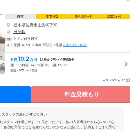
自立
要支援2
要介護1〜5
認知症可
栃木県佐野市山形町296
田沼駅
トイレ付き居室
定員1名
/
2001年10月設立
/
電話
0283-65-0017
10.2
月額
万円
(入居金
0
円) + 介護保険料
家
5.5
万円
管
3.4
万円
食
0
万円
他
1.3
万円
2
個室 / 9.72m
/ 個室
※2026/07/08
る
料金見積もり
たスタッフの感じがすごく良い
たスタッフは感じがすごく良かったです。他の入居者はわからないのでな
 一般的な外装でどこも変わらないのかなぁと感じた。設備もそこまで秀で