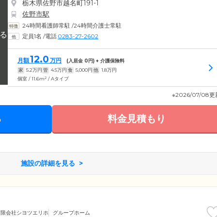
栃木県佐野市越名町191-1
佐野市駅
24時間看護師常駐
/
24時間介護士常駐
定員1名
/
電話
0283-27-2602
12.0
月額
万円
(入居金
0
円) + 介護保険料
家
5.2
万円
管
4.5
万円
食
5,000
円
他
1.8
万円
2
個室 / 11.6m
/ Aタイプ
※2026/07/08
る
料金見積もり
施設の詳細を見る
有限会社シヨツエリホ
グループホーム