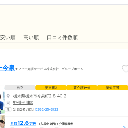
安い順
高い順
口コミ件数順
ー今泉
エフビー介護サービス株式会社
グループホーム
自立
要支援2
要介護1〜5
認知症可
栃木県栃木市今泉町2-8-40-2
野州平川駅
定員2名
/
電話
0282-25-6922
12.6
月額
万円
(入居金
0
円) + 介護保険料