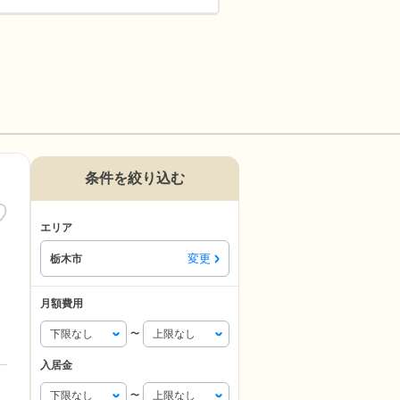
条件を絞り込む
エリア
変更
栃木市
月額費用
〜
入居金
〜