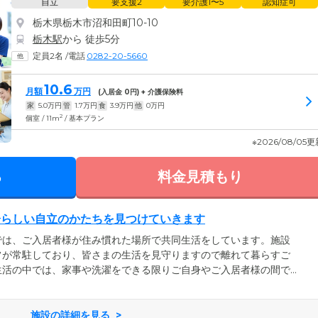
自立
要支援2
要介護1〜5
認知症可
栃木県栃木市沼和田町10-10
栃木駅
から 徒歩5分
定員2名
/
電話
0282-20-5660
10.6
月額
万円
(入居金
0
円) + 介護保険料
家
5.0
万円
管
1.7
万円
食
3.9
万円
他
0
万円
2
個室 / 11m
/ 基本プラン
※2026/08/05
る
料金見積もり
分らしい自立のかたちを見つけていきます
では、ご入居者様が住み慣れた場所で共同生活をしています。施設
フが常駐しており、皆さまの生活を見守りますので離れて暮らすご
生活の中では、家事や洗濯をできる限りご自身やご入居者様の間で
ュニケーションをとりながら和気あいあいと生活されています。し
がら、ご自身の能力に応じて自立できるような支援をいたしますの
りでは買出しから調理、配膳までご入居者様の意思を尊重しながら
施設の詳細を見る