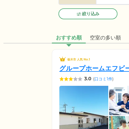
絞り込み
おすすめ順
空室の多い順
栃木市 人気 No.1
グループホームエフビ
3.0
(
口コミ1件
)