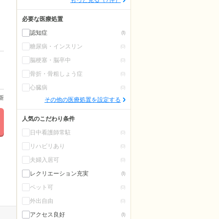
必要な医療処置
認知症
(1)
糖尿病・インスリン
(0)
脳梗塞・脳卒中
(0)
骨折・骨粗しょう症
(0)
心臓病
(0)
更新
その他の医療処置を設定する
人気のこだわり条件
日中看護師常駐
(0)
リハビリあり
(0)
夫婦入居可
(0)
レクリエーション充実
(1)
ペット可
(0)
外出自由
(0)
アクセス良好
(1)