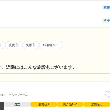
変
変
市
真岡市
矢板市
那須塩原市
す。近隣にはこんな施設もございます。
ールド
グループホーム
自立
要支援2
要介護1〜3
認知症可