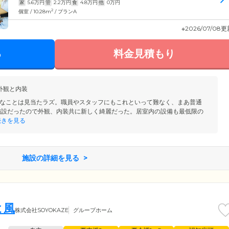
家
5.6
万円
管
2.2
万円
食
4.8
万円
他
0
万円
2
個室 / 10.28m
/ プランA
※2026/07/08
る
料金見積もり
外観と内装
なことは見当たラズ。職員やスタッフにもこれといって難なく、まあ普通
施設だったので外観、内装共に新しく綺麗だった。居室内の設備も最低限の
きを見る
施設の詳細を見る
よ風
株式会社SOYOKAZE
グループホーム