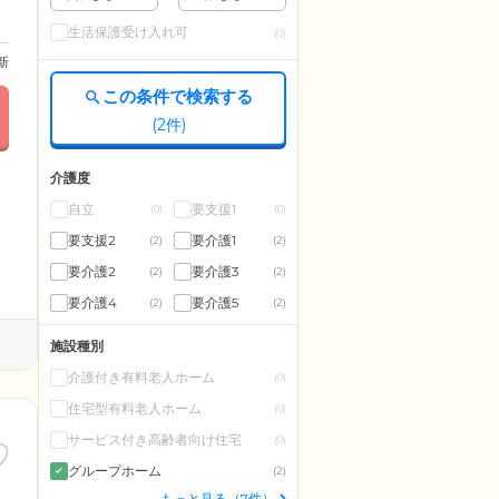
生活保護受け入れ可
(0)
更新
この条件で検索する
(
2
件)
介護度
自立
要支援1
(0)
(0)
要支援2
要介護1
(2)
(2)
要介護2
要介護3
(2)
(2)
要介護4
要介護5
(2)
(2)
施設種別
介護付き有料老人ホーム
(0)
住宅型有料老人ホーム
(0)
サービス付き高齢者向け住宅
(0)
グループホーム
(2)
もっと見る（7件）