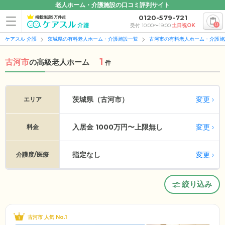
老人ホーム・介護施設の口コミ評判サイト
0120-579-721
掲載施設5万件超
0
受付 10:00〜19:00
土日祝OK
ケアスル 介護
茨城県の有料老人ホーム・介護施設一覧
古河市の有料老人ホーム・介護施
1
古河市
の
高級老人ホーム
件
変更
茨城県（古河市）
エリア
入居金 1000万円〜上限無し
変更
料金
指定なし
変更
介護度/医療
絞り込み
古河市 人気 No.1