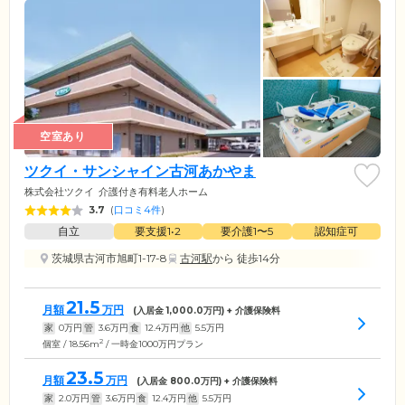
空室あり
ツクイ・サンシャイン古河あかやま
株式会社ツクイ
介護付き有料老人ホーム
3.7
(
口コミ4件
)
自立
要支援1•2
要介護1〜5
認知症可
茨城県古河市旭町1-17-8
古河駅
から 徒歩14分
21.5
月額
万円
(入居金
1,000.0
万円) + 介護保険料
家
0
万円
管
3.6
万円
食
12.4
万円
他
5.5
万円
2
個室 / 18.56m
/ 一時金1000万円プラン
23.5
月額
万円
(入居金
800.0
万円) + 介護保険料
家
2.0
万円
管
3.6
万円
食
12.4
万円
他
5.5
万円