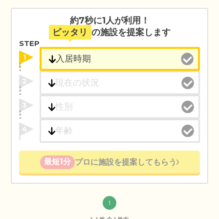
約7秒に1人が利用！
ピッタリ
の施設を提案します
STEP
1
2
3
4
最短1分
プロに施設を提案してもらう
1