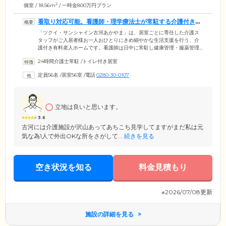
2
個室 / 18.56m
/ 一時金800万円プラン
看取り対応可能。看護師・理学療法士が常駐する介護付きホ
ームです
「ツクイ・サンシャイン古河あかやま」は、居室ごとに専任した介護ス
タッフがご入居者様お一人おひとりにきめ細やかな生活支援を行う、介
護付き有料老人ホームです。看護師は日中に常駐し健康管理・服薬管理
を実施。医療機関とも連携し訪問診療を提携するほか、緊急時の受け入
24時間介護士常駐
/
トイレ付き居室
れ体制も整備。さらに看取りにも対応していますので、医療依存度が高
く入居をためらっていた方もぜひ一度お問い合わせください。そのほか
定員56名
/
居室56室
/
電話
0280-30-0107
施設内の機能訓練室では、在籍の理学療法士によるリハビリを実施。日
常動作を訓練と捉える「生活リハビリ」を行うことで介護度が下がった
事例もございます。
立地は良いと思います。
3.6
古河には介護施設が沢山あってあちこち見学してますがまだ私は元
気な為1人で外出OKな所をさがして...
続きを見る
空き状況を知る
料金見積もり
※2026/07/08更新
施設の詳細を見る