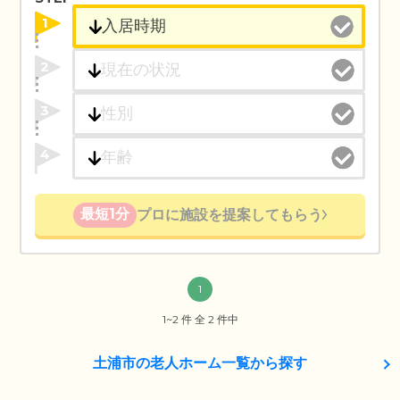
1
2
3
4
最短1分
プロに施設を提案してもらう
1
1~2 件 全 2 件中
土浦市の老人ホーム一覧から探す