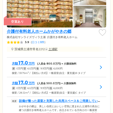
空室あり
介護付有料老人ホームかがやきの郷
株式会社サンライズヴィラ土浦
介護付き有料老人ホーム
3.9
(
口コミ8件
)
茨城県土浦市常名2212
土浦駅
17.0
月額
万円
(入居金
800.0
万円) + 介護保険料
家
0
万円
管
6.5
万円
食
9.9
万円
他
6,000
円
2
個室 / 33.75m
/ 【前払い方式】一般居室(自立・要支援)B タイプ
17.0
月額
万円
(入居金
500.0
万円) + 介護保険料
家
0
万円
管
6.5
万円
食
9.9
万円
他
6,000
円
2
個室 / 28.12m
/ 【前払い方式】一般居室(自立・要支援)C タイプ
設備が整った居室と充実した共用スペースをご用意していま
す
かがやきの郷は、美しい自然とおいしい空気に恵まれた土浦市の高台に
建つ介護付き有料老人ホームです。自立されている方向けの一般居室