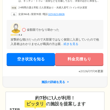
は、キッチン・トイレ・浴室などを完備しており、洋室のほかに和室も
ついたゆとりある間取りです。介護居室は、ひとり部屋から4人部屋まで
24時間介護士常駐
/
2人部屋あり・夫婦入居可
/
トイレ付き居室
あり、24時間の介護体制をとっています。また共用スペースも充実。
広々とした大浴場、清潔なランドリー室、卓球台やリハビリマシーンを
定員186名
/
居室95室
/
電話
029-823-8808
備えた健康増進室などは、毎日の生活にうれしい設備です。アトリエ、
茶室などの娯楽室は、気の合うお仲間との同好会活動におすすめです。
金額面でかなり助かった
3.2
攻撃的な惚けだったので大部屋ではなく個室に入居していたので他
入居者はわかりませんが職員の方は親...
続きを見る
空き状況を知る
料金見積もり
※2026/07/08更新
施設の詳細を見る
約7秒に1人が利用！
ピッタリ
の施設を提案します
STEP