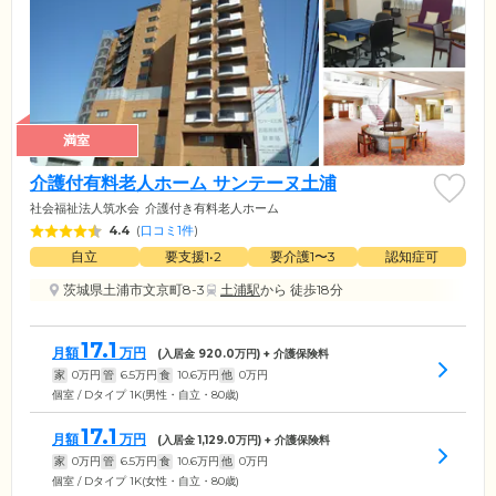
満室
介護付有料老人ホーム サンテーヌ土浦
社会福祉法人筑水会
介護付き有料老人ホーム
4.4
(
口コミ1件
)
自立
要支援1•2
要介護1〜3
認知症可
茨城県土浦市文京町8-3
土浦駅
から 徒歩18分
17.1
月額
万円
(入居金
920.0
万円) + 介護保険料
家
0
万円
管
6.5
万円
食
10.6
万円
他
0
万円
個室 / Dタイプ 1K(男性・自立・80歳)
17.1
月額
万円
(入居金
1,129.0
万円) + 介護保険料
家
0
万円
管
6.5
万円
食
10.6
万円
他
0
万円
個室 / Dタイプ 1K(女性・自立・80歳)