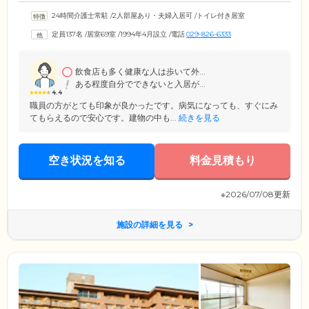
24時間介護士常駐
/
2人部屋あり・夫婦入居可
/
トイレ付き居室
定員137名
/
居室69室
/
1994年4月設立
/
電話
029-826-6333
飲食店も多く健康な人は歩いて外...
ある程度自分でできないと入居が...
4.4
職員の方がとても印象が良かったです。病気になっても、すぐにみ
てもらえるので安心です。建物の中も...
続きを見る
空き状況を知る
料金見積もり
※2026/07/08更新
施設の詳細を見る