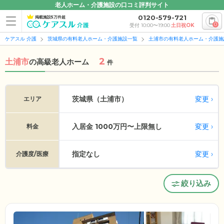
老人ホーム・介護施設の口コミ評判サイト
0120-579-721
掲載施設5万件超
0
受付 10:00〜19:00
土日祝OK
ケアスル 介護
茨城県の有料老人ホーム・介護施設一覧
土浦市の有料老人ホーム・介護施
2
土浦市
の
高級老人ホーム
件
変更
茨城県（土浦市）
エリア
入居金 1000万円〜上限無し
変更
料金
指定なし
変更
介護度/医療
絞り込み