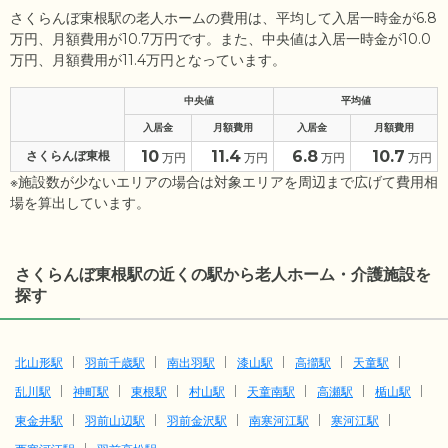
さくらんぼ東根駅の老人ホームの費用は、平均して入居一時金が6.8
万円、月額費用が10.7万円です。また、中央値は入居一時金が10.0
万円、月額費用が11.4万円となっています。
中央値
平均値
入居金
月額費用
入居金
月額費用
10
11.4
6.8
10.7
さくらんぼ東根
万円
万円
万円
万円
※施設数が少ないエリアの場合は対象エリアを周辺まで広げて費用相
場を算出しています。
さくらんぼ東根駅の近くの駅から老人ホーム・介護施設を
探す
北山形駅
羽前千歳駅
南出羽駅
漆山駅
高擶駅
天童駅
乱川駅
神町駅
東根駅
村山駅
天童南駅
高瀬駅
楯山駅
東金井駅
羽前山辺駅
羽前金沢駅
南寒河江駅
寒河江駅