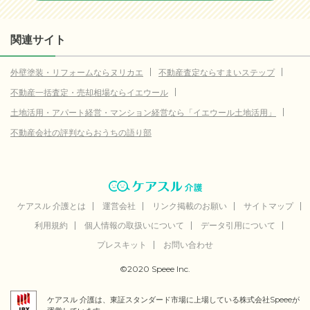
関連サイト
外壁塗装・リフォームならヌリカエ
不動産査定ならすまいステップ
不動産一括査定・売却相場ならイエウール
土地活用・アパート経営・マンション経営なら「イエウール土地活用」
不動産会社の評判ならおうちの語り部
ケアスル 介護とは
運営会社
リンク掲載のお願い
サイトマップ
利用規約
個人情報の取扱いについて
データ引用について
プレスキット
お問い合わせ
©2020 Speee Inc.
ケアスル 介護は、東証スタンダード市場に上場している株式会社Speeeが