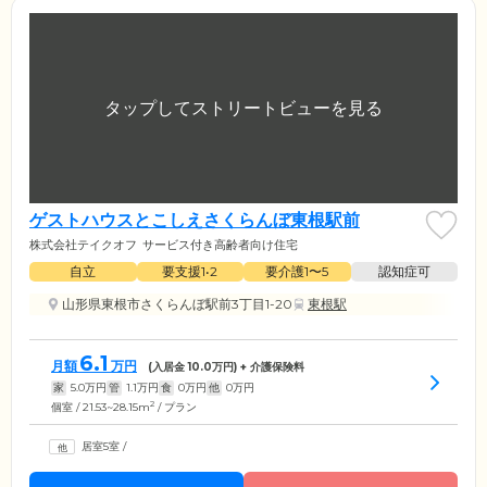
ゲストハウスとこしえさくらんぼ東根駅前
株式会社テイクオフ
サービス付き高齢者向け住宅
自立
要支援1•2
要介護1〜5
認知症可
山形県東根市さくらんぼ駅前3丁目1-20
東根駅
6.1
月額
万円
(入居金
10.0
万円) + 介護保険料
家
5.0
万円
管
1.1
万円
食
0
万円
他
0
万円
2
個室 / 21.53~28.15m
/ プラン
居室5室
/