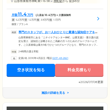
山形県東根市神町東1-16-58
神町駅
から 徒歩8分
11.4
月額
万円
(入居金
10.4
万円) + 介護保険料
家
5.2
万円
管
1.2
万円
食
3.9
万円
他
1.1
万円
個室 / プランA
専門のスタッフが、お一人おひとりに最適な認知症ケアをお
届けいたします
山形県東根市にある「ニチイケアセンター神町」は要支援2・要介護の認
定を受け、認知症と診断されたご高齢の方々のためのグループホームで
す。ご入居者様は最大9名でひとつのグループとなり、専門のスタッフと
一緒に共同生活を営んでいます。スタッフは、ご入居者様それぞれの個
24時間介護士常駐
性をしっかりと把握し、家事や園芸などから、お一人おひとりにとって
最適なお仕事を役割分担。ご家庭のような雰囲気のなかで、ご自身の役
定員2名
/
2010年4月設立
/
電話
0237-49-2821
割をこなしていくことにより、心身機能の維持・向上を図っています。
また、当ホームはJR「神町」駅より徒歩10分と好アクセス。お忙しいご
家族様もお気軽にお立ち寄りいただけます。
空き状況を知る
料金見積もり
※2026/07/08更新
施設の詳細を見る