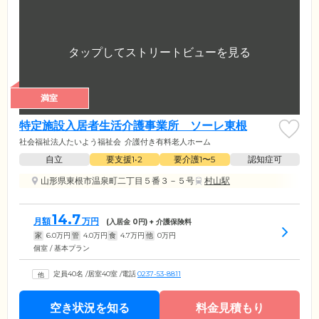
満室
特定施設入居者生活介護事業所 ソーレ東根
社会福祉法人たいよう福祉会
介護付き有料老人ホーム
自立
要支援1•2
要介護1〜5
認知症可
山形県東根市温泉町二丁目５番３－５号
村山駅
14.7
月額
万円
(入居金
0
円) + 介護保険料
家
6.0
万円
管
4.0
万円
食
4.7
万円
他
0
万円
個室 / 基本プラン
定員40名
/
居室40室
/
電話
0237-53-8811
空き状況を知る
料金見積もり