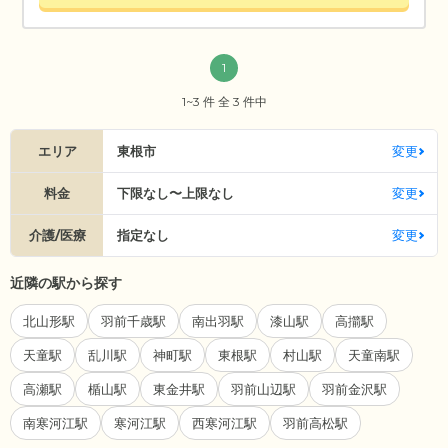
1
1~3 件 全 3 件中
エリア
東根市
変更
料金
下限なし〜上限なし
変更
介護/医療
指定なし
変更
近隣の駅から探す
北山形駅
羽前千歳駅
南出羽駅
漆山駅
高擶駅
天童駅
乱川駅
神町駅
東根駅
村山駅
天童南駅
高瀬駅
楯山駅
東金井駅
羽前山辺駅
羽前金沢駅
南寒河江駅
寒河江駅
西寒河江駅
羽前高松駅