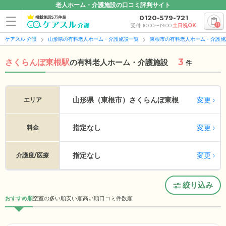
老人ホーム・介護施設の口コミ評判サイト
0120-579-721
掲載施設5万件超
0
受付 10:00〜19:00
土日祝OK
ケアスル 介護
山形県の有料老人ホーム・介護施設一覧
東根市の有料老人ホーム・介護施
3
さくらんぼ東根駅
の
有料老人ホーム・介護施設
件
変更
山形県（東根市）
さくらんぼ東根
エリア
指定なし
変更
料金
指定なし
変更
介護度/医療
絞り込み
おすすめ順
空室の多い順
安い順
高い順
口コミ件数順