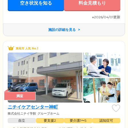
空き状況を知る
料金見積もり
※2026/04/01更新
施設の詳細を見る
東根市 人気 No.1
満室
ニチイケアセンター神町
株式会社ニチイ学館
グループホーム
自立
要支援2
要介護1〜5
認知症可