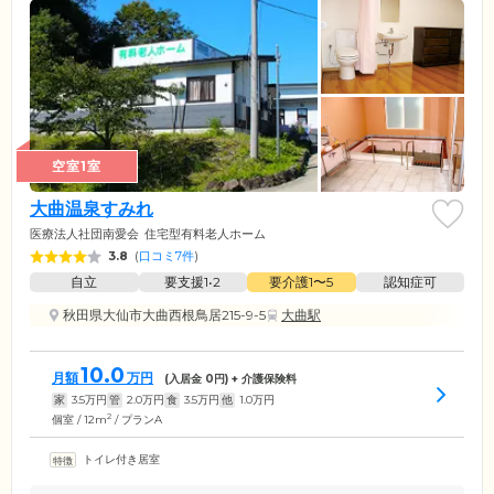
空室1室
大曲温泉すみれ
医療法人社団南愛会
住宅型有料老人ホーム
3.8
(
口コミ7件
)
自立
要支援1•2
要介護1〜5
認知症可
秋田県大仙市大曲西根鳥居215-9-5
大曲駅
10.0
月額
万円
(入居金
0
円) + 介護保険料
家
3.5
万円
管
2.0
万円
食
3.5
万円
他
1.0
万円
2
個室 / 12m
/ プランA
トイレ付き居室