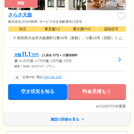
満室
さらさ大曲
株式会社JAWA秋田
サービス付き高齢者向け住宅
自立
要支援1•2
要介護1〜5
認知症可
秋田県大仙市大曲通町12番36号（新館）、12番26号（別邸）
北大曲駅
11.1
月額
万円
(入居金
0
円) + 介護保険料
家
6.4
万円
管
4.7
万円
食
0
万円
他
0
万円
2
個室 / 18.85~40.57m
/ プラン
定員59名
/
電話
0187-66-1016
空き状況を知る
料金見積もり
※2026/07/08更新
施設の詳細を見る