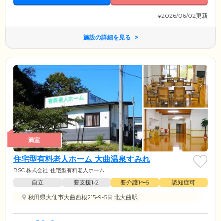
※2026/06/02更新
施設の詳細を見る
満室
住宅型有料老人ホーム 大曲温泉すみれ
BSC 株式会社
住宅型有料老人ホーム
自立
要支援1•2
要介護1〜5
認知症可
秋田県大仙市大曲西根215-9-5
北大曲駅