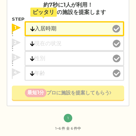
約7秒に1人が利用！
ピッタリ
の施設を提案します
STEP
1
2
3
4
最短1分
プロに施設を提案してもらう
1
1~6 件 全 6 件中