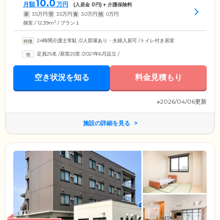
10.0
月額
万円
(入居金
0
円) + 介護保険料
家
3.5
万円
管
3.5
万円
食
3.0
万円
他
0
万円
2
個室 / 12.39m
/ プラン１
24時間介護士常駐
/
2人部屋あり・夫婦入居可
/
トイレ付き居室
定員25名
/
居室25室
/
2021年6月設立
/
空き状況を知る
料金見積もり
※2026/04/06更新
施設の詳細を見る