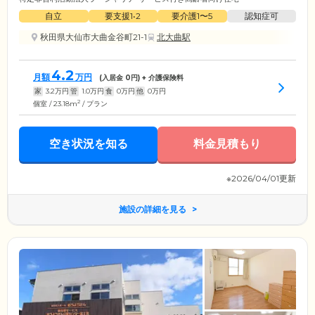
自立
要支援1•2
要介護1〜5
認知症可
秋田県大仙市大曲金谷町21-1
北大曲駅
4.2
月額
万円
(入居金
0
円) + 介護保険料
家
3.2
万円
管
1.0
万円
食
0
万円
他
0
万円
2
個室 / 23.18m
/ プラン
空き状況を知る
料金見積もり
※2026/04/01更新
施設の詳細を見る