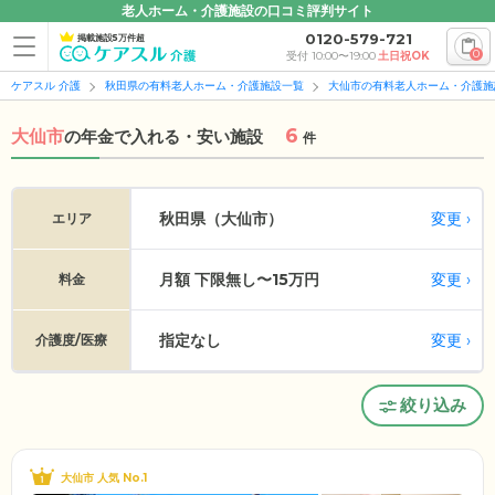
老人ホーム・介護施設の口コミ評判サイト
0120-579-721
掲載施設5万件超
0
受付 10:00〜19:00
土日祝OK
ケアスル 介護
秋田県の有料老人ホーム・介護施設一覧
大仙市の有料老人ホーム・介護施
6
大仙市
の
年金で入れる・安い施設
件
変更
秋田県（大仙市）
エリア
月額 下限無し〜15万円
変更
料金
指定なし
変更
介護度/医療
絞り込み
大仙市 人気 No.1