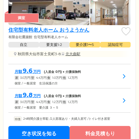
満室
住宅型有料老人ホーム おうようかん
有限会社鷹揚館
住宅型有料老人ホーム
自立
要支援1•2
要介護1〜5
認知症可
秋田県大仙市富士見町3-8
北大曲駅
9.6
月額
万円
(入居金
0
円) + 介護保険料
家
3.0
万円
管
4.4
万円
食
1.0
万円
他
1.2
万円
個室 / 一般居室 生活保護の方
9.8
月額
万円
(入居金
0
円) + 介護保険料
家
3.0
万円
管
4.4
万円
食
1.2
万円
他
1.2
万円
個室 / 一般居室 要介護 ３～５
24時間介護士常駐
/
2人部屋あり・夫婦入居可
/
トイレ付き居室
空き状況を知る
料金見積もり