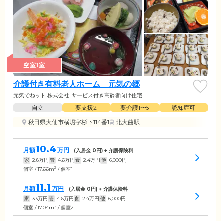
空室1室
介護付き有料老人ホーム 元気の郷
元気でねット 株式会社
サービス付き高齢者向け住宅
自立
要支援2
要介護1〜5
認知症可
秋田県大仙市横堀字杉下114番1
北大曲駅
10.4
月額
万円
(入居金
0
円) + 介護保険料
家
2.8
万円
管
4.6
万円
食
2.4
万円
他
6,000
円
2
個室 / 17.66m
/ 個室1
11.1
月額
万円
(入居金
0
円) + 介護保険料
家
3.5
万円
管
4.6
万円
食
2.4
万円
他
6,000
円
2
個室 / 17.04m
/ 個室2