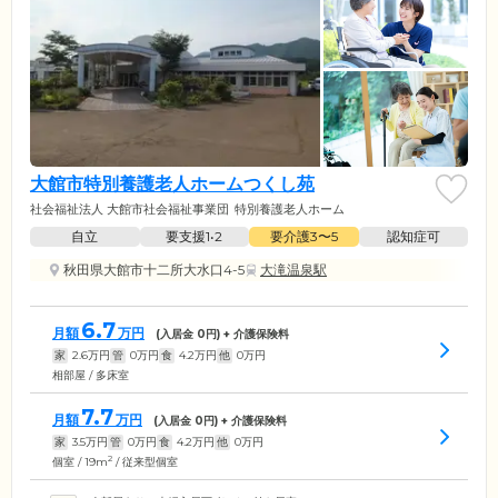
大館市特別養護老人ホームつくし苑
社会福祉法人 大館市社会福祉事業団
特別養護老人ホーム
自立
要支援1•2
要介護3〜5
認知症可
秋田県大館市十二所大水口4-5
大滝温泉駅
6.7
月額
万円
(入居金
0
円) + 介護保険料
家
2.6
万円
管
0
万円
食
4.2
万円
他
0
万円
相部屋 / 多床室
7.7
月額
万円
(入居金
0
円) + 介護保険料
家
3.5
万円
管
0
万円
食
4.2
万円
他
0
万円
2
個室 / 19m
/ 従来型個室