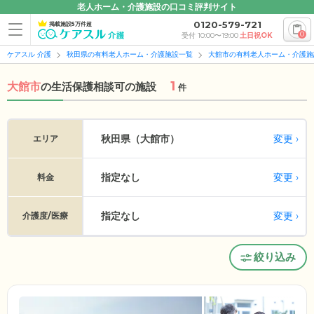
老人ホーム・介護施設の口コミ評判サイト
0120-579-721
掲載施設5万件超
0
受付 10:00〜19:00
土日祝OK
ケアスル 介護
秋田県の有料老人ホーム・介護施設一覧
大館市の有料老人ホーム・介護施
1
大館市
の
生活保護相談可の施設
件
変更
秋田県（大館市）
エリア
指定なし
変更
料金
指定なし
変更
介護度/医療
絞り込み