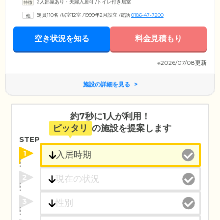
2人部屋あり・夫婦入居可
/
トイレ付き居室
定員110名
/
居室12室
/
1999年2月設立
/
電話
0186-47-7200
空き状況を知る
料金見積もり
※2026/07/08更新
施設の詳細を見る
約7秒に1人が利用！
ピッタリ
の施設を提案します
STEP
1
2
3