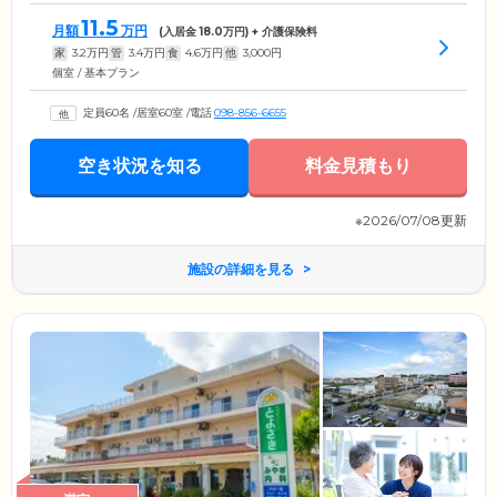
11.5
月額
万円
(入居金
18.0
万円) + 介護保険料
家
3.2
万円
管
3.4
万円
食
4.6
万円
他
3,000
円
個室 / 基本プラン
定員60名
/
居室60室
/
電話
098-856-6655
空き状況を知る
料金見積もり
※2026/07/08更新
施設の詳細を見る