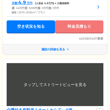
4.9
月額
万円
(入居金
4.6
万円) + 介護保険料
家
4.6
万円
管
3,000
円
食
0
万円
他
0
万円
2
個室 / 25.75~25.92m
/ プラン
空き状況を知る
料金見積もり
※2026/04/01更新
施設の詳細を見る
介護付き有料老人ホームわらてぃだB