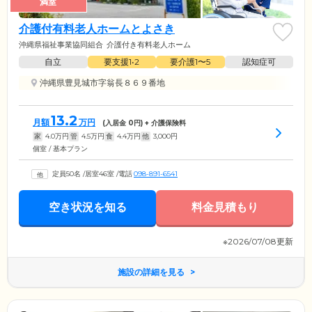
満室
介護付有料老人ホームとよさき
沖縄県福祉事業協同組合
介護付き有料老人ホーム
自立
要支援1•2
要介護1〜5
認知症可
沖縄県豊見城市字翁長８６９番地
13.2
月額
万円
(入居金
0
円) + 介護保険料
家
4.0
万円
管
4.5
万円
食
4.4
万円
他
3,000
円
個室 / 基本プラン
定員50名
/
居室46室
/
電話
098-891-6541
空き状況を知る
料金見積もり
※2026/07/08更新
施設の詳細を見る