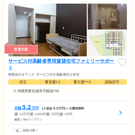
空室5室
サービス付高齢者専用賃貸住宅ファミリーサポー
ト
有限会社オアシス
サービス付き高齢者向け住宅
自立
要支援1•2
要介護1〜5
認知症可
沖縄県豊見城市字饒波1118
3.2
月額
万円
(入居金
6.0
万円) + 介護保険料
家
3.0
万円
管
2,000
円
食
0
万円
他
0
万円
2
個室 / 18m
/ プラン
居室29室
/