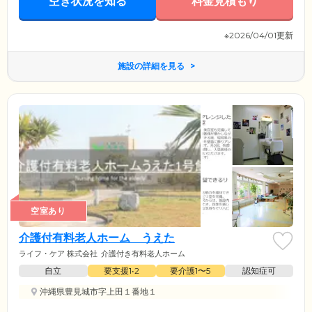
空き状況を知る
料金見積もり
※2026/04/01更新
施設の詳細を見る
空室あり
介護付有料老人ホーム うえた
ライフ・ケア 株式会社
介護付き有料老人ホーム
自立
要支援1•2
要介護1〜5
認知症可
沖縄県豊見城市字上田１番地１