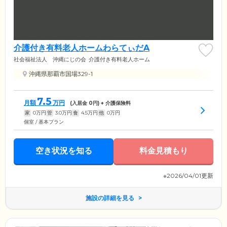
介護付き有料老人ホームわらてぃだA
社会福祉法人 沖縄にじの会
介護付き有料老人ホーム
沖縄県那覇市国場329-1
7.5
月額
万円
(入居金
0
円) + 介護保険料
家
0
万円
管
3.0
万円
食
4.5
万円
他
0
万円
個室 / 基本プラン
空き状況を知る
料金見積もり
※2026/04/01更新
施設の詳細を見る