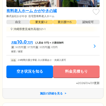
有料老人ホーム かがやきの城
株式会社かがやき
住宅型有料老人ホーム
自立
要支援1•2
要介護1〜5
認知症可
沖縄県豊見城市高嶺321-1
10.0
月額
万円
(入居金
0
円) + 介護保険料
家
3.0
万円
管
3.7
万円
食
3.3
万円
他
0
万円
個室 / 個室
24時間介護士常駐
/
2人部屋あり・夫婦入居可
空き状況を知る
料金見積もり
※2026/04/01更新
施設の詳細を見る