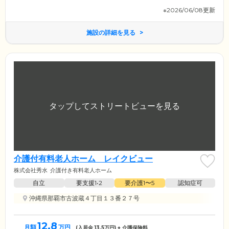
※2026/06/08更新
施設の詳細を見る
介護付有料老人ホーム レイクビュー
株式会社秀水
介護付き有料老人ホーム
自立
要支援1•2
要介護1〜5
認知症可
沖縄県那覇市古波蔵４丁目１３番２７号
12.8
月額
万円
(入居金
13.5
万円) + 介護保険料