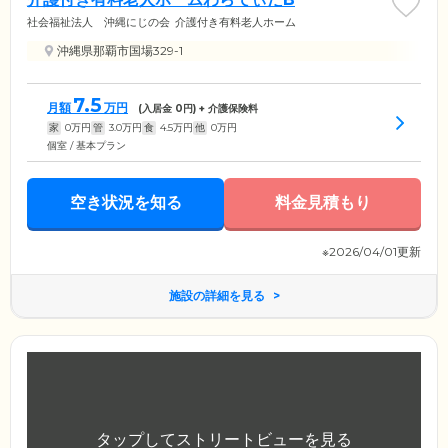
社会福祉法人 沖縄にじの会
介護付き有料老人ホーム
沖縄県那覇市国場329-1
7.5
月額
万円
(入居金
0
円) + 介護保険料
家
0
万円
管
3.0
万円
食
4.5
万円
他
0
万円
個室 / 基本プラン
空き状況を知る
料金見積もり
※2026/04/01更新
施設の詳細を見る