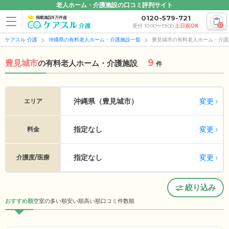
老人ホーム・介護施設の口コミ評判サイト
0120-579-721
掲載施設5万件超
0
受付 10:00〜19:00
土日祝OK
ケアスル 介護
沖縄県の有料老人ホーム・介護施設一覧
豊見城市の有料老人ホーム・介護
9
豊見城市
の
有料老人ホーム・介護施設
件
変更
沖縄県（豊見城市）
エリア
指定なし
変更
料金
指定なし
変更
介護度/医療
絞り込み
おすすめ順
空室の多い順
安い順
高い順
口コミ件数順