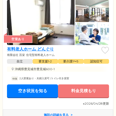
空室あり
有料老人ホーム どんぐり
有限会社 百栄
住宅型有料老人ホーム
自立
要支援1•2
要介護1〜5
認知症可
沖縄県豊見城市豊見城600-1
2人部屋あり・夫婦入居可
/
トイレ付き居室
空き状況を知る
料金見積もり
※2026/04/28更新
施設の詳細を見る