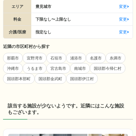
エリア
豊見城市
変更
料金
下限なし〜上限なし
変更
介護/医療
指定なし
変更
近隣の市区町村から探す
那覇市
宜野湾市
石垣市
浦添市
名護市
糸満市
沖縄市
うるま市
宮古島市
南城市
国頭郡今帰仁村
国頭郡本部町
国頭郡金武町
国頭郡伊江村
該当する施設が少ないようです。近隣にはこんな施設
もございます。