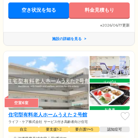
空き状況を知る
料金見積もり
※2026/06/17更新
施設の詳細を見る
空室6室
住宅型有料老人ホームうえた２号館
ライフ・ケア株式会社
サービス付き高齢者向け住宅
自立
要支援1•2
要介護1〜5
認知症可