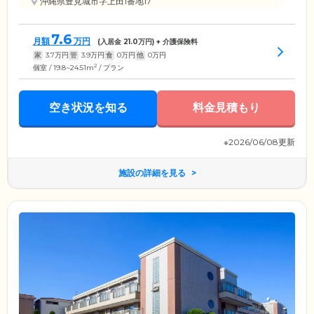
沖縄県豊見城市字上田1番地17
7.6
月額
万円
(入居金
21.0
万円) + 介護保険料
家
3.7
万円
管
3.9
万円
食
0
万円
他
0
万円
2
個室 / 19.8~24.51m
/ プラン
空き状況を知る
料金見積もり
※2026/06/08更新
施設の詳細を見る