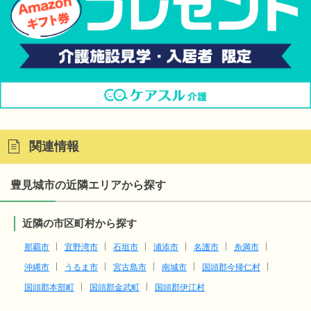
関連情報
豊見城市の近隣エリアから探す
近隣の市区町村から探す
那覇市
宜野湾市
石垣市
浦添市
名護市
糸満市
沖縄市
うるま市
宮古島市
南城市
国頭郡今帰仁村
国頭郡本部町
国頭郡金武町
国頭郡伊江村