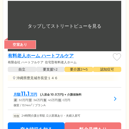
空室あり
有料老人ホーム ハートフルケア
有限会社 ハートフルケア
住宅型有料老人ホーム
自立
要支援1•2
要介護2〜5
認知症可
沖縄県豊見城市長堂１４６
11.1
月額
万円
(入居金
10.0
万円) + 介護保険料
家
3.0
万円
管
3.6
万円
食
4.5
万円
他
0
万円
2
個室 / 13.14m
/ プランA
24時間介護士常駐
/
2人部屋あり・夫婦入居可