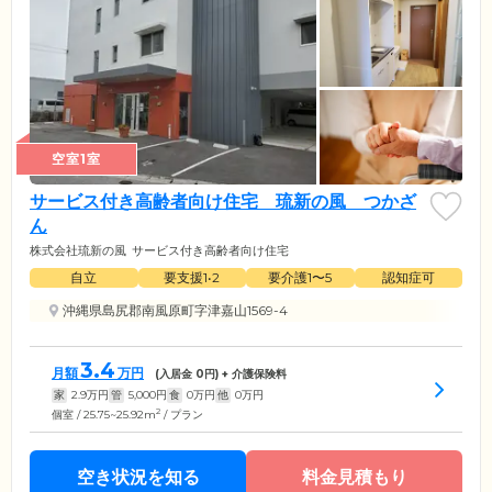
空室1室
サービス付き高齢者向け住宅 琉新の風 つかざ
ん
株式会社琉新の風
サービス付き高齢者向け住宅
自立
要支援1•2
要介護1〜5
認知症可
沖縄県島尻郡南風原町字津嘉山1569-4
3.4
月額
万円
(入居金
0
円) + 介護保険料
家
2.9
万円
管
5,000
円
食
0
万円
他
0
万円
2
個室 / 25.75~25.92m
/ プラン
空き状況を知る
料金見積もり