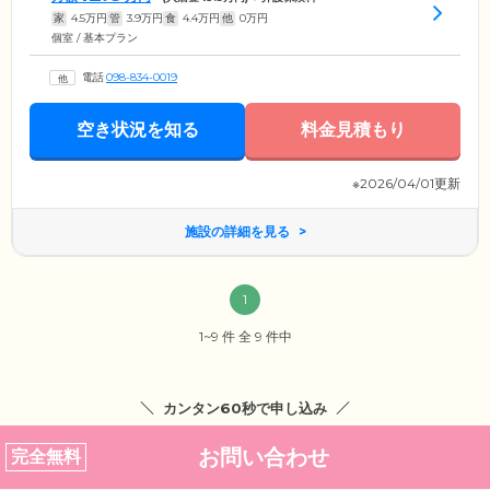
家
4.5
万円
管
3.9
万円
食
4.4
万円
他
0
万円
個室 / 基本プラン
電話
098-834-0019
空き状況を知る
料金見積もり
※2026/04/01更新
施設の詳細を見る
1
1~9 件 全 9 件中
カンタン60秒で申し込み
お問い合わせ
完全無料