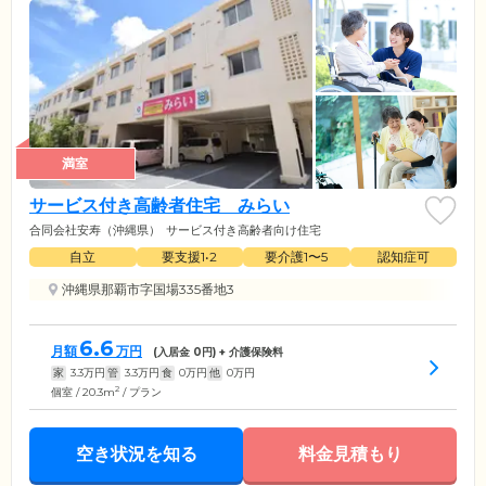
満室
サービス付き高齢者住宅 みらい
合同会社安寿（沖縄県）
サービス付き高齢者向け住宅
自立
要支援1•2
要介護1〜5
認知症可
沖縄県那覇市字国場335番地3
6.6
月額
万円
(入居金
0
円) + 介護保険料
家
3.3
万円
管
3.3
万円
食
0
万円
他
0
万円
2
個室 / 20.3m
/ プラン
空き状況を知る
料金見積もり