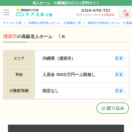
老人ホーム・介護施設の口コミ評判サイト
0120-579-721
掲載施設5万件超
0
受付 10:00〜19:00
土日祝OK
ケアスル 介護
沖縄県の有料老人ホーム・介護施設一覧
浦添市の有料老人ホーム・介護施
1
浦添市
の
高級老人ホーム
件
変更
沖縄県（浦添市）
エリア
入居金 1000万円〜上限無し
変更
料金
指定なし
変更
介護度/医療
絞り込み