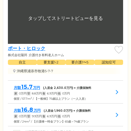
ポート・ヒロック
株式会社陽邦
介護付き有料老人ホーム
自立
要支援1•2
要介護1〜5
認知症可
沖縄県浦添市牧港5-7-7
15.7
月額
万円
(入居金
2,630.0
万円) + 介護保険料
家
0
万円
管
8.8
万円
食
6.9
万円
他
0
万円
2
個室 / 57.7m
/ 【一般棟】75歳以上プラン（一人入居）
16.8
月額
万円
(入居金
1,960.0
万円) + 介護保険料
家
0
万円
管
9.9
万円
食
6.9
万円
他
0
万円
2
個室 / 24m
/ 【介護棟一時金プラン】65歳～74歳プラン