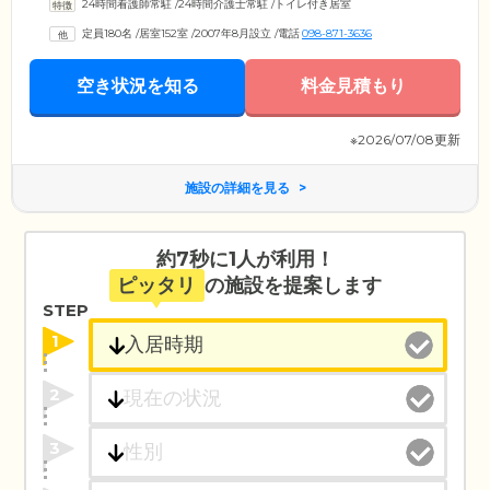
24時間看護師常駐
/
24時間介護士常駐
/
トイレ付き居室
定員180名
/
居室152室
/
2007年8月設立
/
電話
098-871-3636
空き状況を知る
料金見積もり
※2026/07/08更新
施設の詳細を見る
約7秒に1人が利用！
ピッタリ
の施設を提案します
STEP
1
2
3