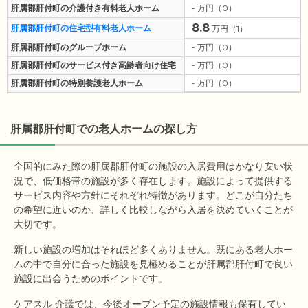
肝属郡肝付町の介護付き有料老人ホーム
- 万円（0）
8.8
肝属郡肝付町の住宅型有料老人ホーム
万円（1）
肝属郡肝付町のグループホーム
- 万円（0）
肝属郡肝付町のサービス付き高齢者向け住宅
- 万円（0）
肝属郡肝付町の特別養護老人ホーム
- 万円（0）
肝属郡肝付町
での老人ホームの探し方
全国的にみた際の肝属郡肝付町の施設の入居費用はかなり安い状
況で、低価格帯の施設が多く存在します。施設によって提供する
サービス内容や方針にそれぞれ特徴があります。どこが自分たち
の希望に近いのか、詳しく比較しながら入居を決めていくことが
大切です。
新しい施設の増加はそれほど多くありません。既にある老人ホー
ムの中で自分に合った施設を見極めることが肝属郡肝付町で良い
施設に出会うためのポイントです。
ケアスル 介護では、今後オープン予定の施設情報も保有してい