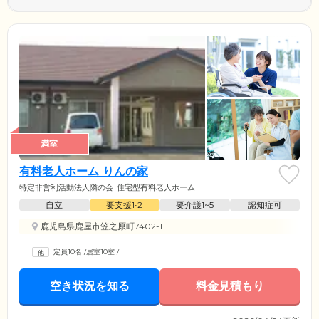
満室
有料老人ホーム りんの家
特定非営利活動法人隣の会
住宅型有料老人ホーム
自立
要支援1•2
要介護1~5
認知症可
鹿児島県鹿屋市笠之原町7402-1
定員10名
/
居室10室
/
空き状況を知る
料金見積もり