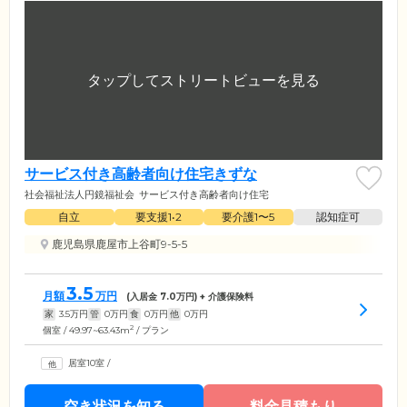
サービス付き高齢者向け住宅きずな
社会福祉法人円鏡福祉会
サービス付き高齢者向け住宅
自立
要支援1•2
要介護1〜5
認知症可
鹿児島県鹿屋市上谷町9-5-5
3.5
月額
万円
(入居金
7.0
万円) + 介護保険料
家
3.5
万円
管
0
万円
食
0
万円
他
0
万円
2
個室 / 49.97~63.43m
/ プラン
居室10室
/
空き状況を知る
料金見積もり