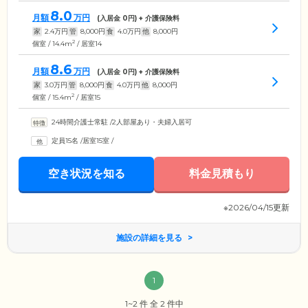
8.0
月額
万円
(入居金
0
円) + 介護保険料
家
2.4
万円
管
8,000
円
食
4.0
万円
他
8,000
円
2
個室 / 14.4m
/ 居室14
8.6
月額
万円
(入居金
0
円) + 介護保険料
家
3.0
万円
管
8,000
円
食
4.0
万円
他
8,000
円
2
個室 / 15.4m
/ 居室15
24時間介護士常駐
/
2人部屋あり・夫婦入居可
定員15名
/
居室15室
/
空き状況を知る
料金見積もり
※2026/04/15更新
施設の詳細を見る
1
1~2 件 全 2 件中