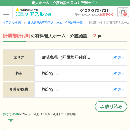
老人ホーム・介護施設の口コミ評判サイト
0120-579-721
掲載施設5万件超
0
受付 10:00〜19:00
土日祝OK
ケアスル 介護
鹿児島県の有料老人ホーム・介護施設一覧
肝属郡肝付町の有料老人ホーム
2
肝属郡肝付町
の
有料老人ホーム・介護施設
件
変更
鹿児島県（肝属郡肝付町...
エリア
指定なし
変更
料金
指定なし
変更
介護度/医療
絞り込み
おすすめ順
空室の多い順
安い順
高い順
口コミ件数順