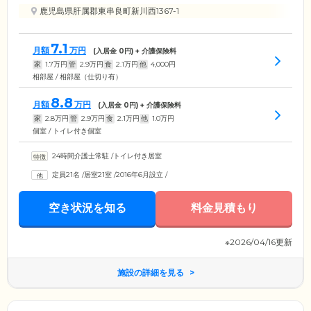
鹿児島県肝属郡東串良町新川西1367-1
7.1
月額
万円
(入居金
0
円) + 介護保険料
家
1.7
万円
管
2.9
万円
食
2.1
万円
他
4,000
円
相部屋 / 相部屋（仕切り有）
8.8
月額
万円
(入居金
0
円) + 介護保険料
家
2.8
万円
管
2.9
万円
食
2.1
万円
他
1.0
万円
個室 / トイレ付き個室
24時間介護士常駐
/
トイレ付き居室
定員21名
/
居室21室
/
2016年6月設立
/
空き状況を知る
料金見積もり
※2026/04/16更新
施設の詳細を見る