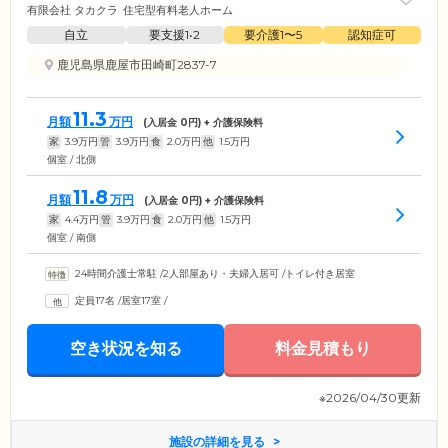
有限会社 タカクラ
住宅型有料老人ホーム
自立
要支援1•2
要介護1〜5
認知症可
鹿児島県鹿屋市田崎町2837-7
11.3
月額
万円
(入居金
0
円) + 介護保険料
家
3.9
万円
管
3.9
万円
食
2.0
万円
他
1.5
万円
個室 / 北側
11.8
月額
万円
(入居金
0
円) + 介護保険料
家
4.4
万円
管
3.9
万円
食
2.0
万円
他
1.5
万円
個室 / 南側
24時間介護士常駐
/
2人部屋あり・夫婦入居可
/
トイレ付き居室
定員17名
/
居室17室
/
空き状況を知る
料金見積もり
※2026/04/30更新
施設の詳細を見る