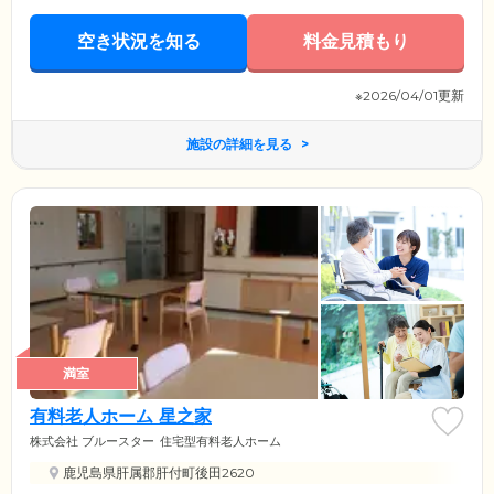
空き状況を知る
料金見積もり
※2026/04/01更新
施設の詳細を見る
満室
有料老人ホーム 星之家
株式会社 ブルースター
住宅型有料老人ホーム
鹿児島県肝属郡肝付町後田2620