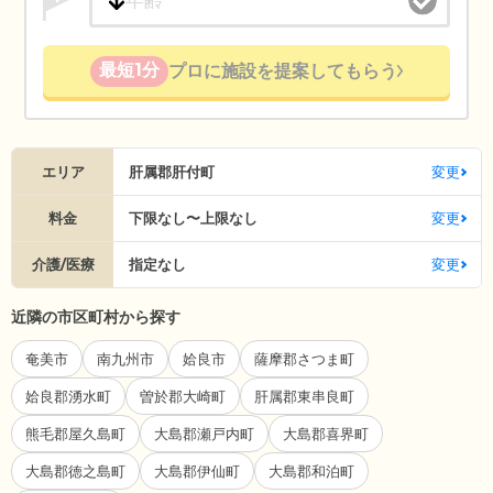
最短1分
プロに施設を提案してもらう
エリア
肝属郡肝付町
変更
料金
下限なし〜上限なし
変更
介護/医療
指定なし
変更
近隣の市区町村から探す
奄美市
南九州市
姶良市
薩摩郡さつま町
姶良郡湧水町
曽於郡大崎町
肝属郡東串良町
熊毛郡屋久島町
大島郡瀬戸内町
大島郡喜界町
大島郡徳之島町
大島郡伊仙町
大島郡和泊町