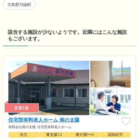
大島郡与論町
該当する施設が少ないようです。近隣にはこんな施設
もございます。
空室2室
住宅型有料老人ホーム 南の太陽
有限会社南の太陽
住宅型有料老人ホーム
自立
要支援1•2
要介護1〜5
認知症可