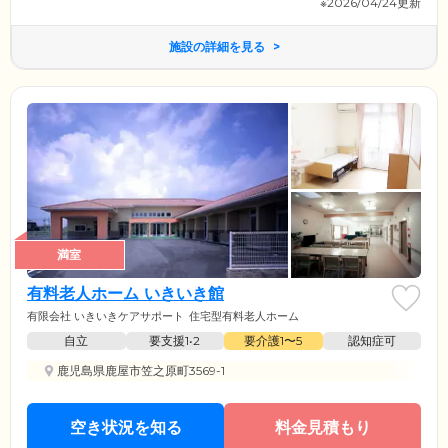
※2026/04/24更新
施設の詳細を見る
満室
有料老人ホーム いきいき館
有限会社 いきいきケアサポート
住宅型有料老人ホーム
自立
要支援1•2
要介護1〜5
認知症可
鹿児島県鹿屋市笠之原町3569-1
空き状況を知る
料金見積もり