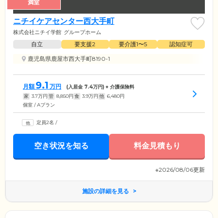
満室
ニチイケアセンター西大手町
株式会社ニチイ学館
グループホーム
自立
要支援2
要介護1〜5
認知症可
鹿児島県鹿屋市西大手町8190-1
9.1
月額
万円
(入居金
7.4
万円) + 介護保険料
家
3.7
万円
管
8,850
円
食
3.9
万円
他
6,480
円
個室 / Aプラン
定員2名
/
空き状況を知る
料金見積もり
※2026/08/06更新
施設の詳細を見る