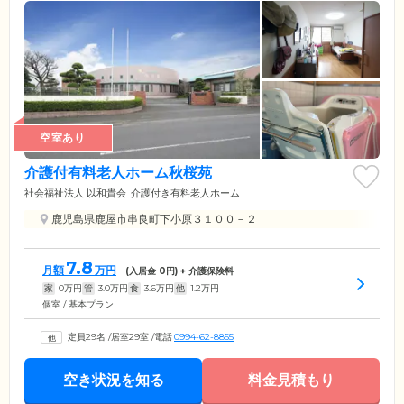
空室あり
介護付有料老人ホーム秋桜苑
社会福祉法人 以和貴会
介護付き有料老人ホーム
鹿児島県鹿屋市串良町下小原３１００－２
7.8
月額
万円
(入居金
0
円) + 介護保険料
家
0
万円
管
3.0
万円
食
3.6
万円
他
1.2
万円
個室 / 基本プラン
定員29名
/
居室29室
/
電話
0994-62-8855
空き状況を知る
料金見積もり