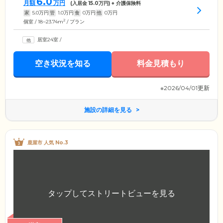
6.0
月額
万円
(入居金
15.0
万円) + 介護保険料
家
5.0
万円
管
1.0
万円
食
0
万円
他
0
万円
2
個室 / 18~23.74m
/ プラン
居室24室
/
空き状況を知る
料金見積もり
※2026/04/01更新
施設の詳細を見る
鹿屋市 人気 No.3