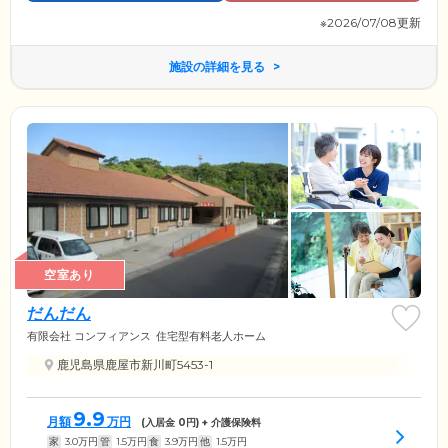
※2026/07/08更新
施設の詳細を見る
空室あり
だんだん
有限会社 コンフィアンス
住宅型有料老人ホーム
鹿児島県鹿屋市新川町5453-1
9.9
月額
万円
(入居金
0
円) + 介護保険料
家
3.0
万円
管
1.5
万円
食
3.9
万円
他
1.5
万円