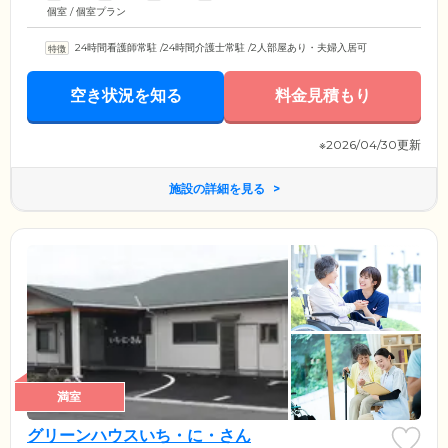
個室 / 個室プラン
24時間看護師常駐
/
24時間介護士常駐
/
2人部屋あり・夫婦入居可
空き状況を知る
料金見積もり
※2026/04/30更新
施設の詳細を見る
満室
グリーンハウスいち・に・さん