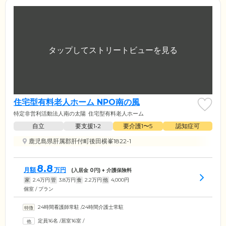
住宅型有料老人ホーム NPO南の風
特定非営利活動法人南の太陽
住宅型有料老人ホーム
自立
要支援1•2
要介護1〜5
認知症可
鹿児島県肝属郡肝付町後田横峯1822-1
8.8
月額
万円
(入居金
0
円) + 介護保険料
家
2.4
万円
管
3.8
万円
食
2.2
万円
他
4,000
円
個室 / プラン
24時間看護師常駐
/
24時間介護士常駐
定員16名
/
居室16室
/