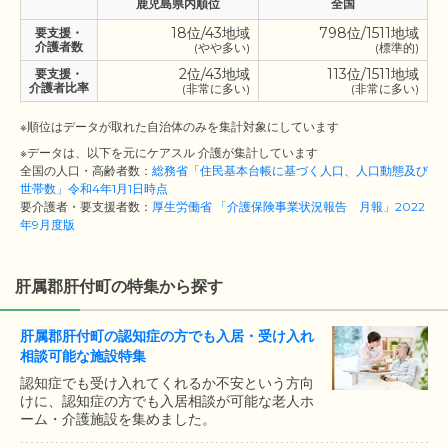
鹿児島県内順位
全国
18位/43地域
798位/1511地域
要支援・
介護者数
(やや多い)
(標準的)
2位/43地域
113位/1511地域
要支援・
介護者比率
(非常に多い)
(非常に多い)
※順位はデータが取れた自治体のみを集計対象にしています
※データは、以下を元にケアスル 介護が集計しています
全国の人口・高齢者数：
総務省「住民基本台帳に基づく人口、人口動態及び
世帯数」令和4年1月1日時点
要介護者・要支援者数：
厚生労働省 「介護保険事業状況報告 月報」2022
年9月度版
肝属郡肝付町の特集から探す
肝属郡肝付町の認知症の方でも入居・受け入れ
相談可能な施設特集
認知症でも受け入れてくれるか不安という方向
けに、認知症の方でも入居相談が可能な老人ホ
ーム・介護施設を集めました。