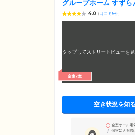
グループホーム すずら
4.0
(
口コミ5件
)
空室2室
空き状況を知
全室オール電
個室に入る際