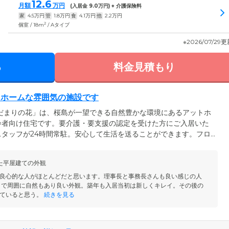
12.6
月額
万円
(入居金
9.0
万円) + 介護保険料
家
4.5
万円
管
1.8
万円
食
4.1
万円
他
2.2
万円
2
個室 / 18m
/ Aタイプ
※2026/07/29
る
料金見積もり
トホームな雰囲気の施設です
だまりの花」は、桜島が一望できる自然豊かな環境にあるアットホ
齢者向け住宅です。要介護・要支援の認定を受けた方にご入居いた
タッフが24時間常駐。安心して生活を送ることができます。フロ
様に代わって宅配便や郵便物のお預かり、クリーニング品の取り付
ております。また、看護師によるバイタルチェックや緊急時の対
た平屋建ての外観
ており、医療面でも万全です。ご自宅にいるようなくつろぎと、サポ
していただける住まいとなっております。
良心的な人がほとんどだと思います。理事長と事務長さんも良い感じの人
りで周囲に自然もあり良い外観。築年も入居当初は新しくキレイ。その後の
ていると思う。
続きを見る