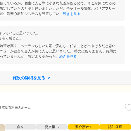
使っているが、個室に入る際に小さな段差があるので、そこが気になるの
想定していたのと少し違いました。ただ、全室オール電化、バリアフリー
置生活安心報知システムを設置してい...
続きを見る
合っていると思いました。
り高く感じた。
齢帯が高く、ベテランらしい対応で安心して任すことが出来そうだと思い
ニューが豊富で当人が気に入ると思いました。 特にはありません。費用に
っていませんが、想定より高かった...
続きを見る
施設の詳細を見る
住宅型有料老人ホーム
自立
要支援1•2
要介護1〜5
認知症可