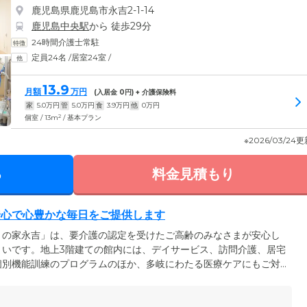
鹿児島県鹿児島市永吉2-1-14
鹿児島中央駅
から 徒歩29分
24時間介護士常駐
定員24名
/
居室24室
/
13.9
月額
万円
(入居金
0
円) + 介護保険料
家
5.0
万円
管
5.0
万円
食
3.9
万円
他
0
万円
2
個室 / 13m
/ 基本プラン
※2026/03/24
る
料金見積もり
安心で心豊かな毎日をご提供します
りの家永吉」は、要介護の認定を受けたご高齢のみなさまが安心し
まいです。地上3階建ての館内には、デイサービス、訪問介護、居宅
個別機能訓練のプログラムのほか、多岐にわたる医療ケアにもご対
寝たきりの方も、安心してお過ごしいただけます。生活のなかでお
なスタッフにお気軽にご相談ください。「もうひとつの我が家」の