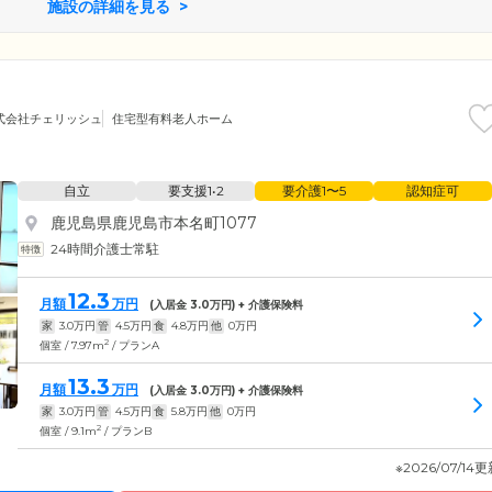
施設の詳細を見る
式会社チェリッシュ
住宅型有料老人ホーム
自立
要支援1•2
要介護1〜5
認知症可
鹿児島県鹿児島市本名町1077
24時間介護士常駐
12.3
月額
万円
(入居金
3.0
万円) + 介護保険料
家
3.0
万円
管
4.5
万円
食
4.8
万円
他
0
万円
2
個室 / 7.97m
/ プランA
13.3
月額
万円
(入居金
3.0
万円) + 介護保険料
家
3.0
万円
管
4.5
万円
食
5.8
万円
他
0
万円
2
個室 / 9.1m
/ プランB
※2026/07/14