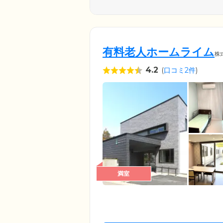
有料老人ホームライム
株
4.2
(
口コミ2件
)
満室