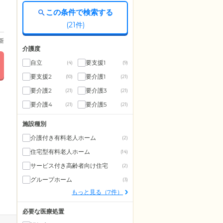
この条件で検索する
(
21
件)
更新
介護度
自立
要支援1
(4)
(9)
要支援2
要介護1
(10)
(21)
要介護2
要介護3
(21)
(21)
要介護4
要介護5
(21)
(21)
施設種別
介護付き有料老人ホーム
(2)
住宅型有料老人ホーム
(14)
サービス付き高齢者向け住宅
(2)
グループホーム
(3)
もっと見る（7件）
必要な医療処置