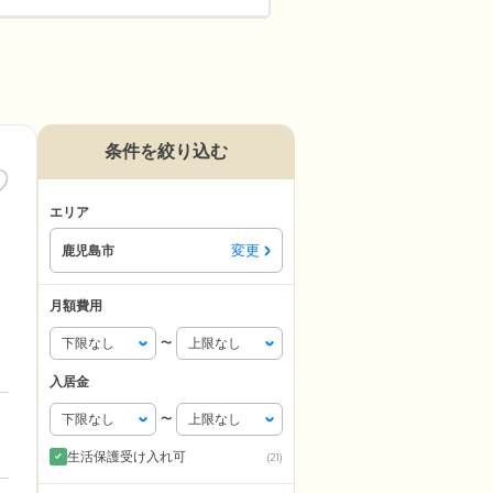
条件を絞り込む
エリア
変更
鹿児島市
月額費用
〜
入居金
〜
生活保護受け入れ可
(21)