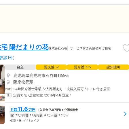
宅 陽だまりの花
株式会社石谷
サービス付き高齢者向け住宅
験談1件
)
自立
要支援1•2
要介護1〜5
認知症可
鹿児島県鹿児島市石谷町1155-3
薩摩松元駅
24時間介護士常駐
/
2人部屋あり・夫婦入居可
/
トイレ付き居室
定員18名
/
居室18室
/
2016年4月設立
/
11.6
月額
万円
(入居金
7.0
万円) + 介護保険料
家
3.5
万円
管
1.8
万円
食
4.1
万円
他
2.2
万円
2
個室 / 18m
/ Eタイプ