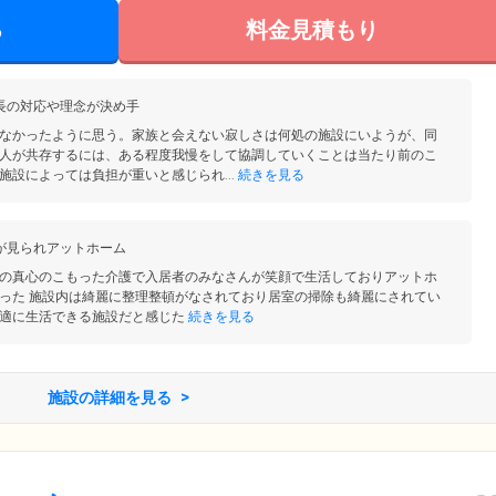
る
料金見積もり
長の対応や理念が決め手
なかったように思う。家族と会えない寂しさは何処の施設にいようが、同
人が共存するには、ある程度我慢をして協調していくことは当たり前のこ
施設によっては負担が重いと感じられ...
続きを見る
が見られアットホーム
の真心のこもった介護で入居者のみなさんが笑顔で生活しておりアットホ
った 施設内は綺麗に整理整頓がなされており居室の掃除も綺麗にされてい
適に生活できる施設だと感じた
続きを見る
施設の詳細を見る