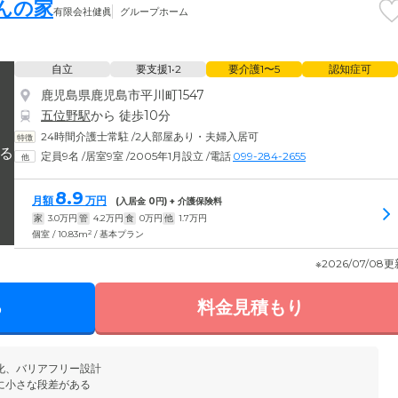
んの家
有限会社健眞
グループホーム
自立
要支援1•2
要介護1〜5
認知症可
鹿児島県鹿児島市平川町1547
五位野駅
から 徒歩10分
24時間介護士常駐
/
2人部屋あり・夫婦入居可
定員9名
/
居室9室
/
2005年1月設立
/
電話
099-284-2655
8.9
月額
万円
(入居金
0
円) + 介護保険料
家
3.0
万円
管
4.2
万円
食
0
万円
他
1.7
万円
2
個室 / 10.83m
/ 基本プラン
※2026/07/08
る
料金見積もり
化、バリアフリー設計
に小さな段差がある