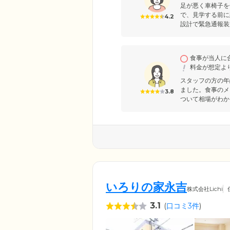
足が悪く車椅子を
で、見学する前に
4.2
設計で緊急通報装
食事が当人に
料金が想定よ
スタッフの方の年
ました。食事のメ
3.8
ついて相場がわか
いろりの家永吉
株式会社Lichi
3.1
(
口コミ3件
)