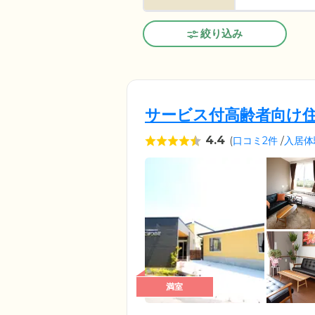
絞り込み
サービス付高齢者向け住
4.4
(
口コミ2件
/
入居体
満室