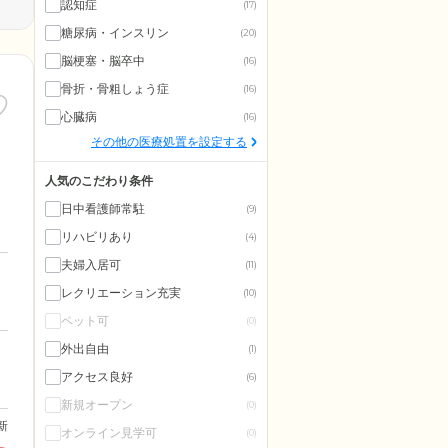
認知症
(17)
糖尿病・インスリン
(20)
脳梗塞・脳卒中
(16)
骨折・骨粗しょう症
(16)
心臓病
(16)
その他の医療処置を設定する
人気のこだわり条件
日中看護師常駐
(9)
リハビリあり
(4)
夫婦入居可
(11)
レクリエーション充実
(10)
ペット可
(0)
外出自由
(1)
アクセス良好
(6)
新規オープン
(0)
更新
オンライン見学可
(0)