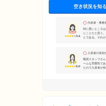
空き状況を知
代表者・事務
特に悪いところは
じことだと思う。
3.4
とである。それが
入居者の笑顔
職員スタッフさん
ームな雰囲気であ
5.0
たので入居者が快