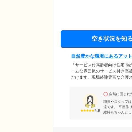
空き状況を知
自然豊かな環境にあるアッ
「サービス付高齢者向け住宅 陽
ームな雰囲気のサービス付き高
だけます。現場経験豊富な介護ス
ントサービスもあり、ご入居者
き、タクシーの手配なども行っ
自然に囲まれ
応、1日1回以上の安否確認をし
ートがある安心を、同時に実感
職員やスタッフは
達です。 平屋作
4.6
維持もちゃんとし