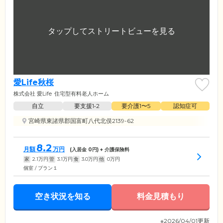
愛Life秋桜
株式会社 愛Life
住宅型有料老人ホーム
自立
要支援1•2
要介護1〜5
認知症可
宮崎県東諸県郡国富町八代北俣2139-62
8.2
月額
万円
(入居金
0
円) + 介護保険料
家
2.1
万円
管
3.1
万円
食
3.0
万円
他
0
万円
個室 / プラン１
空き状況を知る
料金見積もり
※2026/04/01更新