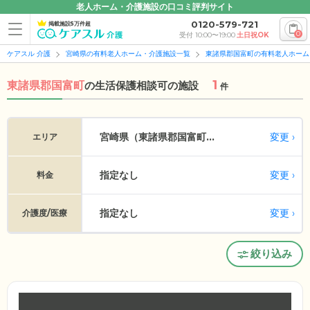
老人ホーム・介護施設の口コミ評判サイト
0120-579-721
掲載施設5万件超
0
受付 10:00〜19:00
土日祝OK
ケアスル 介護
宮崎県の有料老人ホーム・介護施設一覧
東諸県郡国富町の有料老人ホーム
1
東諸県郡国富町
の
生活保護相談可の施設
件
変更
宮崎県（東諸県郡国富町...
エリア
指定なし
変更
料金
指定なし
変更
介護度/医療
絞り込み