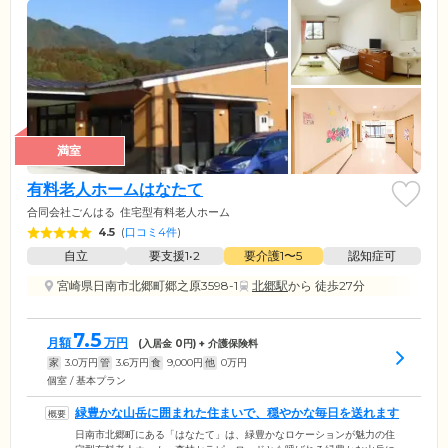
満室
有料老人ホームはなたて
合同会社ごんはる
住宅型有料老人ホーム
4.5
(
口コミ4件
)
自立
要支援1•2
要介護1〜5
認知症可
宮崎県日南市北郷町郷之原3598-1
北郷駅
から 徒歩27分
7.5
月額
万円
(入居金
0
円) + 介護保険料
家
3.0
万円
管
3.6
万円
食
9,000
円
他
0
万円
個室 / 基本プラン
緑豊かな山岳に囲まれた住まいで、穏やかな毎日を送れます
日南市北郷町にある「はなたて」は、緑豊かなロケーションが魅力の住