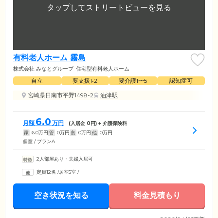
有料老人ホーム 霧島
株式会社 みなとグループ
住宅型有料老人ホーム
自立
要支援1•2
要介護1〜5
認知症可
宮崎県日南市平野1498-2
油津駅
6.0
月額
万円
(入居金
0
円) + 介護保険料
家
6.0
万円
管
0
万円
食
0
万円
他
0
万円
個室 / プランA
2人部屋あり・夫婦入居可
定員12名
/
居室5室
/
空き状況を知る
料金見積もり