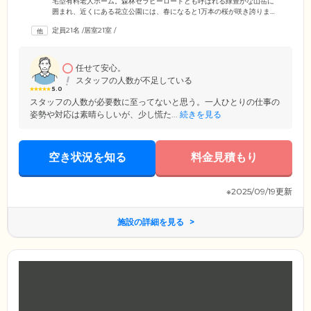
宅型有料老人ホーム。森林セラピーロードとも呼ばれる緑豊かな山岳に
囲まれ、近くにある花立公園には、春になると1万本の桜が咲き誇りま
す。青々とした空に澄んだ空気のもと、日々心穏やかな毎日をお過ごし
定員21名
/
居室21室
/
いただけます。ご入居条件は、65歳以上で要支援1以上の方。介護スタッ
フによる毎日の安否確認と1日3食の温かなお食事、看護師による健康管
理サービスで、ご入居者様の健やかで快適な暮らしをお手伝いいたしま
す。外部医療機関とも提携しており、万が一の場合は救急対応も行いま
任せて安心。
す。どうぞ安心してお任せください。
スタッフの人数が不足している
5.0
スタッフの人数が必要数に至ってないと思う。一人ひとりの仕事の
姿勢や対応は素晴らしいが、少し慌た...
続きを見る
空き状況を知る
料金見積もり
※2025/09/19更新
施設の詳細を見る