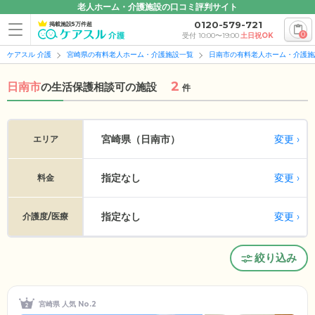
老人ホーム・介護施設の口コミ評判サイト
0120-579-721
掲載施設5万件超
0
受付 10:00〜19:00
土日祝OK
ケアスル 介護
宮崎県の有料老人ホーム・介護施設一覧
日南市の有料老人ホーム・介護施
2
日南市
の
生活保護相談可の施設
件
変更
宮崎県（日南市）
エリア
指定なし
変更
料金
指定なし
変更
介護度/医療
絞り込み
宮崎県 人気 No.2