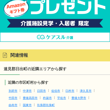
関連情報
速見郡日出町の近隣エリアから探す
近隣の市区町村から探す
別府市
中津市
日田市
佐伯市
臼杵市
津久見市
竹田市
豊後高田市
杵築市
宇佐市
豊後大野市
由布市
国東市
玖珠郡玖珠町