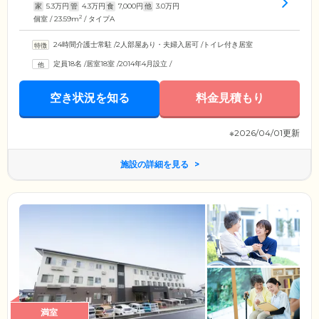
家
5.3
万円
管
4.3
万円
食
7,000
円
他
3.0
万円
2
個室 / 23.59m
/ タイプA
24時間介護士常駐
/
2人部屋あり・夫婦入居可
/
トイレ付き居室
定員18名
/
居室18室
/
2014年4月設立
/
空き状況を知る
料金見積もり
※2026/04/01更新
施設の詳細を見る
満室