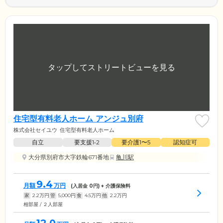
住宅型有料老人ホーム アンジュ別府
株式会社セイユウ
住宅型有料老人ホーム
自立
要支援1•2
要介護1〜5
認知症可
大分県別府市大字鉄輪671番地
亀川駅
9.4
月額
万円
(入居金
0
円) + 介護保険料
家
2.2
万円
管
5,000
円
食
4.5
万円
他
2.2
万円
相部屋 / ２人部屋