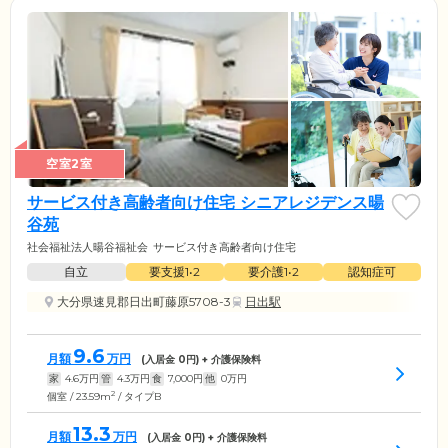
空室2室
サービス付き高齢者向け住宅 シニアレジデンス暘
谷苑
社会福祉法人暘谷福祉会
サービス付き高齢者向け住宅
自立
要支援1•2
要介護1•2
認知症可
大分県速見郡日出町藤原5708-3
日出駅
9.6
月額
万円
(入居金
0
円) + 介護保険料
家
4.6
万円
管
4.3
万円
食
7,000
円
他
0
万円
2
個室 / 23.59m
/ タイプB
13.3
月額
万円
(入居金
0
円) + 介護保険料