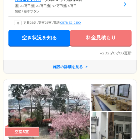
家
2.5
万円
管
2.5
万円
食
4.4
万円
他
0
万円
個室 / 基本プラン
定員29名
/
居室29室
/
電話
0978-52-2190
空き状況を知る
料金見積もり
※2026/07/08更新
施設の詳細を見る
空室5室