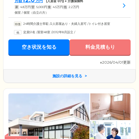
12.0
月額
万円
(入居金
0
円) + 介護保険料
家
4.8
万円
管
5,000
円
食
4.5
万円
他
2.2
万円
個室 / 個室（自立の方）
24時間介護士常駐
/
2人部屋あり・夫婦入居可
/
トイレ付き居室
定員51名
/
居室48室
/
2012年8月設立
/
空き状況を知る
料金見積もり
※2026/04/01更新
施設の詳細を見る