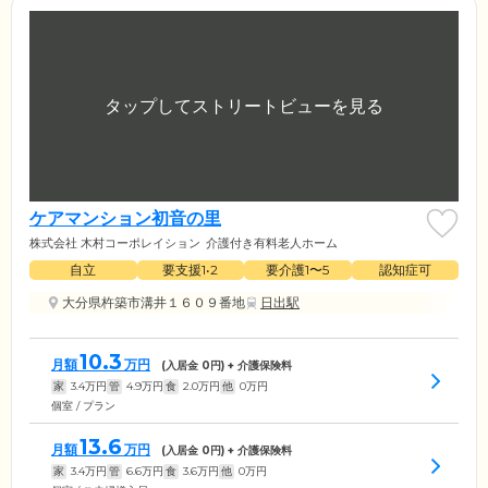
ケアマンション初音の里
株式会社 木村コーポレイション
介護付き有料老人ホーム
自立
要支援1•2
要介護1〜5
認知症可
大分県杵築市溝井１６０９番地
日出駅
10.3
月額
万円
(入居金
0
円) + 介護保険料
家
3.4
万円
管
4.9
万円
食
2.0
万円
他
0
万円
個室 / プラン
13.6
月額
万円
(入居金
0
円) + 介護保険料
家
3.4
万円
管
6.6
万円
食
3.6
万円
他
0
万円