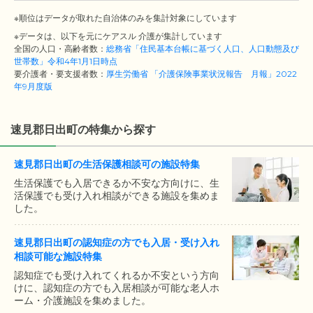
※順位はデータが取れた自治体のみを集計対象にしています
※データは、以下を元にケアスル 介護が集計しています
全国の人口・高齢者数：
総務省「住民基本台帳に基づく人口、人口動態及び
世帯数」令和4年1月1日時点
要介護者・要支援者数：
厚生労働省 「介護保険事業状況報告 月報」2022
年9月度版
速見郡日出町の特集から探す
速見郡日出町の生活保護相談可の施設特集
生活保護でも入居できるか不安な方向けに、生
活保護でも受け入れ相談ができる施設を集めま
した。
速見郡日出町の認知症の方でも入居・受け入れ
相談可能な施設特集
認知症でも受け入れてくれるか不安という方向
けに、認知症の方でも入居相談が可能な老人ホ
ーム・介護施設を集めました。