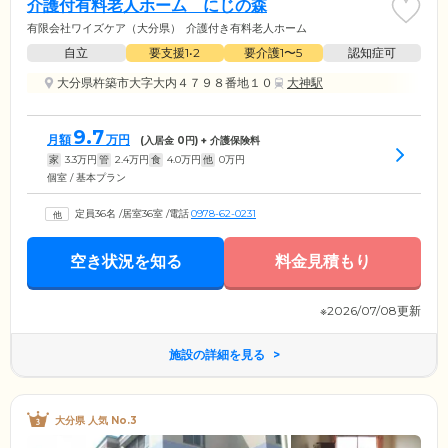
介護付有料老人ホーム にじの森
有限会社ワイズケア（大分県）
介護付き有料老人ホーム
自立
要支援1•2
要介護1〜5
認知症可
大分県杵築市大字大内４７９８番地１０
大神駅
9.7
月額
万円
(入居金
0
円) + 介護保険料
家
3.3
万円
管
2.4
万円
食
4.0
万円
他
0
万円
個室 / 基本プラン
定員36名
/
居室36室
/
電話
0978-62-0231
空き状況を知る
料金見積もり
※2026/07/08更新
施設の詳細を見る
大分県 人気 No.3