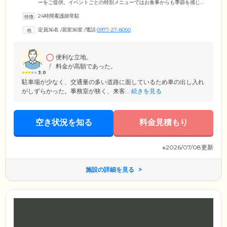
ーをご提供。イベントごとの特別メニューではお食事からも季節を感じ
ていただけるよう工夫しています。お誕生日やクリスマスにはケーキ、
24時間看護師常駐
土用の丑の日にはうなぎを。季節感やイベントを大切にしております。
もちろんお体の状態に合わせてきざみ食、ペースト食などの介護食にも
定員36名
/
居室36室
/
電話
0977-27-8050
対応可能です。また、おやつの時間には季節に合わせて夏にはさっぱり
したものなどをご用意。みなさんに楽しんでいただいています。
便利な立地。
料金が高額であった。
3.0
駐車場が少なく、交通量の多い道路に面しているため車の出し入れ
がしずらかった。事務室が狭く、来客...
続きを見る
空き状況を知る
料金見積もり
※2026/07/08更新
施設の詳細を見る