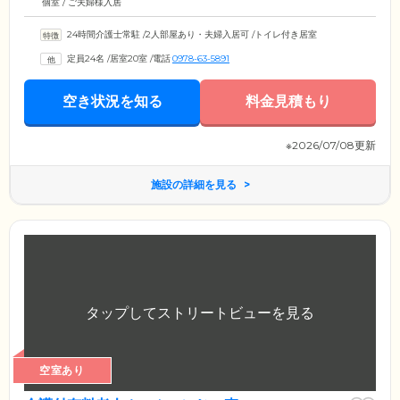
個室 / ご夫婦様入居
24時間介護士常駐
/
2人部屋あり・夫婦入居可
/
トイレ付き居室
定員24名
/
居室20室
/
電話
0978-63-5891
空き状況を知る
料金見積もり
※2026/07/08更新
施設の詳細を見る
空室あり