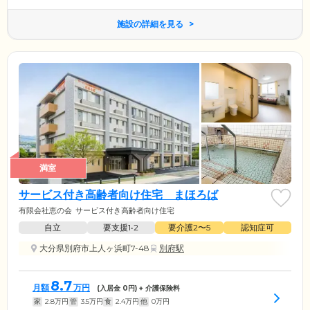
施設の詳細を見る
満室
サービス付き高齢者向け住宅 まほろば
有限会社恵の会
サービス付き高齢者向け住宅
自立
要支援1•2
要介護2〜5
認知症可
大分県別府市上人ヶ浜町7-48
別府駅
8.7
月額
万円
(入居金
0
円) + 介護保険料
家
2.8
万円
管
3.5
万円
食
2.4
万円
他
0
万円