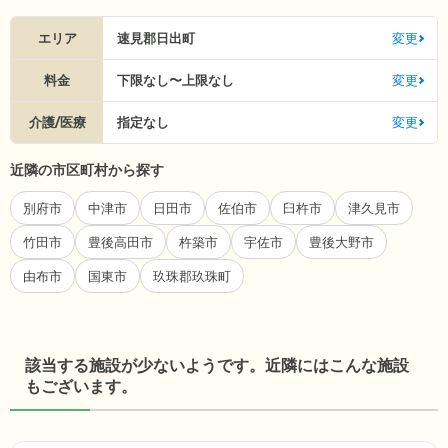
エリア
速見郡日出町
変更
料金
下限なし〜上限なし
変更
介護/医療
指定なし
変更
近隣の市区町村から探す
別府市
中津市
日田市
佐伯市
臼杵市
津久見市
竹田市
豊後高田市
杵築市
宇佐市
豊後大野市
由布市
国東市
玖珠郡玖珠町
該当する施設が少ないようです。近隣にはこんな施設
もございます。