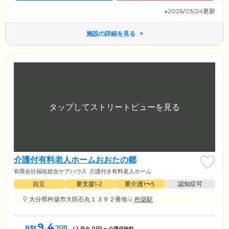
※2026/03/24更新
施設の詳細を見る
介護付有料老人ホームおおたの郷
有限会社福祉総合ケアハウス
介護付き有料老人ホーム
自立
要支援1•2
要介護1〜5
認知症可
大分県杵築市大田石丸１３９２番地
杵築駅
9.4
月額
万円
(入居金
0
円) + 介護保険料