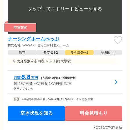
空室5室
ナーシングホームべっぷ
株式会社 IWASAKI
住宅型有料老人ホーム
自立
要支援1•2
要介護3〜5
認知症可
大分県別府市内竈11-1
別府大学駅
8.8
月額
万円
(入居金
0
円) + 介護保険料
家
2.8
万円
管
4.0
万円
食
2.0
万円
他
0
万円
個室 / プランA
24時間看護師常駐
/
24時間介護士常駐
/
トイレ付き居室
空き状況を知る
料金見積もり
※2026/07/27更新