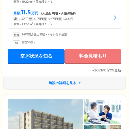
2
個室 / 19.22m
/ 要介護３～５
11.5
月額
万円
(入居金
0
円) + 介護保険料
家
2.8
万円
管
3.5
万円
食
4.7
万円
他
5,000
円
2
個室 / 19.22m
/ 要介護１・２
24時間介護士常駐
/
トイレ付き居室
居室56室
/
空き状況を知る
料金見積もり
※2026/06/09更新
施設の詳細を見る