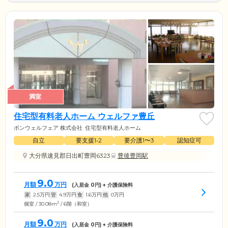
満室
住宅型有料老人ホーム ウェルファ豊丘
ボンウェルフェア 株式会社
住宅型有料老人ホーム
自立
要支援1•2
要介護1〜3
認知症可
大分県速見郡日出町豊岡6323
豊後豊岡駅
9.0
月額
万円
(入居金
0
円) + 介護保険料
家
2.5
万円
管
4.9
万円
食
1.6
万円
他
0
万円
2
個室 / 30.08m
/ 6階（和室）
9.0
月額
万円
(入居金
0
円) + 介護保険料