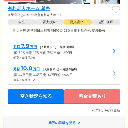
有料老人ホーム 希空
有限会社恵の会
住宅型有料老人ホーム
自立
要支援1•2
要介護1〜5
認知症可
大分県速見郡日出町豊岡6100-250
暘谷駅
から 徒歩19分
7.9
月額
万円
(入居金
0
円) + 介護保険料
家
2.7
万円
管
1.3
万円
食
3.5
万円
他
4,600
円
個室 / 介護度3~5
10.0
月額
万円
(入居金
0
円) + 介護保険料
家
2.7
万円
管
3.3
万円
食
3.5
万円
他
4,600
円
個室 / 介護度1~2
空き状況を知る
料金見積もり
※2026/04/22更新
施設の詳細を見る