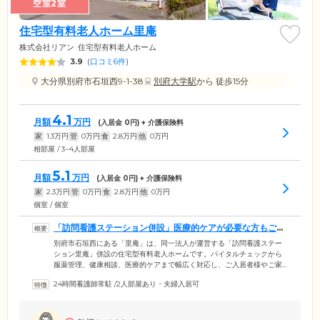
空室2室
住宅型有料老人ホーム里庵
株式会社リアン
住宅型有料老人ホーム
3.9
(
口コミ6件
)
大分県別府市石垣西9-1-38
別府大学駅
から 徒歩15分
4.1
月額
万円
(入居金
0
円) + 介護保険料
家
1.3
万円
管
0
万円
食
2.8
万円
他
0
万円
相部屋 / 3~4人部屋
5.1
月額
万円
(入居金
0
円) + 介護保険料
家
2.3
万円
管
0
万円
食
2.8
万円
他
0
万円
個室 / 個室
「訪問看護ステーション併設」医療的ケアが必要な方もご入
居可能です
別府市石垣西にある「里庵」は、同一法人が運営する「訪問看護ステー
ション里庵」併設の住宅型有料老人ホームです。バイタルチェックから
服薬管理、健康相談、医療的ケアまで幅広く対応し、ご入居者様やご家
族様へ継ぎ目のない看護をご提供しています。現在、お薬を服用してい
24時間看護師常駐
/
2人部屋あり・夫婦入居可
る方、医療依存度が高い方も、安心してご入居いただけます。近隣にあ
る医療施設とも連携しており、健康確認や必要に応じた治療、医療的ア
ドバイス、入院のご案内をしております。緊急時対応は24時間365日対応
でサポートしています。医療支援体制の整った環境で、安心のある毎日