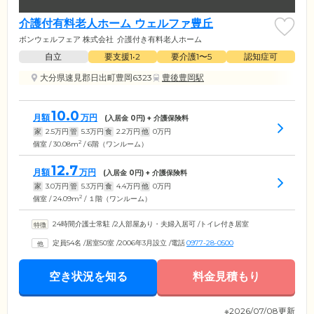
介護付有料老人ホーム ウェルファ豊丘
ボンウェルフェア 株式会社
介護付き有料老人ホーム
自立
要支援1•2
要介護1〜5
認知症可
大分県速見郡日出町豊岡6323
豊後豊岡駅
10.0
月額
万円
(入居金
0
円) + 介護保険料
家
2.5
万円
管
5.3
万円
食
2.2
万円
他
0
万円
2
個室 / 30.08m
/ 6階（ワンルーム）
12.7
月額
万円
(入居金
0
円) + 介護保険料
家
3.0
万円
管
5.3
万円
食
4.4
万円
他
0
万円
2
個室 / 24.09m
/ １階（ワンルーム）
24時間介護士常駐
/
2人部屋あり・夫婦入居可
/
トイレ付き居室
定員54名
/
居室50室
/
2006年3月設立
/
電話
0977-28-0500
空き状況を知る
料金見積もり
※2026/07/08更新