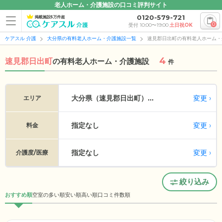
老人ホーム・介護施設の口コミ評判サイト
0120-579-721
掲載施設5万件超
0
受付 10:00〜19:00
土日祝OK
ケアスル 介護
大分県の有料老人ホーム・介護施設一覧
速見郡日出町の有料老人ホーム・
4
速見郡日出町
の
有料老人ホーム・介護施設
件
変更
大分県（速見郡日出町）...
エリア
指定なし
変更
料金
指定なし
変更
介護度/医療
絞り込み
おすすめ順
空室の多い順
安い順
高い順
口コミ件数順