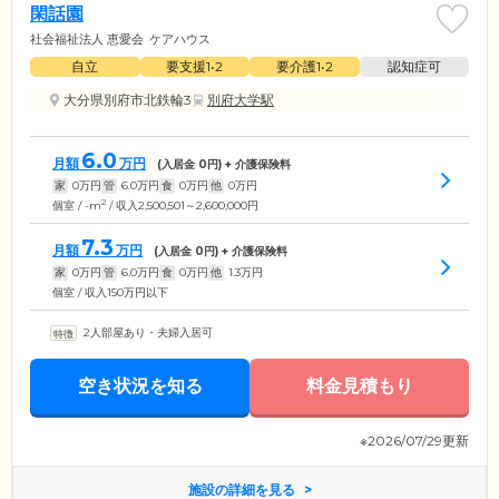
閑話園
社会福祉法人 恵愛会
ケアハウス
自立
要支援1•2
要介護1•2
認知症可
大分県別府市北鉄輪3
別府大学駅
6.0
月額
万円
(入居金
0
円) + 介護保険料
家
0
万円
管
6.0
万円
食
0
万円
他
0
万円
2
個室 / -m
/ 収入2,500,501～2,600,000円
7.3
月額
万円
(入居金
0
円) + 介護保険料
家
0
万円
管
6.0
万円
食
0
万円
他
1.3
万円
個室 / 収入150万円以下
2人部屋あり・夫婦入居可
空き状況を知る
料金見積もり
※2026/07/29更新
施設の詳細を見る