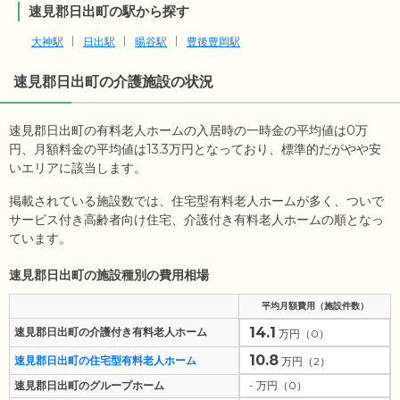
速見郡日出町の駅から探す
大神駅
日出駅
暘谷駅
豊後豊岡駅
速見郡日出町
の介護施設の状況
速見郡日出町の有料老人ホームの入居時の一時金の平均値は
0
万
円、月額料金の平均値は
13.3
万円となっており、標準的だがやや安
いエリアに該当します。
掲載されている施設数では、住宅型有料老人ホームが多く、ついで
サービス付き高齢者向け住宅、介護付き有料老人ホームの順となっ
ています。
速見郡日出町の施設種別の費用相場
平均月額費用（施設件数）
14.1
速見郡日出町の介護付き有料老人ホーム
万円（0）
10.8
速見郡日出町の住宅型有料老人ホーム
万円（2）
速見郡日出町のグループホーム
- 万円（0）