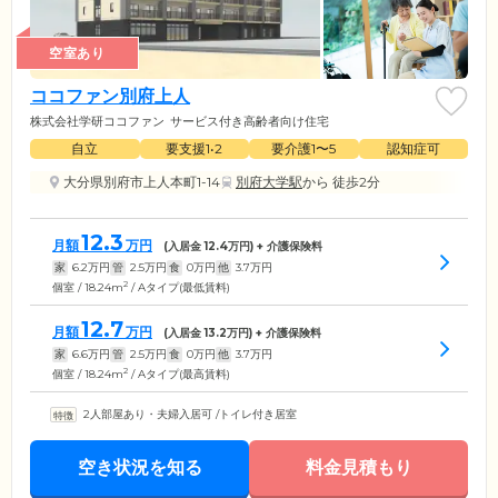
空室あり
ココファン別府上人
株式会社学研ココファン
サービス付き高齢者向け住宅
自立
要支援1•2
要介護1〜5
認知症可
大分県別府市上人本町1-14
別府大学駅
から 徒歩2分
12.3
月額
万円
(入居金
12.4
万円) + 介護保険料
家
6.2
万円
管
2.5
万円
食
0
万円
他
3.7
万円
2
個室 / 18.24m
/ Aタイプ(最低賃料)
12.7
月額
万円
(入居金
13.2
万円) + 介護保険料
家
6.6
万円
管
2.5
万円
食
0
万円
他
3.7
万円
2
個室 / 18.24m
/ Aタイプ(最高賃料)
2人部屋あり・夫婦入居可
/
トイレ付き居室
空き状況を知る
料金見積もり