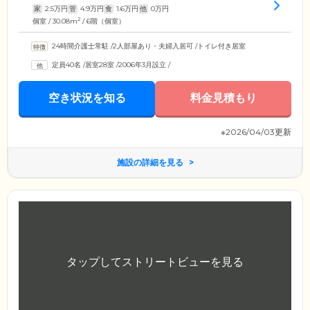
家
2.5
万円
管
4.9
万円
食
1.6
万円
他
0
万円
2
個室 / 30.08m
/ 6階（個室）
24時間介護士常駐
/
2人部屋あり・夫婦入居可
/
トイレ付き居室
定員40名
/
居室28室
/
2006年3月設立
/
空き状況を知る
料金見積もり
※2026/04/03更新
施設の詳細を見る