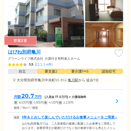
空室2室
はぴね別府亀川
グリーンライフ株式会社
介護付き有料老人ホーム
3.5
(
口コミ4件
)
自立
要支援2
要介護1〜5
認知症可
大分県別府市亀川中央町10-31
亀川駅
から 徒歩7分
20.7
月額
万円
(入居金
17.0
万円) + 介護保険料
家
8.5
万円
管
5.9
万円
食
4.1
万円
他
2.2
万円
2
個室 / 18m
/ 個室
1年をとおして楽しんでいただけるお食事メニューをご用意
しました
はぴね別府亀川では、ご入居者様の健康に配慮したお食事をご用意して
おります。栄養管理士が健康だけでなく旬の食材や彩りも考えたメニュ