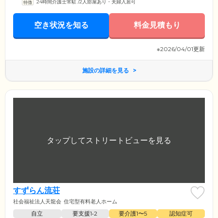
24時間介護士常駐
/
2人部屋あり・夫婦入居可
空き状況を知る
料金見積もり
※2026/04/01更新
施設の詳細を見る
すずらん流荘
社会福祉法人天龍会
住宅型有料老人ホーム
自立
要支援1•2
要介護1〜5
認知症可