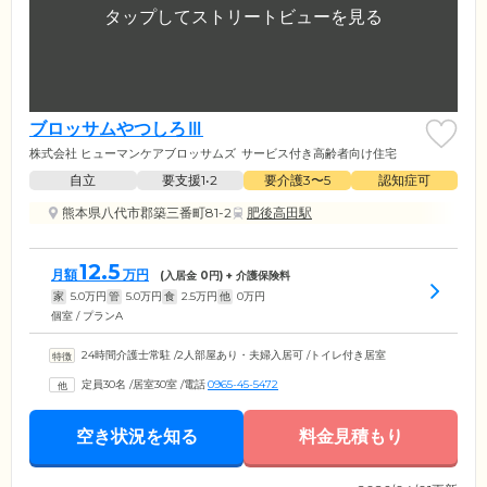
ブロッサムやつしろⅢ
株式会社 ヒューマンケアブロッサムズ
サービス付き高齢者向け住宅
自立
要支援1•2
要介護3〜5
認知症可
熊本県八代市郡築三番町81-2
肥後高田駅
12.5
月額
万円
(入居金
0
円) + 介護保険料
家
5.0
万円
管
5.0
万円
食
2.5
万円
他
0
万円
個室 / プランA
24時間介護士常駐
/
2人部屋あり・夫婦入居可
/
トイレ付き居室
定員30名
/
居室30室
/
電話
0965-45-5472
空き状況を知る
料金見積もり