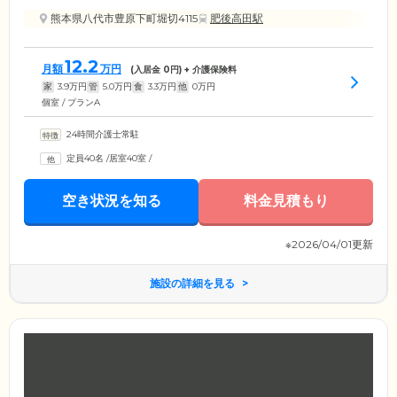
熊本県八代市豊原下町堀切4115
肥後高田駅
12.2
月額
万円
(入居金
0
円) + 介護保険料
家
3.9
万円
管
5.0
万円
食
3.3
万円
他
0
万円
個室 / プランA
24時間介護士常駐
定員40名
/
居室40室
/
空き状況を知る
料金見積もり
※2026/04/01更新
施設の詳細を見る