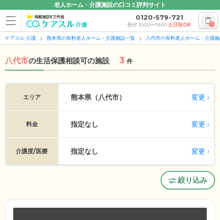
老人ホーム・介護施設の口コミ評判サイト
0120-579-721
掲載施設5万件超
0
受付 10:00〜19:00
土日祝OK
ケアスル 介護
熊本県の有料老人ホーム・介護施設一覧
八代市の有料老人ホーム・介護施
3
八代市
の
生活保護相談可の施設
件
変更
熊本県（八代市）
エリア
指定なし
変更
料金
指定なし
変更
介護度/医療
絞り込み