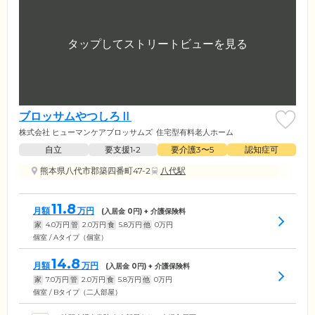
ブロッサムやつしろⅡ
株式会社 ヒューマンケアブロッサムズ
住宅型有料老人ホーム
自立
要支援1•2
要介護3〜5
認知症可
熊本県八代市郡築四番町47-2
八代駅
11.8
月額
万円
(入居金
0
円) + 介護保険料
家
4.0
万円
管
2.0
万円
食
5.8
万円
他
0
万円
個室 / Aタイプ（個室）
14.8
月額
万円
(入居金
0
円) + 介護保険料
家
7.0
万円
管
2.0
万円
食
5.8
万円
他
0
万円
個室 / Bタイプ（二人部屋）