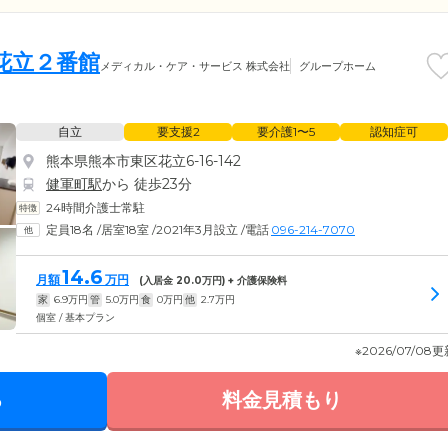
花立２番館
メディカル・ケア・サービス 株式会社
グループホーム
自立
要支援2
要介護1〜5
認知症可
熊本県熊本市東区花立6-16-142
健軍町駅
から 徒歩23分
24時間介護士常駐
定員18名
/
居室18室
/
2021年3月設立
/
電話
096-214-7070
14.6
月額
万円
(入居金
20.0
万円) + 介護保険料
家
6.9
万円
管
5.0
万円
食
0
万円
他
2.7
万円
個室 / 基本プラン
※2026/07/08
る
料金見積もり