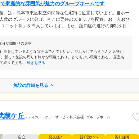
かで家庭的な雰囲気が魅力のグループホームです
番館」は、熊本市東区花立の閑静な住宅街に位置しています。当ホー
少人数のグループに分け、そこに専任のスタッフを配置。お一人おひ
「ユニット制」を導入しています。また、認知症の進行の抑制を目
入れており、お食事の準備や掃除、洗濯など、ご入居者様ができる
いただいています。難しい動作はスタッフがしっかりとサポートす
充分な間取りの居室
ム内はおだやかで家庭的な雰囲気です。ご自宅のようにのびのびと
安心を同時に実感していただける住まいです。
仕事をしているような雰囲気でとてもいい。 話しかけてもきちんと返答が
だ、新しく施設の周りも静かな環境であり、とてもいい環境である。 居室も
間取りである。
続きを見る
施設の詳細を見る
武蔵ケ丘
メディカル・ケア・サービス 株式会社
グループホーム
自立
要支援2
要介護1〜5
認知症可