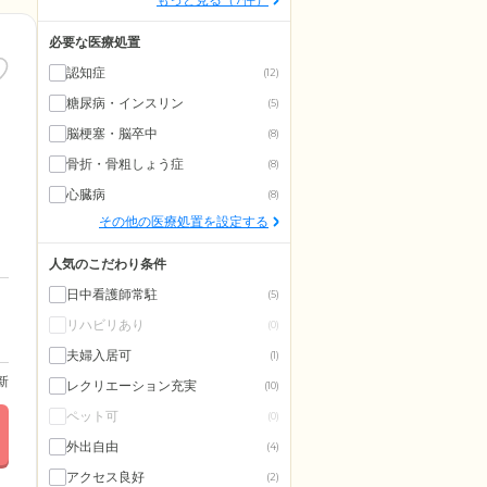
必要な医療処置
認知症
(12)
糖尿病・インスリン
(5)
脳梗塞・脳卒中
(8)
骨折・骨粗しょう症
(8)
心臓病
(8)
その他の医療処置を設定する
人気のこだわり条件
日中看護師常駐
(5)
リハビリあり
(0)
夫婦入居可
(1)
更新
レクリエーション充実
(10)
ペット可
(0)
外出自由
(4)
アクセス良好
(2)