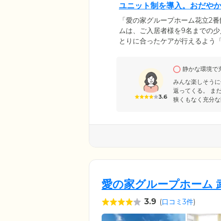
ユニット制を導入。おだや
「愛の家グループホーム花立2
ムは、ご入居者様を9名までの
とりに合ったケアが行えるよう
指し、「生活リハビリ」を取り
ことはなるべくご自身で行って
静かな環境で
るので、ご安心ください。ホー
過ごしながら、サポートがある
みんな楽しそうに
返ってくる。 ま
3.6
狭くもなく充分な
愛の家グループホーム 
3.9
(
口コミ3件
)