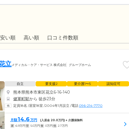
安い順
高い順
口コミ件数順
花立
メディカル・ケア・サービス 株式会社
グループホーム
自立
要支援2
要介護1〜5
認知症可
熊本県熊本市東区花立6-16-140
健軍町駅
から 徒歩23分
定員18名
/
居室18室
/
2004年1月設立
/
電話
096-214-7770
14.6
月額
万円
(入居金
20.0
万円) + 介護保険料
家
6.9
万円
管
5.0
万円
食
0
万円
他
2.7
万円