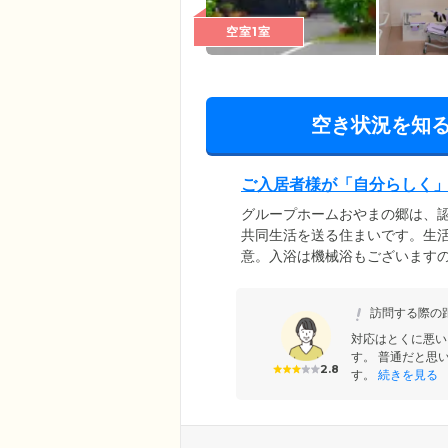
空室1室
空き状況を知
ご入居者様が「自分らしく
グループホームおやまの郷は、
共同生活を送る住まいです。生
意。入浴は機械浴もございます
す。当ホームには、花がお好き
い方など、さまざまなご入居者
訪問する際の
しい生活を送れるようお手伝い
ら、どうぞお気軽にご相談くだ
対応はとくに悪い
す。 普通だと思
2.8
す。
続きを見る