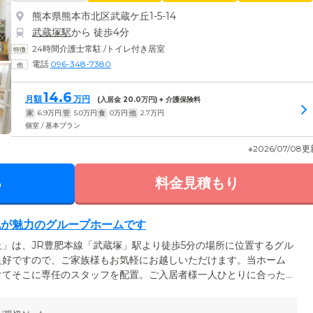
熊本県熊本市北区武蔵ケ丘1-5-14
武蔵塚駅
から 徒歩4分
24時間介護士常駐
/
トイレ付き居室
電話
096-348-7380
14.6
月額
万円
(入居金
20.0
万円) + 介護保険料
家
6.9
万円
管
5.0
万円
食
0
万円
他
2.7
万円
個室 / 基本プラン
※2026/07/08
る
料金見積もり
気が魅力のグループホームです
」は、JR豊肥本線「武蔵塚」駅より徒歩5分の場所に位置するグル
良好ですので、ご家族様もお気軽にお越しいただけます。当ホーム
けてそこに専任のスタッフを配置。ご入居者様一人ひとりに合った
」を導入しています。また、協力医療機関とも連携が取れており、
ますので、ご安心ください。ホーム内は明るくアットホームな雰囲