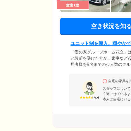
空室1室
空き状況を知
ユニット制を導入。穏やか
「愛の家グループホーム花立」
と診断を受けた方が、家事など
居者様を9名までの少人数のグ
たケアが行えるよう「ユニット
り、お食事の準備や掃除、洗濯
自宅の家具を
進行緩和につなげています。ホ
うに、のびのびとお過ごしくだ
スタッフについて
く過ごせているよ
4.4
本人は自宅にいる