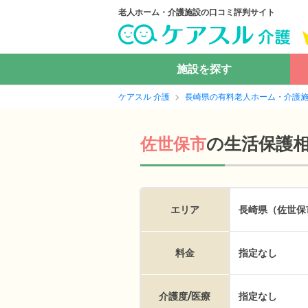
老人ホーム・介護施設の口コミ評判サイト
施設を探す
ケアスル 介護
長崎県の有料老人ホーム・介護
の
生活保護
佐世保市
エリア
長崎県（佐世保
料金
指定なし
介護度/医療
指定なし