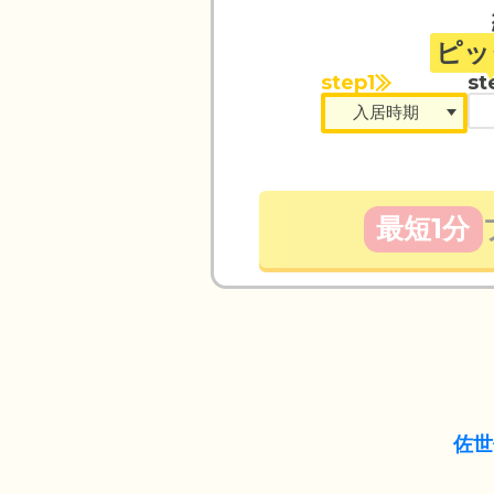
ピッ
step1
st
最短1分
佐世