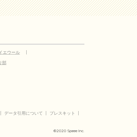
イエウール
り部
データ引用について
プレスキット
©2020 Speee Inc.