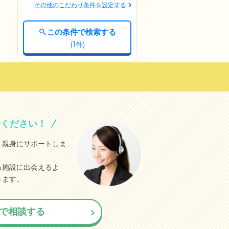
その他のこだわり条件を設定する
この条件で検索する
(
1
件)
せください！
、親身にサポートしま
る施設に出会えるよ
きます。
で相談する