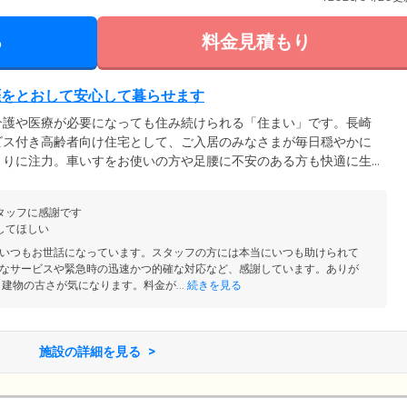
る
料金見積もり
涯をとおして安心して暮らせます
介護や医療が必要になっても住み続けられる「住まい」です。長崎
ビス付き高齢者向け住宅として、ご入居のみなさまが毎日穏やかに
くりに注力。車いすをお使いの方や足腰に不安のある方も快適に生
内で、安心して暮らせます。各階にはエレベーターでアクセスでき
ーズ。そのほか、適切な廊下の幅やトイレの広さ、ゆとりをもった
タッフに感謝です
な身体状況の方にも配慮したつくりになっています。
してほしい
いつもお世話になっています。スタッフの方には本当にいつも助けられて
なサービスや緊急時の迅速かつ的確な対応など、感謝しています。ありが
建物の古さが気になります。料金が...
続きを見る
施設の詳細を見る