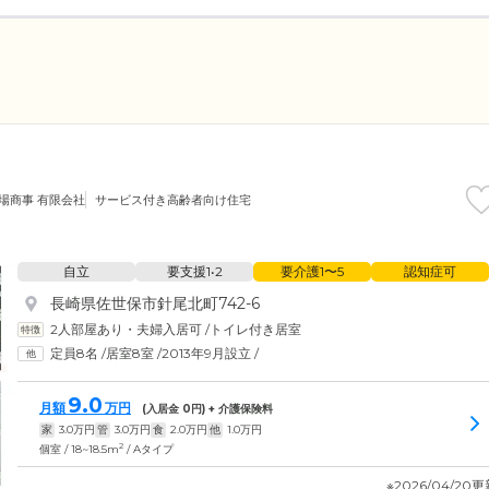
場商事 有限会社
サービス付き高齢者向け住宅
自立
要支援1•2
要介護1〜5
認知症可
長崎県佐世保市針尾北町742-6
2人部屋あり・夫婦入居可
/
トイレ付き居室
定員8名
/
居室8室
/
2013年9月設立
/
9.0
月額
万円
(入居金
0
円) + 介護保険料
家
3.0
万円
管
3.0
万円
食
2.0
万円
他
1.0
万円
2
個室 / 18~18.5m
/ Aタイプ
※2026/04/20