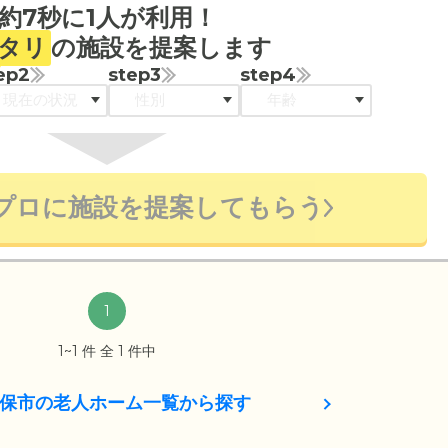
約7秒に1人が利用！
タリ
の施設を提案します
ep2
step3
step4
プロに施設を提案してもらう
1
1~1 件 全 1 件中
保市の老人ホーム一覧から探す