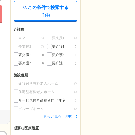
この条件で検索する
(
1
件)
介護度
自立
要支援1
(0)
(0)
要支援2
要介護1
(0)
(1)
要介護2
要介護3
(1)
(1)
要介護4
要介護5
(1)
(1)
施設種別
介護付き有料老人ホーム
(0)
住宅型有料老人ホーム
(0)
サービス付き高齢者向け住宅
(1)
グループホーム
(0)
もっと見る（7件）
必要な医療処置