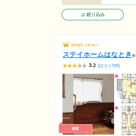
絞り込み
佐世保市 人気 No.1
ステイホームはなとき
肴
3.2
(
口コミ9件
)
満室