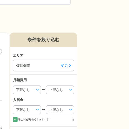
条件を絞り込む
エリア
変更
佐世保市
月額費用
〜
入居金
〜
生活保護受け入れ可
(1)
更新