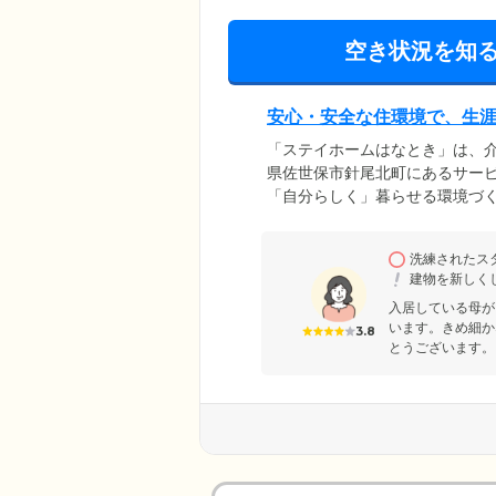
空き状況を知
安心・安全な住環境で、生
「ステイホームはなとき」は、
県佐世保市針尾北町にあるサー
「自分らしく」暮らせる環境づ
活できるバリアフリー仕様の館
るため、外出の際の移動もスム
洗練されたス
入浴スペースを備え、どのよう
建物を新しく
入居している母が
います。きめ細か
3.8
とうございます。 