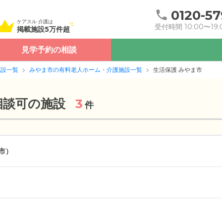
0120-57
ケアスル 介護は
受付時間 10:00〜19:
掲載施設5万件超
見学予約の相談
施設一覧
みやま市の有料老人ホーム・介護施設一覧
生活保護 みやま市
相談可の施設
3
件
市）