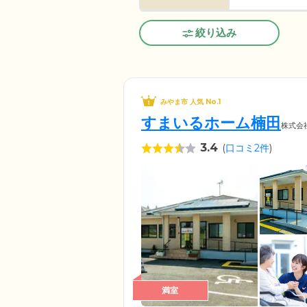
絞り込み
みやま市 人気 No.1
すまいるホーム楠田
株式会
3.4
(
口コミ2件
)
満室