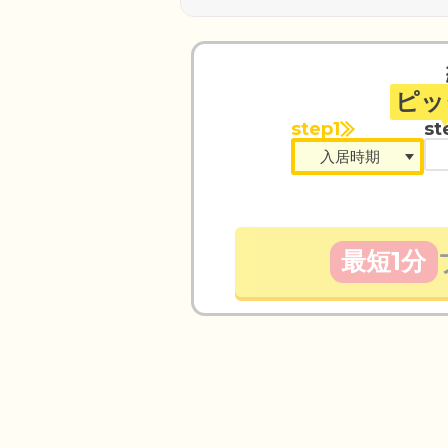
ピッ
step1
st
最短1分