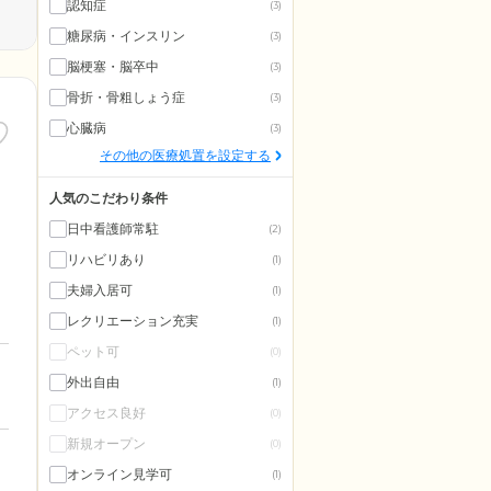
認知症
(3)
糖尿病・インスリン
(3)
脳梗塞・脳卒中
(3)
骨折・骨粗しょう症
(3)
心臓病
(3)
その他の医療処置を設定する
人気のこだわり条件
日中看護師常駐
(2)
リハビリあり
(1)
夫婦入居可
(1)
レクリエーション充実
(1)
ペット可
(0)
外出自由
(1)
アクセス良好
(0)
新規オープン
(0)
オンライン見学可
(1)