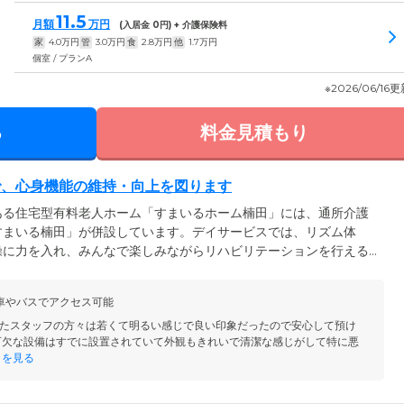
11.5
月額
万円
(入居金
0
円) + 介護保険料
家
4.0
万円
管
3.0
万円
食
2.8
万円
他
1.7
万円
個室 / プランA
※2026/06/16
る
料金見積もり
で、心身機能の維持・向上を図ります
ある住宅型有料老人ホーム「すまいるホーム楠田」には、通所介護
すまいる楠田」が併設しています。デイサービスでは、リズム体
操に力を入れ、みんなで楽しみながらリハビリテーションを行える
け合いながら運動する、和気あいあいとした雰囲気が魅力です。ほ
維持・向上を目的とした健康体操もご用意。筋力・柔軟性・バラン
車やバスでアクセス可能
の維持・向上が期待でき、ご入居者様・ご家族様ともにご好評いた
たスタッフの方々は若くて明るい感じで良い印象だったので安心して預け
可欠な設備はすでに設置されていて外観もきれいで清潔な感じがして特に悪
きを見る