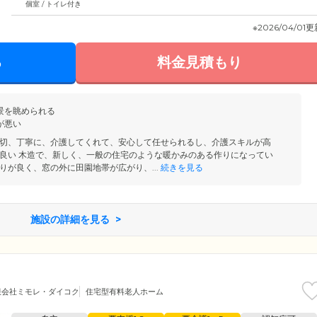
個室 / トイレ付き
※2026/04/01
る
料金見積もり
景を眺められる
が悪い
切、丁寧に、介護してくれて、安心して任せられるし、介護スキルが高
良い 木造で、新しく、一般の住宅のような暖かみのある作りになってい
りが良く、窓の外に田園地帯が広がり、...
続きを見る
施設の詳細を見る
限会社ミモレ・ダイコク
住宅型有料老人ホーム