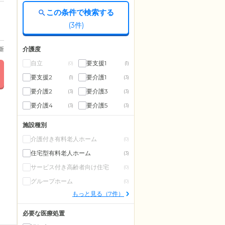
この条件で検索する
(
3
件)
介護度
更新
自立
要支援1
(0)
(1)
要支援2
要介護1
(1)
(3)
要介護2
要介護3
(3)
(3)
要介護4
要介護5
(3)
(3)
施設種別
介護付き有料老人ホーム
(0)
住宅型有料老人ホーム
(3)
サービス付き高齢者向け住宅
(0)
グループホーム
(0)
もっと見る（7件）
必要な医療処置