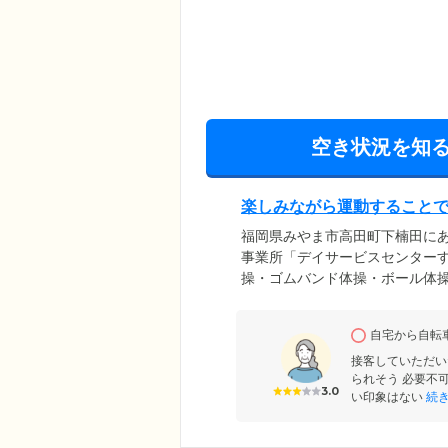
空き状況を知
楽しみながら運動すること
福岡県みやま市高田町下楠田に
事業所「デイサービスセンター
操・ゴムバンド体操・ボール体
環境。ご入居者様同士で声を掛
かにも、認知機能や足腰の健康
自宅から自転
ス力・持久性とさまざまな要素
だいております。
接客していただい
られそう 必要不
3.0
い印象はない
続