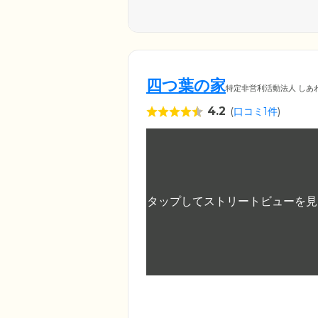
四つ葉の家
特定非営利活動法人 しあ
4.2
(
口コミ1件
)