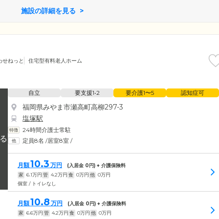
施設の詳細を見る
わせねっと
住宅型有料老人ホーム
自立
要支援1•2
要介護1〜5
認知症可
福岡県みやま市瀬高町高柳297-3
塩塚駅
24時間介護士常駐
定員8名
/
居室8室
/
10.3
月額
万円
(入居金
0
円) + 介護保険料
家
6.1
万円
管
4.2
万円
食
0
万円
他
0
万円
個室 / トイレなし
10.8
月額
万円
(入居金
0
円) + 介護保険料
家
6.6
万円
管
4.2
万円
食
0
万円
他
0
万円