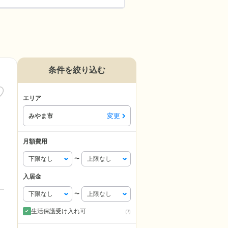
条件を絞り込む
エリア
変更
みやま市
月額費用
〜
入居金
〜
生活保護受け入れ可
(3)