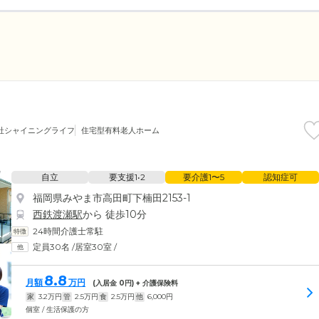
社シャイニングライフ
住宅型有料老人ホーム
自立
要支援1•2
要介護1〜5
認知症可
福岡県みやま市高田町下楠田2153-1
西鉄渡瀬駅
から 徒歩10分
24時間介護士常駐
定員30名
/
居室30室
/
8.8
月額
万円
(入居金
0
円) + 介護保険料
家
3.2
万円
管
2.5
万円
食
2.5
万円
他
6,000
円
個室 / 生活保護の方