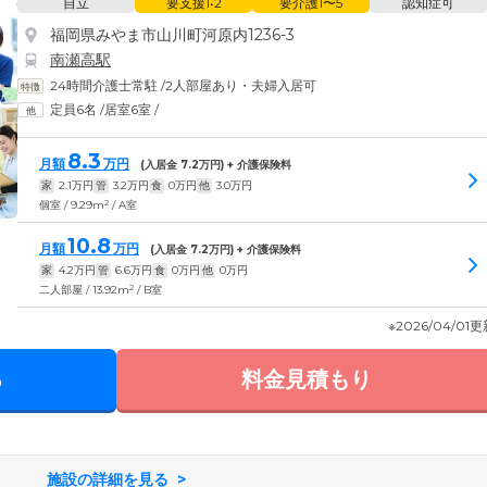
自立
要支援1•2
要介護1〜5
認知症可
福岡県みやま市山川町河原内1236-3
南瀬高駅
24時間介護士常駐
/
2人部屋あり・夫婦入居可
定員6名
/
居室6室
/
8.3
月額
万円
(入居金
7.2
万円) + 介護保険料
家
2.1
万円
管
3.2
万円
食
0
万円
他
3.0
万円
2
個室 / 9.29m
/ A室
10.8
月額
万円
(入居金
7.2
万円) + 介護保険料
家
4.2
万円
管
6.6
万円
食
0
万円
他
0
万円
2
二人部屋 / 13.92m
/ B室
※2026/04/01
る
料金見積もり
施設の詳細を見る