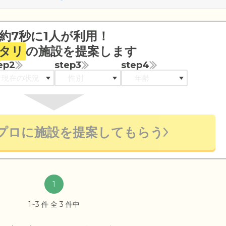
約7秒に1人が利用！
タリ
の施設を提案します
ep2
step3
step4
プロに施設を提案してもらう
1
1~3 件 全 3 件中