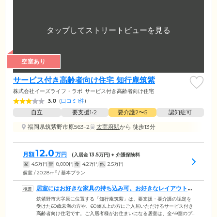
空室あり
サービス付き高齢者向け住宅 知行庵筑紫
株式会社イーズライフ・ラボ
サービス付き高齢者向け住宅
3.0
(
口コミ1件
)
自立
要支援1•2
要介護2〜5
認知症可
福岡県筑紫野市原563-2
太宰府駅
から 徒歩13分
12.0
月額
万円
(入居金
13.5
万円) + 介護保険料
家
4.5
万円
管
8,000
円
食
4.2
万円
他
2.5
万円
2
個室 / 20.28m
/ 基本プラン
居室にはお好きな家具の持ち込み可。お好きなレイアウトで
くつろげます
筑紫野市大字原に位置する「知行庵筑紫」は、要支援・要介護の認定を
受けた60歳未満の方や、60歳以上の方にご入居いただけるサービス付き
高齢者向け住宅です。ご入居者様がお住まいになる居室は、全49室のプ