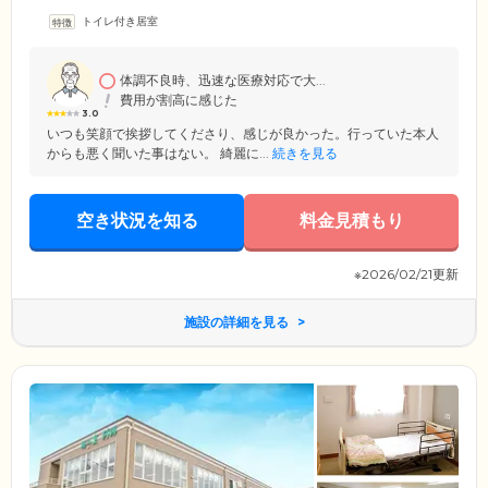
ライバシーに配慮した全室完全個室です。各居室にはトイレ、洗面台の
トイレ付き居室
ほか、エアコンが備え付けられており、おひとりの時間も快適にお過ご
しいただけます。居室には、お好きな家具・家電をお持ち込み可能です
ので、ご自宅で使い慣れた家具を、ぜひご利用ください。また、ホーム
内には食堂が2ヶ所、談話室が1ヶ所と、ほかのご入居者様とコミュニケ
体調不良時、迅速な医療対応で大...
ーションがとりやすい環境です。
費用が割高に感じた
3.0
いつも笑顔で挨拶してくださり、感じが良かった。行っていた本人
からも悪く聞いた事はない。 綺麗に...
続きを見る
空き状況を知る
料金見積もり
※2026/02/21更新
施設の詳細を見る