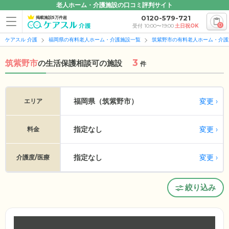
老人ホーム・介護施設の口コミ評判サイト
0120-579-721
掲載施設5万件超
0
受付 10:00〜19:00
土日祝OK
ケアスル 介護
福岡県の有料老人ホーム・介護施設一覧
筑紫野市の有料老人ホーム・介護
3
筑紫野市
の
生活保護相談可の施設
件
変更
福岡県（筑紫野市）
エリア
指定なし
変更
料金
指定なし
変更
介護度/医療
絞り込み