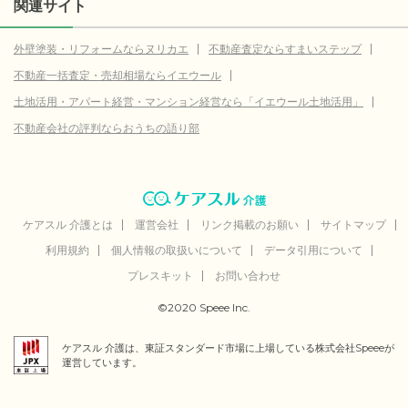
関連サイト
外壁塗装・リフォームならヌリカエ
不動産査定ならすまいステップ
不動産一括査定・売却相場ならイエウール
土地活用・アパート経営・マンション経営なら「イエウール土地活用」
不動産会社の評判ならおうちの語り部
ケアスル 介護とは
運営会社
リンク掲載のお願い
サイトマップ
利用規約
個人情報の取扱いについて
データ引用について
プレスキット
お問い合わせ
©2020 Speee Inc.
ケアスル 介護は、東証スタンダード市場に上場している株式会社Speeeが
運営しています。