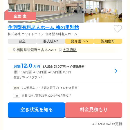
空室1室
住宅型有料老人ホーム 梅の里別館
株式会社 ホワイトエイジ
住宅型有料老人ホーム
自立
要支援1•2
要介護1〜5
認知症可
福岡県筑紫野市吉木2459-1
太宰府駅
12.0
月額
万円
(入居金
21.0
万円) + 介護保険料
家
3.5
万円
管
4.5
万円
食
4.0
万円
他
0
万円
2
個室 / 15m
/ プラン１
2人部屋あり・夫婦入居可
/
トイレ付き居室
定員43名
/
居室39室
/
2017年6月設立
/
空き状況を知る
料金見積もり
※2026/04/08更新