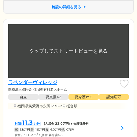
施設の詳細を見る
ラベンダーヴィレッジ
医療法人雅円会
住宅型有料老人ホーム
自立
要支援1•2
要介護1〜5
認知症可
福岡県筑紫野市永岡1286-2
桜台駅
11.3
月額
万円
(入居金
22.0
万円) + 介護保険料
家
3.8
万円
管
1.5
万円
食
6.0
万円
他
0
万円
2
個室 / 15.00㎡m
/ [個室]要介護4-5