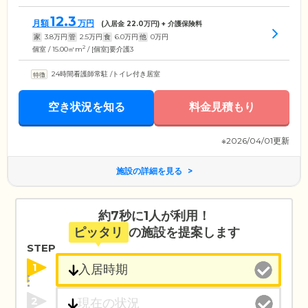
12.3
月額
万円
(入居金
22.0
万円) + 介護保険料
家
3.8
万円
管
2.5
万円
食
6.0
万円
他
0
万円
2
個室 / 15.00㎡m
/ [個室]要介護3
24時間看護師常駐
/
トイレ付き居室
空き状況を知る
料金見積もり
※2026/04/01更新
施設の詳細を見る
約7秒に1人が利用！
ピッタリ
の施設を提案します
STEP
1
2